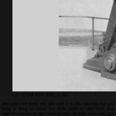
Lịch sử hình thành động cơ dầu
Mercedes trở thành nhà sản xuất ô tô đầu tiên trên thế giới
trang bị động cơ diesel cho chiếc 260D từ năm 1936. Quá
trình thử nghiệm lô taxi 260D tại Đức đã thấy được hiệu quả