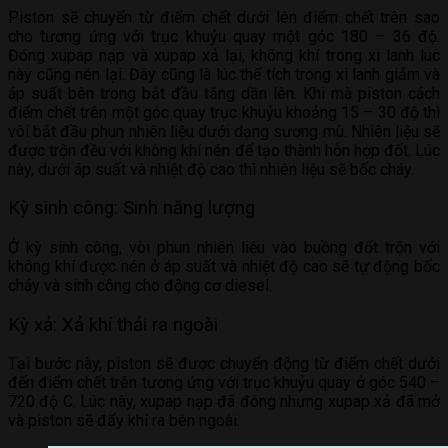
Piston sẽ chuyển từ điểm chết dưới lên điểm chết trên sao
cho tương ứng với trục khuỷu quay một góc 180 – 36 độ.
Đóng xupap nạp và xupap xả lại, không khí trong xi lanh lúc
này cũng nén lại. Đây cũng là lúc thể tích trong xi lanh giảm và
áp suất bên trong bắt đầu tăng dần lên. Khi mà piston cách
điểm chết trên một góc quay trục khuỷu khoảng 15 – 30 độ thì
vòi bắt đầu phun nhiên liệu dưới dạng sương mù. Nhiên liệu sẽ
được trộn đều với không khí nén để tạo thành hỗn hợp đốt. Lúc
này, dưới áp suất và nhiệt độ cao thì nhiên liệu sẽ bốc cháy.
Kỳ sinh công: Sinh năng lượng
Ở kỳ sinh công, vòi phun nhiên liệu vào buồng đốt trộn với
không khí được nén ở áp suất và nhiệt độ cao sẽ tự động bốc
cháy và sinh công cho động cơ diesel.
Kỳ xả: Xả khí thải ra ngoài
Tại bước này, piston sẽ được chuyển động từ điểm chết dưới
đến điểm chết trên tương ứng với trục khuỷu quay ở góc 540 –
720 độ C. Lúc này, xupap nạp đã đóng nhưng xupap xả đã mở
và piston sẽ đẩy khí ra bên ngoài.