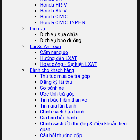
Honda HR-V
Honda BR-V
Honda CIVIC
Honda CIVIC TYPE R
Dịch vụ
Dịch vụ sửa chữa
Dịch vụ bảo dưỡng
Lái Xe An Toàn
Cẩm nang xe
Hướng dẫn LXAT
Hoạt động - Sự kiện LXAT
Dành cho khách hàng
Thủ tục mua xe trả góp
Đăng ký lái thử
So sánh xe
Ước tính trả góp
Tính bảo hiểm thân vỏ
Tính giá lăn bánh
Chính sách bảo hành
Gia hạn bảo hành
Chính sách bồi thường & điều khoản liên
quan
Câu hỏi thưởng gặp