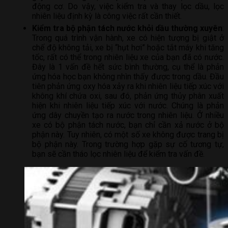
động cơ. Do vậy, việc kiểm tra và thay lọc dầu, lọc
nhiên liệu định kỳ là công việc rất cần thiết.
Kiểm tra bộ phận tách nước khỏi dầu thường xuyên
:
Trong quá trình vận hành, xe có hiện tượng bị giật ở
chế độ không tải, xe bị “hụt hơi” hoặc tắt máy khi tăng
tốc, rất có thể trong nhiên liệu xe của bạn đã có nước.
Đây là 1 vấn đề hết sức bình thường, cụ thể là phản
ứng hóa học bạn không nhìn thấy được trong dầu. Đầu
tiên phản ứng oxy hóa xảy ra khi nhiên liệu tiếp xúc với
không khí chứa oxi, sau đó, phản ứng thủy phân xuất
hiện khi nhiên liệu tiếp xúc với nước. Chúng là phản
ứng dây chuyền tạo ra nước trong nhiên liệu. Ở nhiều
xe có bộ phận tách nước, bạn chỉ cần xả nước ở bộ
phận này. Tuy nhiên, có một số xe không được trang bị
bộ phận này. Trong trường hợp gặp sự cố tương tự,
bạn sẽ cần tháo lọc nhiên liệu để kiểm tra vấn đề.