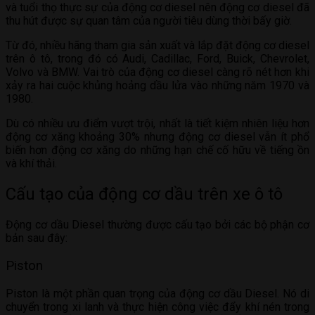
và tuổi thọ thực sự của động cơ diesel nên động cơ diesel đã
thu hút được sự quan tâm của người tiêu dùng thời bấy giờ.
Từ đó, nhiều hãng tham gia sản xuất và lắp đặt động cơ diesel
trên ô tô, trong đó có Audi, Cadillac, Ford, Buick, Chevrolet,
Volvo và BMW. Vai trò của động cơ diesel càng rõ nét hơn khi
xảy ra hai cuộc khủng hoảng dầu lửa vào những năm 1970 và
1980.
Dù có nhiều ưu điểm vượt trội, nhất là tiết kiệm nhiên liệu hơn
động cơ xăng khoảng 30% nhưng động cơ diesel vẫn ít phổ
biến hơn động cơ xăng do những hạn chế cố hữu về tiếng ồn
và khí thải.
Cấu tạo của động cơ dầu trên xe ô tô
Động cơ dầu Diesel thường được cấu tạo bởi các bộ phận cơ
bản sau đây:
Piston
Piston là một phần quan trọng của động cơ dầu Diesel. Nó di
chuyển trong xi lanh và thực hiện công việc đẩy khí nén trong