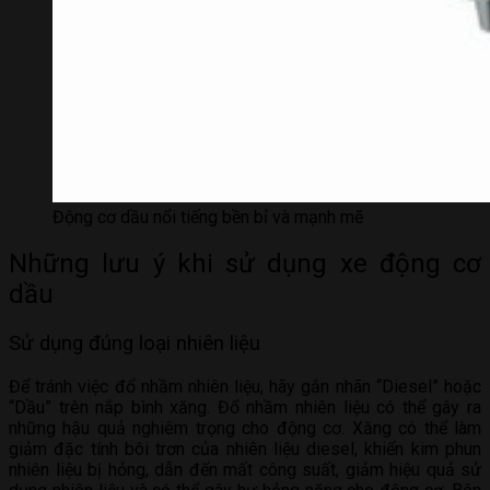
Động cơ dầu nổi tiếng bền bỉ và mạnh mẽ
Những lưu ý khi sử dụng xe động cơ
dầu
Sử dụng đúng loại nhiên liệu
Để tránh việc đổ nhầm nhiên liệu, hãy gắn nhãn “Diesel” hoặc
“Dầu” trên nắp bình xăng. Đổ nhầm nhiên liệu có thể gây ra
những hậu quả nghiêm trọng cho động cơ. Xăng có thể làm
giảm đặc tính bôi trơn của nhiên liệu diesel, khiến kim phun
nhiên liệu bị hỏng, dẫn đến mất công suất, giảm hiệu quả sử