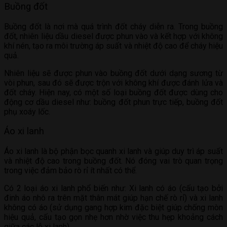
Buồng đốt
Buồng đốt là nơi mà quá trình đốt cháy diễn ra. Trong buồng
đốt, nhiên liệu dầu diesel được phun vào và kết hợp với không
khí nén, tạo ra môi trường áp suất và nhiệt độ cao để cháy hiệu
quả.
Nhiên liệu sẽ được phun vào buồng đốt dưới dạng sương từ
vòi phun, sau đó sẽ được trộn với không khí được đánh lửa và
đốt cháy. Hiện nay, có một số loại buồng đốt được dùng cho
động cơ dầu diesel như: buồng đốt phun trực tiếp, buồng đốt
phụ xoáy lốc.
Áo xi lanh
Áo xi lanh là bộ phận bọc quanh xi lanh và giúp duy trì áp suất
và nhiệt độ cao trong buồng đốt. Nó đóng vai trò quan trọng
trong việc đảm bảo rò rỉ ít nhất có thể.
Có 2 loại áo xi lanh phổ biến như: Xi lanh có áo (cấu tạo bởi
đinh áo nhô ra trên mặt thân mát giúp hạn chế rò rỉ) và xi lanh
không có áo (sử dụng gang hợp kim đặc biệt giúp chống mòn
hiệu quả, cấu tạo gọn nhẹ hơn nhờ việc thu hẹp khoảng cách
giữa các lỗ xi lanh).