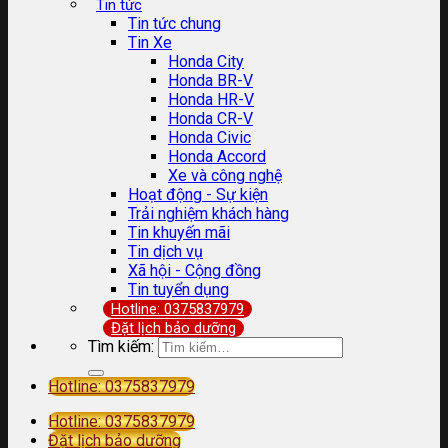
Tin tức
Tin tức chung
Tin Xe
Honda City
Honda BR-V
Honda HR-V
Honda CR-V
Honda Civic
Honda Accord
Xe và công nghệ
Hoạt động - Sự kiện
Trải nghiệm khách hàng
Tin khuyến mãi
Tin dịch vụ
Xã hội - Cộng đồng
Tin tuyển dụng
Hotline: 0375837979
Đặt lịch bảo dưỡng
Tìm kiếm:
Hotline: 0375837979
Hotline: 0375837979
Đặt lịch bảo dưỡng