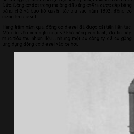
Đức. Động cơ đốt trong mà ông đã sáng chế ra được cấp bằng
sáng chế và bảo hộ quyền tác giả vào năm 1892, động cơ
mang tên diesel.
Hàng trăm năm qua, động cơ diesel đã được cải tiến liên tục.
Mặc dù vẫn còn nghi ngại về khả năng vận hành, độ tin cậy,
mức tiêu thụ nhiên liệu…, nhưng một số công ty đã cố gắng
ứng dụng động cơ diesel vào xe hơi.