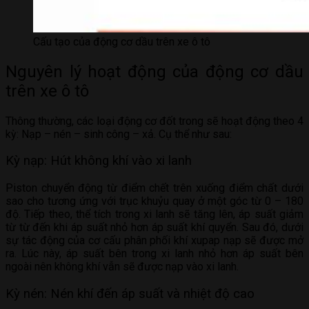
Cấu tạo của động cơ dầu trên xe ô tô
Nguyên lý hoạt động của động cơ dầu
trên xe ô tô
Thông thường, các loại động cơ đốt trong sẽ hoạt động theo 4
kỳ: Nạp – nén – sinh công – xả. Cụ thể như sau:
Kỳ nạp: Hút không khí vào xi lanh
Piston chuyển động từ điểm chết trên xuống điểm chất dưới
sao cho tương ứng với trục khuỷu quay ở một góc từ 0 – 180
độ. Tiếp theo, thể tích trong xi lanh sẽ tăng lên, áp suất giảm
từ từ đến khi áp suất nhỏ hơn áp suất khí quyển. Sau đó, dưới
sự tác động của cơ cấu phân phối khí xupap nạp sẽ được mở
ra. Lúc này, áp suất bên trong xi lanh nhỏ hơn áp suất bên
ngoài nên không khí vẫn sẽ được nạp vào xi lanh.
Kỳ nén: Nén khí đến áp suất và nhiệt độ cao