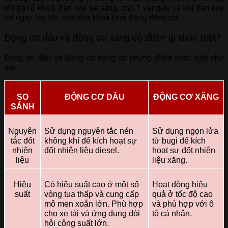
khi bật ổ khoá, đèn này sẽ sáng, chờ 1 vài giây và khi đèn này
tắt ngay lập tức vặn chìa khoá khởi động động cơ.
Động cơ dầu và động cơ xăng có điểm gì khác biệt?
Động cơ dầu và động cơ xăng có những điểm khác biệt như
sau:
SO
ĐỘNG CƠ DẦU
ĐỘNG CƠ XĂNG
SÁNH
Nguyên
Sử dụng nguyên tắc nén
Sử dụng ngọn lửa
tắc đốt
không khí để kích hoạt sự
từ bugi để kích
nhiên
đốt nhiên liệu diesel.
hoạt sự đốt nhiên
liệu
liệu xăng.
Hiệu
Có hiệu suất cao ở một số
Hoạt động hiệu
suất
vòng tua thấp và cung cấp
quả ở tốc độ cao
mô men xoắn lớn. Phù hợp
và phù hợp với ô
cho xe tải và ứng dụng đòi
tô cá nhân.
hỏi công suất lớn.