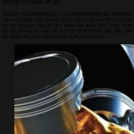
Động cơ dầu là gì?
Động cơ dầu là loại động cơ sử dụng nhiên liệu dầu diesel để
sản xuất công suất chuyển động. Đặc trưng của động cơ dầu
so với động cơ xăng là cách nhiên liệu được đốt. Trong động
cơ dầu, không có ngọn lửa từ bugi để đốt nhiên liệu, thay vào
đó, nhiên liệu được đốt bằng áp suất nhiệt độ cao.