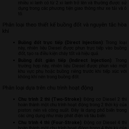
nhiều xi lanh có từ 2 xi lanh trở lên và thường được sử
dụng trong các phương tiện giao thông như xe tải và ô
tô.
Phân loại theo thiết kế buồng đốt và nguyên tắc hòa
khí
Buồng đốt trực tiếp (Direct Injection)
: Trong loại
này, nhiên liệu Diesel được phun trực tiếp vào buồng
đốt, tạo ra điều kiện cháy tốt và hiệu quả.
Buồng đốt gián tiếp (Indirect Injection)
: Trong
trường hợp này, nhiên liệu Diesel được phun vào một
khu vực phụ hoặc buồng riêng trước khi tiếp xúc với
không khí nén trong buồng đốt.
Phân loại dựa trên chu trình hoạt động
Chu trình 2 thì (Two-Stroke)
: Động cơ Diesel 2 thì
hoàn thành một chu trình hoạt động trong 2 thời kỳ của
piston: nén và công suất. Đây là dạng phổ biến trong
các ứng dụng như máy phát điện và tàu biển.
Chu trình 4 thì (Four-Stroke)
: Động cơ Diesel 4 thì
hoàn thành một chu trình hoạt động trong 4 thời kỳ của