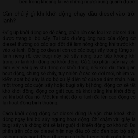
bên trong khoang lái và những người xung quanh được.
Cần chú ý gì khi khởi động chạy dầu diesel vào trời
lạnh?
Để giúp khởi động xe dễ dàng, phần lớn các loại xe diesel đều
được trang bị bộ sấy. Tại các đường ống nạp của động cơ
diesel thường có các sợi đốt để làm nóng không khí trước khi
vào xi-lanh. Động cơ diesel còn có các bugi sấy trong từng xi-
lanh riêng rẽ, các bugi này sẽ sấy nóng trực tiếp không khí
trong xi-lanh khi động cơ khởi động. Cả 2 bộ phận sấy này chỉ
làm việc vài giây khi động cơ khởi động; nếu kéo dài thời gian
hoạt động, chúng sẽ cháy, tuy nhiên ở các xe đời mới, nhiệm vụ
kiểm soát bộ sấy là do bộ xử lý điện tử của xe đảm nhận. Nếu
một trong các cuộn sấy hoặc bugi sấy bị hỏng, động cơ sẽ rất
khó khởi động, động cơ giật cục, xả khói trắng khi khởi động
và khi bắt đầu nổ. Một khi nhiệt độ xi-lanh đã lên cao động cơ
lại hoạt động bình thường.
Cách khởi động động cơ diesel đúng là vặn chìa khoá khởi
động ngay khi bộ sấy ngừng hoạt động. Chỉ chậm vài giây là
bugi sấy và không khí sẽ lại nguội đi khiến động cơ khó nổ. Đa
phần trên các xe diesel hiện nay đều có các đèn báo bộ sấy
và bugi sấy hoạt động (thường có biểu tượng hình xoắn lò xo);