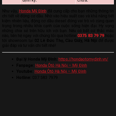
định kỳ.
chữa.
Như vậy,
Honda Mỹ Đình
đã cung cấp cho bạn những thông tin
chi tiết về động cơ dầu. Nhờ vào hiệu suất cao và khả năng tiết
kiệm nhiên liệu, động cơ dầu diesel đóng vai trò vô cùng quan
trọng trong nhiều khía cạnh của cuộc sống hiện đại. Hy vọng
những chia sẻ trên hữu ích với bạn. Nếu có bất cứ thắc mắc
nào, liên hệ ngay với chúng tôi qua hotline
0375 83 79 79
hoặc
tới showroom tại
02 Lê Đức Thọ, Cầu Giấy, Hà Nội
để được
giải đáp và tư vấn chi tiết nhé!
Đại lý Honda Mỹ Đình:
https://hondaotomydinh.vn/
Fanpage:
Honda Ôtô Hà Nội – Mỹ Đình
Youtube:
Honda Ôtô Hà Nội – Mỹ Đình
Hotline:
037 583 7979