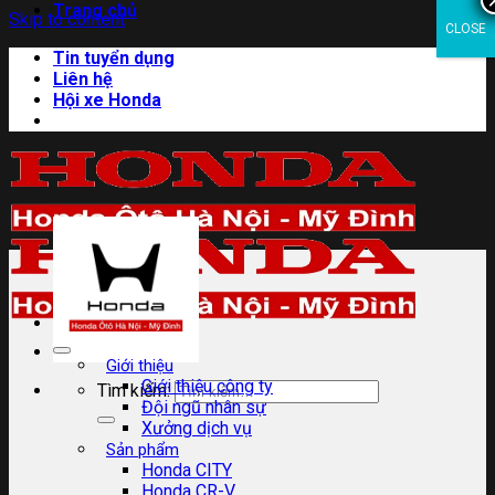
Trang chủ
Skip to content
CLOSE
Tin tuyển dụng
Liên hệ
Hội xe Honda
Giới thiệu
Giới thiệu công ty
Tìm kiếm:
Đội ngũ nhân sự
Xưởng dịch vụ
Sản phẩm
Honda CITY
Honda CR-V