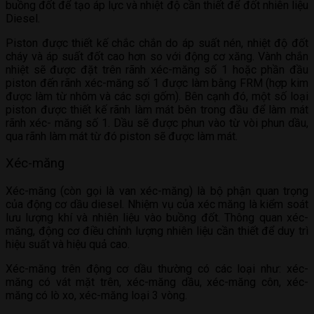
buồng đốt để tạo áp lực và nhiệt độ cần thiết để đốt nhiên liệu
Diesel.
Piston được thiết kế chắc chắn do áp suất nén, nhiệt độ đốt
cháy và áp suất đốt cao hơn so với động cơ xăng. Vành chắn
nhiệt sẽ được đặt trên rãnh xéc-măng số 1 hoặc phần đầu
piston đến rãnh xéc-măng số 1 được làm bằng FRM (hợp kim
được làm từ nhôm và các sợi gốm). Bên cạnh đó, một số loại
piston được thiết kế rãnh làm mát bên trong đầu để làm mát
rãnh xéc- măng số 1. Dầu sẽ được phun vào từ vòi phun dầu,
qua rãnh làm mát từ đó piston sẽ được làm mát.
Xéc-măng
Xéc-măng (còn gọi là van xéc-măng) là bộ phận quan trọng
của động cơ dầu diesel. Nhiệm vụ của xéc măng là kiểm soát
lưu lượng khí và nhiên liệu vào buồng đốt. Thông quan xéc-
măng, động cơ điều chỉnh lượng nhiên liệu cần thiết để duy trì
hiệu suất và hiệu quả cao.
Xéc-măng trên động cơ dầu thường có các loại như: xéc-
măng có vát mặt trên, xéc-măng dầu, xéc-măng côn, xéc-
măng có lò xo, xéc-măng loại 3 vòng.