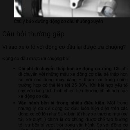
Chú ý bảo dưỡng động cơ dầu thường xuyên
Câu hỏi thường gặp
Vì sao xe ô tô với động cơ dầu lại được ưa chuộng?
Động cơ dầu được ưa chuộng bởi:
Chi phí di chuyển thấp hơn xe động cơ xăng
: Chi phí
di chuyển với những mẫu xe động cơ dầu sẽ thấp hơn
so với các dòng máy xăng – thậm chí trong nhiều
trường hợp có thể lên tới 25-30%. Khi kết hợp yếu tố
này với dung tích bình nhiên liệu thường nhỉnh hơn của
xe động cơ dầu.
Vận hành bền bỉ trong nhiều điều kiện
: Một trong
những lý do để động cơ dầu luôn hiện diện trên các
dòng xe cỡ lớn như SUV, bán tải hay xe thương mại (xe
tải, xe buýt…) chính là do chúng được chế tạo hướng
tới sự bền bỉ vượt trội trong vận hành. So với động cơ