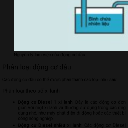
Nguyên lý làm việc của động cơ dầu
Phân loại động cơ dầu
Các động cơ dầu có thể được phân thành các loại như sau:
Phân loại theo số xi lanh
Động cơ Diesel 1 xi lanh
: Đây là các động cơ đơn
giản với một xi lanh và thường sử dụng trong các ứng
dụng nhỏ, như máy phát điện di động hoặc các thiết bị
công nông nghiệp.
Động cơ Diesel nhiều xi lanh
: Các động cơ Diesel