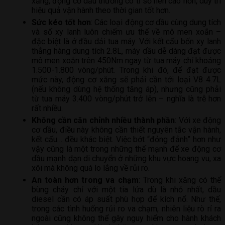
xăng, động cơ dầu thường có tỉ số nén cao hơn, duy trì
hiệu quả vận hành theo thời gian tốt hơn.
Sức kéo tốt hơn
: Các loại động cơ dầu cùng dung tích
và số xy lanh luôn chiếm ưu thế về mô men xoắn –
đặc biệt là ở đầu dải tua máy. Với kết cấu bốn xy lanh
thẳng hàng dung tích 2.8L, máy dầu dễ dàng đạt được
mô men xoắn trên 450Nm ngay từ tua máy chỉ khoảng
1.500-1.800 vòng/phút. Trong khi đó, để đạt được
mức này, động cơ xăng sẽ phải cần tới loại V8 4.7L
(nếu không dùng hệ thống tăng áp), nhưng cũng phải
từ tua máy 3.400 vòng/phút trở lên – nghĩa là trễ hơn
rất nhiều.
Không cần căn chỉnh nhiều thành phần
: Với xe động
cơ dầu, điều này không cần thiết nguyên tắc vận hành,
kết cấu… đều khác biệt. Việc bớt “đỏng đảnh” hơn như
vậy cũng là một trong những thế mạnh để xe động cơ
dầu mạnh dạn di chuyển ở những khu vực hoang vu, xa
xôi mà không quá lo lắng về rủi ro.
An toàn hơn trong va chạm
: Trong khi xăng có thể
bùng cháy chỉ với một tia lửa dù là nhỏ nhất, dầu
diesel cần có áp suất phù hợp để kích nổ. Như thế,
trong các tình huống rủi ro va chạm, nhiên liệu rò rỉ ra
ngoài cũng không thể gây nguy hiểm cho hành khách