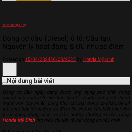
Xe và công nghệ
Động cơ dầu (Diesel) ô tô: Cấu tạo,
Nguyên lý hoạt động & Ưu nhược điểm
Posted on
15/04/2024
20/08/2025
by
Honda Mỹ Đình
Nội dung bài viết
Động cơ dầu ngày càng được ứng dụng phổ biến trong
ngành sản xuất ô tô bởi tính bền bỉ và khả năng vận hành
mạnh mẽ. Tuy nhiên, cũng như các loại động cơ khác, để có
thể phát huy tốt những ưu điểm ấy, chủ xe cần biết phải chú
ý sử dụng đúng cách và bảo dưỡng thường xuyên. Cùng
Honda Mỹ Đình
tìm hiểu chi tiết về loại động cơ này nhé!