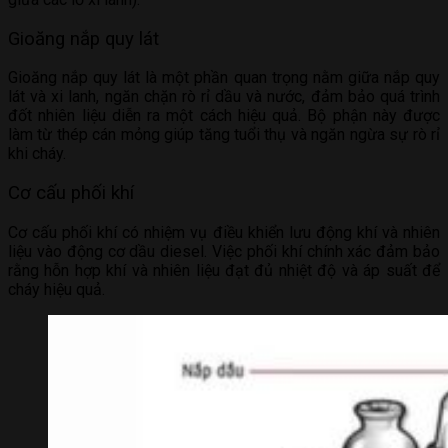
Gioăng nắp quy lát
Gioăng nắp quy lát là một phần quan trọng nằm giữa nắp quy
lát và xi lanh, ngăn chặn rò rỉ dầu và nước, đảm bảo quá trình
đốt nhiên liệu diễn ra một cách hiệu quả. Bộ phận này được
làm từ thép cán mỏng giúp tăng tuổi thụ và ngăn ngừa sự rò rỉ
khi cháy.
Cơ cấu phối khí
Cơ cấu phối khí có nhiệm vụ điều khiển lưu động khí và nhiên
liệu vào động cơ dầu diesel. Việc phối khí chính xác đảm bảo
rằng hỗn hợp khí và nhiên liệu đạt đủ nhiệt độ và áp suất để
cháy hiệu quả.