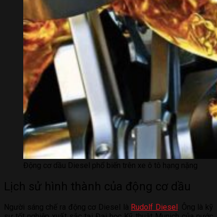
Động cơ dầu Diesel phổ biến trên xe ô tô hạng nặng
Lịch sử hình thành của động cơ dầu
Người sáng chế ra động cơ Diesel là
Rudolf Diesel
. Ông là kỹ
sư tốt nghiệp xuất sắc tại Đại học Kỹ thuật Munich của nước