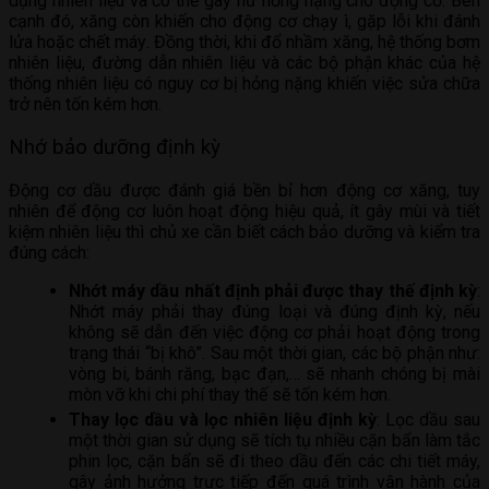
dụng nhiên liệu và có thể gây hư hỏng nặng cho động cơ. Bên
cạnh đó, xăng còn khiến cho động cơ chạy ì, gặp lỗi khi đánh
lửa hoặc chết máy. Đồng thời, khi đổ nhầm xăng, hệ thống bơm
nhiên liệu, đường dẫn nhiên liệu và các bộ phận khác của hệ
thống nhiên liệu có nguy cơ bị hỏng nặng khiến việc sửa chữa
trở nên tốn kém hơn.
Nhớ bảo dưỡng định kỳ
Động cơ dầu được đánh giá bền bỉ hơn động cơ xăng, tuy
nhiên để động cơ luôn hoạt động hiệu quả, ít gây mùi và tiết
kiệm nhiên liệu thì chủ xe cần biết cách bảo dưỡng và kiểm tra
đúng cách:
Nhớt máy dầu nhất định phải được thay thế định kỳ
:
Nhớt máy phải thay đúng loại và đúng định kỳ, nếu
không sẽ dẫn đến việc động cơ phải hoạt động trong
trạng thái “bị khô”. Sau một thời gian, các bộ phận như:
vòng bi, bánh răng, bạc đạn,… sẽ nhanh chóng bị mài
mòn vỡ khi chi phí thay thế sẽ tốn kém hơn.
Thay lọc dầu và lọc nhiên liệu định kỳ
: Lọc dầu sau
một thời gian sử dụng sẽ tích tụ nhiều cặn bẩn làm tắc
phin lọc, cặn bẩn sẽ đi theo dầu đến các chi tiết máy,
gây ảnh hưởng trực tiếp đến quá trình vận hành của