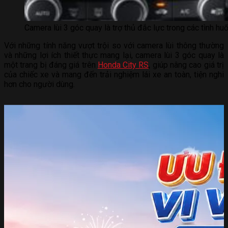
Camera lùi 3 góc quay là trợ thủ đắc lực trong các tình hu
Với những tính năng vượt trội so với camera lùi thông thường
và những lợi ích thiết thực mang lại, camera lùi 3 góc quay là
một trang bị đáng giá trên
Honda City RS
, giúp nâng cao giá trị
của chiếc xe và mang đến trải nghiệm lái xe an toàn, tiện nghi
hơn cho người dùng.