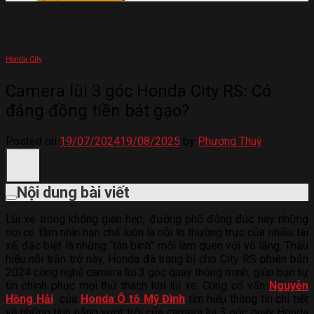
Honda City
Camera lùi 3 góc Honda City RS: Có
đáng đồng tiền bát gạo?
Posted on
19/07/2024
19/08/2025
by
Phương Thuỳ
Nội dung bài viết
Lùi xe trong không gian hẹp, đường phố đông đúc hay những
nơi có tầm nhìn hạn chế luôn là nỗi lo thường trực của nhiều tài
xế, đặc biệt là những “tân binh” mới làm quen với vô lăng. Thấu
hiểu nỗi trăn trở này, Honda đã trang bị cho City RS phiên bản
2024 công nghệ camera lùi 3 góc quay thông minh, giúp bạn tự
tin chinh phục mọi thử thách khi lùi xe. Cùng cố vấn
Nguyễn
Hồng Hải
của
Honda Ô tô Mỹ Đình
tìm hiểu thông tin chi tiết
về những tính năng vượt trội của camera lùi 3 góc quay Honda