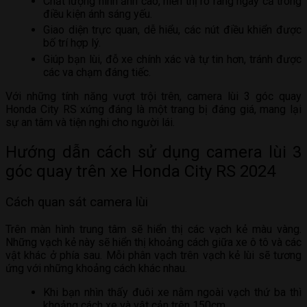
Chất lượng hình ảnh cao, hiển thị rõ ràng ngay cả trong
điều kiện ánh sáng yếu.
Giao diện trực quan, dễ hiểu, các nút điều khiển được
bố trí hợp lý.
Giúp bạn lùi, đỗ xe chính xác và tự tin hơn, tránh được
các va chạm đáng tiếc.
Với những tính năng vượt trội trên, camera lùi 3 góc quay
Honda City RS xứng đáng là một trang bị đáng giá, mang lại
sự an tâm và tiện nghi cho người lái.
Hướng dẫn cách sử dụng camera lùi 3
góc quay trên xe Honda City RS 2024
Cách quan sát camera lùi
Trên màn hình trung tâm sẽ hiển thị các vạch kẻ màu vàng.
Những vạch kẻ này sẽ hiển thị khoảng cách giữa xe ô tô và các
vật khác ở phía sau. Mỗi phân vạch trên vạch kẻ lùi sẽ tương
ứng với những khoảng cách khác nhau.
Khi bạn nhìn thấy đuôi xe nằm ngoài vạch thứ ba thì
khoảng cách xe và vật cản trên 150cm.