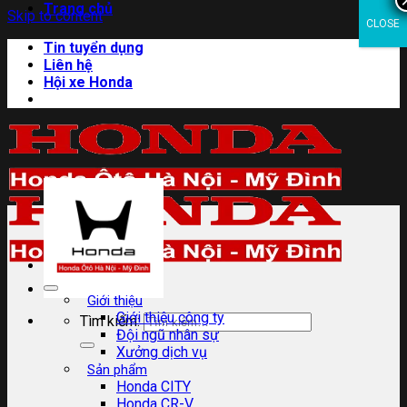
Trang chủ
Skip to content
CLOSE
Tin tuyển dụng
Liên hệ
Hội xe Honda
Giới thiệu
Giới thiệu công ty
Tìm kiếm:
Đội ngũ nhân sự
Xưởng dịch vụ
Sản phẩm
Honda CITY
Honda CR-V