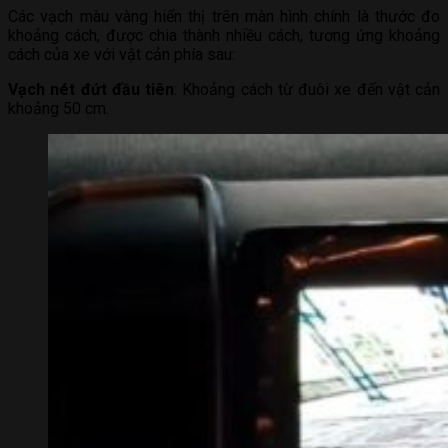
Các vạch màu vàng hiển thị trên màn hình chính là thước đo
khoảng cách, được chia thành nhiều cách, tương ứng khoảng
cách của xe với vật cản phía sau:
Vạch nét đứt đầu tiên
: Khoảng cách từ đuôi xe đến vật cản
khoảng 50 cm.