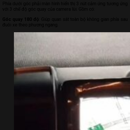
Phía dưới góc phải màn hình hiển thị 3 nút cảm ứng tương ứng
với 3 chế độ góc quay của camera lùi. Gồm có:
Góc quay 180 độ
: Giúp quan sát toàn bộ không gian phía sau
đuôi xe theo phương ngang.