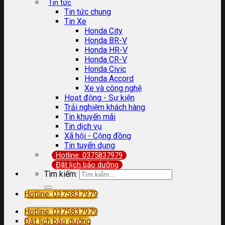
Tin tức
Tin tức chung
Tin Xe
Honda City
Honda BR-V
Honda HR-V
Honda CR-V
Honda Civic
Honda Accord
Xe và công nghệ
Hoạt động - Sự kiện
Trải nghiệm khách hàng
Tin khuyến mãi
Tin dịch vụ
Xã hội - Cộng đồng
Tin tuyển dụng
Hotline: 0375837979
Đặt lịch bảo dưỡng
Tìm kiếm:
Hotline: 0375837979
Hotline: 0375837979
Đặt lịch bảo dưỡng