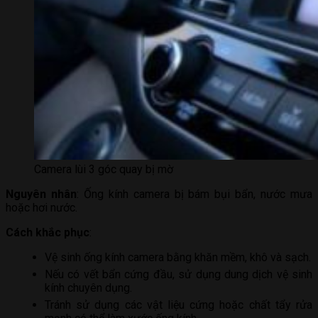
Camera lùi 3 góc quay bị mờ
Nguyên nhân
: Ống kính camera bị bám bụi bẩn, nước mưa
hoặc hơi nước.
Cách khắc phục
:
Vệ sinh ống kính camera bằng khăn mềm, khô và sạch.
Nếu có vết bẩn cứng đầu, sử dụng dung dịch vệ sinh
kính chuyên dụng.
Tránh sử dụng các vật liệu cứng hoặc chất tẩy rửa