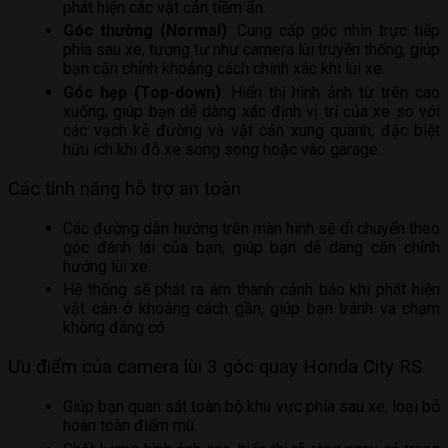
phát hiện các vật cản tiềm ẩn.
Góc thường (Normal)
: Cung cấp góc nhìn trực tiếp
phía sau xe, tương tự như camera lùi truyền thống, giúp
bạn căn chỉnh khoảng cách chính xác khi lùi xe.
Góc hẹp (Top-down)
: Hiển thị hình ảnh từ trên cao
xuống, giúp bạn dễ dàng xác định vị trí của xe so với
các vạch kẻ đường và vật cản xung quanh, đặc biệt
hữu ích khi đỗ xe song song hoặc vào garage.
Các tính năng hỗ trợ an toàn
Các đường dẫn hướng trên màn hình sẽ di chuyển theo
góc đánh lái của bạn, giúp bạn dễ dàng căn chỉnh
hướng lùi xe.
Hệ thống sẽ phát ra âm thanh cảnh báo khi phát hiện
vật cản ở khoảng cách gần, giúp bạn tránh va chạm
không đáng có.
Ưu điểm của camera lùi 3 góc quay Honda City RS
Giúp bạn quan sát toàn bộ khu vực phía sau xe, loại bỏ
hoàn toàn điểm mù.