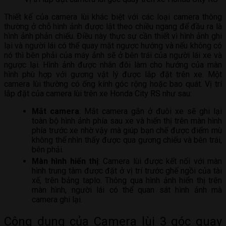
Thiết kế của camera lùi khác biệt với các loại camera thông
thường ở chỗ hình ảnh được lật theo chiều ngang để đầu ra là
hình ảnh phản chiếu. Điều này thực sự cần thiết vì hình ảnh ghi
lại và người lái có thể quay mặt ngược hướng và nếu không có
nó thì bên phải của máy ảnh sẽ ở bên trái của người lái xe và
ngược lại. Hình ảnh được nhân đôi làm cho hướng của màn
hình phù hợp với gương vật lý được lắp đặt trên xe. Một
camera lùi thường có ống kính góc rộng hoặc bao quát. Vị trí
lắp đặt của camera lùi trên xe Honda City RS như sau:
Mắt camera
: Mắt camera gắn ở đuôi xe sẽ ghi lại
toàn bộ hình ảnh phía sau xe và hiển thị trên màn hình
phía trước xe nhờ vậy mà giúp bạn chế được điểm mù
không thể nhìn thấy được qua gương chiếu và bên trái,
bên phải.
Màn hình hiển thị
: Camera lùi được kết nối với màn
hình trung tâm được đặt ở vị trí trước ghế ngồi của tài
xế, trên bảng taplo. Thông qua hình ảnh hiển thị trên
màn hình, người lái có thể quan sát hình ảnh mà
camera ghi lại.
Công dụng của Camera lùi 3 góc quay