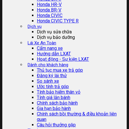
Honda HR-V
Honda BR-V
Honda CIVIC
Honda CIVIC TYPE R
Dịch vụ
Dịch vụ sửa chữa
Dịch vụ bảo dưỡng
Lái Xe An Toàn
Cẩm nang xe
Hướng dẫn LXAT
Hoạt động - Sự kiện LXAT
Dành cho khách hàng
Thủ tục mua xe trả góp
Đăng ký lái thử
So sánh xe
Ước tính trả góp
Tính bảo hiểm thân vỏ
Tính giá lăn bánh
Chính sách bảo hành
Gia hạn bảo hành
Chính sách bồi thường & điều khoản liên
quan
Câu hỏi thưởng gặp