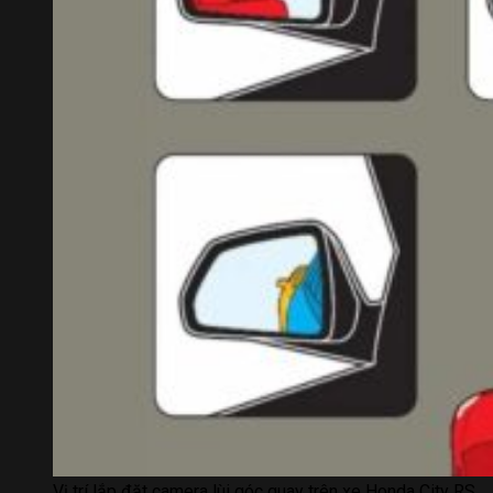
NHẬN ƯU ĐÃI
ĐĂNG KÝ LÁI THỬ
LIÊN HỆ HOTLINE 0375.83.79.79
NHẬN NGAY
GIẢM TIỀN MẶT TRỰC TIẾP
QUÀ TẶNG BẢO HIỂM THÂN VỎ
QUÀ TẶNG PHỤ KIỆN CHÍNH HÃNG, BẢO
HÀNH XE
ƯU ĐÃI ĐẶC BIỆT CHO KHÁCH LIÊN HỆ
HOTLINE
Trả thẳng
Trả góp
Vị trí lắp đặt camera lùi góc quay trên xe Honda City RS