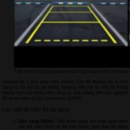
Tiện ích khi sử dụng camera lùi 3 góc quay trên xe Honda
Camera lùi 3 góc quay trên Honda City RS không chỉ là một
công cụ hỗ trợ lùi xe thông thường, mà còn là một hệ thống
thông minh với nhiều tính năng ưu việt, mang đến trải nghiệm
lái xe an toàn và tiện lợi hơn bao giờ hết.
Các chế độ hiển thị đa dạng
Góc rộng (Wide)
: Cho phép quan sát toàn cảnh phía
sau xe, bao gồm cả hai bên hông, giúp bạn dễ dàng