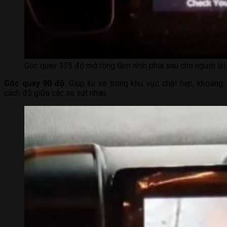
Góc quay 135 độ mở rộng tầm nhìn phía sau cho người lái
Góc quay 90 độ
: Giúp lùi xe trong khu vực chật hẹp, khoảng
cách đỗ giữa các xe sát nhau.