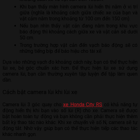
Khi bạn thấy màn hình camera lùi hiển thị nằm ở vị trí
giữa (nghĩa là khoảng cách giữa chiếc xe của bạn và
vật cảm nằm trong khoảng từ 100 cm đến 150 cm).
Nếu bạn nhìn thấy vật cản đang nằm trong khu vực
báo động thì khoảng cách giữa xe và vật cản sẽ dưới
50 cm.
Trong trường hợp vật cản đến vạch báo động sẽ có
những tiếng bíp để báo hiệu cho tài xế.
Dựa vào những vạch đo khoảng cách này, bạn có thể thực hiện
lùi xe, bẻ góc chuẩn xác hơn. Để thực hiện lùi xe sử dụng
camera lùi, bạn cần thường xuyên tập luyện để tập làm quen
dần.
Cách bật camera lùi khi lùi xe
Camera lùi 3 góc quay cho
xe Honda City RS
có khả năng tự
động hiển thị khi bạn vào số lùi (R) cho xe. Camera sẽ được
bật hoàn toàn tự động và bạn không cần phải thực hiện thêm
bất kỳ thao tác nào khác. Khi xe chuyển về số N, camera sẽ tự
động tắt. Nhờ vậy giúp bạn có thể thực hiện tiếp các thao tác
khác nhanh gọn.