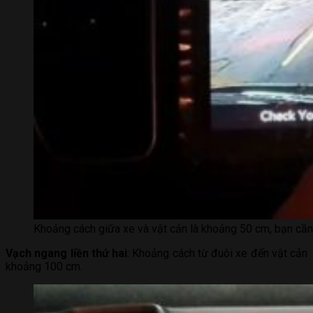
Khoảng cách giữa xe và vật cản là khoảng 50 cm, bạn cần
Vạch ngang liền thứ hai
: Khoảng cách từ đuôi xe đến vật cản
khoảng 100 cm.