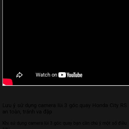
Lưu ý sử dụng camera lùi 3 góc quay Honda City RS
an toàn, tránh va đập
Khi sử dụng camera lùi 3 góc quay bạn cần chú ý một số điều
sau: