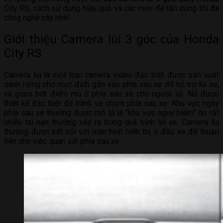
City RS, cách sử dụng hiệu quả và các mẹo để tận dụng tối đa
công nghệ này nhé!
Giới thiệu Camera lùi 3 góc của Honda
City RS
Camera lùi là một loại camera video đặc biệt được sản xuất
dành riêng cho mục đích gắn vào phía sau xe để hỗ trợ lùi xe,
và giảm bớt điểm mù ở phía sau xe cho người lái. Nó được
thiết kế đặc biệt để tránh va chạm phía sau xe. Khu vực ngay
phía sau xe thường được mô tả là “khu vực nguy hiểm” do rất
nhiều tai nạn thường xảy ra trong quá trình lùi xe. Camera lùi
thường được kết nối với màn hình hiển thị ở đầu xe để thuận
tiện cho việc quan sát phía sau xe.