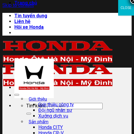
Trang chủ
Skip to content
CLOSE
Tin tuyển dụng
Liên hệ
Hội xe Honda
Giới thiệu
Giới thiệu công ty
Tìm kiếm:
Đội ngũ nhân sự
Xưởng dịch vụ
Sản phẩm
Honda CITY
Honda CR-V