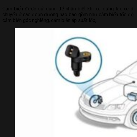
Cảm biến được sử dụng để nhận biết khi xe dừng lại, xe di
chuyển ở các đoạn đường nào bao gồm như cảm biến tốc độ,
cảm biến góc nghiêng, cảm biến áp suất lốp,…