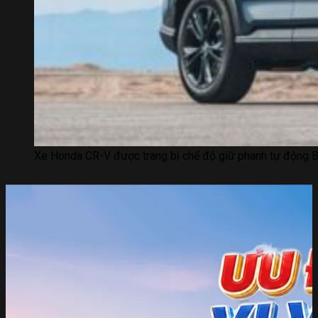
LIÊN HỆ HOTLINE 0375.83.79.79
NHẬN NGAY
GIẢM TIỀN MẶT TRỰC TIẾP
QUÀ TẶNG BẢO HIỂM THÂN VỎ
QUÀ TẶNG PHỤ KIỆN CHÍNH HÃNG, BẢO
HÀNH XE
ƯU ĐÃI ĐẶC BIỆT CHO KHÁCH LIÊN HỆ
HOTLINE
Xe Honda CR-V được trang bị chế độ giữ phanh tự động 
Trả thẳng
Trả góp