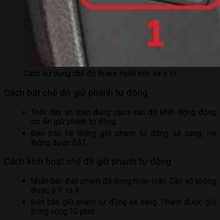
Cách sử dụng chế độ Brake Hold trên xe ô tô
Cách bật chế độ giữ phanh tự động
Thắt dây an toàn đúng cách sau đó khởi động động
cơ. Ấn giữ phanh tự động.
Đèn báo hệ thống giữ phanh tự động sẽ sáng, Hệ
thống được BẬT.
Cách kích hoạt chế độ giữ phanh tự động
Nhấn bàn đạp phanh để dừng hoàn toàn. Cần số không
được ở P và R.
Đèn báo giữ phanh tự động sẽ sáng. Phanh được giữ
trong vòng 10 phút.