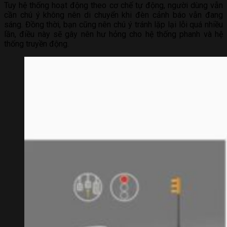
Tuy hệ thống hoạt động theo cơ chế tự động, người dùng vẫn
cần chú ý không nên di chuyển khi đèn cảnh báo vẫn đang
sáng. Đồng thời, bạn cũng nên chú ý tránh lặp lại lỗi quá nhiều
lần, điều này sẽ gây nên hư hỏng cho hệ thống phanh và hệ
thống truyền động.