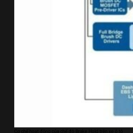
Cơ chế hoạt động của chế độ Brake Hold trên xe ô tô