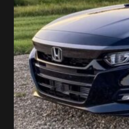
NHẬN ƯU ĐÃI
ĐĂNG KÝ LÁI THỬ
LIÊN HỆ HOTLINE 0375.83.79.79
NHẬN NGAY
GIẢM TIỀN MẶT TRỰC TIẾP
QUÀ TẶNG BẢO HIỂM THÂN VỎ
QUÀ TẶNG PHỤ KIỆN CHÍNH HÃNG, BẢO
HÀNH XE
ƯU ĐÃI ĐẶC BIỆT CHO KHÁCH LIÊN HỆ
HOTLINE