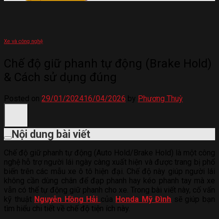
Xe và công nghệ
Chế độ giữ phanh tự động (Brake Hold)
& Cách sử dụng đúng
Posted on
29/01/2024
16/04/2026
by
Phương Thuỳ
Nội dung bài viết
Chế độ giữ phanh tự động (Auto Hold/Brake Hold) là một công
nghệ hỗ trợ người lái ngày càng xuất hiện và được trang bị phổ
biến trên các mẫu xe ô tô hiện đại. Chế độ này giúp người lái
không cần dùng chân để đạp phanh hay kéo phanh tay mà xe
vẫn có thể tự động giữ phanh cho xe. Trong bài viết này, cố vấn
kỹ thuật
Nguyễn Hồng Hải
của
Honda Mỹ Đình
sẽ giúp bạn
tìm hiểu chi tiết về chế độ tiện ích này.