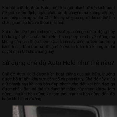
Khi bật chế độ Auto Hold, một lực giữ phanh được kích hoạt
để giữ xe ổn định, ngăn chặn xe di chuyển mà không cần sự
can thiệp của người lái. Chế độ này sẽ giúp người lái có thể thả
chân, giảm áp lực và thoải mái hơn.
Khi muốn tiếp tục di chuyển, việc đạp chân ga sẽ tự động hủy
bỏ lực giữ phanh của Auto Hold, cho phép xe chuyển động mà
không cần can thiệp thêm. Quá trình này diễn ra liên tục trong
hành trình, đảm bảo sự thuận tiện và an toàn, trừ khi người lái
quyết định tắt chức năng này.
Sử dụng chế độ Auto Hold như thế nào?
Chế độ Auto Hold được kích hoạt thông qua nút bấm, thường
được bố trí gần khu vực cần số và phanh tay. Chế độ này giúp
giữ phanh sau khi nhả bàn đạp phanh cho đến khi bàn đạp ga
được nhấn. Bạn có thể sử dụng hệ thống này trong khi xe tạm
dừng, như khi bạn dừng xe tạm thời như khi bạn dừng đèn đỏ
hoặc khi bị kẹt đường.