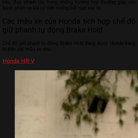
kéo, đạp phanh tay trong những trường hợp thường gặp, rèn
luyện phản xạ khi có tình huống bất ngờ xảy ra.
Các mẫu xe của Honda tích hợp chế độ
giữ phanh tự động Brake Hold
Chế độ giữ phanh tự động Brake Hold đang được Honda trang
bị trên các mẫu xe như:
Honda HR-V