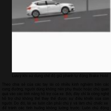
Lưu ý khi sử dụng chế độ giữ phanh tự động Brake Hold
Theo chia sẻ của các tay lái có nhiều kinh nghiệm trên các
cung đường, người dùng không nên phụ thuộc hoặc chủ quan
quá vào các tính năng hỗ trợ của xe. Bởi, đây chỉ là công nghệ
hỗ trợ chứ không thể thay thế được sự điều khiển của con
người. Do đó, lái xe luôn cần phải chú ý và làm chủ chiếc xe
để tránh các tình huống không lường trước. Luôn chủ động