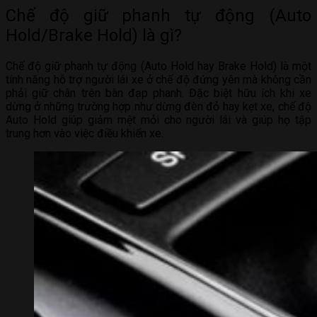
Chế độ giữ phanh tự động (Auto
Hold/Brake Hold) là gì?
Chế độ giữ phanh tự động (Auto Hold hay Brake Hold) là một
tính năng hỗ trợ người lái xe ở chế độ đứng yên mà không cần
phải giữ chân trên bàn đạp phanh. Đặc biệt hữu ích khi xe
dừng ở những trường hợp như dừng đèn đỏ hay kẹt xe, chế độ
Auto Hold giúp giảm mệt mỏi cho người lái và giúp họ tập
trung hơn vào việc điều khiển xe.