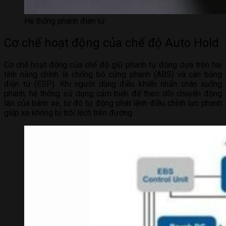
Hệ thống phanh điện tử
Cơ chế hoạt động của chế độ Auto Hold
Cơ chế hoạt động của chế độ giữ phanh tự động dựa trên hai
tính năng chính là chống bó cứng phanh (ABS) và cân bằng
điện tử (ESP). Khi người dùng điều khiển nhấn chân xuống
phanh, hệ thống sử dụng cảm biến để theo dõi chuyển động
lăn của bánh xe, từ đó tự động phát lệnh điều chỉnh lực phanh
giúp xe không bị trôi lệch trên đường.