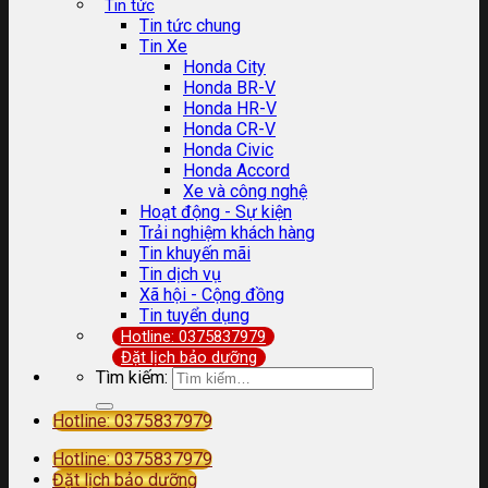
Tin tức
Tin tức chung
Tin Xe
Honda City
Honda BR-V
Honda HR-V
Honda CR-V
Honda Civic
Honda Accord
Xe và công nghệ
Hoạt động - Sự kiện
Trải nghiệm khách hàng
Tin khuyến mãi
Tin dịch vụ
Xã hội - Cộng đồng
Tin tuyển dụng
Hotline: 0375837979
Đặt lịch bảo dưỡng
Tìm kiếm:
Hotline: 0375837979
Hotline: 0375837979
Đặt lịch bảo dưỡng