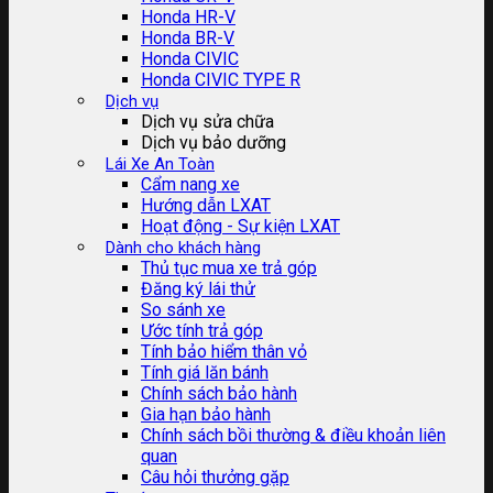
Honda HR-V
Honda BR-V
Honda CIVIC
Honda CIVIC TYPE R
Dịch vụ
Dịch vụ sửa chữa
Dịch vụ bảo dưỡng
Lái Xe An Toàn
Cẩm nang xe
Hướng dẫn LXAT
Hoạt động - Sự kiện LXAT
Dành cho khách hàng
Thủ tục mua xe trả góp
Đăng ký lái thử
So sánh xe
Ước tính trả góp
Tính bảo hiểm thân vỏ
Tính giá lăn bánh
Chính sách bảo hành
Gia hạn bảo hành
Chính sách bồi thường & điều khoản liên
quan
Câu hỏi thưởng gặp