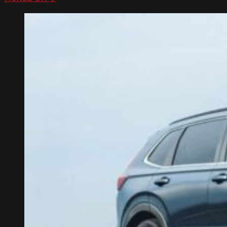
NHẬN ƯU ĐÃI
ĐĂNG KÝ LÁI THỬ