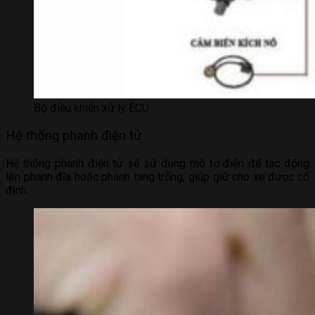
Bộ điều khiển xử lý ECU
Hệ thống phanh điện tử
Hệ thống phanh điện tử sẽ sử dụng mô tơ điện để tác động
lên phanh đĩa hoặc phanh tang trống, giúp giữ cho xe được cố
định.