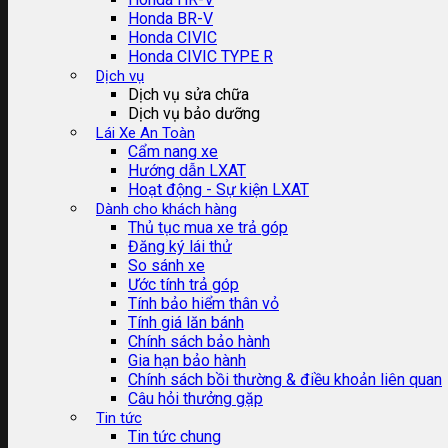
Honda BR-V
Honda CIVIC
Honda CIVIC TYPE R
Dịch vụ
Dịch vụ sửa chữa
Dịch vụ bảo dưỡng
Lái Xe An Toàn
Cẩm nang xe
Hướng dẫn LXAT
Hoạt động - Sự kiện LXAT
Dành cho khách hàng
Thủ tục mua xe trả góp
Đăng ký lái thử
So sánh xe
Ước tính trả góp
Tính bảo hiểm thân vỏ
Tính giá lăn bánh
Chính sách bảo hành
Gia hạn bảo hành
Chính sách bồi thường & điều khoản liên quan
Câu hỏi thưởng gặp
Tin tức
Tin tức chung