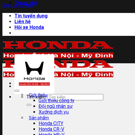
Trang chủ
Skip to content
Tin tuyển dụng
Liên hệ
Hội xe Honda
Giới thiệu
Tìm kiếm:
Giới thiệu công ty
Đội ngũ nhân sự
Xưởng dịch vụ
Sản phẩm
Honda CITY
Honda CR-V
Honda HR-V