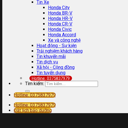
Tin Xe
Honda City
Honda BR-V
Honda HR-V
Honda CR-V
Honda Civic
Honda Accord
Xe và công nghệ
Hoạt động - Sự kiện
Trải nghiệm khách hàng
Tin khuyến mãi
Tin dịch vụ
Xã hội - Cộng đồng
Tin tuyển dụng
Hotline: 0375837979
Tìm kiếm:
Hotline: 0375837979
Hotline: 0375837979
Đặt lịch bảo dưỡng