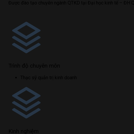
Được đào tạo chuyên ngành QTKD tại Đại học kinh tế – ĐH QG 
Trình độ chuyên môn
Thạc sỹ quản trị kinh doanh
Kinh nghiệm