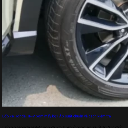
Lốp xe Honda HR-V bơm mấy kg? Áp suất chuẩn và cách kiểm tra
Lốp xe Honda HR-V nên được bơm ở mức áp suất từ 2,2 đến