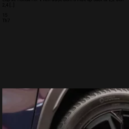
2,4 [...]
15
Th7