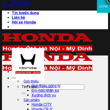
Trang chủ
Skip to content
CLOSE
Tin tuyển dụng
Liên hệ
Hội xe Honda
Giới thiệu
Giới thiệu công ty
Tìm kiếm:
Đội ngũ nhân sự
Xưởng dịch vụ
Sản phẩm
Honda CITY
Honda CR-V