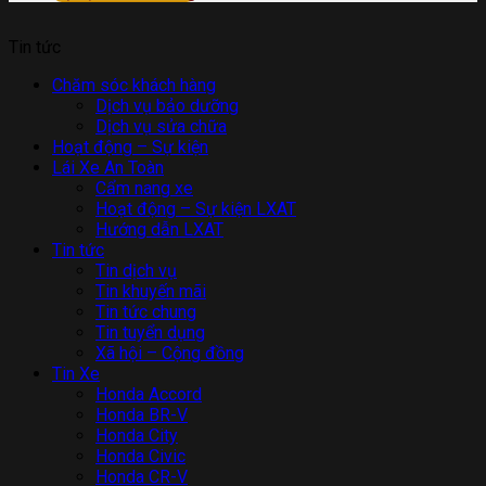
Tin tức
Chăm sóc khách hàng
Dịch vụ bảo dưỡng
Dịch vụ sửa chữa
Hoạt động – Sự kiện
Lái Xe An Toàn
Cẩm nang xe
Hoạt động – Sự kiện LXAT
Hướng dẫn LXAT
Tin tức
Tin dịch vụ
Tin khuyến mãi
Tin tức chung
Tin tuyển dụng
Xã hội – Cộng đồng
Tin Xe
Honda Accord
Honda BR-V
Honda City
Honda Civic
Honda CR-V