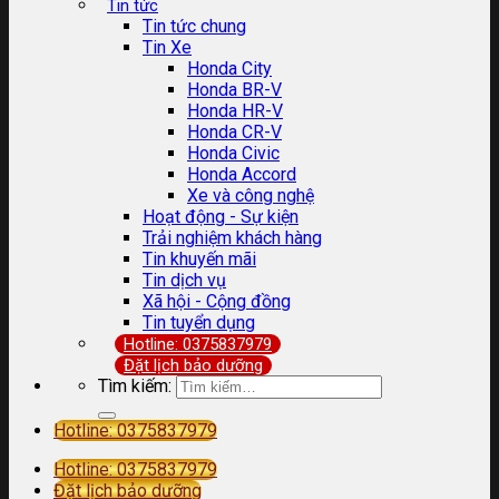
Tin tức
Tin tức chung
Tin Xe
Honda City
Honda BR-V
Honda HR-V
Honda CR-V
Honda Civic
Honda Accord
Xe và công nghệ
Hoạt động - Sự kiện
Trải nghiệm khách hàng
Tin khuyến mãi
Tin dịch vụ
Xã hội - Cộng đồng
Tin tuyển dụng
Hotline: 0375837979
Đặt lịch bảo dưỡng
Tìm kiếm:
Hotline: 0375837979
Hotline: 0375837979
Đặt lịch bảo dưỡng