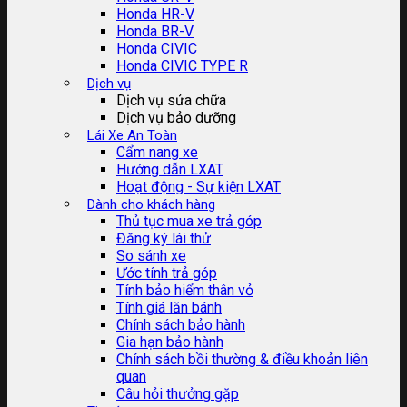
Honda HR-V
Honda BR-V
Honda CIVIC
Honda CIVIC TYPE R
Dịch vụ
Dịch vụ sửa chữa
Dịch vụ bảo dưỡng
Lái Xe An Toàn
Cẩm nang xe
Hướng dẫn LXAT
Hoạt động - Sự kiện LXAT
Dành cho khách hàng
Thủ tục mua xe trả góp
Đăng ký lái thử
So sánh xe
Ước tính trả góp
Tính bảo hiểm thân vỏ
Tính giá lăn bánh
Chính sách bảo hành
Gia hạn bảo hành
Chính sách bồi thường & điều khoản liên
quan
Câu hỏi thưởng gặp