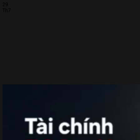
29
Th7