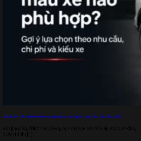
Tài chính 700 triệu nên chọn mẫu xe nào phù hợp nhu cầu thực tế?
Với khoảng 700 triệu đồng, người mua có thể cân nhắc sedan,
SUV đô thị [...]