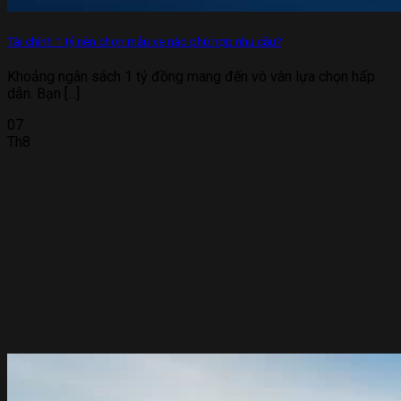
Tài chính 1 tỷ nên chọn mẫu xe nào phù hợp nhu cầu?
Khoảng ngân sách 1 tỷ đồng mang đến vô vàn lựa chọn hấp
dẫn. Bạn [...]
07
Th8