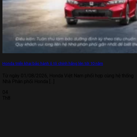
Honda triển khai bảo hành ô tô chính hãng lên tới 10 năm
Từ ngày 01/08/2026, Honda Việt Nam phối hợp cùng hệ thống
Nhà Phân phối Honda [...]
04
Th8