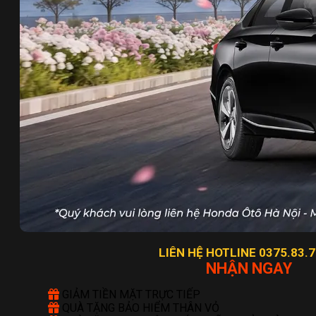
LIÊN HỆ HOTLINE 0375.83.7
NHẬN NGAY
GIẢM TIỀN MẶT TRỰC TIẾP
QUÀ TẶNG BẢO HIỂM THÂN VỎ