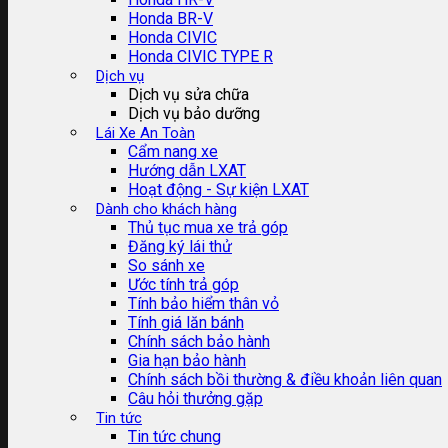
Honda BR-V
Honda CIVIC
Honda CIVIC TYPE R
Dịch vụ
Dịch vụ sửa chữa
Dịch vụ bảo dưỡng
Lái Xe An Toàn
Cẩm nang xe
Hướng dẫn LXAT
Hoạt động - Sự kiện LXAT
Dành cho khách hàng
Thủ tục mua xe trả góp
Đăng ký lái thử
So sánh xe
Ước tính trả góp
Tính bảo hiểm thân vỏ
Tính giá lăn bánh
Chính sách bảo hành
Gia hạn bảo hành
Chính sách bồi thường & điều khoản liên quan
Câu hỏi thưởng gặp
Tin tức
Tin tức chung