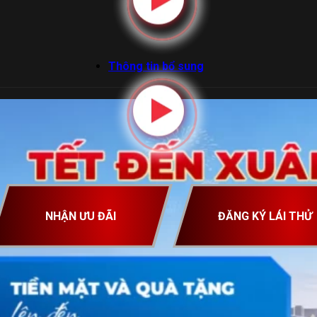
Thông tin bổ sung
NHẬN ƯU ĐÃI
ĐĂNG KÝ LÁI THỬ