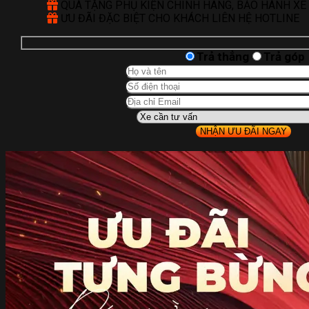
QUÀ TẶNG PHỤ KIỆN CHÍNH HÃNG, BẢO HÀNH XE
ƯU ĐÃI ĐẶC BIỆT CHO KHÁCH LIÊN HỆ HOTLINE
Trả thẳng
Trả góp