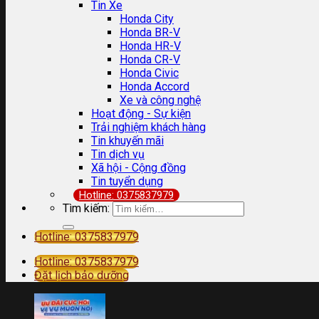
Tin Xe
Honda City
Honda BR-V
Honda HR-V
Honda CR-V
Honda Civic
Honda Accord
Xe và công nghệ
Hoạt động - Sự kiện
Trải nghiệm khách hàng
Tin khuyến mãi
Tin dịch vụ
Xã hội - Cộng đồng
Tin tuyển dụng
Hotline: 0375837979
Tìm kiếm:
Hotline: 0375837979
Hotline: 0375837979
Đặt lịch bảo dưỡng