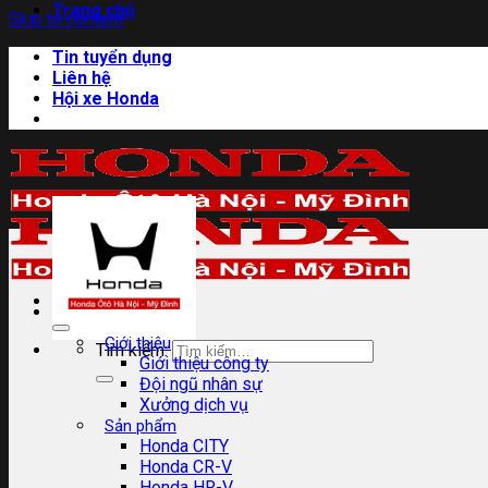
Trang chủ
Skip to content
Tin tuyển dụng
Liên hệ
Hội xe Honda
Giới thiệu
Tìm kiếm:
Giới thiệu công ty
Đội ngũ nhân sự
Xưởng dịch vụ
Sản phẩm
Honda CITY
Honda CR-V
Honda HR-V