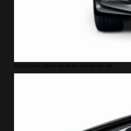
Trả thẳng
Trả góp
Thiết kế phần đầu xe Honda Accord màu đen ánh