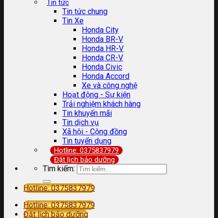
Tin tức
Tin tức chung
Tin Xe
Honda City
Honda BR-V
Honda HR-V
Honda CR-V
Honda Civic
Honda Accord
Xe và công nghệ
Hoạt động - Sự kiện
Trải nghiệm khách hàng
Tin khuyến mãi
Tin dịch vụ
Xã hội - Cộng đồng
Tin tuyển dụng
Hotline: 0375837979
Đặt lịch bảo dưỡng
Tìm kiếm:
Hotline: 0375837979
Hotline: 0375837979
Đặt lịch bảo dưỡng