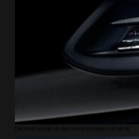
Cản trước nổi bật với đèn sương mù dạng LED tinh tế