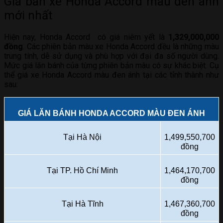
Giá bán xe Honda Accord màu đen ánh
mới nhất
Hiện nay, Honda Accord có giá niêm yết là
1,329,000,000
đồng
. Các phiên bản màu xe Honda Accord đều là những màu
trung tính, dễ sử dụng và phù hợp với đại đa số người dùng.
Mức giá lăn bánh của từng phiên bản màu có sự khác biệt. Cụ
thể giá xe Honda Accord màu đen ánh tại các tỉnh thành như
sau:
GIÁ LĂN BÁNH HONDA ACCORD MÀU ĐEN ÁNH
Tại Hà Nội
1,499,550,700
đồng
Tại TP. Hồ Chí Minh
1,464,170,700
đồng
Tại Hà Tĩnh
1,467,360,700
đồng