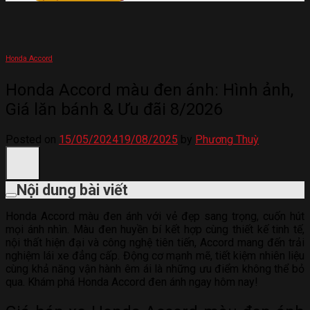
Honda Accord
Honda Accord màu đen ánh: Hình ảnh,
Giá lăn bánh & Ưu đãi 8/2026
Posted on
15/05/2024
19/08/2025
by
Phương Thuỳ
Nội dung bài viết
Honda Accord màu đen ánh với vẻ đẹp sang trọng, cuốn hút
mọi ánh nhìn. Màu đen huyền bí kết hợp cùng thiết kế tinh tế,
nội thất hiện đại và công nghệ tiên tiến, Accord mang đến trải
nghiệm lái xe đẳng cấp. Động cơ mạnh mẽ, tiết kiệm nhiên liệu
cùng khả năng vận hành êm ái là những ưu điểm không thể bỏ
qua. Khám phá Honda Accord đen ánh ngay hôm nay!