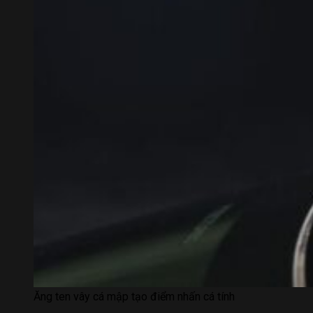
Ăng ten vây cá mập tạo điểm nhấn cá tính