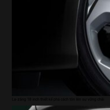
La-zăng 18 inch thiết kế phá cách tôn lên sự vững chãi