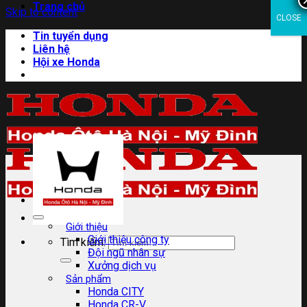
Trang chủ
Skip to content
CLOSE
Tin tuyển dụng
Liên hệ
Hội xe Honda
Giới thiệu
Giới thiệu công ty
Tìm kiếm:
Đội ngũ nhân sự
Xưởng dịch vụ
Sản phẩm
Honda CITY
Honda CR-V