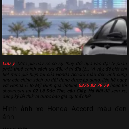
Lưu ý
: Mức giá này sẽ có sự thay đổi dựa vào đại lý phân
phối, thuế, chính sách ưu đãi, vị trí địa lý,… Vì vậy, để biết chi
tiết mức giá hiện tại của Honda Accord màu đen ánh cũng
như các chính sách ưu đãi đang được áp dụng, liên hệ ngay
với Honda Ô tô Mỹ Đình qua hotline
0375 83 79 79
hoặc tới
showroom tại
02 Lê Đức Thọ, cầu Giấy, Hà Nội
để xem xe,
đăng ký lái thử và được báo giá cụ thể nhé!
Hình ảnh xe Honda Accord màu đen
ánh