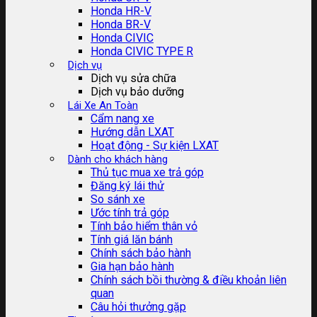
Honda HR-V
Honda BR-V
Honda CIVIC
Honda CIVIC TYPE R
Dịch vụ
Dịch vụ sửa chữa
Dịch vụ bảo dưỡng
Lái Xe An Toàn
Cẩm nang xe
Hướng dẫn LXAT
Hoạt động - Sự kiện LXAT
Dành cho khách hàng
Thủ tục mua xe trả góp
Đăng ký lái thử
So sánh xe
Ước tính trả góp
Tính bảo hiểm thân vỏ
Tính giá lăn bánh
Chính sách bảo hành
Gia hạn bảo hành
Chính sách bồi thường & điều khoản liên
quan
Câu hỏi thưởng gặp