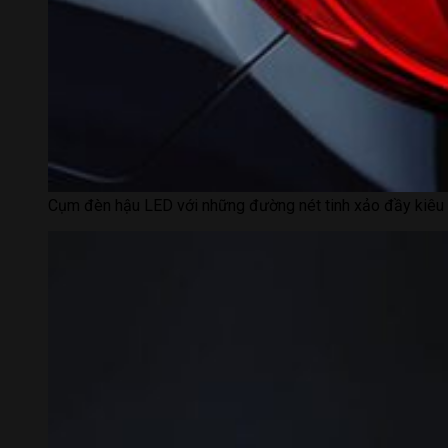
Cụm đèn hậu LED với những đường nét tinh xảo đầy kiêu