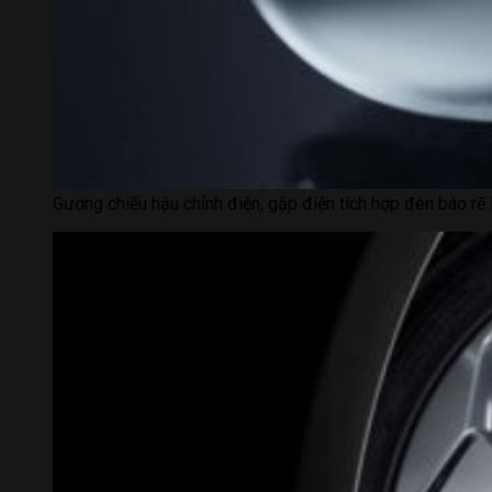
Gương chiếu hậu chỉnh điện, gập điện tích hợp đèn báo rẽ 