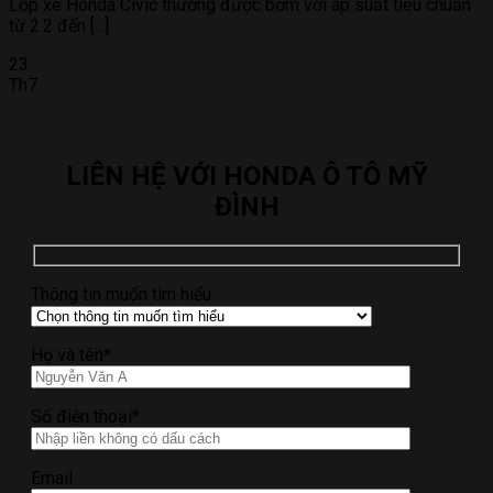
Lốp xe Honda Civic thường được bơm với áp suất tiêu chuẩn
từ 2.2 đến [...]
23
Th7
LIÊN HỆ VỚI HONDA Ô TÔ MỸ
ĐÌNH
Thông tin muốn tìm hiểu
Họ và tên*
Số điện thoại*
Email