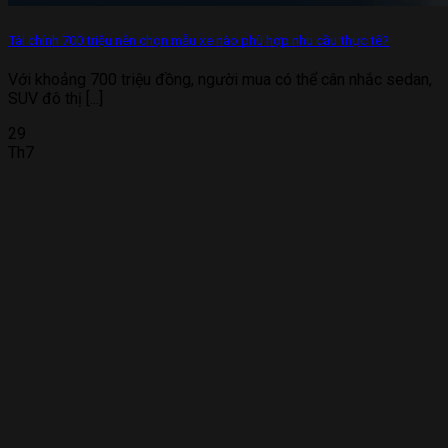
Tài chính 700 triệu nên chọn mẫu xe nào phù hợp nhu cầu thực tế?
Với khoảng 700 triệu đồng, người mua có thể cân nhắc sedan,
SUV đô thị [...]
29
Th7