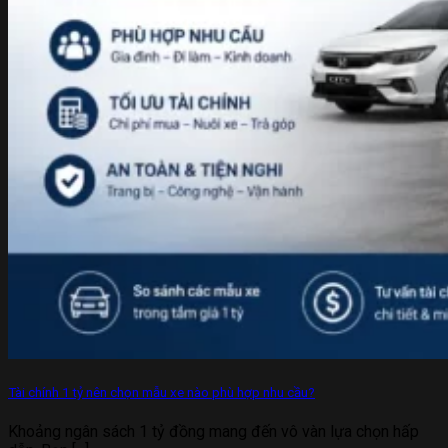
Tài chính 1 tỷ nên chọn mẫu xe nào phù hợp nhu cầu?
Khoảng ngân sách 1 tỷ đồng mang đến vô vàn lựa chọn hấp