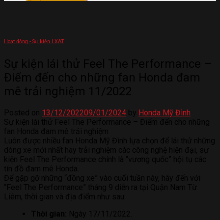
Hoạt động - Sự kiện LXAT
Sự kiện lái thử Feel The Performance –
Điểm đến cho những fan Honda đam
mê trải nghiệm 11/2022
Posted on
13/12/2022
09/01/2024
by
Honda Mỹ Đình
Sự kiện lái thử Feel The Performance – Điểm đến cho những
fan Honda đam mê trải nghiệm
Luôn được nhiều fan Honda Mỹ Đình lựa chọn để lái thử những
dòng xe mới nhất hay trải nghiệm các công nghệ hiện đại, sự
kiện Feel The Performance chính là “vương quốc” hội tụ các
tín đồ đam mê Honda.
Để gặp gỡ những “đồng xe” vào cuối tuần này, hãy đến với
“Feel The Performance” tháng 9 diễn ra tại Quận Nam Từ
Liêm, thời gian và địa điểm như sau:
Thời gian:
Ngày 17/11/2022.