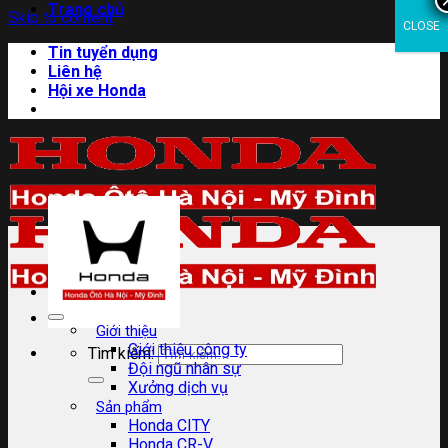
Trang chủ
Skip to content
CLOSE
Tin tuyển dụng
Liên hệ
Hội xe Honda
Giới thiệu
Giới thiệu công ty
Tìm kiếm:
Đội ngũ nhân sự
Xưởng dịch vụ
Sản phẩm
Honda CITY
Honda CR-V