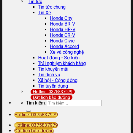
Tin tức
Tin tức chung
Tin Xe
Honda City
Honda BR-V
Honda HR-V
Honda CR-V
Honda Civic
Honda Accord
Xe và công nghệ
Hoạt động - Sự kiện
Trải nghiệm khách hàng
Tin khuyến mãi
Tin dịch vụ
Xã hội - Cộng đồng
Tin tuyển dụng
Hotline: 0375837979
Đặt lịch bảo dưỡng
Tìm kiếm:
Hotline: 0375837979
Hotline: 0375837979
Đặt lịch bảo dưỡng