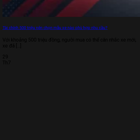
Tài chính 500 triệu nên chọn mẫu xe nào phù hợp nhu cầu?
Với khoảng 500 triệu đồng, người mua có thể cân nhắc xe mới,
xe đã [...]
29
Th7