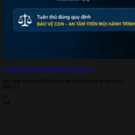
Tìm hiểu chi tiết về quy định ghế ngồi trẻ em trên ôtô
Quy định sử dụng thiết bị an toàn (ghế trẻ em) áp dụng bắt
buộc [...]
07
Th8