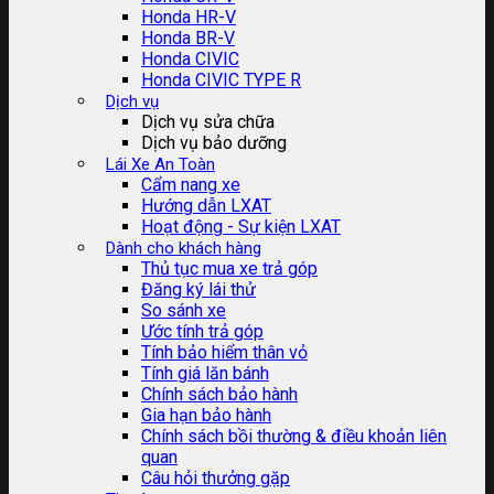
Honda HR-V
Honda BR-V
Honda CIVIC
Honda CIVIC TYPE R
Dịch vụ
Dịch vụ sửa chữa
Dịch vụ bảo dưỡng
Lái Xe An Toàn
Cẩm nang xe
Hướng dẫn LXAT
Hoạt động - Sự kiện LXAT
Dành cho khách hàng
Thủ tục mua xe trả góp
Đăng ký lái thử
So sánh xe
Ước tính trả góp
Tính bảo hiểm thân vỏ
Tính giá lăn bánh
Chính sách bảo hành
Gia hạn bảo hành
Chính sách bồi thường & điều khoản liên
quan
Câu hỏi thưởng gặp