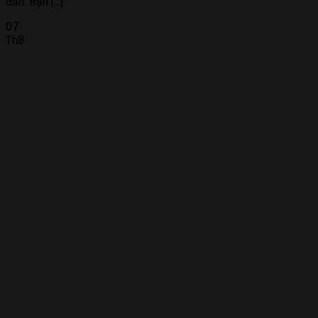
dẫn. Bạn [...]
07
Th8