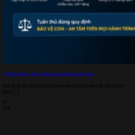
Tìm hiểu chi tiết về quy định ghế ngồi trẻ em trên ôtô
Quy định sử dụng thiết bị an toàn (ghế trẻ em) áp dụng bắt
buộc [...]
07
Th8