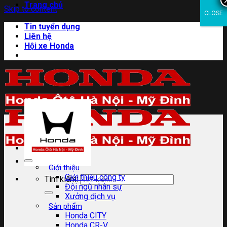
Trang chủ
Skip to content
CLOSE
Tin tuyển dụng
Liên hệ
Hội xe Honda
Giới thiệu
Giới thiệu công ty
Tìm kiếm:
Đội ngũ nhân sự
Xưởng dịch vụ
Sản phẩm
Honda CITY
Honda CR-V