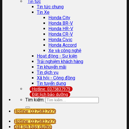
Tin tức
Tin tức chung
Tin Xe
Honda City
Honda BR-V
Honda HR-V
Honda CR-V
Honda Civic
Honda Accord
Xe và công nghệ
Hoạt động - Sự kiện
Trải nghiệm khách hàng
Tin khuyến mãi
Tin dịch vụ
Xã hội - Cộng đồng
Tin tuyển dụng
Hotline: 0375837979
Đặt lịch bảo dưỡng
Tìm kiếm:
Hotline: 0375837979
Hotline: 0375837979
Đặt lịch bảo dưỡng