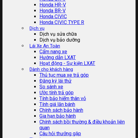
Honda HR-V
Honda BR-V
Honda CIVIC
Honda CIVIC TYPE R
Dịch vụ
Dịch vụ sửa chữa
Dịch vụ bảo dưỡng
Lái Xe An Toàn
Cẩm nang xe
Hướng dẫn LXAT
Hoạt động - Sự kiện LXAT
Dành cho khách hàng
Thủ tục mua xe trả góp
Đăng ký lái thử
So sánh xe
Ước tính trả góp
Tính bảo hiểm thân vỏ
Tính giá lăn bánh
Chính sách bảo hành
Gia hạn bảo hành
Chính sách bồi thường & điều khoản liên
quan
Câu hỏi thưởng gặp