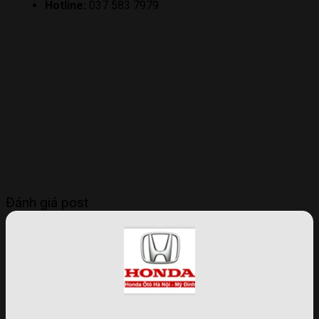
Hotline:
037 583 7979
Đánh giá post