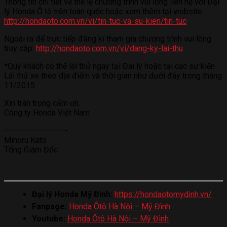
Thông tin chi tiết về thể lệ chương trình vui lòng liên hệ với Đại
lý Honda Ô tô trên toàn quốc hoặc xem thêm tại website
http://hondaoto.com.vn/vi/tin-tuc-va-su-kien/tin-tuc
Ngoài ra để trực tiếp đăng kí tham gia chương trình vui lòng
truy cập:
http://hondaoto.com.vn/vi/dang-ky-lai-thu
*Quý khách có thể lái thử ngay tại Đai lý hoặc tại các sự kiện
Lái thử xe theo địa điểm và thời gian như dưới đây trong tháng
11/2015
Xin trân trọng cảm ơn.
Công ty Honda Việt Nam
——————————-
Minoru Kato
Tổng Giám Đốc
Đại lý Honda Mỹ Đình:
https://hondaotomydinh.vn/
Fanpage:
Honda Ôtô Hà Nội – Mỹ Đình
Youtube:
Honda Ôtô Hà Nội – Mỹ Đình