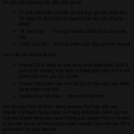
Cơ cấu giải thưởng hấp dẫn đầy giá trị:
01 Giải đặc biệt: Chuyến du lịch trọn gói tới Nhật Bản
06 ngày 05 đêm cho 02 người (hợp tác với công ty
ANA)
14 Giải nhất: Xe máy Honda LEAD phiên bản cao
cấp
1.050 Giải nhì: Mũ bảo hiểm nửa đầu có kính Honda
Các mẫu xe Honda lái thử:
Honda CR-V- mẫu xe bán chạy nhất phân khúc SUV 5
chỗ tại thị trường Việt Nam 9 tháng đầu năm 2015 với
phiên bản mới sắc đỏ cá tính
Honda City phiên bản mới 2016 với tiện nghi vận hành
và an toàn vượt trội
Honda Civic Modulo – đậm chất thể thao
Với chương trình rút thăm trúng thưởng đầy hấp dẫn này,
Honda Việt Nam mong muốn sẽ mang đến nhiều niềm vui hơn
nữa cho khách hàng bên cạnh những trải nghiệm thú vị và niềm
tự hào khi được sở hữu những chiếc Honda Civic, Honda CR-V
và Honda City đầy tiện ích.