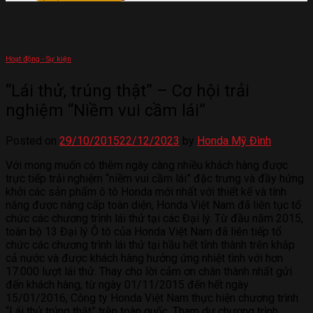
Hoạt động - Sự kiện
“Lái thử, trúng thật” – Cơ hội trải
nghiệm “Niềm vui cầm lái”
Posted on
29/10/2015
22/12/2023
by
Honda Mỹ Đình
Với mong muốn có thêm ngày càng nhiều khách hàng được
trực tiếp trải nghiệm “niềm vui cầm lái” đặc trưng và đầy hứng
khởi các sản phẩm ô tô Honda mới nhất với thiết kế và tính
năng được nâng cấp toàn diện, Honda Việt Nam đã liên tục tổ
chức các chương trình lái thử tại các Đại lý. Từ đầu năm 2015,
toàn bộ 13 Đại lý Ô tô của Honda Việt Nam đã liên tiếp tổ
chức các chương trình lái thử tại hầu hết tỉnh thành trên khắp
cả nước và được khách hàng hưởng ứng nhiệt tình với hơn
17.000 lượt lái thử. Thay cho lời cảm ơn chân thành nhất gửi
đến khách hàng, từ ngày 01/11/2015 đến hết ngày
15/01/2016, Công ty Honda Việt Nam thực hiện chương trình
“Lái thử trúng thật” trên toàn quốc. Tham dự chương trình,