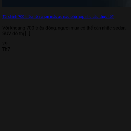
Tài chính 700 triệu nên chọn mẫu xe nào phù hợp nhu cầu thực tế?
Với khoảng 700 triệu đồng, người mua có thể cân nhắc sedan,
SUV đô thị [...]
29
Th7