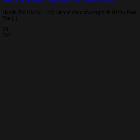
Feel The Performance – Trải nghiệm lái thử Honda tại Hà Đông
Honda Ôtô Hà Nội – Mỹ Đình tổ chức chương trình lái thử Feel
The [...]
28
Th7