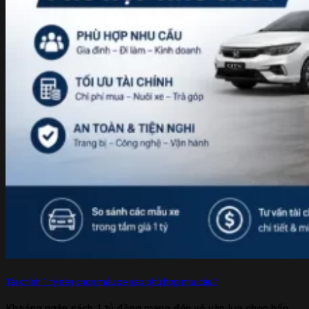
Tài chính 1 tỷ nên chọn mẫu xe nào phù hợp nhu cầu?
Khoảng ngân sách 1 tỷ đồng mang đến vô vàn lựa chọn hấp