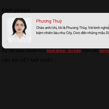
Đánh giá post
Phương Thuỳ
Chào anh/chị, tôi là Phương Thùy, Với kinh nghi
kiệm nhiên liệu như City, Civic đến những mẫu
Bài viết thuộc chuyên mục
Hoạt động - Sự kiện
. Đánh dấu
liên k
CÁC BÀI VIẾT MỚI NHẤT