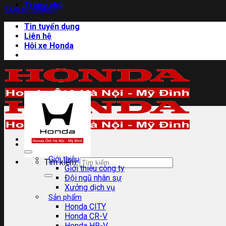
Trang chủ
Skip to content
Tin tuyển dụng
Liên hệ
Hội xe Honda
Giới thiệu
Tìm kiếm:
Giới thiệu công ty
Đội ngũ nhân sự
Xưởng dịch vụ
Sản phẩm
Honda CITY
Honda CR-V
Honda HR-V