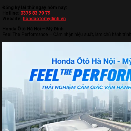
Đăng ký lái thử ngay hôm nay:
Hotline:
0375 83 79 79
Website:
hondaotomydinh.vn
Honda Ôtô Hà Nội – Mỹ Đình
Feel The Performance – Cảm nhận hiệu suất, làm chủ hành trình