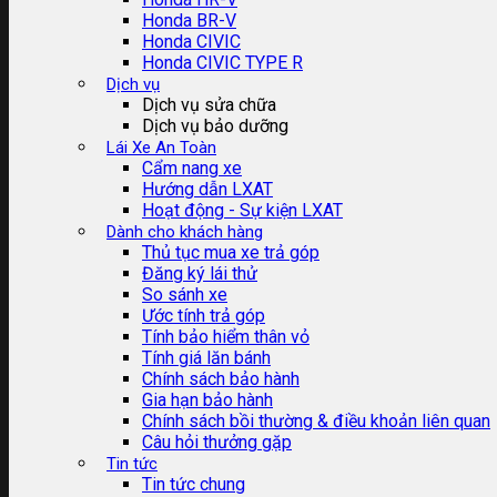
Honda BR-V
Honda CIVIC
Honda CIVIC TYPE R
Dịch vụ
Dịch vụ sửa chữa
Dịch vụ bảo dưỡng
Lái Xe An Toàn
Cẩm nang xe
Hướng dẫn LXAT
Hoạt động - Sự kiện LXAT
Dành cho khách hàng
Thủ tục mua xe trả góp
Đăng ký lái thử
So sánh xe
Ước tính trả góp
Tính bảo hiểm thân vỏ
Tính giá lăn bánh
Chính sách bảo hành
Gia hạn bảo hành
Chính sách bồi thường & điều khoản liên quan
Câu hỏi thưởng gặp
Tin tức
Tin tức chung