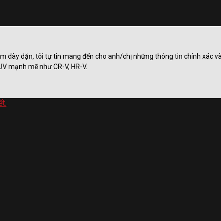
ệm dày dặn, tôi tự tin mang đến cho anh/chị những thông tin chính xác 
 SUV mạnh mẽ như CR-V, HR-V.
ết.
.