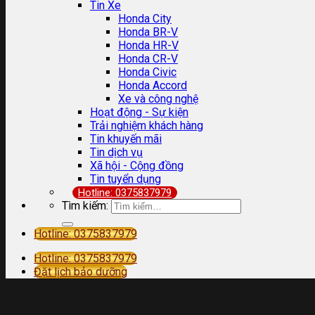
Tin Xe
Honda City
Honda BR-V
Honda HR-V
Honda CR-V
Honda Civic
Honda Accord
Xe và công nghệ
Hoạt động - Sự kiện
Trải nghiệm khách hàng
Tin khuyến mãi
Tin dịch vụ
Xã hội - Cộng đồng
Tin tuyển dụng
Hotline: 0375837979
Tìm kiếm:
Hotline: 0375837979
Hotline: 0375837979
Đặt lịch bảo dưỡng