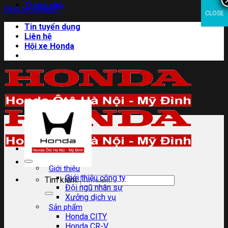
Trang chủ
Skip to content
CLOSE
Tin tuyển dụng
Liên hệ
Hội xe Honda
Giới thiệu
Giới thiệu công ty
Tìm kiếm:
Đội ngũ nhân sự
Xưởng dịch vụ
Sản phẩm
Honda CITY
Honda CR-V