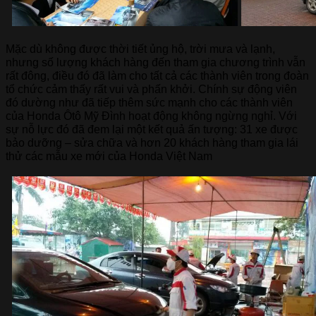
Mặc dù không được thời tiết ủng hộ, trời mưa và lạnh,
nhưng số lượng khách hàng đến tham gia chương trình vẫn
rất đông, điều đó đã làm cho tất cả các thành viên trong đoàn
tổ chức cảm thấy rất vui và phấn khởi. Chính sự động viên
đó dường như đã tiếp thêm sức mạnh cho các thành viên
của Honda Ôtô Mỹ Đình hoạt động không ngừng nghỉ. Với
sự nỗ lực đó đã đem lại một kết quả ấn tượng: 31 xe được
bảo dưỡng – sửa chữa và hơn 20 khách hàng tham gia lái
thử các mẫu xe mới của Honda Việt Nam