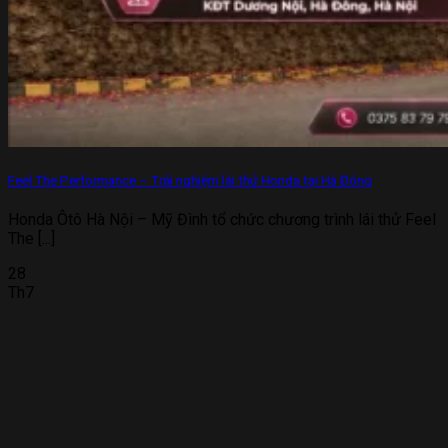
Feel The Performance – Trải nghiệm lái thử Honda tại Hà Đông
Honda Ôtô Hà Nội – Mỹ Đình tổ chức chương trình lái thử Feel
The [...]
28
Th7