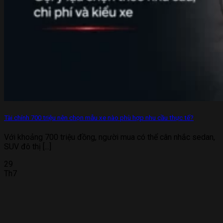
Tài chính 700 triệu nên chọn mẫu xe nào phù hợp nhu cầu thực tế?
Với khoảng 700 triệu đồng, người mua có thể cân nhắc sedan,
SUV đô thị [...]
29
Th7