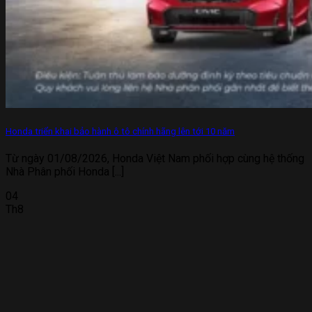
Honda triển khai bảo hành ô tô chính hãng lên tới 10 năm
Từ ngày 01/08/2026, Honda Việt Nam phối hợp cùng hệ thống
Nhà Phân phối Honda [...]
04
Th8