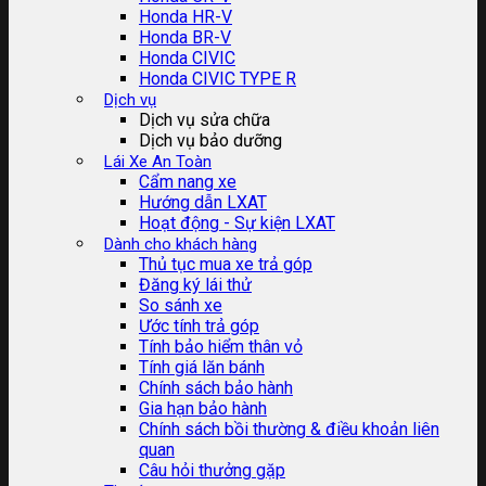
Honda HR-V
Honda BR-V
Honda CIVIC
Honda CIVIC TYPE R
Dịch vụ
Dịch vụ sửa chữa
Dịch vụ bảo dưỡng
Lái Xe An Toàn
Cẩm nang xe
Hướng dẫn LXAT
Hoạt động - Sự kiện LXAT
Dành cho khách hàng
Thủ tục mua xe trả góp
Đăng ký lái thử
So sánh xe
Ước tính trả góp
Tính bảo hiểm thân vỏ
Tính giá lăn bánh
Chính sách bảo hành
Gia hạn bảo hành
Chính sách bồi thường & điều khoản liên
quan
Câu hỏi thưởng gặp