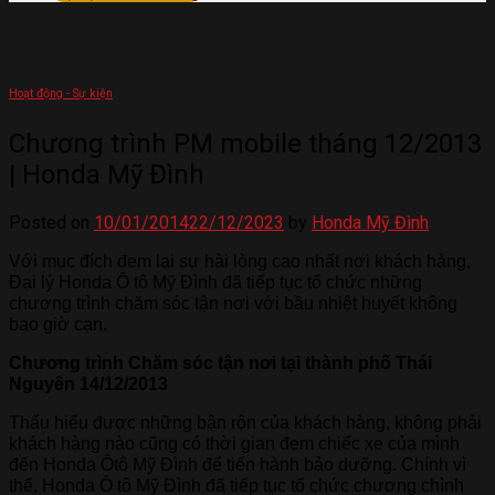
Hoạt động - Sự kiện
Chương trình PM mobile tháng 12/2013
| Honda Mỹ Đình
Posted on
10/01/2014
22/12/2023
by
Honda Mỹ Đình
V
ới mục đích đem lại sự hài lòng cao nhất nơi khách hàng,
Đại lý Honda Ô tô Mỹ Đình đã tiếp tục tổ chức những
chương trình chăm sóc tận nơi với bầu nhiệt h
uyết không
bao giờ cạn.
Chương trình Chăm sóc tận nơi tại thành phố Thái
Nguyên 14/12/2013
Thấu hiểu được những bận rộn của khách hàng, không phải
khách hàng nào cũng có thời gian đem chiếc xe của mình
đến Honda Ôtô Mỹ Đình để tiến hành bảo dưỡng. Chính vì
thế, Honda Ô tô Mỹ Đình đã tiếp tục tổ chức chương chình