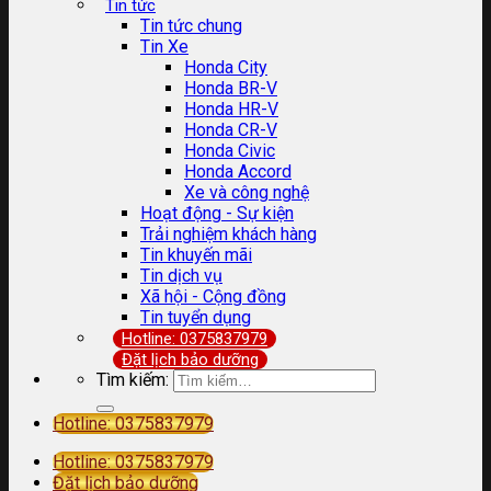
Tin tức
Tin tức chung
Tin Xe
Honda City
Honda BR-V
Honda HR-V
Honda CR-V
Honda Civic
Honda Accord
Xe và công nghệ
Hoạt động - Sự kiện
Trải nghiệm khách hàng
Tin khuyến mãi
Tin dịch vụ
Xã hội - Cộng đồng
Tin tuyển dụng
Hotline: 0375837979
Đặt lịch bảo dưỡng
Tìm kiếm:
Hotline: 0375837979
Hotline: 0375837979
Đặt lịch bảo dưỡng