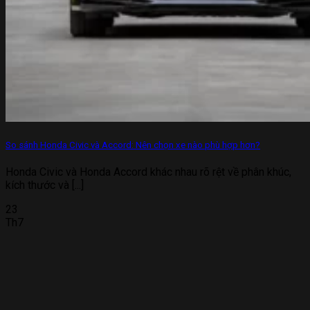
So sánh Honda Civic và Accord: Nên chọn xe nào phù hợp hơn?
Honda Civic và Honda Accord khác nhau rõ rệt về phân khúc,
kích thước và [...]
23
Th7