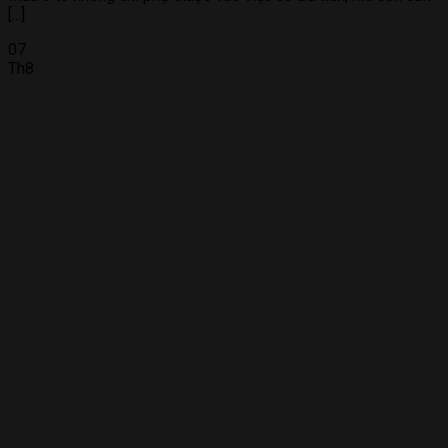
[...]
07
Th8