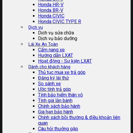
Honda HR-V
Honda BR-V
Honda CIVIC
Honda CIVIC TYPE R
Dịch vụ
Dịch vụ sửa chữa
Dịch vụ bảo dưỡng
Lái Xe An Toàn
Cẩm nang xe
Hướng dẫn LXAT
Hoạt động - Sự kiện LXAT
Dành cho khách hàng
Thủ tục mua xe trả góp
Đăng ký lái thử
So sánh xe
Ước tính trả góp
Tính bảo hiểm thân vỏ
Tính giá lăn bánh
Chính sách bảo hành
Gia hạn bảo hành
Chính sách bồi thường & điều khoản liên
quan
Câu hỏi thưởng gặp