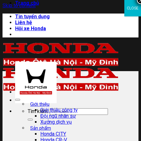
Trang chủ
Skip to content
CLOSE
Tin tuyển dụng
Liên hệ
Hội xe Honda
Giới thiệu
Giới thiệu công ty
Tìm kiếm:
Đội ngũ nhân sự
Xưởng dịch vụ
Sản phẩm
Honda CITY
Honda CR-V