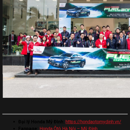
Đại lý Honda Mỹ Đình:
https://hondaotomydinh.vn/
Fanpage:
Honda Ôtô Hà Nội – Mỹ Đình