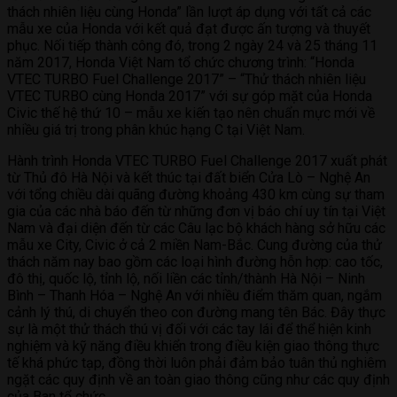
thách nhiên liệu cùng Honda” lần lượt áp dụng với tất cả các
mẫu xe của Honda với kết quả đạt được ấn tượng và thuyết
phục. Nối tiếp thành công đó, trong 2 ngày 24 và 25 tháng 11
năm 2017, Honda Việt Nam tổ chức chương trình: “Honda
VTEC TURBO Fuel Challenge 2017” – “Thử thách nhiên liệu
VTEC TURBO cùng Honda 2017” với sự góp mặt của Honda
Civic thế hệ thứ 10 – mẫu xe kiến tạo nên chuẩn mực mới về
nhiều giá trị trong phân khúc hạng C tại Việt Nam.
Hành trình Honda VTEC TURBO Fuel Challenge 2017 xuất phát
từ Thủ đô Hà Nội và kết thúc tại đất biển Cửa Lò – Nghệ An
với tổng chiều dài quãng đường khoảng 430 km cùng sự tham
gia của các nhà báo đến từ những đơn vị báo chí uy tín tại Việt
Nam và đại diện đến từ các Câu lạc bộ khách hàng sở hữu các
mẫu xe City, Civic ở cả 2 miền Nam-Bắc. Cung đường của thử
thách năm nay bao gồm các loại hình đường hỗn hợp: cao tốc,
đô thị, quốc lộ, tỉnh lộ, nối liền các tỉnh/thành Hà Nội – Ninh
Bình – Thanh Hóa – Nghệ An với nhiều điểm thăm quan, ngắm
cảnh lý thú, di chuyển theo con đường mang tên Bác. Đây thực
sự là một thử thách thú vị đối với các tay lái để thể hiện kinh
nghiệm và kỹ năng điều khiển trong điều kiện giao thông thực
tế khá phức tạp, đồng thời luôn phải đảm bảo tuân thủ nghiêm
ngặt các quy định về an toàn giao thông cũng như các quy định
của Ban tổ chức.