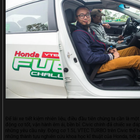
Để lái xe tiết kiệm nhiên liệu, điều đầu tiên chúng ta cần là một
động cơ tốt, vận hành êm ái, bền bỉ. Civic chính đã chiếc xe đ
những yêu cầu này. Động cơ 1.5L VTEC TURBO trên Civic thế hệ
những thành tựu nghiên cứu khoa học kĩ thuật của Honda, tiết 