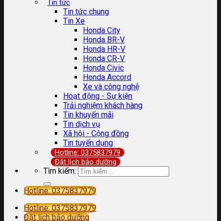
Tin tức
Tin tức chung
Tin Xe
Honda City
Honda BR-V
Honda HR-V
Honda CR-V
Honda Civic
Honda Accord
Xe và công nghệ
Hoạt động - Sự kiện
Trải nghiệm khách hàng
Tin khuyến mãi
Tin dịch vụ
Xã hội - Cộng đồng
Tin tuyển dụng
Hotline: 0375837979
Đặt lịch bảo dưỡng
Tìm kiếm:
Hotline: 0375837979
Hotline: 0375837979
Đặt lịch bảo dưỡng