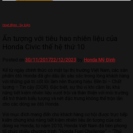
Hoạt động - Sự kiện
Ấn tượng với tiêu hao nhiên liệu của
Honda Civic thế hệ thứ 10
Posted on
30/11/2017
22/12/2023
by
Honda Mỹ Đình
Kể từ ngày chính thức có mặt tại thị trường Việt Nam, các sản
phẩm ôtô Honda đã ghi dấu ấn sâu sắc trong lòng khách hàng
với những giá trị cốt lõi làm nên thương hiệu: Bền bỉ – Chất
lượng – Tin cậy (DQR). Đặc biệt, sự thú vị khi cầm lái, khả
năng tiết kiệm nhiên liệu vượt trội và thân thiện với môi trường
đã trở thành biểu tượng và nét đặc trưng không thể trộn lẫn
cho các dòng xe ôtô Honda.
Với mục đích mang đến cho khách hàng cơ hội được trực tiếp
kiểm chứng khả năng tiết kiệm nhiên liệu ấn tượng của các
dòng xe Honda, từ năm 2010, Honda Việt Nam đã tiên phong
tổ chức nhiều chương trình: “Honda Fuel Challenge” – “Thử