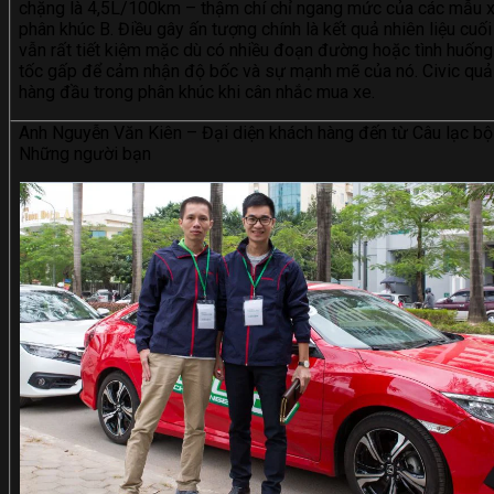
chặng là 4,5L/100km – thậm chí chỉ ngang mức của các mẫu x
phân khúc B. Điều gây ấn tượng chính là kết quả nhiên liệu cuối
vẫn rất tiết kiệm mặc dù có nhiều đoạn đường hoặc tình huống
tốc gấp để cảm nhận độ bốc và sự mạnh mẽ của nó. Civic quả 
hàng đầu trong phân khúc khi cân nhắc mua xe.
Anh Nguyễn Văn Kiên – Đại diện khách hàng đến từ Câu lạc bộ
Những người bạn