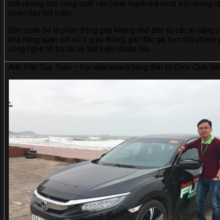
tích nhưng cho công suất vận hành mạnh mẽ vượt trội nhưng ch
nhiên liệu tiết kiệm.
Bên cạnh đó là phần đóng góp không nhỏ đến từ các kĩ năng c
khả năng quan sát xử lí giao thông, giữ đều ga, hạn chế phanh
công nghệ hỗ trợ lái xe tiết kiệm nhiên liệu.
Anh Trần Duy Tuấn – Đại diện khách hàng đến từ Civic Club Sà