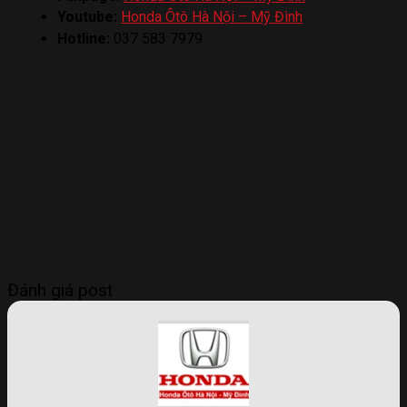
Youtube:
Honda Ôtô Hà Nội – Mỹ Đình
Hotline:
037 583 7979
Đánh giá post