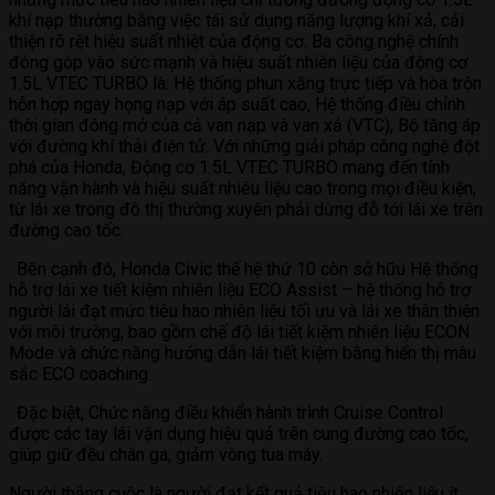
khí nạp thường bằng việc tái sử dụng năng lượng khí xả, cải
thiện rõ rệt hiệu suất nhiệt của động cơ. Ba công nghệ chính
đóng góp vào sức mạnh và hiệu suất nhiên liệu của động cơ
1.5L VTEC TURBO là: Hệ thống phun xăng trực tiếp và hòa trộn
hỗn hợp ngay họng nạp với áp suất cao, Hệ thống điều chỉnh
thời gian đóng mở của cả van nạp và van xả (VTC), Bộ tăng áp
với đường khí thải điện tử. Với những giải pháp công nghệ đột
phá của Honda, Động cơ 1.5L VTEC TURBO mang đến tính
năng vận hành và hiệu suất nhiêu liệu cao trong mọi điều kiện,
từ lái xe trong đô thị thường xuyên phải dừng đỗ tới lái xe trên
đường cao tốc.
· Bên cạnh đó, Honda Civic thế hệ thứ 10 còn sở hữu Hệ thống
hỗ trợ lái xe tiết kiệm nhiên liệu ECO Assist – hệ thống hỗ trợ
người lái đạt mức tiêu hao nhiên liệu tối ưu và lái xe thân thiện
với môi trường, bao gồm chế độ lái tiết kiệm nhiên liệu ECON
Mode và chức năng hướng dẫn lái tiết kiệm bằng hiển thị màu
sắc ECO coaching.
· Đặc biệt, Chức năng điều khiển hành trình Cruise Control
được các tay lái vận dụng hiệu quả trên cung đường cao tốc,
giúp giữ đều chân ga, giảm vòng tu
a máy.
Người thắng cuộc là người đạt kết quả tiêu hao nhiên liệu ít