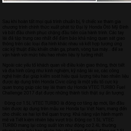
Sau khi hoàn tất mọi quá trình chuẩn bị, 9 chiếc xe tham gia
chương trình chính thức xuất phát từ Đại lý Honda Ôtô Mỹ Đình
và bắt đầu chinh phục chặng đầu tiên của hành trình. Các tay
lái đã tập trung cao nhất để đảm bảo khả năng quan sát giao
thông trên các loại địa hình khác nhau và kết hợp tương ứng
các kỹ thuật điều khiển chân ga, phanh, vòng tua máy… để xe
vận hành với mức tiêu hao nhiên liệu lý tưởng nhất.
Ngoài các yếu tố khách quan về điều kiện giao thông, thời tiết
và địa hình cũng như kinh nghiệm, kỹ năng lái xe, các công
nghệ hiện đại giúp kiểm soát hiệu quả lượng tiêu hao nhiên liệu
được áp dụng trên Honda Civic cũng là một yếu tố cực kỳ
quan trọng giúp các tay lái tham dự Honda VTEC TURBO Fuel
Challenge 2017 đạt được những thành tích thật sự ấn tượng:
· Động cơ 1.5L VTEC TURBO là động cơ tăng áp mới, lần đầu
tiên được áp dụng trên mẫu xe Honda tại Việt Nam, mang đến
cho chiếc xe hai lợi thế quan trọng: Khả năng vận hành mạnh
mẽ và Tiết kiệm nhiên liệu vượt trội. Động cơ 1.5L VTEC
TURBO mang lại công suất lớn như động cơ 2.4L thường
nhưng mức tiêu hao nhiên liệu chỉ tương đương động cơ 1.5L