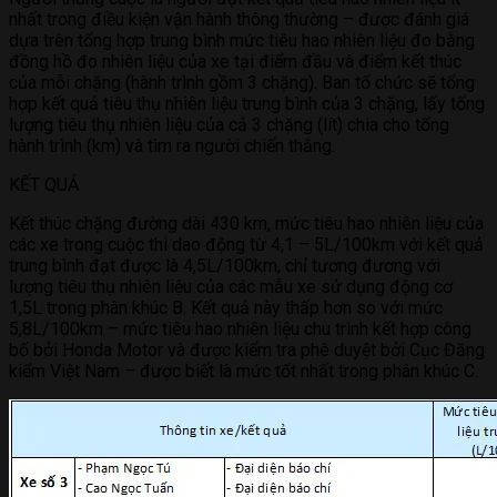
nhất trong điều kiện vận hành thông thường – được đánh giá
dựa trên tổng hợp trung bình mức tiêu hao nhiên liệu đo bằng
đồng hồ đo nhiên liệu của xe tại điểm đầu và điểm kết thúc
của mỗi chặng (hành trình gồm 3 chặng). Ban tổ chức sẽ tổng
hợp kết quả tiêu thụ nhiên liệu trung bình của 3 chặng, lấy tổng
lượng tiêu thụ nhiên liệu của cả 3 chặng (lít) chia cho tổng
hành trình (km) và tìm ra người chiến thắng.
KẾT QUẢ
Kết thúc chặng đường dài 430 km, mức tiêu hao nhiên liệu của
các xe trong cuộc thi dao động từ 4,1 – 5L/100km với kết quả
trung bình đạt được là 4,5L/100km, chỉ tương đương với
lượng tiêu thụ nhiên liệu của các mẫu xe sử dụng động cơ
1,5L trong phân khúc B. Kết quả này thấp hơn so với mức
5,8L/100km – mức tiêu hao nhiên liệu chu trình kết hợp công
bố bởi Honda Motor và được kiểm tra phê duyệt bởi Cục Đăng
kiểm Việt Nam – được biết là mức tốt nhất trong phân khúc C.