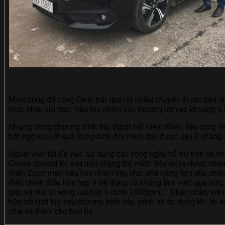
Mình cũng đã cùng Civic trải qua rất nhiều chuyến đi dài trên
khác nhau với mức tiêu thụ nhiên liệu thường rơi vào khoảng 
Nhưng trong chương trình thử thách tiết kiệm nhiên liệu cùng 
bất ngờ khi kết quả trung bình đội mình đạt được sau 3 chặng 
Ngoài việc tối đa việc sử dụng các công nghệ hỗ trợ trên xe n
Cruise control thì sau mỗi chặng thi, mình đều rút ra được nhữ
thiện được mức tiêu hao nhiên liệu như: khả năng làm chủ chân
điều chỉnh điều hòa hợp lí để động cơ không làm việc quá sức
gấp và duy trì vòng tua hợp lí dưới 1300rpm, … Chắc chắn, với
hữu ích tích lũy sau chương trình này, mình sẽ áp dụng khi lái 
chia sẻ thêm cho bạn bè.