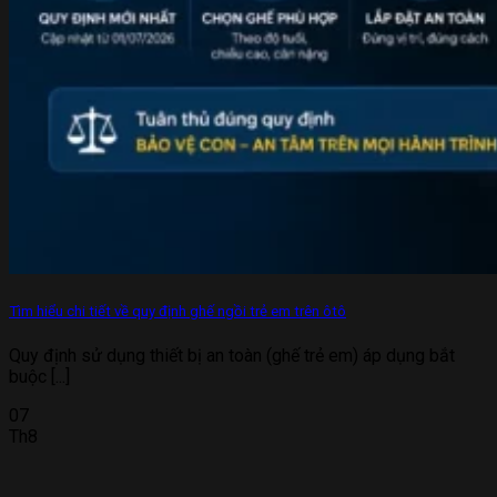
Tìm hiểu chi tiết về quy định ghế ngồi trẻ em trên ôtô
Quy định sử dụng thiết bị an toàn (ghế trẻ em) áp dụng bắt
buộc [...]
07
Th8