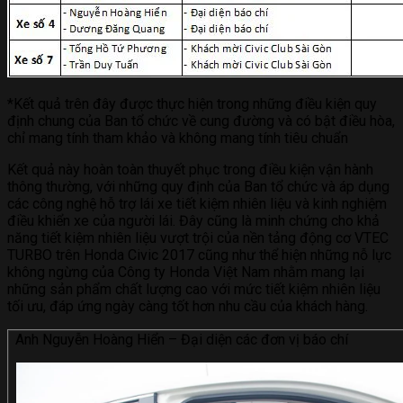
*Kết quả trên đây được thực hiện trong những điều kiện quy
định chung của Ban tổ chức về cung đường và có bật điều hòa,
chỉ mang tính tham khảo và không mang tính tiêu chuẩn
Kết quả này hoàn toàn thuyết phục trong điều kiện vận hành
thông thường, với những quy định của Ban tổ chức và áp dụng
các công nghệ hỗ trợ lái xe tiết kiệm nhiên liệu và kinh nghiệm
điều khiển xe của người lái. Đây cũng là minh chứng cho khả
năng tiết kiệm nhiên liệu vượt trội của nền tảng động cơ VTEC
TURBO trên Honda Civic 2017 cũng như thể hiện những nỗ lực
không ngừng của Công ty Honda Việt Nam nhằm mang lại
những sản phẩm chất lượng cao với mức tiết kiệm nhiên liệu
tối ưu, đáp ứng ngày càng tốt hơn nhu cầu của khách hàng.
Anh Nguyễn Hoàng Hiển – Đại diện các đơn vị báo chí