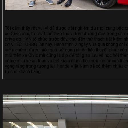
Tôi cảm thấy rất vui vì đã được trải nghiệm đủ mọi cung bậc c
xe Civic mới, từ chất thể thao thú vị trên đường đua trong chươ
drive do HVN tổ chức trước đây, cho đến thử thách tiết kiệm nh
cơ VTEC TURBO lần này. Hành trình 2 ngày vừa qua không chỉ 
kiểm chứng được hiệu quả sử dụng nhiên liệu thuyết phục của
mới trên xe Civic mà cũng là dịp để tôi giao lưu và học hỏi thê
nghiệm lái xe an toàn và tiết kiệm nhiên liệu hữu ích từ các thàn
vọng rằng trong tương lai, Honda Việt Nam sẽ có thêm nhiều c
tự cho khách hàng.