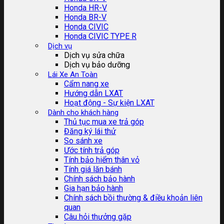
Honda HR-V
Honda BR-V
Honda CIVIC
Honda CIVIC TYPE R
Dịch vụ
Dịch vụ sửa chữa
Dịch vụ bảo dưỡng
Lái Xe An Toàn
Cẩm nang xe
Hướng dẫn LXAT
Hoạt động - Sự kiện LXAT
Dành cho khách hàng
Thủ tục mua xe trả góp
Đăng ký lái thử
So sánh xe
Ước tính trả góp
Tính bảo hiểm thân vỏ
Tính giá lăn bánh
Chính sách bảo hành
Gia hạn bảo hành
Chính sách bồi thường & điều khoản liên
quan
Câu hỏi thưởng gặp