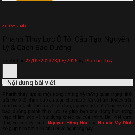
Xe và công nghệ
Phanh Thủy Lực Ô Tô: Cấu Tạo, Nguyên
Lý & Cách Bảo Dưỡng
Posted on
23/09/2023
28/08/2025
by
Phương Thuỳ
Nội dung bài viết
Phanh thủy lực
là một trong những hệ thống quan trọng nhất
trên xe ô tô, đảm bảo an toàn cho người lái và hành khách trên
mọi hành trình. Hiểu rõ về cấu tạo, nguyên lý hoạt động và cách
bảo dưỡng phanh thủy lực sẽ giúp bạn chủ động hơn trong
việc chăm sóc và sử dụng chiếc xe của mình. Bài viết dưới
đây, cố vấn kỹ thuật
Nguyễn Hồng Hải
của
Honda Mỹ Đình
sẽ giúp bạn tìm hiểu chi tiết về hệ thống này.