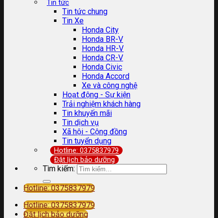
Tin tức
Tin tức chung
Tin Xe
Honda City
Honda BR-V
Honda HR-V
Honda CR-V
Honda Civic
Honda Accord
Xe và công nghệ
Hoạt động - Sự kiện
Trải nghiệm khách hàng
Tin khuyến mãi
Tin dịch vụ
Xã hội - Cộng đồng
Tin tuyển dụng
Hotline: 0375837979
Đặt lịch bảo dưỡng
Tìm kiếm:
Hotline: 0375837979
Hotline: 0375837979
Đặt lịch bảo dưỡng