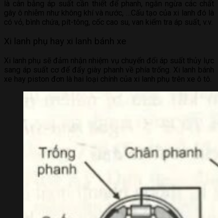
là cân bằng áp suất cần thiết để phanh, ngăn ngừa các chất
gây ô nhiễm như không khí và nước, …Cấu tạo của xi lanh đó là
có vỏ, bình chứa, pít-tông, cốc cao su, van kiểm tra áp suất, v.v.
Xi lanh phụ hay xi lanh bánh xe
Xi lanh phụ sẽ đảm nhận nhiệm vụ chuyển đổi áp suất thủy lực
sang áp suất cơ để đẩy giày phanh về phía trống. Xi lanh bánh
xe hay piston đơn là hai loại chính của xi lanh phụ trên xe ô tô.