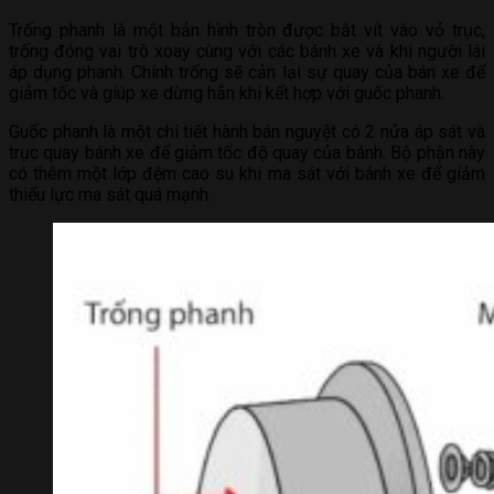
Trống phanh là một bản hình tròn được bắt vít vào vỏ trục,
trống đóng vai trò xoay cùng với các bánh xe và khi người lái
áp dụng phanh. Chính trống sẽ cản lại sự quay của bán xe để
giảm tốc và giúp xe dừng hẳn khi kết hợp với guốc phanh.
Guốc phanh là một chi tiết hành bán nguyệt có 2 nửa áp sát và
trục quay bánh xe để giảm tốc độ quay của bánh. Bộ phận này
có thêm một lớp đệm cao su khi ma sát với bánh xe để giảm
thiểu lực ma sát quá mạnh.