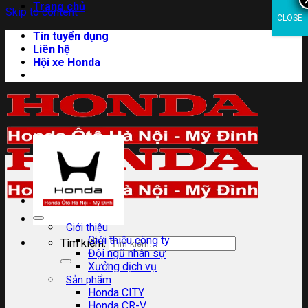
Trang chủ
Skip to content
CLOSE
Tin tuyển dụng
Liên hệ
Hội xe Honda
Giới thiệu
Giới thiệu công ty
Tìm kiếm:
Đội ngũ nhân sự
Xưởng dịch vụ
Sản phẩm
Honda CITY
Honda CR-V