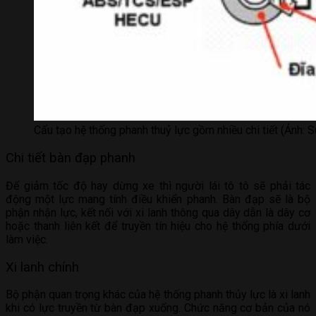
Cấu tạo hệ thống phanh thuỷ lực gồm nhiều chi tiết (Ảnh: S
Chi tiết bàn đạp phanh
Để giảm tốc độ hay dừng xe thì người lái tô tô sẽ phải tác
động một lực mang tính điều khiển phanh. Bàn đạp sẽ là bộ
phận nhận lực, kết nối với xi lanh thông qua dây dẫn là dây cơ
hoặc thanh liên kết để truyền tín hiệu cho hệ thống phía dưới
làm việc.
Xi lanh chính
Bộ phận quan trọng khác của hệ thống phanh thủy lực là xi lanh
khi có lực truyền từ bàn đạp xuống. Chức năng cơ bản của nó