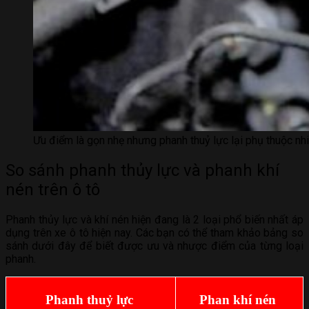
Ưu điểm là gọn nhẹ nhưng phanh thuỷ lực lại phụ thuộc nhi
So sánh phanh thủy lực và phanh khí
nén trên ô tô
Phanh thủy lực và khí nén hiện đang là 2 loại phổ biến nhất áp
dụng trên xe ô tô hiện nay. Các bạn có thể tham khảo bảng so
sánh dưới đây để biết được ưu và nhược điểm của từng loại
phanh.
Phanh thuỷ lực
Phan khí nén