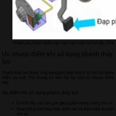
Phanh phụ thuộc nhiều vào việc việc bơm và hút dầu (Ảnh:
Ưu nhược điểm khi sử dụng phanh thủy
lực
Phanh thuỷ lực được ứng dụng phổ biến trên ô tô nhờ rất nhiều
điểm ưu việt. Thế nhưng nó vẫn tồn tại một số nhược điểm
nhỏ.
Ưu điểm khi sử dụng phanh thủy lực
Có kết cấu, cấu tạo gọn gàng giảm trọng lượng cho xe
Hoạt động linh hoạt, hiệu suất cao và đảm bảo an toàn
cho xe