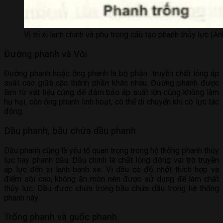
Vị trí xi lanh chính và phụ trong cấu tạo phanh thủy lực (Ả
Đường phanh và Vòi
Đường phanh hoặc ống phanh là bộ phận truyền chất lỏng áp
suất cao giữa các thành phần khác nhau. Đường phanh được
làm từ vật liệu cứng để đảm bảo áp suất lớn cũng không làm
hư hại, còn ống phanh linh hoạt, có thể di chuyển khi có lực tác
động.
Dầu phanh, bầu chứa dầu phanh
Dầu phanh cũng là yếu tố quan trọng trong hệ thống phanh thủy
lực hay phanh dầu. Dầu chính là chất lỏng đóng vai trò truyền
áp lực đến xi lanh bánh xe. Vì dầu có độ nhớt thích hợp và
điểm sôi cao, không ăn mòn nên được sử dụng để làm chất
thủy lực. Dầu được chứa trong bầu chứa dầu trong hệ thống
phanh này.
Trống phanh và guốc phanh