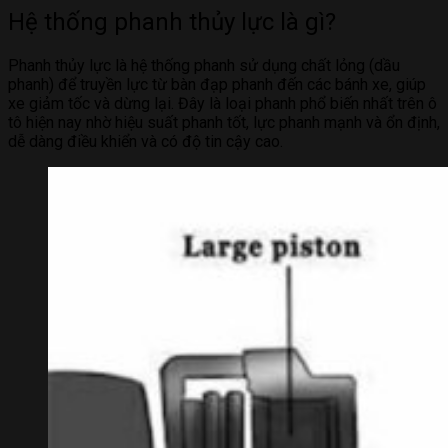
Hệ thống phanh thủy lực là gì?
Phanh thủy lực là hệ thống phanh sử dụng chất lỏng (dầu
phanh) để truyền lực từ bàn đạp phanh đến các bánh xe, giúp
xe giảm tốc và dừng lại. Đây là loại phanh phổ biến nhất trên ô
tô hiện nay nhờ hiệu suất phanh tốt, lực phanh mạnh và ổn định,
dễ dàng điều khiển và có độ tin cậy cao.