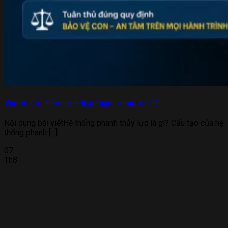
Tìm hiểu chi tiết về quy định ghế ngồi trẻ em trên ôtô
Nội dung bài viếtHệ thống phanh thủy lực là gì? Cấu tạo của hệ
thống phanh [...]
07
Th8