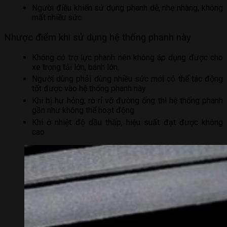
Người điều khiển sử dụng phanh dễ, nhẹ nhàng, không
mất nhiều sức
Nhược điểm khi sử dụng hệ thống phanh này
Không có trợ lực phanh nên không áp dụng được cho
xe trọng tải lớn, bánh lớn.
Người dùng phải dùng nhiều sức mới có thể tác động
tốt được vào hệ thống phanh này
Khi bị hư hỏng, rò rỉ vỡ đường ống thì hệ thống phanh
gần như không thể hoạt động
Khi ở nhiệt độ dầu thấp, hiệu suất đạt được không
cao