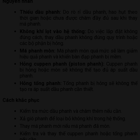
Nguyên nhân
Thiếu dầu phanh:
Do rò rỉ dầu phanh, hao hụt theo
thời gian hoặc chưa được châm đầy đủ sau khi thay
má phanh.
Không khí lọt vào hệ thống:
Do việc lắp đặt không
đúng cách, thay dầu phanh không đúng quy trình hoặc
các bộ phận bị hỏng.
Má phanh mòn:
Má phanh mòn quá mức sẽ làm giảm
hiệu quả phanh và khiến bàn đạp phanh bị mềm.
Hỏng cuppen phanh (piston phanh):
Cuppen phanh
bị hỏng hoặc mòn sẽ không thể tạo đủ áp suất dầu
phanh.
Hỏng tổng phanh:
Tổng phanh bị hỏng sẽ không thể
tạo ra áp suất dầu phanh cần thiết.
Cách khắc phục
Kiểm tra mức dầu phanh và châm thêm nếu cần.
Xả gió phanh để loại bỏ không khí trong hệ thống.
Thay má phanh mới nếu má phanh đã mòn.
Kiểm tra và thay thế cuppen phanh hoặc tổng phanh
nếu cần.