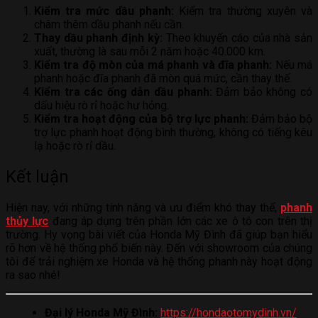
Kiểm tra mức dầu phanh:
Kiểm tra thường xuyên và
châm thêm dầu phanh nếu cần.
Thay dầu phanh định kỳ:
Theo khuyến cáo của nhà sản
xuất, thường là sau mỗi 2 năm hoặc 40.000 km.
Kiểm tra độ mòn của má phanh và đĩa phanh:
Nếu má
phanh hoặc đĩa phanh đã mòn quá mức, cần thay thế.
Kiểm tra các ống dẫn dầu phanh:
Đảm bảo không có
dấu hiệu rò rỉ hoặc hư hỏng.
Kiểm tra hoạt động của bộ trợ lực phanh:
Đảm bảo bộ
trợ lực phanh hoạt động bình thường, không có tiếng kêu
lạ hoặc rò rỉ dầu.
Kết luận
Hiện nay, với những tính năng và ưu điểm khó thay thế,
phanh
thủy lực
đang áp dụng trên phần lớn các xe ô tô con trên thị
trường. Hy vọng bài viết của Honda Mỹ Đình đã giúp bạn hiểu
rõ hơn về hệ thống phổ biến này. Đến với showroom của chúng
tôi để trải nghiệm xe Honda và hệ thống phanh này hoạt động
ra sao nhé!
Đại lý Honda Mỹ Đình:
https://hondaotomydinh.vn/