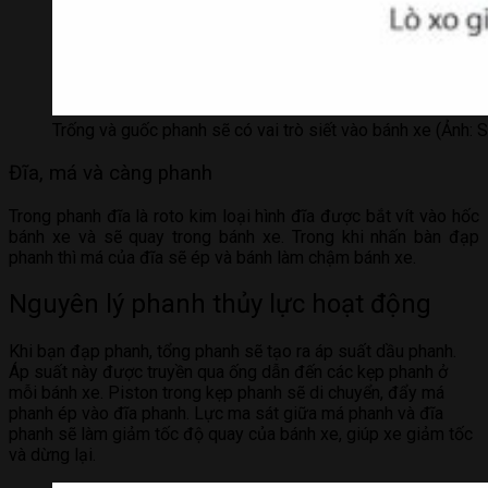
Trống và guốc phanh sẽ có vai trò siết vào bánh xe (Ảnh: 
Đĩa, má và càng phanh
Trong phanh đĩa là roto kim loại hình đĩa được bắt vít vào hốc
bánh xe và sẽ quay trong bánh xe. Trong khi nhấn bàn đạp
phanh thì má của đĩa sẽ ép và bánh làm chậm bánh xe.
Nguyên lý phanh thủy lực hoạt động
Khi bạn đạp phanh, tổng phanh sẽ tạo ra áp suất dầu phanh.
Áp suất này được truyền qua ống dẫn đến các kẹp phanh ở
mỗi bánh xe. Piston trong kẹp phanh sẽ di chuyển, đẩy má
phanh ép vào đĩa phanh. Lực ma sát giữa má phanh và đĩa
phanh sẽ làm giảm tốc độ quay của bánh xe, giúp xe giảm tốc
và dừng lại.