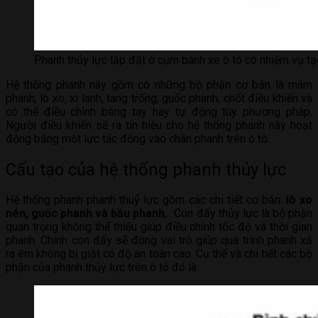
Phanh thủy lực lắp đặt ở cụm bánh xe ô tô có nhiệm vụ tạo
Hệ thống phanh này gồm có những bộ phận cơ bản là mâm
phanh, lò xo, xi lanh, tang trống, guốc phanh, chốt điều khiển và
có thể điều chỉnh bằng tay hay tự động tùy phương pháp.
Người điều khiển sẽ ra tín hiệu cho hệ thống phanh này hoạt
động bằng một lực tác động vào chân phanh trên ô tô.
Cấu tạo của hệ thống phanh thủy lực
Hệ thống phanh phanh thuỷ lực gồm các chi tiết cơ bản:
lò xo
nén, guốc phanh và bầu phanh
,…Con đẩy thủy lực là bộ phận
quan trọng không thể thiếu giúp điều chỉnh tốc độ và thời gian
phanh. Chính con đẩy sẽ đóng vai trò giúp quá trình phanh xả
ra êm không bị giật có độ an toàn cao. Cụ thể và chi tiết các bộ
phận của phanh thủy lực trên ô tô đó là: