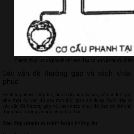
Phanh thuỷ lực và phanh khí nén đều có ưu và nhược điểm 
Các vấn đề thường gặp và cách khắc
phục
Hệ thống phanh thủy lực, dù có độ tin cậy cao, vẫn có thể gặp
phải một số vấn đề sau một thời gian sử dụng. Dưới đây là
các vấn đề thường gặp và cách khắc phục để bạn có thể chủ
động bảo dưỡng và sửa chữa kịp thời:
Bàn đạp phanh bị mềm hoặc không ăn