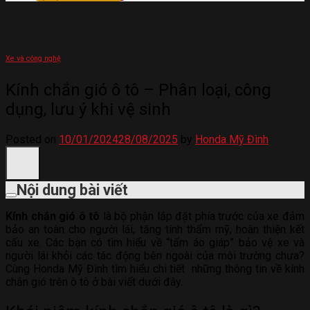
Xe và công nghệ
Kính chắn gió ô tô – Phân loại, công
dụng, lưu ý khi vệ sinh
Posted on
10/01/2024
28/08/2025
by
Honda Mỹ Đình
Nội dung bài viết
Kính chắn gió ô tô
là bộ phận lắp đặt phía trước của xe đảm
bảo an toàn cho người lái, tăng tính thẩm mỹ, hoàn thiện kết
cấu xe. Các bạn có tìm hiểu về “tấm áo giáp” bảo vệ xe và
người lái khỏi các tác động bên ngoài của môi trường chưa?
Cùng Honda Mỹ Đình tìm hiểu chi tiết những thông tin về kính
chắn gió trên ô tô ở bài viết dưới đây.