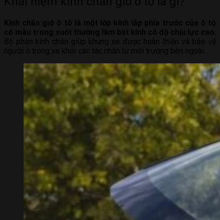
Khái niệm kính chắn gió ô tô là gì?
Kính chắn gió ô tô là một lớp kính lắp phía trước của ô tô
có màu trong suốt thường làm bắt kính có độ chịu lực cao
.
Bộ phận kính chắn giúp khung xe được hoàn thiện và bảo vệ
người ở trong xe khỏi các tác nhân từ môi trường bên ngoài.