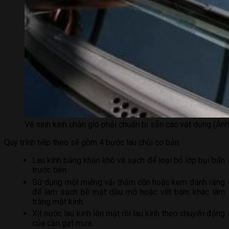
Vệ sinh kính chắn gió phải chuẩn bị sẵn các vật dụng (Ảnh
Quy trình tiếp theo sẽ gồm 4 bước lau chùi cơ bản:
Lau kính bằng khăn khô và sạch để loại bỏ lớp bụi bẩn
trước tiên.
Sử dụng một miếng vải thấm cồn hoặc kem đánh răng
để làm sạch bề mặt dầu mỡ hoặc vết bám khác làm
trắng mặt kính.
Xịt nước lau kính lên mặt rồi lau kính theo chuyển động
của cần gạt mưa.