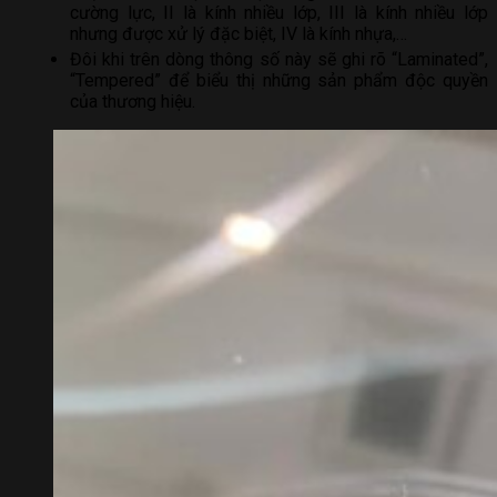
cường lực, II là kính nhiều lớp, III là kính nhiều lớp
nhưng được xử lý đặc biệt, IV là kính nhựa,…
Đôi khi trên dòng thông số này sẽ ghi rõ “Laminated”,
“Tempered” để biểu thị những sản phẩm độc quyền
của thương hiệu.