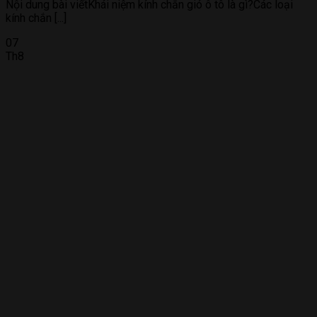
Nội dung bài viếtKhái niệm kính chắn gió ô tô là gì?Các loại
kính chắn [...]
07
Th8