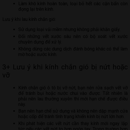
Làm khô kính hoàn toàn, loại bỏ hết các cặn bẩn còn
đọng lại trên kính.
Lưu ý khi lau kính chắn gió:
Sử dụng loại vải mềm nhưng không phải khăn giấy.
Đối những vết xước sâu nên có bộ xoát vết xước
chuyên dụng để xử lý.
Không dùng các dung dịch đánh bóng khác có thể làm
mờ hoặc xước kính.
3+ Lưu ý khi kính chắn gió bị nứt hoặc
vỡ
Kính chắn gió ô tô bị vỡ nứt, bạn nên rửa sạch vết vỡ
để tránh bụi hoặc nước chui vào được. Tất nhiên là
phải nên lau thường xuyên thì mới hạn chế được điều
này.
Bạn nên hạn chế sử dụng và không nên dập mạnh cửa
hoặc cốp để tránh tình trạng khiến kính bị nứt lớn hơn.
Khi phát hiện các vết nứt cần thay kính mới ngay lập
tức nếu các vết nứt to hơn ngón tay. Trong trường hợp