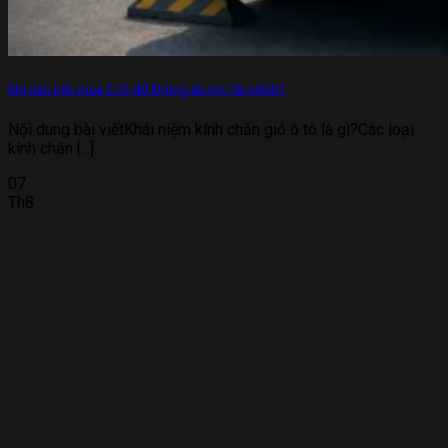
Khi nào nên mua ô tô để không áp lực tài chính?
Nội dung bài viếtKhái niệm kính chắn gió ô tô là gì?Các loại
kính chắn [...]
07
Th8