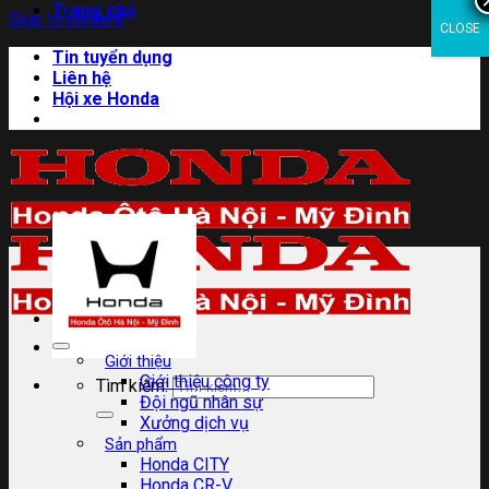
Trang chủ
Skip to content
CLOSE
Tin tuyển dụng
Liên hệ
Hội xe Honda
Giới thiệu
Giới thiệu công ty
Tìm kiếm:
Đội ngũ nhân sự
Xưởng dịch vụ
Sản phẩm
Honda CITY
Honda CR-V