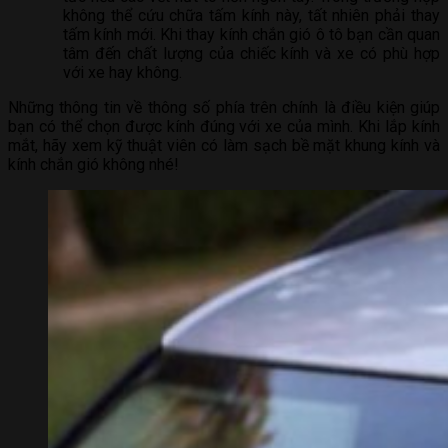
không thể cứu chữa tấm kính này, tất nhiên phải thay
tấm kính mới. Khi thay kính chắn gió ô tô bạn cần quan
tâm đến chất lượng của chiếc kính và xe có phù hợp
với xe hay không.
Những thông tin về thông số phía trên chính là điều kiện giúp
bạn có thể chọn được kính đúng với xe của mình. Khi lắp kính
mắt, hãy xem kỹ thuật viên có làm sạch bề mặt khung kính và
kính chắn gió không nhé!