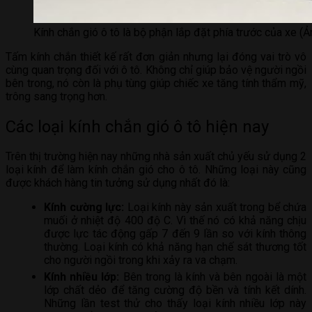
Kính chắn gió ô tô là bộ phận lắp đặt phía trước của xe (Ả
Tấm kính chắn thiết kế rất đơn giản nhưng lại đóng vai trò vô
cùng quan trọng đối với ô tô. Không chỉ giúp bảo vệ người ngồi
bên trong, nó còn là phụ tùng giúp chiếc xe tăng tính thẩm mỹ,
trông sang trọng hơn.
Các loại kính chắn gió ô tô hiện nay
Trên thị trường hiện nay những nhà sản xuất chủ yếu sử dụng 2
loại kính để làm kính chắn gió cho ô tô. Những loại này cũng
được khách hàng tin tưởng sử dụng nhất đó là:
Kính cường lực:
Loại kính này sản xuất trong bể chứa
muối ở nhiệt độ 400 độ C. Vì thế nó có khả năng chịu
được lực tác động gấp 7 đến 9 lần so với kính thông
thường. Loại kính có khả năng hạn chế sát thương tốt
cho người ngồi trong khi xảy ra va chạm.
Kính nhiều lớp:
Bên trong là kính và bên ngoài là một
lớp chất dẻo để tăng cường độ bền và tính kết dính.
Những lần test thử cho thấy loại kính nhiều lớp này