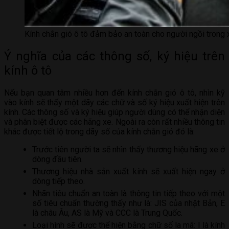
Kính chắn gió ô tô đảm bảo an toàn cho người ngồi trong 
Ý nghĩa của các thông số, ký hiệu trên
kính ô tô
Nếu bạn quan tâm nhiều hơn đến kính chắn gió ô tô, nhìn kỹ
vào kính sẽ thấy một dãy các chữ và số ký hiệu xuất hiện trên
kính. Các thông số và ký hiệu giúp người dùng có thể nhận diện
và phân biệt được các hãng xe. Ngoài ra còn rất nhiều thông tin
khác được tiết lộ trong dãy số của kính chắn gió đó là:
Trước tiên người ta sẽ nhìn thấy thương hiệu hãng xe ở
dòng đầu tiên.
Thương hiệu nhà sản xuất kính sẽ xuất hiện ngay ở
dòng tiếp theo.
Nhãn tiêu chuẩn an toàn là thông tin tiếp theo với một
số tiêu chuẩn thường thấy như là: JIS của nhật Bản, E
là châu Âu, AS là Mỹ và CCC là Trung Quốc.
Loại hình sẽ được thể hiện bằng chữ số la mã: I là kính