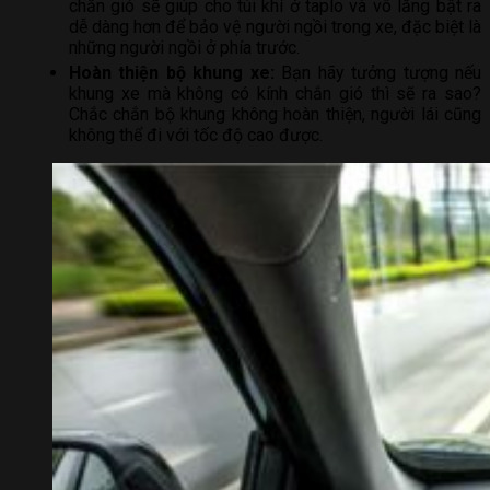
chắn gió sẽ giúp cho túi khí ở taplo và vô lăng bật ra
dễ dàng hơn để bảo vệ người ngồi trong xe, đặc biệt là
những người ngồi ở phía trước.
Hoàn thiện bộ khung xe:
Bạn hãy tưởng tượng nếu
khung xe mà không có kính chắn gió thì sẽ ra sao?
Chắc chắn bộ khung không hoàn thiện, người lái cũng
không thể đi với tốc độ cao được.