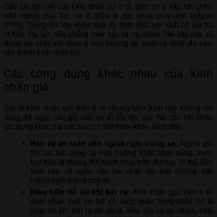
Cấu tạo chi tiết của kính chắn gió ô tô gồm có 2 lớp: lớn chính
bên ngoài chịu lực và ở giữa là lớp nhựa polyvinyl butyral
(PVB). Trong đó lớp nhựa dẻo sẽ dính chặt với kính có vai trò
là hấp thụ lực nếu chẳng may xảy ra va chạm. Hai lớp này sẽ
được ép chặt với nhau ở môi trường áp suất và nhiệt độ cao,
tạo thành kính chắn gió.
Các công dụng khác nhau của kính
chắn gió
Gọi là kính chắn gió trên ô tô nhưng tấm kính này không chỉ
dùng để ngăn cản gió nếu xe đi tốc độ cao. Nó còn rất nhiều
tác dụng khác mà các bạn có thể tham khảo dưới đây:
Bảo vệ an toàn cho người ngồi trong xe:
Ngoài gió
thì các tác động từ môi trường khác nhau nắng, mưa,
bụi bẩn là không thể tránh khỏi trên đường. Vì thế tấm
kính này sẽ ngắn các tác nhân đó ảnh hưởng đến
người ngồi bên trong xe.
Điều kiện để túi khí bật ra:
Kính chắn gió trên ô tô
đảm nhận một vai trò vô cùng quan trọng khác đó là
giúp túi khí bật ra dễ dàng. Nếu xảy ra va chạm, kính