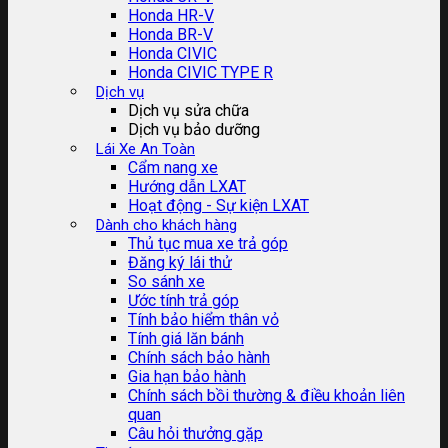
Honda HR-V
Honda BR-V
Honda CIVIC
Honda CIVIC TYPE R
Dịch vụ
Dịch vụ sửa chữa
Dịch vụ bảo dưỡng
Lái Xe An Toàn
Cẩm nang xe
Hướng dẫn LXAT
Hoạt động - Sự kiện LXAT
Dành cho khách hàng
Thủ tục mua xe trả góp
Đăng ký lái thử
So sánh xe
Ước tính trả góp
Tính bảo hiểm thân vỏ
Tính giá lăn bánh
Chính sách bảo hành
Gia hạn bảo hành
Chính sách bồi thường & điều khoản liên
quan
Câu hỏi thưởng gặp