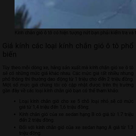
Kính chắn gió ô tô có hiện tượng nứt bạn phải kiểm tra và 
Giá kính các loại kính chắn gió ô tô phổ
biến
Tùy theo mỗi dòng xe, hãng sản xuất mà kính chắn gió xe ô tô
sẽ có những mức giá khác nhau. Các mức giá rất nhiều nhưng
phổ thông thì thường dao động từ 1 triệu cho đến 2 triệu đồng.
Một số mức giá chúng tôi có cập nhật được trên thị trường
gần đây về các loại kính chắn gió bạn có thể tham khảo:
Loại kính chắn gió cho xe 5 chỗ loại nhỏ sẽ có mức
giá từ 1,4 triệu đến 1,6 triệu đồng.
Kính chắn gió của xe sedan hạng B có giá từ 1.7 triệu
đến 2 triệu đồng.
Đối với kính chắn gió của xe sedan hạng A giá từ 1.3
triệu đồng.