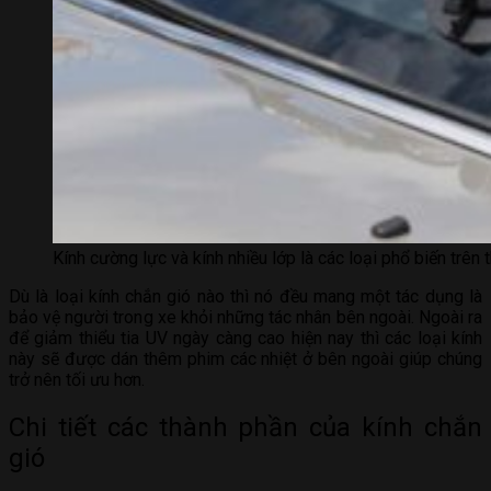
Kính cường lực và kính nhiều lớp là các loại phổ biến trên 
Dù là loại kính chắn gió nào thì nó đều mang một tác dụng là
bảo vệ người trong xe khỏi những tác nhân bên ngoài. Ngoài ra
để giảm thiểu tia UV ngày càng cao hiện nay thì các loại kính
này sẽ được dán thêm phim các nhiệt ở bên ngoài giúp chúng
trở nên tối ưu hơn.
Chi tiết các thành phần của kính chắn
gió