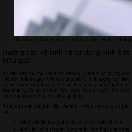
Các thông số xuất hiện trên mặt kính cho biết nhiều thông 
Hướng dẫn vệ sinh và sử dụng kính ô tô
hiệu quả
Vệ sinh kính thường xuyên và cách sử dụng đúng hướng dẫn
nhà sản xuất sẽ giúp kính sử dụng bền bỉ, chất lượng hơn. Nếu
vệ sinh đúng cách, kính cũng sáng, không bị ố, mốc, hấp hơi để
tầm nhìn người lái tốt hơn. Các bước vệ sinh dưới đây chắc
chắn chủ xe nào cũng cần phải tìm hiểu:
Bước đầu tiên các bạn hãy chuẩn bị những vật dụng cơ bản
như:
Khăn lau kính nhưng phải là loại có sợi vải nhỏ, mịn
Nước lau kính chuyên dụng hoặc hỗn hợp pha bằng