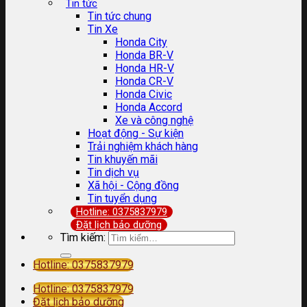
Tin tức
Tin tức chung
Tin Xe
Honda City
Honda BR-V
Honda HR-V
Honda CR-V
Honda Civic
Honda Accord
Xe và công nghệ
Hoạt động - Sự kiện
Trải nghiệm khách hàng
Tin khuyến mãi
Tin dịch vụ
Xã hội - Cộng đồng
Tin tuyển dụng
Hotline: 0375837979
Đặt lịch bảo dưỡng
Tìm kiếm:
Hotline: 0375837979
Hotline: 0375837979
Đặt lịch bảo dưỡng