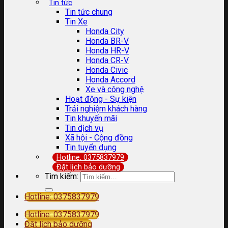
Tin tức
Tin tức chung
Tin Xe
Honda City
Honda BR-V
Honda HR-V
Honda CR-V
Honda Civic
Honda Accord
Xe và công nghệ
Hoạt động - Sự kiện
Trải nghiệm khách hàng
Tin khuyến mãi
Tin dịch vụ
Xã hội - Cộng đồng
Tin tuyển dụng
Hotline: 0375837979
Đặt lịch bảo dưỡng
Tìm kiếm:
Hotline: 0375837979
Hotline: 0375837979
Đặt lịch bảo dưỡng