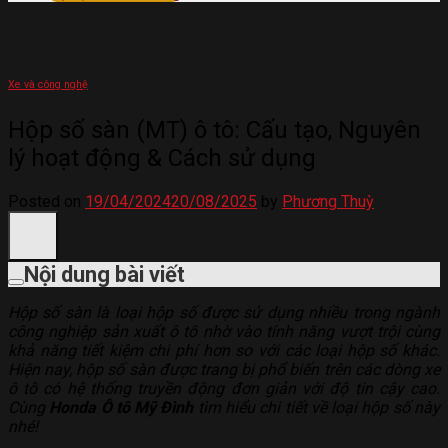
Xe và công nghệ
Hộp số sàn (MT) ô tô: Cấu tạo, Nguyên
lý hoạt động & Cách sử dụng
Posted on
19/04/2024
20/08/2025
by
Phương Thuỳ
Nội dung bài viết
Hộp số sàn là loại hộp số được sử dụng nhiều trong ngành
công nghiệp sản xuất ô tô nhờ vào tính năng vượt trội cùng
khả năng tiết kiệm chi phí hơn so với các loại hộp số khác.
Hiện nay, hộp số sàn được trang bị phổ biến trên các dòng xe
ô tô có hệ thống truyền động đơn giản với độ tin cậy cao.
Cùng
Honda Ô tô Mỹ Đình
tìm hiểu chi tiết về loại hộp số này
nhé!