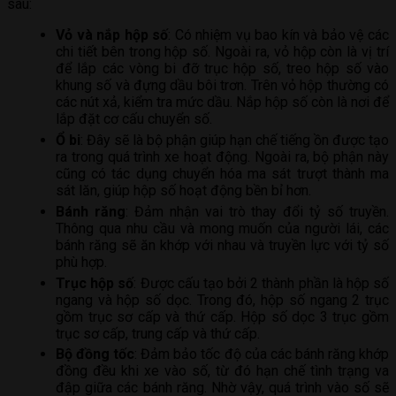
sau:
Vỏ và nắp hộp số
: Có nhiệm vụ bao kín và bảo vệ các
chi tiết bên trong hộp số. Ngoài ra, vỏ hộp còn là vị trí
để lắp các vòng bi đỡ trục hộp số, treo hộp số vào
khung số và đựng dầu bôi trơn. Trên vỏ hộp thường có
các nút xả, kiểm tra mức dầu. Nắp hộp số còn là nơi để
lắp đặt cơ cấu chuyển số.
Ổ bi
: Đây sẽ là bộ phận giúp hạn chế tiếng ồn được tạo
ra trong quá trình xe hoạt động. Ngoài ra, bộ phận này
cũng có tác dụng chuyển hóa ma sát trượt thành ma
sát lăn, giúp hộp số hoạt động bền bỉ hơn.
Bánh răng
: Đảm nhận vai trò thay đổi tỷ số truyền.
Thông qua nhu cầu và mong muốn của người lái, các
bánh răng sẽ ăn khớp với nhau và truyền lực với tỷ số
phù hợp.
Trục hộp số
: Được cấu tạo bởi 2 thành phần là hộp số
ngang và hộp số dọc. Trong đó, hộp số ngang 2 trục
gồm trục sơ cấp và thứ cấp. Hộp số dọc 3 trục gồm
trục sơ cấp, trung cấp và thứ cấp.
Bộ đồng tốc
: Đảm bảo tốc độ của các bánh răng khớp
đồng đều khi xe vào số, từ đó hạn chế tình trạng va
đập giữa các bánh răng. Nhờ vậy, quá trình vào số sẽ