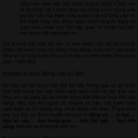
răng màu xanh lam. Mỗi bánh răng bị động ở trục này
sẽ ăn khớp với 1 bánh răng chủ động ở trục trung gian
tạo nên các cặp bánh răng tương ứng với từng cấp số.
Khi bánh răng chủ động quay, bánh răng bị động sẽ
quay theo, khiến trục thứ cấp quay và truyền lực mô-
men xoắn đến các bánh xe.
Tùy trường hợp hộp số sàn có bao nhiêu cấp số sẽ có bấy
nhiêu cặp bánh răng chủ động và bị động, cùng với 1 cặp bánh
răng số lùi (cặp bánh răng số lùi này có thêm bánh răng trung
gian – màu tím).
Nguyên lý hoạt động cấp số tiến
Khi hộp số sàn thực hiện chế độ tiến, thông qua sự ăn khớp
của một trong các cặp bánh răng xanh biển và đỏ, đầu vào
(trục sơ cấp xanh lá) sẽ truyền động đến đầu ra (trục thứ cấp
vàng). Như vậy, khi người lái chuyển số nào, cặp bánh răng
xanh biển và đỏ tương ứng sẽ ăn khớp với nhau. Ở quá trình
này, lực đẩy sẽ được truyền lần lượt từ
động cơ → ly hợp →
trục sơ cấp → trục trung gian → trục thứ cấp → trục dẫn
động
. Nhờ đó xe di chuyển tiến lên.