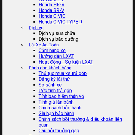
Honda HR-V
Honda BR-V
Honda CIVIC
Honda CIVIC TYPE R
Dịch vụ
Dịch vụ sửa chữa
Dịch vụ bảo dưỡng
Lái Xe An Toàn
Cẩm nang xe
Hướng dẫn LXAT
Hoạt động - Sự kiện LXAT
Dành cho khách hàng
Thủ tục mua xe trả góp
Đăng ký lái thử
So sánh xe
Ước tính trả góp
Tính bảo hiểm thân vỏ
Tính giá lăn bánh
Chính sách bảo hành
Gia hạn bảo hành
Chính sách bồi thường & điều khoản liên
quan
Câu hỏi thưởng gặp