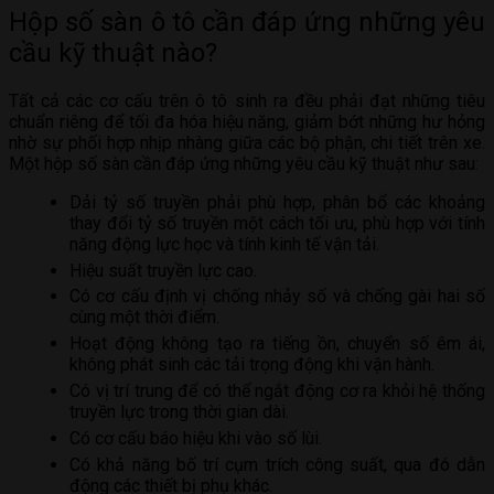
Hộp số sàn ô tô cần đáp ứng những yêu
cầu kỹ thuật nào?
Tất cả các cơ cấu trên ô tô sinh ra đều phải đạt những tiêu
chuẩn riêng để tối đa hóa hiệu năng, giảm bớt những hư hỏng
nhờ sự phối hợp nhịp nhàng giữa các bộ phận, chi tiết trên xe.
Một hộp số sàn cần đáp ứng những yêu cầu kỹ thuật như sau:
Dải tỷ số truyền phải phù hợp, phân bổ các khoảng
thay đổi tỷ số truyền một cách tối ưu, phù hợp với tính
năng động lực học và tính kinh tế vận tải.
Hiệu suất truyền lực cao.
Có cơ cấu định vị chống nhảy số và chống gài hai số
cùng một thời điểm.
Hoạt động không tạo ra tiếng ồn, chuyển số êm ái,
không phát sinh các tải trọng động khi vận hành.
Có vị trí trung để có thể ngắt động cơ ra khỏi hệ thống
truyền lực trong thời gian dài.
Có cơ cấu báo hiệu khi vào số lùi.
Có khả năng bố trí cụm trích công suất, qua đó dẫn
động các thiết bị phụ khác.