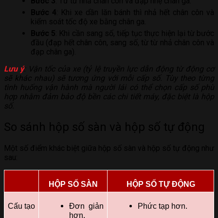
Bước 3
: Từ từ nhả chân côn và đạp nhẹ chân ga.
Bước 4
: Khi xe dần lăn bánh thì nhả hết chân côn và
kiểm soát tốc độ xe bằng chân ga.
Bước 5
: Khi cần sang số, tiếp tục thực hiện lại từ bước
đầu (đạp hết chân côn, sang số, từ từ nhả chân côn và
đạp chân ga).
Lưu ý
: Vận tốc của xe (tỷ lệ truyền lực dẫn động từ động cơ
sẽ khác nhau) sẽ tương ứng với mỗi cấp số. Tùy theo từng
tình huống vận hành mà người lái có thể chọn cấp số phù
hợp nhằm đảm bảo độ bền các chi tiết máy, đặc biệt là hộp
số.
So sánh hộp số sàn và hộp số tự động
Một số điểm khác biệt giữa hộp số sàn và hộp số tự động như
sau:
HỘP SỐ SÀN
HỘP SỐ TỰ ĐỘNG
Cấu tạo
Đơn giản
Phức tạp hơn.
hơn.