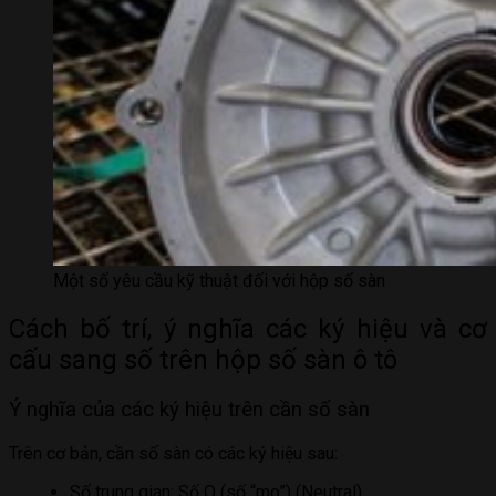
Một số yêu cầu kỹ thuật đối với hộp số sàn
Cách bố trí, ý nghĩa các ký hiệu và cơ
cấu sang số trên hộp số sàn ô tô
Ý nghĩa của các ký hiệu trên cần số sàn
Trên cơ bản, cần số sàn có các ký hiệu sau:
Số trung gian: Số O (số “mo”) (Neutral)