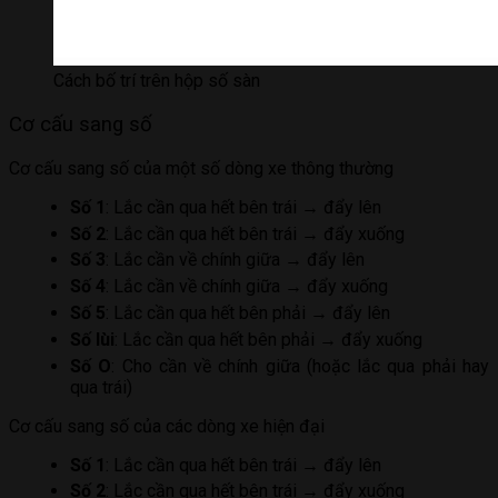
Cách bố trí trên hộp số sàn
Cơ cấu sang số
Cơ cấu sang số của một số dòng xe thông thường
Số 1
: Lắc cần qua hết bên trái → đẩy lên
Số 2
: Lắc cần qua hết bên trái → đẩy xuống
Số 3
: Lắc cần về chính giữa → đẩy lên
Số 4
: Lắc cần về chính giữa → đẩy xuống
Số 5
: Lắc cần qua hết bên phải → đẩy lên
Số lùi
: Lắc cần qua hết bên phải → đẩy xuống
Số O
: Cho cần về chính giữa (hoặc lắc qua phải hay
qua trái)
Cơ cấu sang số của các dòng xe hiện đại
Số 1
: Lắc cần qua hết bên trái → đẩy lên
Số 2
: Lắc cần qua hết bên trái → đẩy xuống