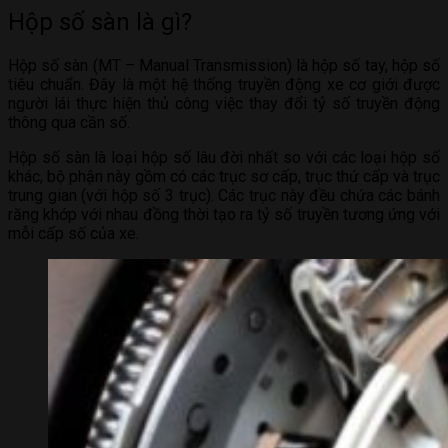
Hộp số sàn là gì?
Hộp số sàn (MT – Manual Transmission) là hộp số tay, hộp số
tiêu chuẩn. Đây là một hệ thống truyền động xe cơ giới được
người lái thực hiện thủ công việc thay đổi tỷ số truyền động
thông qua cần số.
Hộp số sàn là loại hộp số lâu đời nhất so với các loại hộp số
khác, bộ phận này gồm có các trục sơ cấp, trục thứ cấp và trục
trung gian (với hộp số 3 trục). Các trục này đều chứa các bánh
răng khớp với nhau đồng thời tạo ra tỷ số truyền tương ứng với
mỗi cấp số của xe.