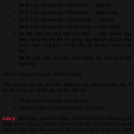
Số 3
: Lắc cần qua gần hết bên trái → đẩy lên
Số 4
: Lắc cần qua gần hết bên trái → đẩy xuống
Số 5
: Lắc cần qua gần hết bên phải → đẩy lên
Số 6
: Lắc cần qua gần hết bên phải → đẩy xuống
Số lùi
: Lắc cần qua hết bên phải → đẩy xuống (tùy
theo dòng xe mà để về số lùi, quý khách sẽ cần kéo
thêm một vòng tròn ở thân cần số lên trên hoặc bóp
lẫy)
Số O
: Cho cần về chính giữa (hoặc lắc qua phải hay
qua trái)
Cơ cấu sang số của các dòng xe sang
Cần số hộp số sàn cho các dòng xe cao cấp hơi phức tạp vì
có tới 7 cấp số, dễ lẫn lộn khi lắc cần số:
Số lùi nằm ở trên bên góc bên trái
Có thêm cấp số 7 nằm bên trên góc phải
Lưu ý
: Mỗi dòng xe khác nhau, sẽ có thể có cơ cấu sang số
khác nhau, nên quý khách cần tìm hiểu kỹ cách bố trí, ý nghĩa
các ký hiệu trên cần sang số và cách sang số ở xe của mình