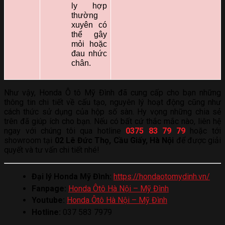
ly hợp
thường
xuyên có
thể gây
mỏi hoặc
đau nhức
chân.
Như vậy, Honda Ô tô Mỹ Đình đã cung cấp cho bạn những
thông tin chi tiết về cấu tạo, nguyên lý hoạt động cũng như
cách thức sử dụng của hộp số sàn. Hy vọng những chia sẻ
trên đã giúp ích cho bạn. Nếu có bất cứ thắc mắc nào, liên hệ
ngay với chúng tôi qua hotline
0375 83 79 79
hoặc tới
showroom tại
02 Lê Đức Thọ, Cầu Giấy, Hà Nội
để được giải
quyết và tư vấn chi tiết nhé!
Đại lý Honda Mỹ Đình:
https://hondaotomydinh.vn/
Fanpage:
Honda Ôtô Hà Nội – Mỹ Đình
Youtube:
Honda Ôtô Hà Nội – Mỹ Đình
Hotline:
037 583 7979