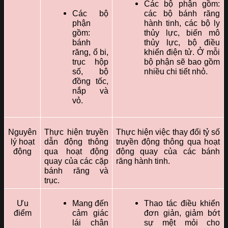
Các bộ phận gồm:
Các bộ
các bộ bánh răng
phận
hành tinh, các bộ ly
gồm:
thủy lực, biến mô
bánh
thủy lực, bộ điều
răng, ổ bi,
khiển điện tử. Ở mỗi
trục hộp
bộ phận sẽ bao gồm
số, bộ
nhiều chi tiết nhỏ.
đồng tốc,
nắp và
vỏ.
Nguyên
Thực hiện truyền
Thực hiện việc thay đổi tỷ số
lý hoạt
dẫn động thông
truyền động thông qua hoạt
động
qua hoạt động
động quay của các bánh
quay của các cặp
răng hành tinh.
bánh răng và
trục.
Ưu
Mang đến
Thao tác điều khiển
điểm
cảm giác
đơn giản, giảm bớt
lái chân
sự mệt mỏi cho