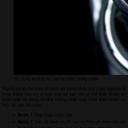
Sử dụng xe hộp số sàn an toàn, đúng cách
Người dùng cần nắm rõ cách sử dụng chân côn cùng nguyên lý
hoạt động của bộ ly hợp hộp số sàn để có thể điều khiển xe
một cách dễ dàng và nhẹ nhàng nhất. Quy trình điều khiển xe
hộp số sàn như sau:
Bước 1
: Đạp chắc chân côn.
Bước 2
: Vào số theo sơ đồ các ký hiệu ghi trên cần số.