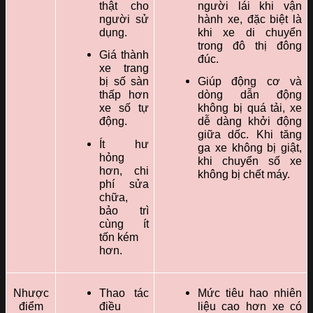
thật cho
người lái khi vận
người sử
hành xe, đặc biệt là
dụng.
khi xe di chuyển
trong đô thị đông
Giá thành
đúc.
xe trang
bị số sàn
Giúp động cơ và
thấp hơn
dòng dẫn động
xe số tự
không bị quá tải, xe
động.
dễ dàng khởi động
giữa dốc. Khi tăng
Ít hư
ga xe không bị giật,
hỏng
khi chuyển số xe
hơn, chi
không bị chết máy.
phí sửa
chữa,
bảo trì
cùng ít
tốn kém
hơn.
Nhược
Thao tác
Mức tiêu hao nhiên
điểm
điều
liệu cao hơn xe có