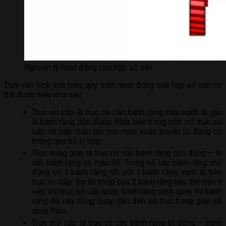
Nguyên lý hoạt động của hộp số sàn
Dựa vào hình ảnh trên, quy trình hoạt động của hộp số sàn có
thể được hiểu như sau:
Trục sơ cấp là trục có các bánh răng màu xanh lá, gọi
là bánh răng dẫn động. Phía bên trong hộp số, trục sơ
cấp sẽ tiếp nhận lực mô-men xoắn truyền từ động cơ
thông qua bộ ly hợp.
Trục trung gian là trục có các bánh răng chủ động – là
các bánh răng có màu đỏ. Trong số các bánh răng chủ
động có 1 bánh răng nối với 1 bánh răng xanh lá trên
trục sơ cấp. Sự ăn khớp của 2 bánh răng này thể hiện ở
việc khi trục sơ cấp quay, bánh răng xanh quay thì bánh
răng đỏ này cũng quay dẫn đến cả trục trung gian sẽ
quay theo.
Trục thứ cấp là trục có các bánh răng bị động – bánh