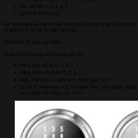
Các số tiến: 1, 2, 3, 4, 5,…
Số lùi: R (Reverse)
Tùy theo hãng xe mà cơ cấu sang số sẽ khác nhau và trên cần
số đều có in sơ đồ cơ cấu sang số.
Cách bố trí các ký hiệu
Về cách bố trí sang số của hộp số MT:
Hàng trên: số lẻ (1, 3, 5…)
Hàng dưới: số chẵn (2, 4, 6…)
Mặc định cần số luôn nằm chính giữa: Số O
Số lùi R (Reverse): Có thể nằm trên, nằm dưới, hoặc
nằm cùng trên hàng của số O.