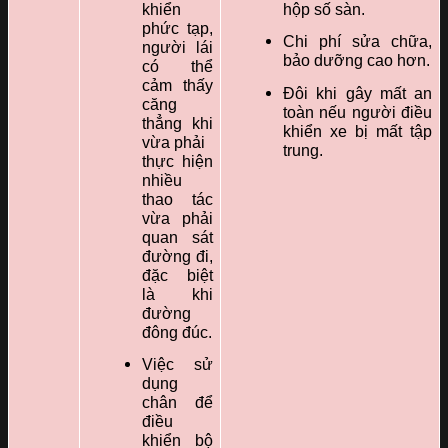
khiển
hộp số sàn.
phức tạp,
Chi phí sửa chữa,
người lái
bảo dưỡng cao hơn.
có thể
cảm thấy
Đôi khi gây mất an
căng
toàn nếu người điều
thẳng khi
khiển xe bị mất tập
vừa phải
trung.
thực hiện
nhiều
thao tác
vừa phải
quan sát
đường đi,
đặc biệt
là khi
đường
đông đúc.
Việc sử
dụng
chân để
điều
khiển bộ