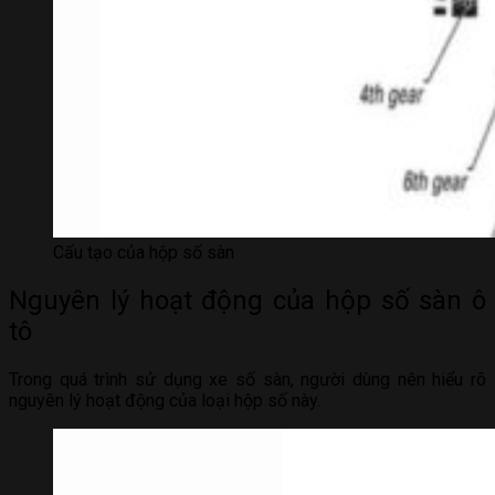
Cấu tạo của hộp số sàn
Nguyên lý hoạt động của hộp số sàn ô
tô
Trong quá trình sử dụng xe số sàn, người dùng nên hiểu rõ
nguyên lý hoạt động của loại hộp số này.