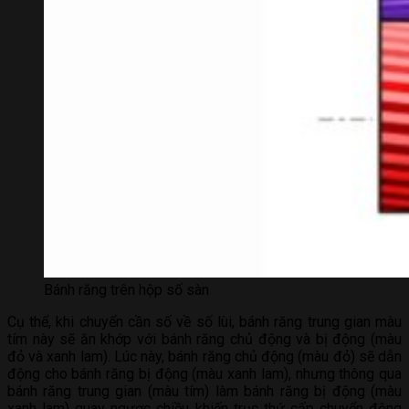
Bánh răng trên hộp số sàn
Cụ thể, khi chuyển cần số về số lùi, bánh răng trung gian màu
tím này sẽ ăn khớp với bánh răng chủ động và bị động (màu
đỏ và xanh lam). Lúc này, bánh răng chủ động (màu đỏ) sẽ dẫn
động cho bánh răng bị động (màu xanh lam), nhưng thông qua
bánh răng trung gian (màu tím) làm bánh răng bị động (màu
xanh lam) quay ngược chiều khiến trục thứ cấp chuyển động