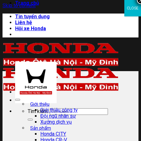
Trang chủ
Skip to content
CLOSE
Tin tuyển dụng
Liên hệ
Hội xe Honda
Giới thiệu
Giới thiệu công ty
Tìm kiếm:
Đội ngũ nhân sự
Xưởng dịch vụ
Sản phẩm
Honda CITY
Honda CR-V