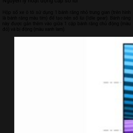
Nguyên lý hoạt động cấp số lùi
Hộp số xe ô tô sử dụng 1 bánh răng nhỏ trung gian (trên hình
là bánh răng màu tím) để tạo nên số lùi (Idle gear). Bánh răng
này được gắn thêm vào giữa 1 cặp bánh răng chủ động (màu
đỏ) và bị động (màu xanh lam).