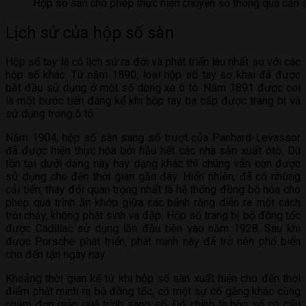
Hộp số sàn cho phép thực hiện chuyển số thông qua cần 
Lịch sử của hộp số sàn
Hộp số tay là có lịch sử ra đời và phát triển lâu nhất so với các
hộp số khác. Từ năm 1890, loại hộp số tay sơ khai đã được
bắt đầu sử dụng ở một số dòng xe ô tô. Năm 1891 được coi
là một bước tiến đáng kể khi hộp tay ba cấp được trang bị và
sử dụng trong ô tô.
Năm 1904, hộp số sàn sang số trượt của Panhard-Levassor
đã được hiện thực hóa bởi hầu hết các nhà sản xuất ôtô. Dù
tồn tại dưới dạng này hay dạng khác thì chúng vẫn còn được
sử dụng cho đến thời gian gần đây. Hiển nhiên, đã có những
cải tiến, thay đổi quan trọng nhất là hệ thống đồng bộ hóa cho
phép quá trình ăn khớp giữa các bánh răng diễn ra một cách
trôi chảy, không phát sinh va đập. Hộp số trang bị bộ đồng tốc
được Cadillac sử dụng lần đầu tiên vào năm 1928. Sau khi
được Porsche phát triển, phát minh này đã trở nên phổ biến
cho đến tận ngày nay.
Khoảng thời gian kể từ khi hộp số sàn xuất hiện cho đến thời
điểm phát minh ra bộ đồng tốc, có một sự cố gắng khác cũng
nhằm đơn giản quá trình sang số. Đó chính là hộp số có cấu