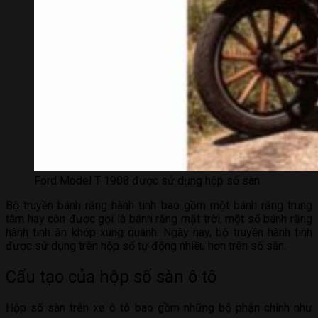
Ford Model T 1908 được sử dụng hộp số sàn
Bộ truyền bánh răng hành tinh bao gồm một bánh răng trung
tâm hay còn được gọi là bánh răng mặt trời, một số bánh răng
hành tinh ăn khớp xung quanh. Ngày nay, bộ truyền hành tinh
được sử dụng trên hộp số tự động nhiều hơn trên số sàn.
Cấu tạo của hộp số sàn ô tô
Hộp số sàn trên xe ô tô bao gồm những bộ phận chính như