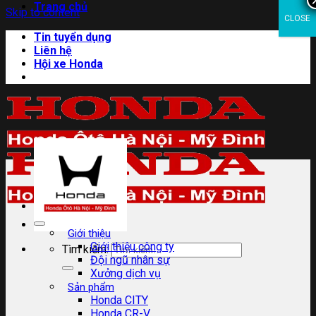
Trang chủ
Skip to content
CLOSE
Tin tuyển dụng
Liên hệ
Hội xe Honda
Giới thiệu
Giới thiệu công ty
Tìm kiếm:
Đội ngũ nhân sự
Xưởng dịch vụ
Sản phẩm
Honda CITY
Honda CR-V