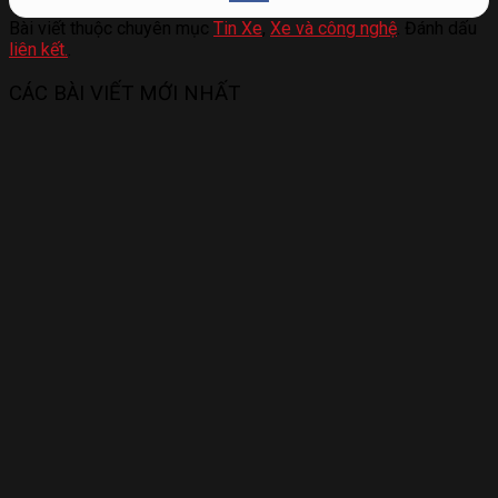
Bài viết thuộc chuyên mục
Tin Xe
,
Xe và công nghệ
. Đánh dấu
liên kết.
.
CÁC BÀI VIẾT MỚI NHẤT