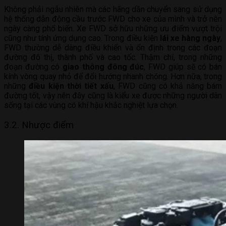
Không phải ngẫu nhiên mà các hãng dần chuyển sang sử dụng
hệ thống dẫn động cầu trước FWD cho xe của mình và trở nên
ngày càng phổ biến. Xe FWD sở hữu những ưu điểm vượt trội
cũng như tính ứng dụng cao. Trong điều kiện
lái xe hàng ngày
,
FWD thường dễ dàng điều khiển và ổn định trong các đoạn
đường đô thị, thành phố và cao tốc. Thậm chí, trong những
đoạn đường có
giao thông đông đúc
, FWD giúp sẽ có bán
kính vòng quay nhỏ để đổi hướng nhanh chóng. Hơn nữa, trong
những
điều kiện thời tiết xấu
, FWD cũng có khả năng bám
đường tốt, vậy nên đây cũng là kiểu xe được những người dân
sống tại các vùng có khí hậu khắc nghiệt lựa chọn.
3.2. Nhược điểm