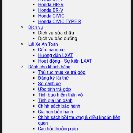
Honda HR-V
Honda BR-V
Honda CIVIC
Honda CIVIC TYPE R
Dịch vụ
Dịch vụ sửa chữa
Dịch vụ bảo dưỡng
Lái Xe An Toàn
Cẩm nang xe
Hướng dẫn LXAT
Hoạt động - Sự kiện LXAT
Dành cho khách hàng
Thủ tục mua xe trả góp
Đăng ký lái thử
So sánh xe
Ước tính trả góp
Tính bảo hiểm thân vỏ
Tính giá lăn bánh
Chính sách bảo hành
Gia hạn bảo hành
Chính sách bồi thường & điều khoản liên
quan
Câu hỏi thưởng gặp