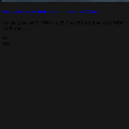
Honda triển khai bảo hành ô tô chính hãng lên tới 10 năm
Nội dung bài viết1. FWD là gì?2. Cơ chế hoạt động của FWD3.
Ưu nhược [...]
04
Th8