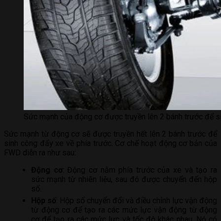
Sức mạnh của động cơ được truyền lên 2 bánh trước để si
Sức mạnh từ động cơ sẽ được truyền hết lên 2 bánh trước để
sinh công đẩy xe về phía trước. Cơ chế hoạt động cơ bản của
FWD diễn ra như sau:
Động cơ
: Động cơ nằm phía trước của xe và tạo ra
sức mạnh từ nhiên liệu, sau đó được chuyển đến hộp
số.
Hộp số
: Hộp số chuyển đổi và điều chỉnh lực vận động
từ động cơ để tạo ra các mức lực vận động từ động
cơ để tạo ra các mức lực và tốc độ khác nhau. Nó có