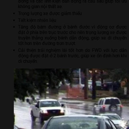
động và các linh kiện dẫn động ra cầu sau giúp tối ưu
không gian nội thất xe.
Trọng lượng xe được giảm thiểu
Tiết kiệm nhiên liệu
Tăng độ bám đường ở bánh đước vì động cơ được
đặt ở phía trên trục trước cho nên trọng lượng xe được
truyền thẳng xuống bánh dẫn động, giúp xe di chuyển
tốt hơn trên đường trơn trượt.
Cải thiện trải nghiệm lái tốt hơn do FWD với lực dẫn
động được đặt ở 2 bánh trước, giúp xe ổn định hơn khi
di chuyển.