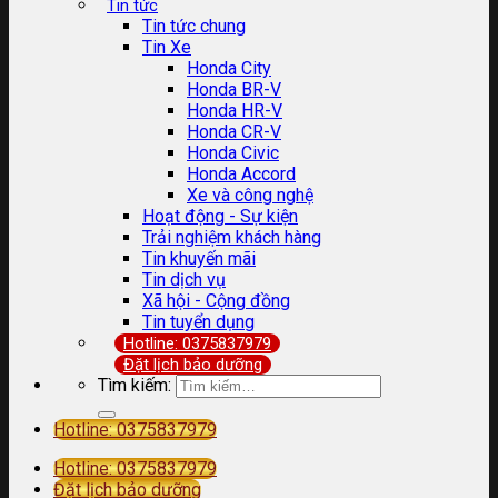
Tin tức
Tin tức chung
Tin Xe
Honda City
Honda BR-V
Honda HR-V
Honda CR-V
Honda Civic
Honda Accord
Xe và công nghệ
Hoạt động - Sự kiện
Trải nghiệm khách hàng
Tin khuyến mãi
Tin dịch vụ
Xã hội - Cộng đồng
Tin tuyển dụng
Hotline: 0375837979
Đặt lịch bảo dưỡng
Tìm kiếm:
Hotline: 0375837979
Hotline: 0375837979
Đặt lịch bảo dưỡng