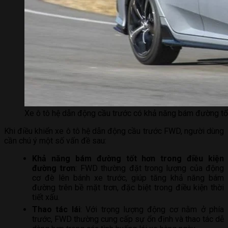
Xe ô tô hệ dẫn động cầu trước có khả năng bám đường tốt 
Khi điều khiển xe ô tô hệ dẫn động cầu trước FWD, người dùng
cần chú ý một số vấn đề sau:
Khả năng bám đường tốt hơn trong điều kiện
đường trơn
: FWD thường đặt trong lượng của động
cơ đè lên bánh xe trước, giúp tăng khả năng bám
đường trên bề mặt trơn, đặc biệt trong điều kiện thời
tiết xấu.
Thao tác lái
: Với trọng lượng động cơ nằm ở phía
trước, FWD thường cung cấp sự ổn định và thao tác dễ