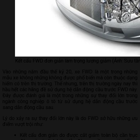
Kết cấu FWD đơn giản làm trọng lượng giảm (Ảnh: Sưu tầm
Vào những năm đầu thế kỷ 20, xe FWD là một trong những
mẫu xe không những không được phổ biến mà còn thuộc dạng
hiếm có trên thị trường. Thế nhưng, trên thị trường ngày nay thì
hầu hết các hãng đề sử dụng hệ dẫn động cầu trước FWD này.
Đây được đánh giá là một trong những sự thay đổi lớn trong
ngành công nghiệp ô tô từ sử dụng hệ dẫn động cầu trước
sang dẫn động cầu sau.
Lý do xảy ra sự thay đổi lớn này là do FWD sở hữu những ưu
điểm vượt trội như:
Kết cấu đơn giản do được cắt giảm toàn bộ cần trục