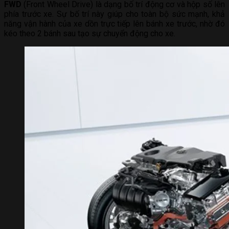
FWD
(Front Wheel Drive) là dạng bố trí động cơ và hộp số lên
phía trước xe. Sự bố trí này giúp cho toàn bộ sức mạnh, khả
năng vận hành của xe dồn trực tiếp lên bánh xe trước, nhờ đó
kéo theo 2 bánh sau tạo sự chuyển động cho xe.