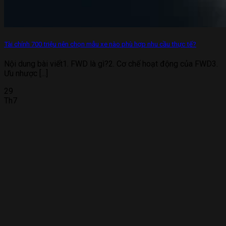
Tài chính 700 triệu nên chọn mẫu xe nào phù hợp nhu cầu thực tế?
Nội dung bài viết1. FWD là gì?2. Cơ chế hoạt động của FWD3.
Ưu nhược [...]
29
Th7