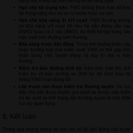
dàng hơn trong các tình huống lái xe hàng ngày.
Hạn chế tải trọng kéo
: FWD không thích hợp để kéo
tải trọng nặng như xe có rơ moóc hoặc xe kéo.
Hạn chế khả năng đi off-road
: FWD thường không
có khả năng off-road tốt như hệ dẫn động cầu sau
(RWD) hoặc cả 2 cầu (AWD), do thiết kế tập trung vào
hiệu suất trên đường bình thường.
Khả năng trượt dẫn động
: Trong tình huống khẩn cấp
hoặc trường hợp mất kiểm soát, FWD có thể gặp khó
khăn trong việc truyền động và duy trì địa vị trên
đường.
Kiểm tra bảo dưỡng định kỳ
: Đảm bảo tuân thủ lịch
kiểm tra và bảo dưỡng xe định kỳ để đảm bảo hệ
thống FWD hoạt động tốt.
Lốp trước cần được kiểm tra thường xuyên
: Do lực
đẩy chủ yếu được truyền qua bánh xe trước, việc kiểm
tra áp suất và tình trạng lốp thường xuyên là một điều
cực kỳ quan trọng.
6. Kết luận
Thông qua những thông tin hữu ích về hệ dẫn động cầu trước