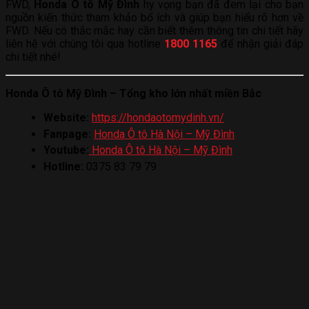
FWD,
Honda Ô tô Mỹ Đình
hy vọng bạn đã đem lại cho bạn
nguồn kiến thức tham khảo bổ ích và giúp bạn hiểu rõ hơn về
FWD. Nếu có thắc mắc hay cần biết thêm thông tin chi tiết hãy
liên hệ với chúng tôi qua hotline
1800 1165
để nhận giải đáp
chi tiết nhé!
Honda Ô tô Mỹ Đình – Tổng kho lớn nhất miền Bắc
Website:
https://hondaotomydinh.vn/
Fanpage:
Honda Ô tô Hà Nội – Mỹ Đình
Youtube:
Honda Ô tô Hà Nội – Mỹ Đình
Hotline:
0375 83 79 79