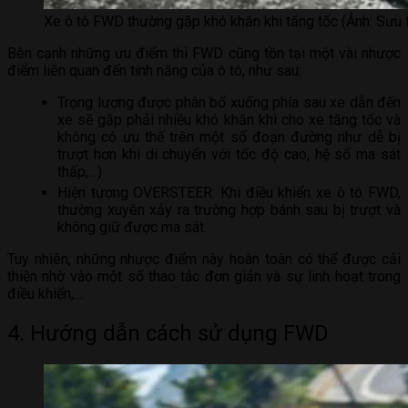
Xe ô tô FWD thường gặp khó khăn khi tăng tốc (Ảnh: Sưu 
Bên cạnh những ưu điểm thì FWD cũng tồn tại một vài nhược
điểm liên quan đến tính năng của ô tô, như sau:
Trọng lượng được phân bổ xuống phía sau xe dẫn đến
xe sẽ gặp phải nhiều khó khăn khi cho xe tăng tốc và
không có ưu thế trên một số đoạn đường như dễ bị
trượt hơn khi di chuyển với tốc độ cao, hệ số ma sát
thấp,…)
Hiện tượng OVERSTEER: Khi điều khiển xe ô tô FWD,
thường xuyên xảy ra trường hợp bánh sau bị trượt và
không giữ được ma sát.
Tuy nhiên, những nhược điểm này hoàn toàn có thể được cải
thiện nhờ vào một số thao tác đơn giản và sự linh hoạt trong
điều khiển,…
4. Hướng dẫn cách sử dụng FWD