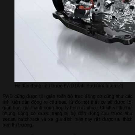
Hệ dẫn động cầu trước FWD (Ảnh: Sưu tầm Internet)
FWD cũng được tối giản toàn bộ trục động cơ cũng như các
linh kiện dẫn động ra cầu sau, từ đó nội thất xe sẽ được tối
giản hơn, giá thành cũng hợp lý hơn rất nhiều. Chính vì thế mà
những dòng xe được trang bị hệ dẫn động cầu trước như
sedan, hatchback và xe gia đình hiện nay rất được ưu thích
trên thị trường.