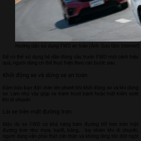
Hướng dẫn sử dụng FWD an toàn (Ảnh: Sưu tầm Internet)
Để có thể sử dụng hệ dẫn động cầu trước FWD một cách hiệu
quả, người dùng có thể thực hiện theo các bước sau:
Khởi động xe và dừng xe an toàn
Đảm bảo bạn đặt chân lên phanh khi khởi động xe và khi dừng
xe. Làm như vậy giúp xe tránh trượt bánh hoặc mất kiểm soát
khi di chuyển.
Lái xe trên mặt đường trơn
Mặc dù xe FWD có khả năng bám đường tốt hơn trên mặt
đường trơn như mưa, tuyết, băng,… tuy nhiên khi di chuyển,
người dùng vẫn phải thật cẩn thận và không tăng tốc đột ngột