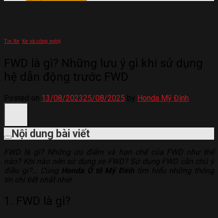
Tin Xe
,
Xe và công nghệ
FWD là gì? Những lưu ý gì khi sử dụng
hệ dẫn động trước FWD
Posted on
13/08/2023
25/08/2025
by
Honda Mỹ Đình
Nội dung bài viết
FWD là gì? Những ưu điểm và hạn chế của FWD như thế
nào? Khi nào nên sử dụng xe FWD? Sử dụng FWD cần chú ý
điều gì?… Cùng
Honda Ô tô Mỹ Đình
tìm hiểu những thông
tin chi tiết nhất nhé!
1. FWD là gì?