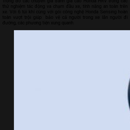
Trong đó các chuyên gia đánh giá cao Honda HRV trong các
thử nghiệm tác động va chạm đầu xe, tính năng an toàn trên
xe. Với 6 túi khí cùng với gói công nghệ Honda Sensing hoàn
toàn vượt trội giúp bảo vệ cả người trong xe lẫn người đi
đường, các phương tiện xung quanh.