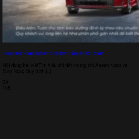
Honda triển khai bảo hành ô tô chính hãng lên tới 10 năm
Nội dung bài viếtTìm hiểu chi tiết chứng chỉ Asean Ncap và
Euro Ncap Quy trình [...]
04
Th8