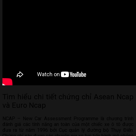
Tìm hiểu chi tiết chứng chỉ Asean Ncap
và Euro Ncap
NCAP – New Car Assessment Programme là chương trình
đánh giá các tính năng an toàn của một chiếc xe ô tô được
đưa ra từ năm 1996 bởi Cục quản lý đường bộ Thụy Điển.
Chứng chỉ này được các chuyên gia xe hơi
tiến hành mô phỏng