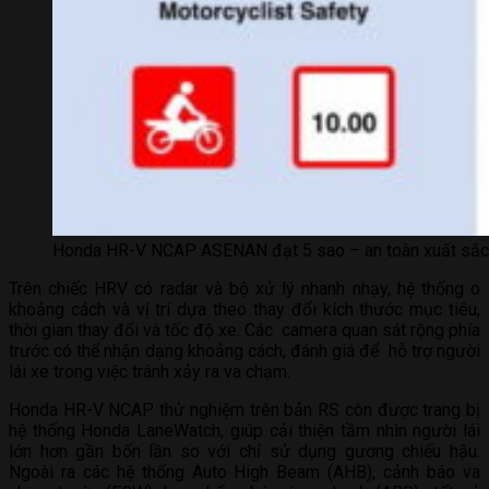
Honda HR-V NCAP ASENAN đạt 5 sao – an toàn xuất sắc
Trên chiếc HRV có radar và bộ xử lý nhanh nhạy, hệ thống o
khoảng cách và vị trí dựa theo thay đổi kích thước mục tiêu,
thời gian thay đổi và tốc độ xe. Các camera quan sát rộng phía
trước có thể nhận dạng khoảng cách, đánh giá để hỗ trợ người
lái xe trong việc tránh xảy ra va chạm.
Honda HR-V NCAP thử nghiệm trên bản RS còn được trang bị
hệ thống Honda LaneWatch, giúp cải thiện tầm nhìn người lái
lớn hơn gần bốn lần so với chỉ sử dụng gương chiếu hậu.
Ngoài ra các hệ thống Auto High Beam (AHB), cảnh báo va