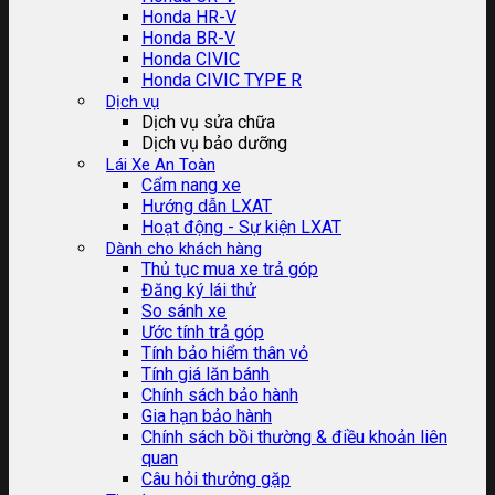
Honda HR-V
Honda BR-V
Honda CIVIC
Honda CIVIC TYPE R
Dịch vụ
Dịch vụ sửa chữa
Dịch vụ bảo dưỡng
Lái Xe An Toàn
Cẩm nang xe
Hướng dẫn LXAT
Hoạt động - Sự kiện LXAT
Dành cho khách hàng
Thủ tục mua xe trả góp
Đăng ký lái thử
So sánh xe
Ước tính trả góp
Tính bảo hiểm thân vỏ
Tính giá lăn bánh
Chính sách bảo hành
Gia hạn bảo hành
Chính sách bồi thường & điều khoản liên
quan
Câu hỏi thưởng gặp