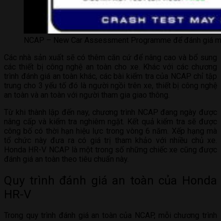
NCAP – New Car Assessment Programme để đánh giá mức
Các nhà sản xuất sẽ có thêm căn cứ để nâng cao và bổ sung
các thiết bị công nghệ an toàn cho xe. Khác với các chương
trình đánh giá an toàn khác, các bài kiểm tra của NCAP chỉ tập
trung cho 3 yếu tố đó là người ngồi trên xe, thiết bị công nghệ
an toàn và an toàn với người tham gia giao thông.
Từ khi thành lập đến nay, chương trình NCAP đang ngày được
nâng cấp và kiểm tra nghiêm ngặt. Kết quả kiểm tra sẽ được
công bố có thời hạn hiệu lực trong vòng 6 năm. Xếp hạng mà
tổ chức này đưa ra có giá trị tham khảo với nhiều chủ xe.
Honda HR-V NCAP là một trong số những chiếc xe cũng được
đánh giá an toàn theo tiêu chuẩn này.
Quy trình đánh giá an toàn của Honda
HR-V
Trong quy trình đánh giá an toàn của NCAP, mỗi chương trình