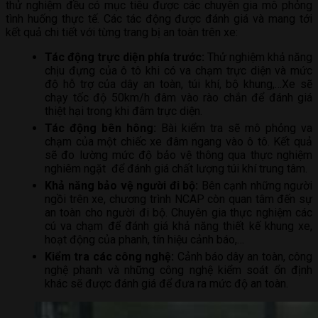
thử nghiệm đều có mục tiêu được các chuyên gia mô phỏng
tình huống thực tế. Các tác động được đánh giá và mang tới
kết quả chi tiết với từng trang bị an toàn trên xe:
Tác động trực diện phía trước:
Thử nghiệm khả năng
chịu đựng của ô tô khi có va chạm trực diện và mức
độ hỗ trợ của dây an toàn, túi khí, bộ khung,…Xe sẽ
chạy tốc độ 50km/h đâm vào rào chắn để đánh giá
thiệt hại trong khi đâm trực diện.
Tác động bên hông:
Bài kiểm tra sẽ mô phỏng va
chạm của một chiếc xe đâm ngang vào ô tô. Kết quả
sẽ đo lường mức độ bảo vệ thông qua thực nghiệm
nghiêm ngặt để đánh giá chất lượng túi khí trung tâm.
Khả năng bảo vệ người đi bộ:
Bên cạnh những người
ngồi trên xe, chương trình NCAP còn quan tâm đến sự
an toàn cho người đi bộ. Chuyên gia thực nghiệm các
cú va chạm để đánh giá khả năng thiết kế khung xe,
hoạt động của phanh, tín hiệu cảnh báo,…
Kiểm tra các công nghệ:
Cảnh báo dây an toàn, công
nghệ phanh và những công nghệ kiểm soát ổn định
khác sẽ được đánh giá để đưa ra mức độ an toàn.