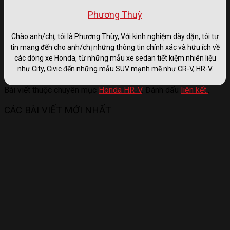
Phương Thuỳ
Chào anh/chị, tôi là Phương Thùy, Với kinh nghiệm dày dặn, tôi tự
tin mang đến cho anh/chị những thông tin chính xác và hữu ích về
các dòng xe Honda, từ những mẫu xe sedan tiết kiệm nhiên liệu
như City, Civic đến những mẫu SUV mạnh mẽ như CR-V, HR-V.
Bài viết thuộc chuyên mục
Honda HR-V
. Đánh dấu
liên kết.
.
CÁC BÀI VIẾT MỚI NHẤT