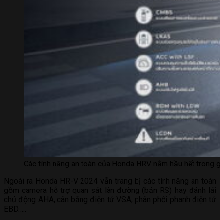
Các tính năng an toàn của Honda HRV nằm hầu hết trong 
Ngoài ra Honda HR-V 2024 vẫn trang bị các tính năng an toàn
gồm camera hỗ trợ quan sát làn đường (bản RS) hay đánh lái
chủ động AHA, cân bằng điện tử VSA, phân phối phanh điện tử
EBD…..