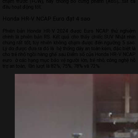
chạm trước (FCW), hay chống bó cứng phanh (ABS),…tất cả
đều hoạt động tốt.
Honda HR-V NCAP Euro đạt 4 sao
Phiên bản Honda HR-V 2024 được Euro NCAP thử nghiệm
chính là phiên bản RS. Kết quả cho thấy chiếc SUV Nhật nhìn
chung rất tốt, tuy nhiên không chạm được đến ngưỡng 5 sao.
Lý do được đưa ra đó là hệ thống dây an toàn kém, đặc biệt là
cho trẻ nhỏ ngồi hàng ghế sau.Điểm số của Honda HR-V NCAP
euro ở các hạng mục bảo vệ người lớn, trẻ nhỏ, công nghệ hỗ
trợ an toàn, lần lượt là 82%, 75%, 78% và 72%.