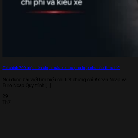
Tài chính 700 triệu nên chọn mẫu xe nào phù hợp nhu cầu thực tế?
Nội dung bài viếtTìm hiểu chi tiết chứng chỉ Asean Ncap và
Euro Ncap Quy trình [...]
29
Th7