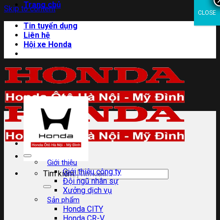
Trang chủ
Skip to content
CLOSE
Tin tuyển dụng
Liên hệ
Hội xe Honda
Giới thiệu
Giới thiệu công ty
Tìm kiếm:
Đội ngũ nhân sự
Xưởng dịch vụ
Sản phẩm
Honda CITY
Honda CR-V