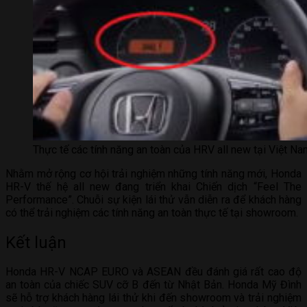
Thực tế các tính năng an toàn của HRV all new tại Việt N
Nhằm mở rộng cơ hội trải nghiệm những tính năng mới, Honda
HR-V thế hệ all new đang triển khai Chiến dịch “Feel The
Performance”. Chuỗi sự kiện lái thử vẫn diễn ra để khách hàng
có thể trải nghiệm các tính năng an toàn thực tế tại showroom.
Kết luận
Honda HR-V NCAP EURO và ASEAN đều đánh giá rất cao độ
an toàn của chiếc SUV cỡ B đến từ Nhật Bản. Honda Mỹ Đình
sẽ hỗ trợ khách hàng lái thử khi đến showroom và trải nghiệm