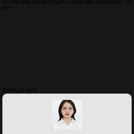
mọi tính năng an toàn trong thực tế vận hành ở giao thông Việt
Nam.
Đánh giá post