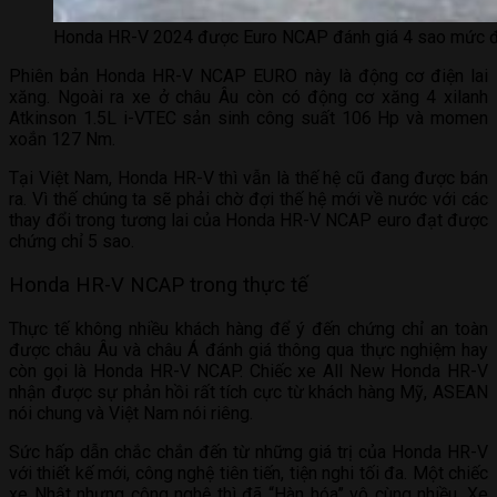
Honda HR-V 2024 được Euro NCAP đánh giá 4 sao mức độ
Phiên bản Honda HR-V NCAP EURO này là động cơ điện lai
xăng. Ngoài ra xe ở châu Âu còn có động cơ xăng 4 xilanh
Atkinson 1.5L i-VTEC sản sinh công suất 106 Hp và momen
xoắn 127 Nm.
Tại Việt Nam, Honda HR-V thì vẫn là thế hệ cũ đang được bán
ra. Vì thế chúng ta sẽ phải chờ đợi thế hệ mới về nước với các
thay đổi trong tương lai của Honda HR-V NCAP euro đạt được
chứng chỉ 5 sao.
Honda HR-V NCAP trong thực tế
Thực tế không nhiều khách hàng để ý đến chứng chỉ an toàn
được châu Âu và châu Á đánh giá thông qua thực nghiệm hay
còn gọi là Honda HR-V NCAP. Chiếc xe All New Honda HR-V
nhận được sự phản hồi rất tích cực từ khách hàng Mỹ, ASEAN
nói chung và Việt Nam nói riêng.
Sức hấp dẫn chắc chắn đến từ những giá trị của Honda HR-V
với thiết kế mới, công nghệ tiên tiến, tiện nghi tối đa. Một chiếc
xe Nhật nhưng công nghệ thì đã “Hàn hóa” vô cùng nhiều. Xe