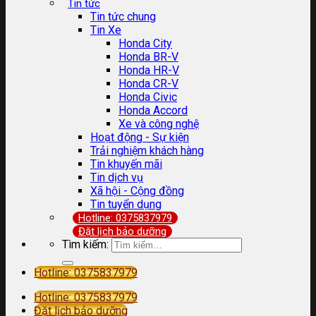
Tin tức
Tin tức chung
Tin Xe
Honda City
Honda BR-V
Honda HR-V
Honda CR-V
Honda Civic
Honda Accord
Xe và công nghệ
Hoạt động - Sự kiện
Trải nghiệm khách hàng
Tin khuyến mãi
Tin dịch vụ
Xã hội - Cộng đồng
Tin tuyển dụng
Hotline: 0375837979
Đặt lịch bảo dưỡng
Tìm kiếm:
Hotline: 0375837979
Hotline: 0375837979
Đặt lịch bảo dưỡng