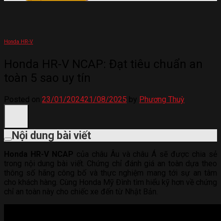
Honda HR-V
Honda HR-V NCAP: Đạt tiêu chuẩn an
toàn 5 sao uy tín
Posted on
23/01/2024
21/08/2025
by
Phương Thuỳ
Nội dung bài viết
Honda HR-V NCAP
của châu Âu và châu Á sẽ được chia sẻ
trong nội dung bài viết. Chứng chỉ đánh giá an toàn dựa theo
thông số hãng công bố và thực nghiệm mang tới sự an tâm
cho khách hàng. Cùng Honda Mỹ Đình tìm hiểu kỹ hơn về chứng
chỉ an toàn này cho chiếc xe đến từ Nhật Bản.