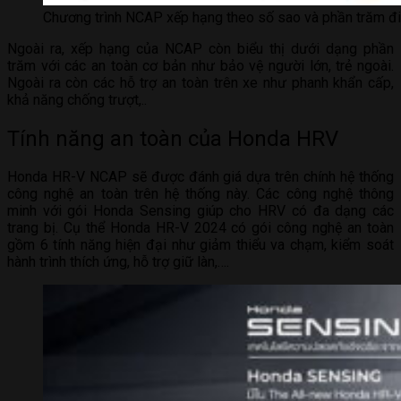
Chương trình NCAP xếp hạng theo số sao và phần trăm đ
Ngoài ra, xếp hạng của NCAP còn biểu thị dưới dạng phần
trăm với các an toàn cơ bản như bảo vệ người lớn, trẻ ngoài.
Ngoài ra còn các hỗ trợ an toàn trên xe như phanh khẩn cấp,
khả năng chống trượt,..
Tính năng an toàn của Honda HRV
Honda HR-V NCAP sẽ được đánh giá dựa trên chính hệ thống
công nghệ an toàn trên hệ thống này. Các công nghệ thông
minh với gói Honda Sensing giúp cho HRV có đa dạng các
trang bị. Cụ thể Honda HR-V 2024 có gói công nghệ an toàn
gồm 6 tính năng hiện đại như giảm thiểu va chạm, kiểm soát
hành trình thích ứng, hỗ trợ giữ làn,….