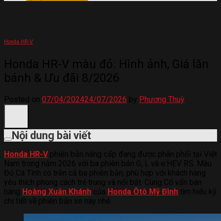
Honda HR-V
Honda HR-V màu đỏ: Hình ảnh, Giá lăn
bánh & Ưu đãi 8/2026
Posted on
07/04/2024
24/07/2026
by
Phương Thuỳ
Nội dung bài viết
Honda HR-V
phiên bản nâng cấp đang được phân phối tại Việt
Nam trong năm 2026 với ba phiên bản G, L và e:HEV RS. Màu
Đỏ Cá Tính có trên cả ba phiên bản, phù hợp với khách hàng
yêu thích phong cách trẻ trung và nổi bật.
Cùng Cố vấn bán
hàng
Hoàng Xuân Khánh
của
Honda Ôtô Mỹ Đình
tìm hiểu kỹ
chi tiết về phiên bản xe này nhé.