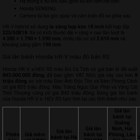
Hệ thống 6 túi khí, bao gồm túi khí rèm hai bên.
Honda SENSING.
Camera lùi ba góc quay và cảm biến đỗ xe phía sau.
HR-V hybrid sử dụng
la-zăng hợp kim 18 inch
kết hợp lốp
225/50R18
. Xe có kích thước dài × rộng × cao lần lượt là
4.385 × 1.790 × 1.590 mm
, chiều dài cơ sở
2.610 mm
và
khoảng sáng gầm
190 mm
.
Giá lăn bánh Honda HR-V màu đỏ bản RS
Honda HR-V e:HEV RS màu Đỏ Cá Tính có giá bán lẻ đề xuất
843.000.000 đồng
, đã bao gồm VAT. Mức giá này cao hơn
8
triệu đồng
so với màu Đen Ánh Độc Tôn và Xám Phong Cách
có giá 835 triệu đồng. Màu Trắng Ngọc Quý Phái và Vàng Cát
Thời Thượng cũng có giá 843 triệu đồng. Bảng giá lăn bánh
của Honda HR-V e: HEV RS tạm tính tại các tỉnh thành như sau:
Giá lăn
bánh tại
Quảng
Giá lăn
Ninh, Hải
Giá lăn
Phiên
Giá niêm
bánh tại
Phòng, Lào
bánh tại Hà