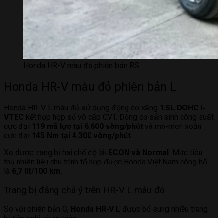
Honda HR-V màu đỏ phiên bản RS
Honda HR-V màu đỏ phiên bản L
Honda HR-V L màu đỏ sử dụng động cơ xăng
1.5L DOHC i-
VTEC
kết hợp hộp số vô cấp CVT. Động cơ sản sinh công suất
cực đại
119 mã lực tại 6.600 vòng/phút
và mô-men xoắn
cực đại
145 Nm tại 4.300 vòng/phút
.
Xe được trang bị hai chế độ lái
ECON và Normal
. Mức tiêu
thụ nhiên liệu chu trình tổ hợp được Honda Việt Nam công bố
là
6,7 lít/100 km.
Trang bị đáng chú ý trên HR-V L màu đỏ
So với phiên bản G,
Honda HR-V L
được bổ sung nhiều trang