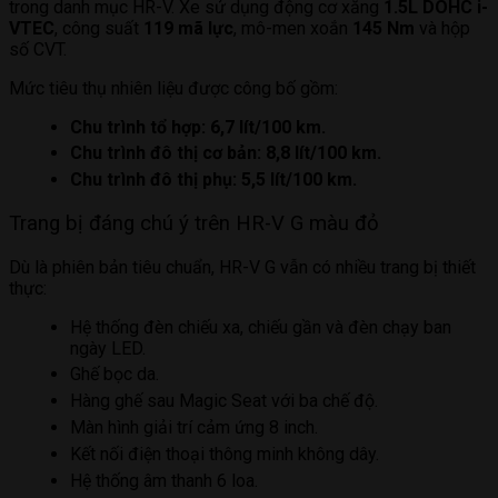
trong danh mục HR-V. Xe sử dụng động cơ xăng
1.5L DOHC i-
VTEC
, công suất
119 mã lực
, mô-men xoắn
145 Nm
và hộp
số CVT.
Mức tiêu thụ nhiên liệu được công bố gồm:
Chu trình tổ hợp: 6,7 lít/100 km.
Chu trình đô thị cơ bản: 8,8 lít/100 km.
Chu trình đô thị phụ: 5,5 lít/100 km.
Trang bị đáng chú ý trên HR-V G màu đỏ
Dù là phiên bản tiêu chuẩn, HR-V G vẫn có nhiều trang bị thiết
thực:
Hệ thống đèn chiếu xa, chiếu gần và đèn chạy ban
ngày LED.
Ghế bọc da.
Hàng ghế sau Magic Seat với ba chế độ.
Màn hình giải trí cảm ứng 8 inch.
Kết nối điện thoại thông minh không dây.
Hệ thống âm thanh 6 loa.