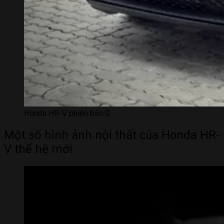
Honda HR-V phiên bản G
Một số hình ảnh nội thất của Honda HR-
V thế hệ mới