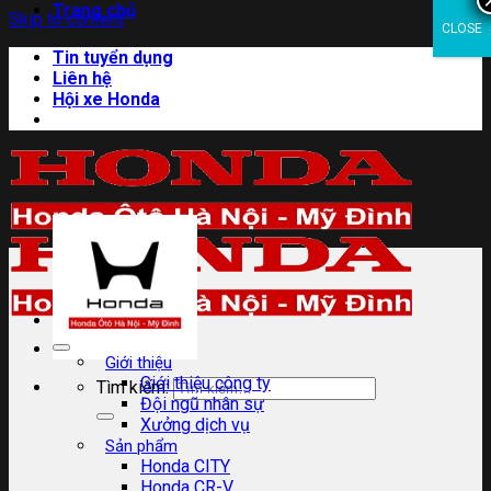
Trang chủ
Skip to content
CLOSE
Tin tuyển dụng
Liên hệ
Hội xe Honda
Giới thiệu
Giới thiệu công ty
Tìm kiếm:
Đội ngũ nhân sự
Xưởng dịch vụ
Sản phẩm
Honda CITY
Honda CR-V