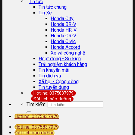
Tin tức
Tin tức chung
Tin Xe
Honda City
Honda BR-V
Honda HR-V
Honda CR-V
Honda Civic
Honda Accord
Xe và công nghệ
Hoạt động - Sự kiện
Trải nghiệm khách hàng
Tin khuyến mãi
Tin dịch vụ
Xã hội - Cộng đồng
Tin tuyển dụng
Hotline: 0375837979
Đặt lịch bảo dưỡng
Tìm kiếm:
Hotline: 0375837979
Hotline: 0375837979
Đặt lịch bảo dưỡng