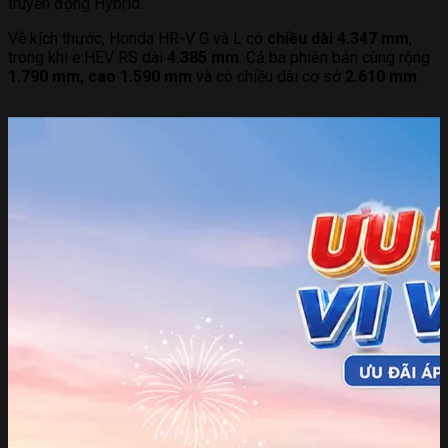
truyền động Hybrid.
Về kích thước, Honda HR-V G và L có
chiều dài 4.347 mm
,
trong khi e:HEV RS dài
4.385 mm
. Cả ba phiên bản cùng rộng
1.790 mm, cao 1.590 mm
và có chiều dài cơ sở
2.610 mm
.