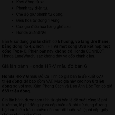
Khởi động từ xa.
Phanh tay điện tử.
Chế độ giữ phanh tự động.
Điều hòa tự động 1 vùng.
Cửa gió điều hòa hàng ghế sau.
Honda SENSING.
Bản G sử dụng ghế lái chỉnh cơ
6 hướng, vô lăng Urethane,
bảng đồng hồ 4,2 inch TFT và một cổng USB kết hợp một
cổng Type-C
. Phiên bản này
không có
Honda CONNECT,
Honda LaneWatch, sạc không dây và cốp chỉnh điện.
Giá lăn bánh Honda HR-V màu đỏ bản G
Honda HR-V G
màu Đỏ Cá Tính có giá bán lẻ đề xuất
677
triệu đồng
, đã bao gồm VAT. Mức giá này cao hơn
8 triệu
đồng
so với màu Xám Phong Cách và Đen Ánh Độc Tôn có giá
669 triệu đồng.
Giá lăn bánh được tạm tính từ giá bán lẻ đề xuất cùng lệ phí
trước bạ, lệ phí đăng ký và cấp biển số, phí sử dụng đường
bộ, bảo hiểm trách nhiệm dân sự bắt buộc và lệ phí cấp giấy
chứng nhận kiểm định.