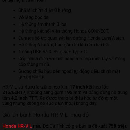
bị tiện nghi và an toàn:
Ghế lái chỉnh điện 8 hướng.
Vô lăng bọc da.
Hệ thống âm thanh 8 loa.
Hệ thống kết nối viễn thông Honda CONNECT.
Camera hỗ trợ quan sát làn đường Honda LaneWatch.
Hệ thống 6 túi khí, bao gồm túi khí rèm hai bên.
1 cổng USB và 3 cổng sạc Type-C.
Cốp chỉnh điện với tính năng mở cốp rảnh tay và đóng
cốp thông minh.
Gương chiếu hậu bên ngoài tự động điều chỉnh mặt
gương khi lùi.
HR-V L sử dụng la-zăng hợp kim
17 inch
kết hợp lốp
215/60R17
, khoảng sáng gầm
195 mm
và bảng đồng hồ trung
tâm
4,2 inch TFT.
Xe được trang bị điều hòa tự động một
vùng nhưng không có sạc điện thoại không dây.
Giá lăn bánh Honda HR-V L màu đỏ
Honda HR-V L
màu Đỏ Cá Tính có giá bán lẻ đề xuất
758 triệu