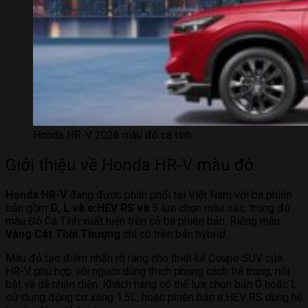
Honda HR-V 2026 màu đỏ cá tính
Giới thiệu về Honda HR-V màu đỏ
Honda HR-V
đang được phân phối tại Việt Nam với ba phiên
bản gồm
G, L và e:HEV RS và
5 lựa chọn màu sắc, trong đó
màu Đỏ Cá Tính xuất hiện trên cả ba phiên bản. Riêng màu
Vàng Cát Thời Thượng
chỉ có trên bản hybrid.
Màu đỏ tạo điểm nhấn rõ ràng cho thiết kế Coupe SUV của
HR-V, phù hợp với người dùng thích phong cách trẻ trung, nổi
bật và dễ nhận diện. Khách hàng có thể lựa chọn bản G hoặc L
sử dụng động cơ xăng 1.5L, hoặc phiên bản e:HEV RS dùng hệ