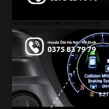
Hệ thống vô lăng bọc da trên Honda HRV thế hệ mới.