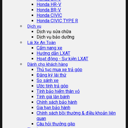
Honda HR-V
Honda BR-V
Honda CIVIC
Honda CIVIC TYPE R
Dịch vụ
Dịch vụ sửa chữa
Dịch vụ bảo dưỡng
Lái Xe An Toàn
Cẩm nang xe
Hướng dẫn LXAT
Hoạt động - Sự kiện LXAT
Dành cho khách hàng
Thủ tục mua xe trả góp
Đăng ký lái thử
So sánh xe
Ước tính trả góp
Tính bảo hiểm thân vỏ
Tính giá lăn bánh
Chính sách bảo hành
Gia hạn bảo hành
Chính sách bồi thường & điều khoản liên
quan
Câu hỏi thưởng gặp