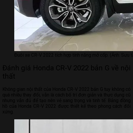
Đuôi xe CR-V 2022 tích hợp tính năng mở cốp. (Ảnh: Sưu t
Đánh giá Honda CR-V 2022 bản G về nội
thất
Không gian nội thất của Honda CR-V 2022 bản G tuy không có
quá nhiều thay đổi, vẫn là cách bố trí đơn giản và thực dụng cũ
nhưng vẫn đủ để tạo nên vẻ sang trọng và tinh tế. Bảng đồng
hồ của Honda CR-V 2022 được thiết kế theo phong cách đối
xứng.