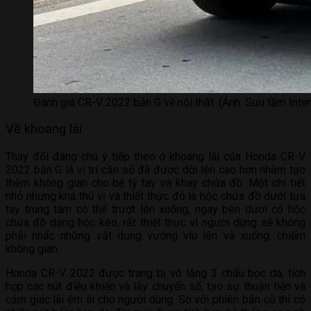
Đánh giá CR-V 2022 bản G về nội thất. (Ảnh: Sưu tầm Inter
Về khoang lái
Thay đổi đáng chú ý tiếp theo ở khoang lái của Honda CR-V
2022 bản G là vị trí cần số đã được dời lên cao hơn nhằm tạo
thêm không gian cho bệ tỳ tay và khay chứa đồ. Một chi tiết
nhỏ nhưng khá thú vị và thiết thực đó là hộc chứa đồ dưới tựa
tay trung tâm có thể trượt lên xuống, ngay bên dưới có hộc
chứa đồ dạng hộc kéo, rất thiết thực vì người dùng sẽ không
phải nhấc những vật dụng vướng víu lên và xuống. chiếm
không gian.
Honda CR-V 2022 được trang bị vô lăng 3 chấu bọc da, tích
hợp các nút điều khiển và lẫy chuyển số, tạo sự thuận tiện và
cảm giác lái êm ái cho người dùng. So với phiên bản cũ thì có