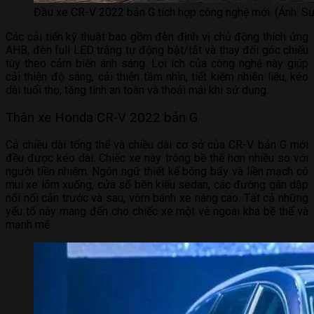
Đầu xe CR-V 2022 bản G tích hợp công nghệ mới. (Ảnh: Sư
Các cải tiến kỹ thuật bao gồm đèn định vị chủ động thích ứng
AHB, đèn full LED trắng tự động bật/tắt và thay đổi góc chiếu
tùy theo cảm biến ánh sáng. Lợi ích của công nghệ này giúp
cải thiện độ sáng, cải thiện tầm nhìn, tiết kiệm nhiên liệu, kéo
dài tuổi thọ, tăng tính an toàn và thoải mái khi sử dụng.
Thân xe Honda CR-V 2022 bản G
Cả chiều dài tổng thể và chiều dài cơ sở của CR-V bản G mới
đều được kéo dài. Chiếc xe này trông bề thế hơn nhiều so với
người tiền nhiệm. Ngôn ngữ thiết kế bóng bẩy và liền mạch có
mui xe lõm xuống, cửa sổ bên kiểu sedan, các đường gân dập
nổi nối cản trước và sau, vòm bánh xe nâng cao. Tất cả những
yếu tố này mang đến cho chiếc xe một vẻ ngoài khá bề thế và
mạnh mẽ.