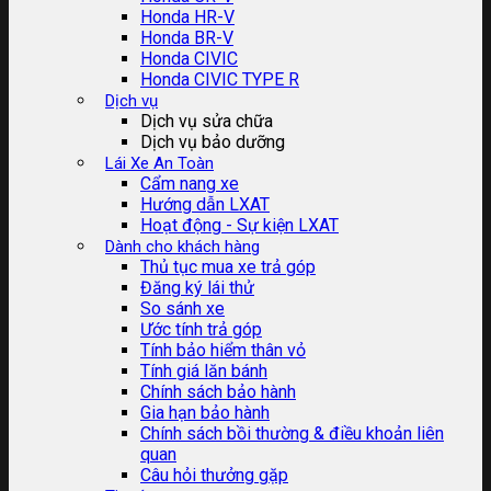
Honda HR-V
Honda BR-V
Honda CIVIC
Honda CIVIC TYPE R
Dịch vụ
Dịch vụ sửa chữa
Dịch vụ bảo dưỡng
Lái Xe An Toàn
Cẩm nang xe
Hướng dẫn LXAT
Hoạt động - Sự kiện LXAT
Dành cho khách hàng
Thủ tục mua xe trả góp
Đăng ký lái thử
So sánh xe
Ước tính trả góp
Tính bảo hiểm thân vỏ
Tính giá lăn bánh
Chính sách bảo hành
Gia hạn bảo hành
Chính sách bồi thường & điều khoản liên
quan
Câu hỏi thưởng gặp