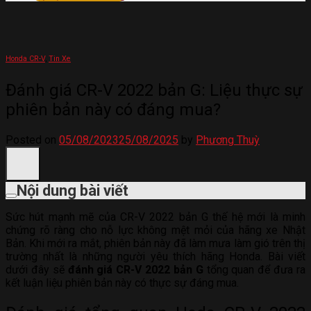
Honda CR-V
,
Tin Xe
Đánh giá CR-V 2022 bản G: Liệu thực sự
phiên bản này có đáng mua?
Posted on
05/08/2023
25/08/2025
by
Phương Thuỳ
Nội dung bài viết
Sức hút mạnh mẽ của CR-V 2022 bản G thế hệ mới là minh
chứng rõ ràng cho nỗ lực không mệt mỏi của hãng xe Nhật
Bản. Khi mới ra mắt, phiên bản này đã làm mưa làm gió trên thị
trường nhất là những người yêu thích hãng Honda. Bài viết
dưới đây sẽ
đánh giá CR-V 2022 bản G
tổng quan để đưa ra
kết luận liệu phiên bản này có thực sự đáng mua.