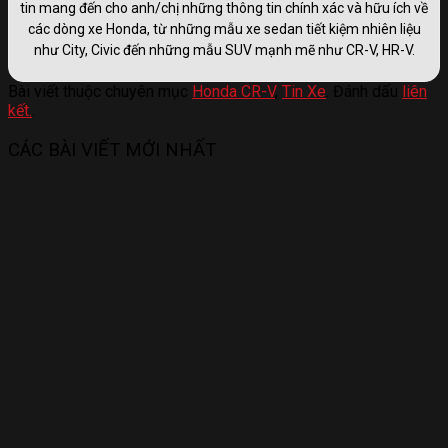
tin mang đến cho anh/chị những thông tin chính xác và hữu ích về
các dòng xe Honda, từ những mẫu xe sedan tiết kiệm nhiên liệu
như City, Civic đến những mẫu SUV mạnh mẽ như CR-V, HR-V.
Bài viết thuộc chuyên mục
Honda CR-V
,
Tin Xe
. Đánh dấu
liên
kết.
.
CÁC BÀI VIẾT MỚI NHẤT