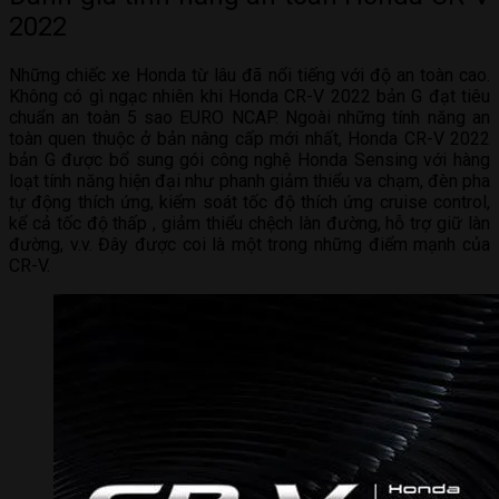
2022
Những chiếc xe Honda từ lâu đã nổi tiếng với độ an toàn cao.
Không có gì ngạc nhiên khi Honda CR-V 2022 bản G đạt tiêu
chuẩn an toàn 5 sao EURO NCAP. Ngoài những tính năng an
toàn quen thuộc ở bản nâng cấp mới nhất, Honda CR-V 2022
bản G được bổ sung gói công nghệ Honda Sensing với hàng
loạt tính năng hiện đại như phanh giảm thiểu va chạm, đèn pha
tự động thích ứng, kiểm soát tốc độ thích ứng cruise control,
kể cả tốc độ thấp , giảm thiểu chệch làn đường, hỗ trợ giữ làn
đường, v.v. Đây được coi là một trong những điểm mạnh của
CR-V.