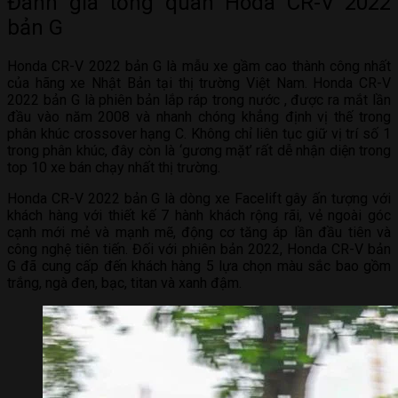
Đánh giá tổng quan Hoda CR-V 2022
bản G
Honda CR-V 2022 bản G là mẫu xe gầm cao thành công nhất
của hãng xe Nhật Bản tại thị trường Việt Nam. Honda CR-V
2022 bản G là phiên bản lắp ráp trong nước , được ra mắt lần
đầu vào năm 2008 và nhanh chóng khẳng định vị thế trong
phân khúc crossover hạng C. Không chỉ liên tục giữ vị trí số 1
trong phân khúc, đây còn là ‘gương mặt’ rất dễ nhận diện trong
top 10 xe bán chạy nhất thị trường.
Honda CR-V 2022 bản G là dòng xe Facelift gây ấn tượng với
khách hàng với thiết kế 7 hành khách rộng rãi, vẻ ngoài góc
cạnh mới mẻ và mạnh mẽ, động cơ tăng áp lần đầu tiên và
công nghệ tiên tiến. Đối với phiên bản 2022, Honda CR-V bản
G đã cung cấp đến khách hàng 5 lựa chọn màu sắc bao gồm
trắng, ngà đen, bạc, titan và xanh đậm.