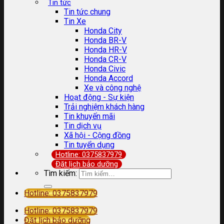
Tin tức
Tin tức chung
Tin Xe
Honda City
Honda BR-V
Honda HR-V
Honda CR-V
Honda Civic
Honda Accord
Xe và công nghệ
Hoạt động - Sự kiện
Trải nghiệm khách hàng
Tin khuyến mãi
Tin dịch vụ
Xã hội - Cộng đồng
Tin tuyển dụng
Hotline: 0375837979
Đặt lịch bảo dưỡng
Tìm kiếm:
Hotline: 0375837979
Hotline: 0375837979
Đặt lịch bảo dưỡng