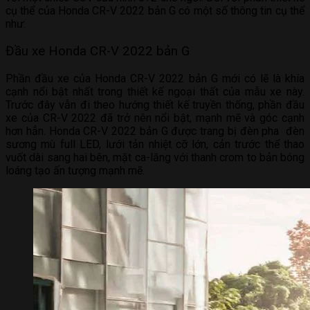
cụ thể của Honda CR-V 2022 bản G có một số thông tin cụ thể
như:
Đầu xe Honda CR-V 2022 bản G
Phần đầu xe của Honda CR-V 2022 bản G mới có lẽ là khía
cạnh nổi bật nhất trong thiết kế ngoại thất của mẫu xe này.
Trước đây vẫn đi theo hướng thiết kế truyền thống, phần đầu
xe của CR-V 2022 đã trở nên nổi bật, mạnh mẽ và góc cạnh
hơn hẳn. Honda CR-V 2022 bản G được trang bị đèn pha đèn
sương mù full LED, lưới tản nhiệt cỡ lớn, cản trước thể thao
vuốt dài sang hai bên, mặt ca-lăng với thanh crom to bản bóng
loáng tạo ấn tượng mạnh mẽ.