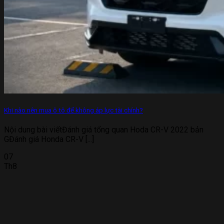
Khi nào nên mua ô tô để không áp lực tài chính?
Nội dung bài viếtĐánh giá tổng quan Hoda CR-V 2022 bản
GĐánh giá Honda CR-V [...]
07
Th8