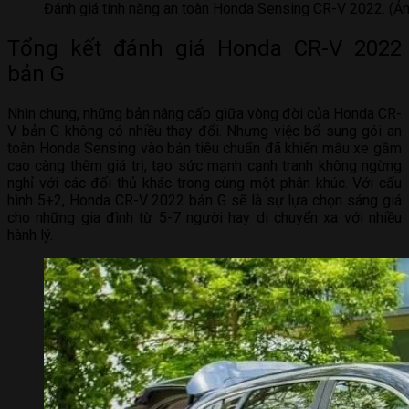
Đánh giá tính năng an toàn Honda Sensing CR-V 2022. (Ản
Tổng kết đánh giá Honda CR-V 2022
bản G
Nhìn chung, những bản nâng cấp giữa vòng đời của Honda CR-
V bản G không có nhiều thay đổi. Nhưng việc bổ sung gói an
toàn Honda Sensing vào bản tiêu chuẩn đã khiến mẫu xe gầm
cao càng thêm giá trị, tạo sức mạnh cạnh tranh không ngừng
nghỉ với các đối thủ khác trong cùng một phân khúc. Với cấu
hình 5+2, Honda CR-V 2022 bản G sẽ là sự lựa chọn sáng giá
cho những gia đình từ 5-7 người hay di chuyển xa với nhiều
hành lý.