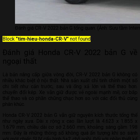
Đánh giá CR-V 2022 bản G tổng quan. (Ảnh: Sưu tầm Inter
Block
"tim-hieu-honda-CR-V"
not found
Đánh giá Honda CR-V 2022 bản G về
ngoại thất
Là bản nâng cấp giữa vòng đời, CR-V 2022 bản G không có
nhiều khác biệt ở nội thất. Nhà sản xuất chỉ tinh chỉnh một số
chi tiết như cản trước, sau và ống xả lớn và thể thao hơn.
chuyển đổi kép. Xe vẫn giữ được vẻ ngoài mạnh mẽ, cơ bắp
thể thao và có phần chững chạc hơn so với các đối thủ cùng
phân khúc.
Honda CR-V 2022 bản G vẫn giữ nguyên kích thước tổng thể
như ngày xưa. Dài x rộng x cao lần lượt là 4.623 x 1.855 x
1.679 mm, chiều dài cơ sở 2.660 mm, khoảng sáng gầm 198
mm. Đây là những thông số không quá ấn tượng khi so sánh
với một chiếc SUV cấu hình 5+2 chỗ ngồi. Đối với phần thiết kế