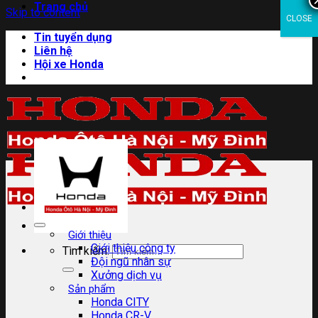
Trang chủ
Skip to content
CLOSE
Tin tuyển dụng
Liên hệ
Hội xe Honda
Giới thiệu
Giới thiệu công ty
Tìm kiếm:
Đội ngũ nhân sự
Xưởng dịch vụ
Sản phẩm
Honda CITY
Honda CR-V