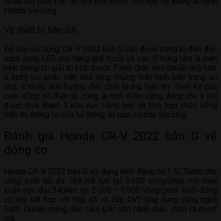
nhiều nút bấm hơn do đời mới được tích hợp hệ thống an ninh
Honda Sensing.
Về thiết bị tiện ích
Để tiện sử dụng, CR-V 2022 bản G còn được trang bị đèn đọc
sách dạng LED cho hàng ghế trước và sau. Ở trung tâm là màn
hình thông tin giải trí kích thước 7 inch (bản tiêu chuẩn nhỏ hơn,
5 inch) với phần viền khá rộng nhưng màn hình bên trong lại
nhỏ, ít nhiều ảnh hưởng đến chất lượng hiển thị. Thiết kế của
cụm đồng hồ điện tử cũng là một điểm cộng đáng chú ý khi
được chia thành 3 khu vực riêng biệt và tích hợp chức năng
hiển thị thông tin của hệ thống an toàn Honda Sensing.
Đánh giá Honda CR-V 2022 bản G về
động cơ
Honda CR-V 2022 bản G sử dụng khối động cơ 1.5L Turbo cho
công suất tối đa 188 mã lực tại 5.600 vòng/phút, mô-men
xoắn cực đại 240Nm tại 2.000 – 5.000 vòng/phút. Khối động
cơ này kết hợp với hộp số vô cấp CVT ứng dụng công nghệ
Earth Dream mang đến cảm giác vận hành chắc chắn và mượt
mà.