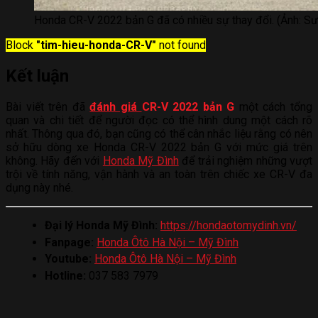
Honda CR-V 2022 bản G đã có nhiều sự thay đổi. (Ảnh: Sư
Block
"tim-hieu-honda-CR-V"
not found
Kết luận
Bài viết trên đã
đánh giá
CR-V 2022 bản G
một cách tổng
quan và chi tiết để người đọc có thể hình dung một cách rõ
nhất. Thông qua đó, bạn cũng có thể cân nhắc liệu rằng có nên
sở hữu dòng xe Honda CR-V 2022 bản G với mức giá trên
không. Hãy đến với
Honda Mỹ Đình
để trải nghiệm những vượt
trội về tính năng, vận hành và an toàn trên chiếc xe CR-V đa
dụng này nhé.
Đại lý Honda Mỹ Đình:
https://hondaotomydinh.vn/
Fanpage:
Honda Ôtô Hà Nội – Mỹ Đình
Youtube:
Honda Ôtô Hà Nội – Mỹ Đình
Hotline:
037 583 7979