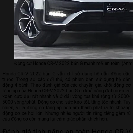
Động cơ Honda CR-V 2022 bản G mạnh mẽ, an toàn. (Ảnh: 
Honda CR-V 2022 bản G vẫn chỉ sử dụng hệ dẫn động cầu
trước. Trong số các đối thủ, có phiên bản sử dụng hệ dẫn
động 4 bánh. Theo đánh giá của các chuyên gia, khối động cơ
tăng áp của Honda CR-V 2022 bản G có khả năng đạt mô-men
xoắn cực đại rất nhanh và ở dải vòng tua khá rộng từ 2000-
5000 vòng/phút. Động cơ cho sức kéo tốt, tăng tốc nhanh. Tuy
nhiên, vì là động cơ tăng áp nên âm thanh phát ra từ khoang
động cơ xe hơi lớn. Nhưng nhiều người tin rằng tiếng gầm rú
của động cơ còn mang lại cảm giác phấn khích hơn.
Đánh giá tính năng an toàn Honda CR-V