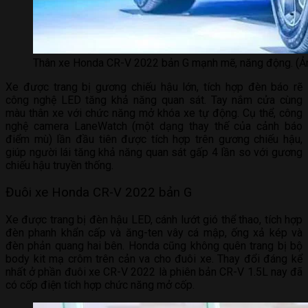
Thân xe Honda CR-V 2022 bản G mạnh mẽ, năng động. (Ản
Xe được trang bị gương chiếu hậu lớn, tích hợp đèn báo rẽ
công nghệ LED tăng khả năng quan sát. Tay nắm cửa cùng
màu thân xe với chức năng mở khóa xe tự động. Cụ thể, công
nghệ camera LaneWatch (một dạng thay thế của cảnh báo
điểm mù) lần đầu tiên được tích hợp trên gương chiếu hậu,
giúp người lái tăng khả năng quan sát gấp 4 lần so với gương
chiếu hậu truyền thống.
Đuôi xe Honda CR-V 2022 bản G
Xe được trang bị đèn hậu LED, cánh lướt gió thể thao, tích hợp
đèn phanh khẩn cấp và ăng-ten vây cá mập, ống xả kép và
đèn phản quang hai bên. Honda cũng không quên trang bị bộ
body kit mạ crôm trên cản va cho đuôi xe. Thay đổi đáng kể
nhất ở phần đuôi xe CR-V 2022 là phiên bản CR-V 1.5L nay đã
có cốp điện tích hợp chức năng mở cốp.