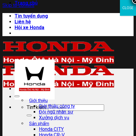
Trang chủ
Skip to content
CLOSE
Tin tuyển dụng
Liên hệ
Hội xe Honda
Giới thiệu
Giới thiệu công ty
Tìm kiếm:
Đội ngũ nhân sự
Xưởng dịch vụ
Sản phẩm
Honda CITY
Honda CR-V