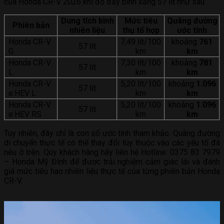
của Honda CR-V 2026 khi đổ đầy bình xăng 57 lít như sau:
Dung tích bình
Mức tiêu
Quãng đường
Phiên bản
nhiên liệu
thụ tổ hợp
ước tính
Honda CR-V
7,49 lít/100
khoảng
761
57 lít
G
km
km
Honda CR-V
7,30 lít/100
khoảng
781
57 lít
L
km
km
Honda CR-V
5,20 lít/100
khoảng
1.096
57 lít
e:HEV L
km
km
Honda CR-V
5,20 lít/100
khoảng
1.096
57 lít
e:HEV RS
km
km
Tuy nhiên, đây chỉ là con số ước tính tham khảo. Quãng đường
di chuyển thực tế có thể thay đổi tùy thuộc vào các yếu tố đã
nêu ở trên. Qúy khách hàng hãy liên hệ Hotline: 0375 83 7979
– Honda Mỹ Đình để được trải nghiệm cảm giác lái và đánh
giá mức tiêu hao nhiên liệu thực tế của từng phiên bản Honda
CR-V.