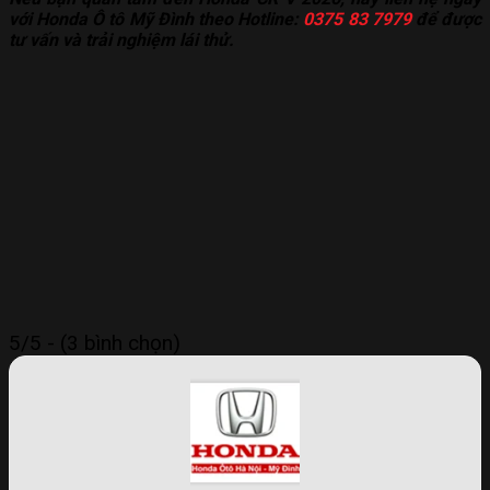
với Honda Ô tô Mỹ Đình theo Hotline:
0375 83 7979
để được
tư vấn và trải nghiệm lái thử.
5/5 - (3 bình chọn)