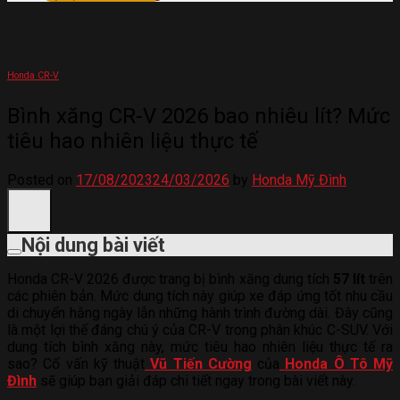
Honda CR-V
Bình xăng CR-V 2026 bao nhiêu lít? Mức
tiêu hao nhiên liệu thực tế
Posted on
17/08/2023
24/03/2026
by
Honda Mỹ Đình
Nội dung bài viết
Honda CR-V 2026 được trang bị bình xăng dung tích
57 lít
trên
các phiên bản. Mức dung tích này giúp xe đáp ứng tốt nhu cầu
di chuyển hằng ngày lẫn những hành trình đường dài. Đây cũng
là một lợi thế đáng chú ý của CR-V trong phân khúc C-SUV. Với
dung tích bình xăng này, mức tiêu hao nhiên liệu thực tế ra
sao? Cố vấn kỹ thuật
Vũ Tiến Cường
của
Honda Ô Tô Mỹ
Đình
sẽ giúp bạn giải đáp chi tiết ngay trong bài viết này.