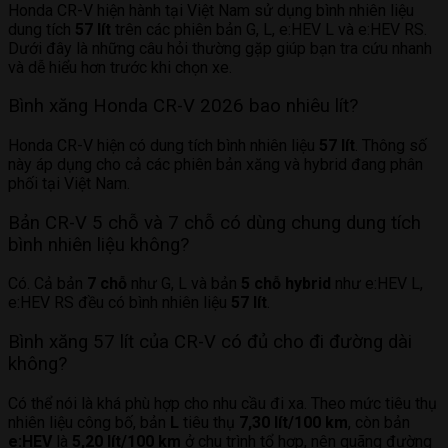
Honda CR-V hiện hành tại Việt Nam sử dụng bình nhiên liệu
dung tích
57 lít
trên các phiên bản G, L, e:HEV L và e:HEV RS.
Dưới đây là những câu hỏi thường gặp giúp bạn tra cứu nhanh
và dễ hiểu hơn trước khi chọn xe.
Bình xăng Honda CR-V 2026 bao nhiêu lít?
Honda CR-V hiện có dung tích bình nhiên liệu
57 lít
. Thông số
này áp dụng cho cả các phiên bản xăng và hybrid đang phân
phối tại Việt Nam.
NHẬN ƯU ĐÃI
ĐĂNG KÝ LÁI THỬ
Bản CR-V 5 chỗ và 7 chỗ có dùng chung dung tích
bình nhiên liệu không?
Có. Cả bản
7 chỗ
như G, L và bản
5 chỗ hybrid
như e:HEV L,
e:HEV RS đều có bình nhiên liệu
57 lít
.
Bình xăng 57 lít của CR-V có đủ cho đi đường dài
không?
LIÊN HỆ HOTLINE 0375.83.79.79
Có thể nói là khá phù hợp cho nhu cầu đi xa. Theo mức tiêu thụ
NHẬN NGAY
nhiên liệu công bố, bản
L
tiêu thụ
7,30 lít/100 km
, còn bản
e:HEV
là
5,20 lít/100 km
ở chu trình tổ hợp, nên quãng đường