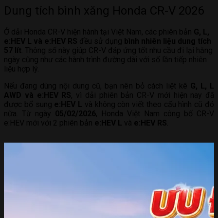
Dung tích bình xăng Honda CR-V 2026
Ở dải Honda CR-V hiện hành tại Việt Nam, các phiên bản
G, L,
e:HEV L và e:HEV RS
đều sử dụng
bình nhiên liệu dung tích
57 lít
. Thông số này giúp CR-V đáp ứng tốt nhu cầu đi lại hằng
ngày cũng như các hành trình đường dài với số lần tiếp nhiên
liệu hợp lý.
Nếu đang dùng nội dung cũ, bạn nên bỏ cách liệt kê
G, L, L
AWD và e:HEV RS
, vì dải phiên bản CR-V mới hiện nay đã
được bổ sung
e:HEV L
và không còn viết theo cấu hình cũ đó
nữa. Từ ngày
05/02/2026
, Honda Việt Nam công bố CR-V
e:HEV mới với 2 phiên bản
e:HEV L
và
e:HEV RS
.