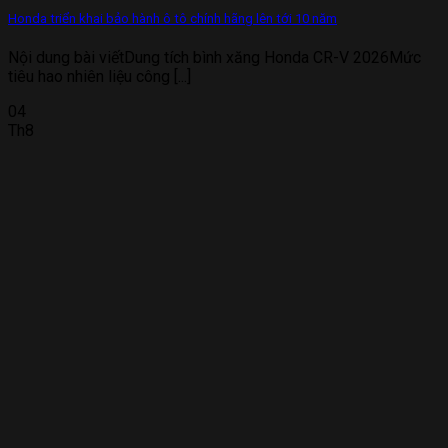
Honda triển khai bảo hành ô tô chính hãng lên tới 10 năm
Nội dung bài viếtDung tích bình xăng Honda CR-V 2026Mức
tiêu hao nhiên liệu công [...]
04
Th8