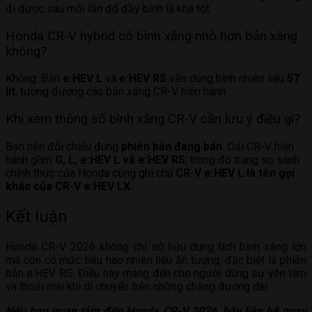
GIẢM TIỀN MẶT TRỰC TIẾP
đi được sau mỗi lần đổ đầy bình là khá tốt.
QUÀ TẶNG BẢO HIỂM THÂN VỎ
Honda CR-V hybrid có bình xăng nhỏ hơn bản xăng
QUÀ TẶNG PHỤ KIỆN CHÍNH HÃNG, BẢO
không?
HÀNH XE
ƯU ĐÃI ĐẶC BIỆT CHO KHÁCH LIÊN HỆ
Không. Bản
e:HEV L
và
e:HEV RS
vẫn dùng bình nhiên liệu
57
HOTLINE
lít
, tương đương các bản xăng CR-V hiện hành.
Khi xem thông số bình xăng CR-V cần lưu ý điều gì?
Trả thẳng
Trả góp
Bạn nên đối chiếu đúng
phiên bản đang bán
. Dải CR-V hiện
hành gồm
G, L, e:HEV L và e:HEV RS
; trong đó trang so sánh
chính thức của Honda cũng ghi chú
CR-V e:HEV L là tên gọi
khác của CR-V e:HEV LX
.
Kết luận
Honda CR-V 2026 không chỉ sở hữu dung tích bình xăng lớn
mà còn có mức tiêu hao nhiên liệu ấn tượng, đặc biệt là phiên
bản e:HEV RS. Điều này mang đến cho người dùng sự yên tâm
và thoải mái khi di chuyển trên những chặng đường dài.
Nếu bạn quan tâm đến Honda CR-V 2026, hãy liên hệ ngay