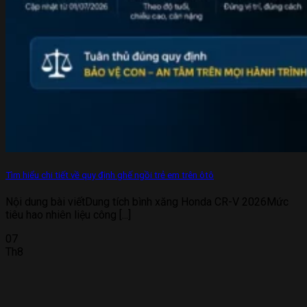
Tìm hiểu chi tiết về quy định ghế ngồi trẻ em trên ôtô
Nội dung bài viếtDung tích bình xăng Honda CR-V 2026Mức
tiêu hao nhiên liệu công [...]
07
Th8