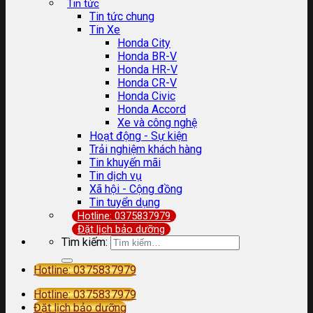
Tin tức
Tin tức chung
Tin Xe
Honda City
Honda BR-V
Honda HR-V
Honda CR-V
Honda Civic
Honda Accord
Xe và công nghệ
Hoạt động - Sự kiện
Trải nghiệm khách hàng
Tin khuyến mãi
Tin dịch vụ
Xã hội - Cộng đồng
Tin tuyển dụng
Hotline: 0375837979
Đặt lịch bảo dưỡng
Tìm kiếm:
Hotline: 0375837979
Hotline: 0375837979
Đặt lịch bảo dưỡng