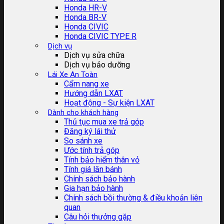
Honda HR-V
Honda BR-V
Honda CIVIC
Honda CIVIC TYPE R
Dịch vụ
Dịch vụ sửa chữa
Dịch vụ bảo dưỡng
Lái Xe An Toàn
Cẩm nang xe
Hướng dẫn LXAT
Hoạt động - Sự kiện LXAT
Dành cho khách hàng
Thủ tục mua xe trả góp
Đăng ký lái thử
So sánh xe
Ước tính trả góp
Tính bảo hiểm thân vỏ
Tính giá lăn bánh
Chính sách bảo hành
Gia hạn bảo hành
Chính sách bồi thường & điều khoản liên
quan
Câu hỏi thưởng gặp