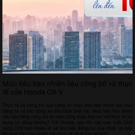
Mức tiêu hao nhiên liệu công bố và thực
tế của Honda CR-V
Thực tế và công bố của hãng về mức tiêu hao nhiên liệu mọi
hãng xe và các dòng xe đều khác biệt lớn. Mức tiêu hao nhiên
liệu các hãng công bố lúc nào cũng thấp hơn so với thực tế sử
dụng có đúng không? Với Honda, sau khi các bạn biếu bình
xăng CRV bao nhiêu lít và tìm hiểu động cơ của chiếc xe này
thì mức tiêu hao nhiên liệu thực tế sẽ là bao nhiêu?