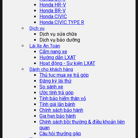
Honda HR-V
Honda BR-V
Honda CIVIC
Honda CIVIC TYPE R
Dịch vụ
Dịch vụ sửa chữa
Dịch vụ bảo dưỡng
Lái Xe An Toàn
Cẩm nang xe
Hướng dẫn LXAT
Hoạt động - Sự kiện LXAT
Dành cho khách hàng
Thủ tục mua xe trả góp
Đăng ký lái thử
So sánh xe
Ước tính trả góp
Tính bảo hiểm thân vỏ
Tính giá lăn bánh
Chính sách bảo hành
Gia hạn bảo hành
Chính sách bồi thường & điều khoản liên
quan
Câu hỏi thưởng gặp