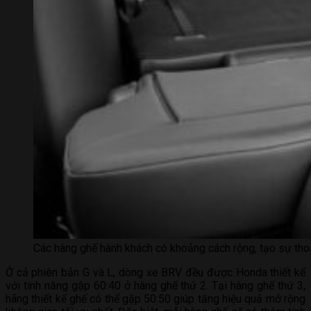
Các hàng ghế hành khách có khoảng cách rộng, tạo sự thoả
Ở cả phiên bản G và L, dòng xe BRV đều được Honda thiết kế
với tính năng gập 60:40 ở hàng ghế thứ 2. Tại hàng ghế thứ 3,
hãng thiết kế ghế có thể gập 50:50 giúp tăng hiệu quả mở rộng