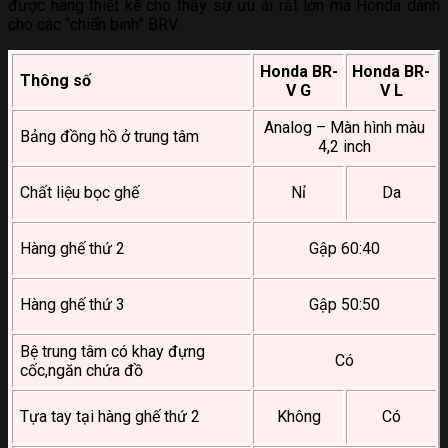
được hãng thiết kế cho thấy sự ưu ái rất lớn mà Honda dành
cho các “chiến binh” BRV.
Honda BR-
Honda BR-
Thông số
V G
V L
Analog – Màn hình màu
Bảng đồng hồ ở trung tâm
4,2 inch
REVIEW CHI TIẾT HONDA BR-V THẾ HỆ MỚI
Chất liệu bọc ghế
Nỉ
Da
Hàng ghế thứ 2
Gập 60:40
Hàng ghế thứ 3
Gập 50:50
Bệ trung tâm có khay đựng
Có
cốc,ngăn chứa đồ
Tựa tay tại hàng ghế thứ 2
Không
Có