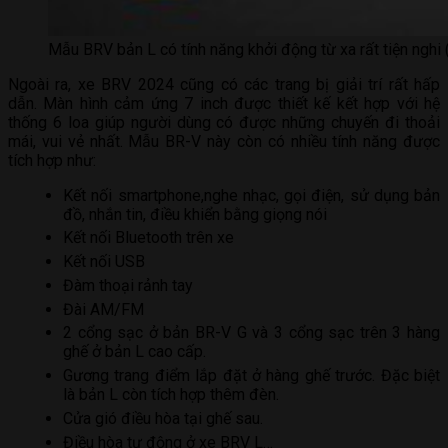
Mẫu BRV bản L có tính năng khởi động từ xa rất tiện nghi 
Ngoài ra, xe BRV 2024 cũng có các trang bị giải trí rất hấp
dẫn. Màn hình cảm ứng 7 inch được thiết kế kết hợp với hệ
thống 6 loa giúp người dùng có được những chuyến đi thoải
mái, vui vẻ nhất. Mẫu BR-V này còn có nhiều tính năng được
tích hợp như:
Kết nối smartphone,nghe nhạc, gọi điện, sử dụng bản
đồ, nhắn tin, điều khiển bằng giọng nói
Kết nối Bluetooth trên xe
Kết nối USB
Đàm thoại rảnh tay
Đài AM/FM
2 cổng sạc ở bản BR-V G và 3 cổng sạc trên 3 hàng
ghế ở bản L cao cấp.
Gương trang điểm lắp đặt ở hàng ghế trước. Đặc biệt
là bản L còn tích hợp thêm đèn.
Cửa gió điều hòa tại ghế sau.
Điều hòa tự động ở xe BRV L…