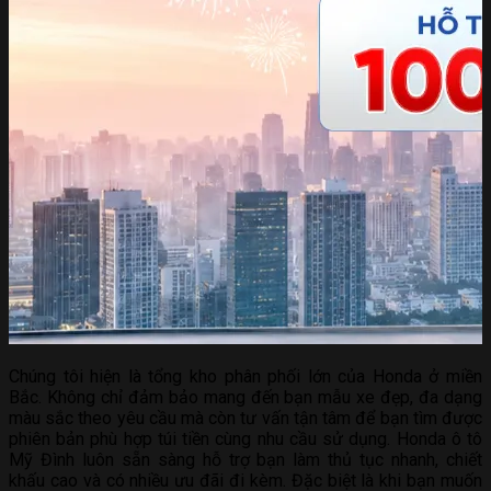
Chúng tôi hiện là tổng kho phân phối lớn của Honda ở miền
Bắc. Không chỉ đảm bảo mang đến bạn mẫu xe đẹp, đa dạng
màu sắc theo yêu cầu mà còn tư vấn tận tâm để bạn tìm được
phiên bản phù hợp túi tiền cùng nhu cầu sử dụng. Honda ô tô
Mỹ Đình luôn sẵn sàng hỗ trợ bạn làm thủ tục nhanh, chiết
khấu cao và có nhiều ưu đãi đi kèm. Đặc biệt là khi bạn muốn