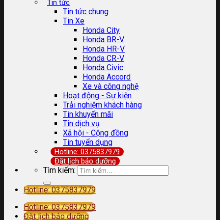
Tin tức
Tin tức chung
Tin Xe
Honda City
Honda BR-V
Honda HR-V
Honda CR-V
Honda Civic
Honda Accord
Xe và công nghệ
Hoạt động - Sự kiện
Trải nghiệm khách hàng
Tin khuyến mãi
Tin dịch vụ
Xã hội - Cộng đồng
Tin tuyển dụng
Hotline: 0375837979
Đặt lịch bảo dưỡng
Tìm kiếm:
Hotline: 0375837979
Hotline: 0375837979
Đặt lịch bảo dưỡng