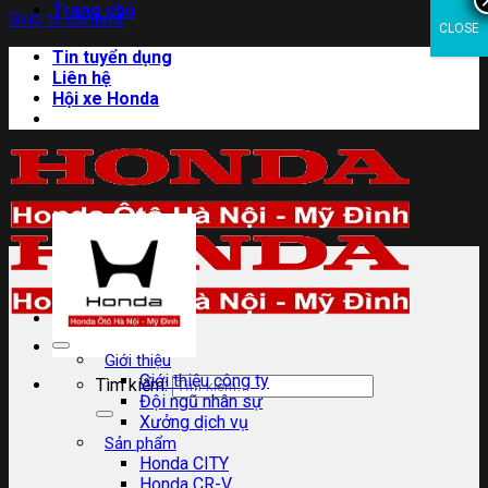
Trang chủ
Skip to content
CLOSE
Tin tuyển dụng
Liên hệ
Hội xe Honda
Giới thiệu
Giới thiệu công ty
Tìm kiếm:
Đội ngũ nhân sự
Xưởng dịch vụ
Sản phẩm
Honda CITY
Honda CR-V