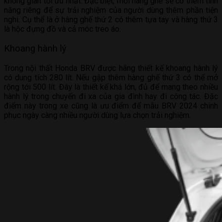
không gian tối ưu nhất. Đặc biệt, mỗi hàng ghế sẽ có thêm tính
năng riêng để sự trải nghiệm của người dùng thêm phần tiện
nghi. Cụ thể là ở hàng ghế thứ 2 có thêm tựa tay và hàng thứ 3
là hộc đựng đồ và cả móc treo áo.
Khoang hành lý
Trong nội thất Honda BRV được hãng thiết kế khoang hành lý
có dung tích 280 lít. Nếu gập thêm hàng ghế thứ 3 có thể mở
rộng tới 500 lít. Đây là thiết kế khá lớn, đủ để mang theo nhiều
hành lý trong chuyến đi xa của gia đình hay đi công tác. Đặc
điểm này trong xe cũng là ưu điểm để mẫu BRV 2024 chinh
phục ngày càng nhiều người dùng lựa chọn trải nghiệm.