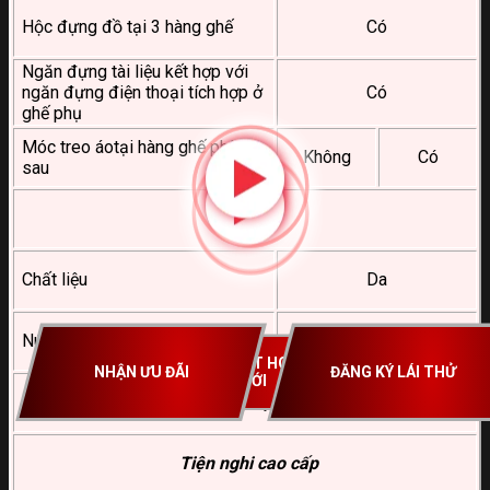
Hộc đựng đồ tại 3 hàng ghế
Có
Ngăn đựng tài liệu kết hợp với
ngăn đựng điện thoại tích hợp ở
Có
ghế phụ
Móc treo áotại hàng ghế phía
Không
Có
sau
Tay lái
Chất liệu
Da
Nút chỉnh âm thanh
Có
REVIEW CHI TIẾT HONDA
NHẬN ƯU ĐÃI
ĐĂNG KÝ LÁI THỬ
BR-V THẾ HỆ MỚI
Trang bị tiện nghi
Tiện nghi cao cấp