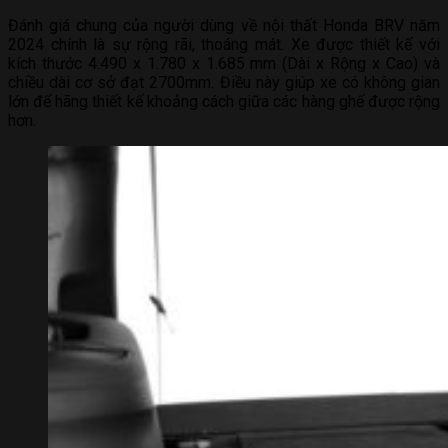
Đánh giá chung của người dùng về nội thất Honda BRV năm
2024 chính là sự rộng rãi, thoáng mát. Xe được thiết kế với
kích thước 4.490 x 1.780 x 1.685 mm (Dài x Rộng x Cao) và
chiều dài cơ sở đạt 2700mm. Điều này giúp xe có không gian
lớn để hãng thiết kế khoảng cách giữa các hàng ghế được rộng
hơn.