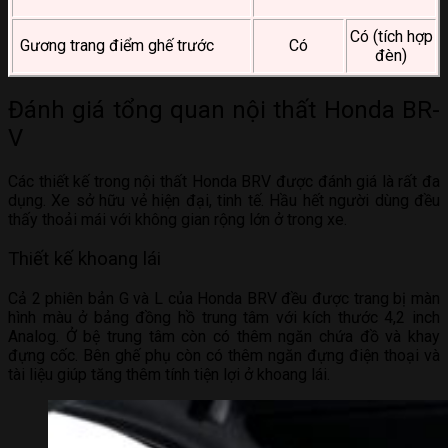
Có (tích hợp
Gương trang điểm ghế trước
Có
đèn)
Đánh giá tổng quan nội thất Honda BR-
V
Các thiết kế trong nội thất Honda BRV được đánh giá là rất đa
dụng. Xe sở hữu vẻ hiện đại, tinh tế. Hầu hết người dùng đều
thấy thoải mái với không gian rộng lớn ở trong xe.
Thiết kế khoang lái
Cả 2 phiên bản G và L của Honda BRV đều được trang bị màn
hình màu ở bảng đồng hồ trung tâm với kích thước 4,2 inch
Analog. Ở bệ trung tâm còn có thêm ngăn chứa đồ và khay
đựng cốc. Bên ghế phụ còn có thêm ngăn đựng điện thoại và
tài liệu giúp tăng thêm tính tiện lợi ở khoang lái.