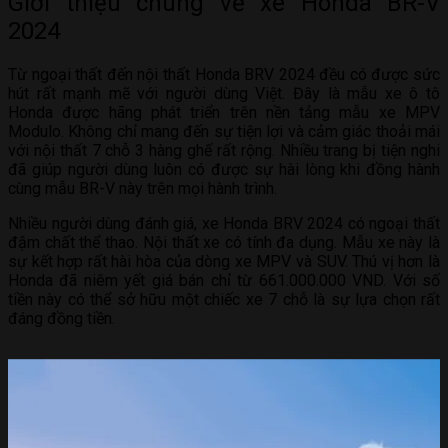
Giới thiệu chung về xe Honda BR-V
2024
Từ ngoại thất đến nội thất Honda BRV 2024 đều có được sức
hút rất mạnh mẽ với người dùng Việt. Đây là mẫu xe ô tô
Honda được hãng phát triển trên nền tảng mẫu xe MPV
Modulo. Không chỉ mang đến sự tiện lợi và cảm giác thoải mái
với nội thất 7 chỗ 3 hàng ghế rất rộng. Nhiều trang bị tiện nghi
đã giúp người dùng luôn có được sự hài lòng khi đồng hành
cùng mẫu BR-V này trên mọi hành trình.
Nhiều người dùng đánh giá, xe Honda BRV 2024 có ngoại thất
đậm chất thể thao. Nội thất xe có tính đa dụng. Mẫu xe này là
sự kết hợp rất hài hòa của dòng xe MPV và SUV. Thú vị hơn là
Honda đã niêm yết giá bán chỉ từ 661.000.000 VND. Với số
tiền này có thể sở hữu một chiếc xe 7 chỗ là sự lựa chọn rất
đáng đồng tiền.