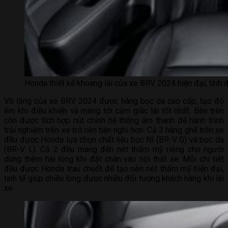
Honda thiết kế khoang lái của xe BRV 2024 hiện đại, tính 
Vô lăng của xe BRV 2024 được hãng bọc da cao cấp, tạo độ
êm khi điều khiển và mang tới cảm giác lái tốt nhất. Bên trên
còn được tích hợp nút chỉnh hệ thống âm thanh để hành trình
trải nghiệm trên xe trở nên tiện nghi hơn. Cả 3 hàng ghế trên xe
đều được Honda lựa chọn chất liệu bọc Nỉ (BR-V G) và bọc da
(BR-V L). Cả 2 đều mang đến nét thẩm mỹ riêng cho người
dùng thêm hài lòng khi đặt chân vào nội thất xe. Mỗi chi tiết
đều được Honda trau chuốt để tạo nên nét thẩm mỹ hiện đại,
tinh tế giúp chiều lòng được nhiều đối tượng khách hàng khi lái
xe.