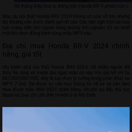
Hệ thống điều hòa tự động trên Honda BR-V phiên bản L.
Mặc dù nội thất Honda BRV 2024 không có cửa sổ trời nhưng
độ thoáng vẫn được đánh giá rất cao. Các tiện nghi trên xe hứa
hẹn mang đến cho người dùng những trải nghiệm tối ưu nhất
một khi chọn đồng hành cùng mẫu MPV này.
Địa chỉ mua Honda BR-V 2024 chính
hãng, giá tốt
Khi khám phá nội thất Honda BRV 2024, rất nhiều người đã
thấy hài lòng và muốn tậu ngay mẫu xe này. Với giá tốt chỉ từ
661.000.000 VND, đây là lựa chọn lý tưởng trong phân khúc xe
MPV 7 chỗ. Để được tư vấn mọi thông tin về xe và yên tâm
mua được mẫu BRV 2024 chính hãng, chi phí ưu đãi, thủ tục
thuận lợi, bạn chỉ cần đến Honda ô tô Mỹ Đình.