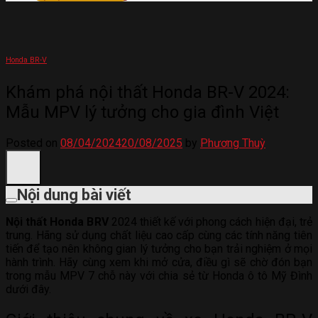
Honda BR-V
Khám phá nội thất Honda BR-V 2024:
Mẫu MPV lý tưởng cho gia đình Việt
Posted on
08/04/2024
20/08/2025
by
Phương Thuỳ
Nội dung bài viết
Nội thất Honda BRV
2024 thiết kế với phong cách hiện đại, trẻ
trung. Hãng sử dụng chất liệu cao cấp cùng các tính năng tiên
tiến để tạo nên không gian lý tưởng cho bạn trải nghiệm ở mọi
hành trình. Hãy cùng xem khi mở cửa, điều gì sẽ chờ đón bạn
trong mẫu MPV 7 chỗ này với chia sẻ từ Honda ô tô Mỹ Đình
dưới đây.