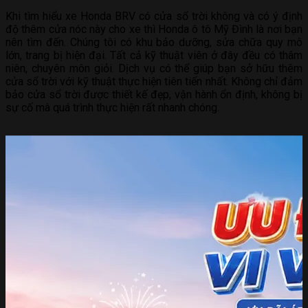
Khi tìm hiểu xe Honda BRV có cửa sổ trời không và có ý định
độ thêm cửa nóc này cho xe thì Honda ô tô Mỹ Đình là nơi bạn
nên tìm đến. Chúng tôi có khu bảo dưỡng, sửa chữa quy mô
lớn, trang bị hiện đại. Tất cả kỹ thuật viên ở đây đều có thâm
niên, chuyên môn giỏi. Dịch vụ có thể giúp bạn sở hữu thêm
cửa sổ trời với kỹ thuật thực hiện tiên tiến nhất. Không chỉ đảm
bảo cửa sổ trời được thiết kế đẹp, vận hành ổn định, không bị
sự cố mà quá trình thực hiện rất nhanh chóng.