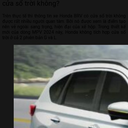
cửa sổ trời không?
Trên thực tế thì thông tin xe Honda BRV có cửa sổ trời không
được rất nhiều người quan tâm. Bởi nó được xem là điểm tạo
nên vẻ ngoài sang trọng, hiện đại của xế hộp. Trong thiết kế
mới của dòng MPV 2024 này, Honda không tích hợp cửa sổ
trời ở cả 2 phiên bản G và L.