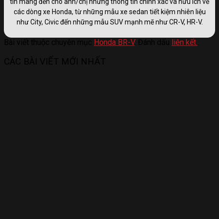
tin mang đến cho anh/chị những thông tin chính xác và hữu ích về
các dòng xe Honda, từ những mẫu xe sedan tiết kiệm nhiên liệu
như City, Civic đến những mẫu SUV mạnh mẽ như CR-V, HR-V.
Bài viết thuộc chuyên mục
Honda BR-V
. Đánh dấu
liên kết.
.
CÁC BÀI VIẾT MỚI NHẤT