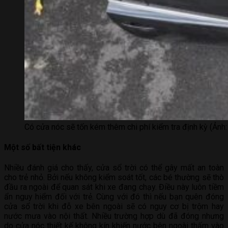
Có cửa nóc sẽ tốn kém thêm chi phí kiểm tra định kỳ (Ảnh:
Một số bất tiện khác
Nhiều đánh giá cho thấy, cửa sổ trời có thể gây mất an toàn
cho trẻ nhỏ. Bởi nếu không kiểm soát tốt, các bé thường sẽ thò
đầu ra ngoài để quan sát khi xe đang chạy. Điều này luôn tiềm
ẩn nguy hiểm đối với trẻ. Cùng với đó thì nếu bạn quên đóng
cửa sổ trời khi đỗ xe bên ngoài sẽ có nguy cơ bị trộm hay
nước mưa vào nội thất. Nhiều trường hợp dù đã đóng nhưng
do cửa nóc thiết kế không kín khiến nước bên ngoài thấm vào