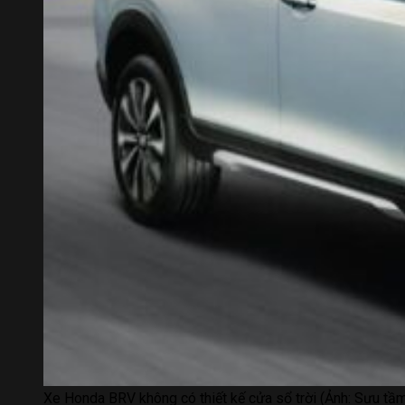
Xe Honda BRV không có thiết kế cửa sổ trời (Ảnh: Sưu tầm