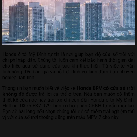
Honda ô tô Mỹ Đình tự tin là nơi giúp bạn độ cửa sổ trời với
chi phí hấp dẫn. Chúng tôi luôn cam kết bảo hành thời gian dài
cho hiệu quả sử dụng cửa sau khi thực hiện. Từ việc tư vấn
tính năng đến báo giá và hỗ trợ, dịch vụ luôn đảm bảo chuyên
nghiệp, tận tình.
Thông tin bạn muốn biết về việc xe
Honda BRV có cửa sổ trời
không
đã được trả lời cụ thể ở trên. Nếu bạn muốn có thêm
thiết kế cửa nóc này trên xe chỉ cần đến Honda ô tô Mỹ Đình.
Hotline: 0375 837 979 luôn có bộ phận CSKH tư vấn mọi lúc.
Bạn sẽ hài lòng nếu chọn chúng tôi để có thêm trải nghiệm thú
vị với cửa sổ trời thoáng đãng trên mẫu MPV 7 chỗ này.
NHẬN ƯU ĐÃI
ĐĂNG KÝ LÁI THỬ