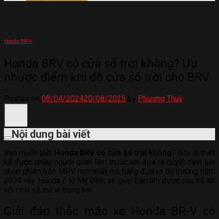
Honda BR-V
Honda BRV có cửa sổ trời không? Ưu
nhược điểm khi độ cửa sổ trời cho BRV
Posted on
08/04/2024
20/08/2025
by
Phương Thuỳ
Nội dung bài viết
Bạn muốn biết
Honda BRV có cửa sổ trời không
? Đây là thiết
kế được nhiều người quan tâm trước khi đưa ra quyết định lựa
chọn phiên bản MPV mới nhất mà hãng đưa ra thị trường năm
2024 này. Honda ô tô Mỹ Đình sẽ giúp bạn tìm được câu trả lời
với chia sẻ thú vị trong bài.
Giải đáp thắc mắc xe Honda BR-V có