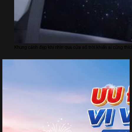
Khung cảnh đẹp khi nhìn qua cửa sổ trời khiến ai cũng thíc