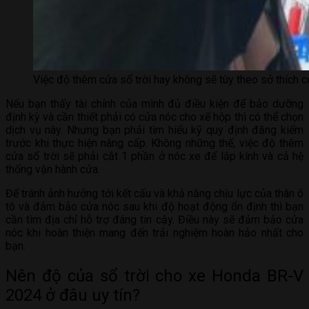
Việc độ thêm cửa sổ trời hay không sẽ tùy theo sở thích c
Nếu bạn thấy tài chính của mình đủ điều kiện để bảo dưỡng
định kỳ và cần thiết phải có cửa nóc cho xế hộp thì có thể chọn
dịch vụ này. Nhưng bạn phải tìm hiểu kỹ quy định đăng kiểm
trước khi thực hiện nâng cấp. Không những thế, việc độ thêm
cửa sổ trời sẽ phải cắt 1 phần ở nóc xe để lắp kính và cả hệ
thống vận hành cửa.
Để tránh ảnh hưởng tới kết cấu và khả năng chịu lực của thân ô
tô và đảm bảo cửa nóc sau khi độ hoạt động ổn định thì bạn
cần tìm địa chỉ hỗ trợ đáng tin cậy. Điều này sẽ đảm bảo cửa
nóc khi hoàn thiện mang đến trải nghiệm hoàn hảo nhất cho
bạn.
Nên độ của sổ trời cho xe Honda BR-V
2024 ở đâu uy tín?