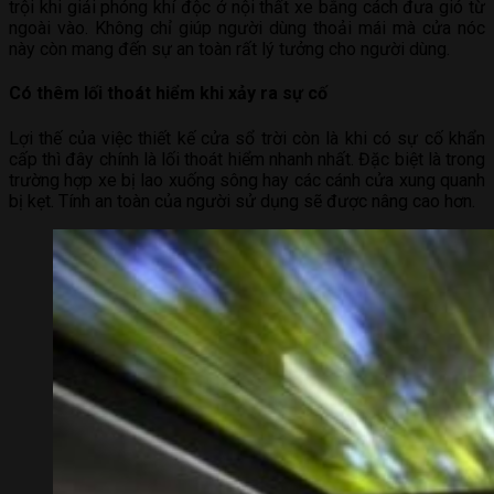
trội khi giải phóng khí độc ở nội thất xe bằng cách đưa gió từ
ngoài vào. Không chỉ giúp người dùng thoải mái mà cửa nóc
này còn mang đến sự an toàn rất lý tưởng cho người dùng.
Có thêm lối thoát hiểm khi xảy ra sự cố
Lợi thế của việc thiết kế cửa sổ trời còn là khi có sự cố khẩn
cấp thì đây chính là lối thoát hiểm nhanh nhất. Đặc biệt là trong
trường hợp xe bị lao xuống sông hay các cánh cửa xung quanh
bị kẹt. Tính an toàn của người sử dụng sẽ được nâng cao hơn.