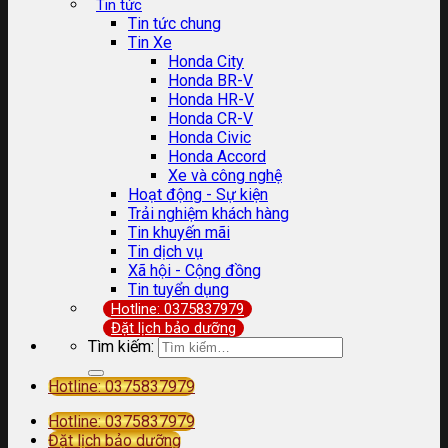
Tin tức
Tin tức chung
Tin Xe
Honda City
Honda BR-V
Honda HR-V
Honda CR-V
Honda Civic
Honda Accord
Xe và công nghệ
Hoạt động - Sự kiện
Trải nghiệm khách hàng
Tin khuyến mãi
Tin dịch vụ
Xã hội - Cộng đồng
Tin tuyển dụng
Hotline: 0375837979
Đặt lịch bảo dưỡng
Tìm kiếm:
Hotline: 0375837979
Hotline: 0375837979
Đặt lịch bảo dưỡng