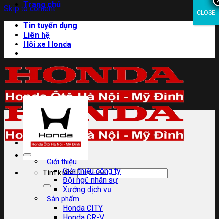
Trang chủ
Skip to content
CLOSE
Tin tuyển dụng
Liên hệ
Hội xe Honda
Giới thiệu
Giới thiệu công ty
Tìm kiếm:
Đội ngũ nhân sự
Xưởng dịch vụ
Sản phẩm
Honda CITY
Honda CR-V