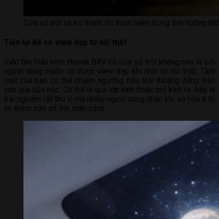
Cửa sổ trời sẽ trở thành lối thoát hiểm trong tình huống k
Tiện lợi để có view đẹp từ nội thất
Việc tìm hiểu xem Honda BRV có cửa sổ trời không còn là bởi
người dùng muốn có được view đẹp khi nhìn từ nội thất. Tầm
mắt của bạn có thể chiêm ngưỡng bầu trời thoáng đãng trên
cao qua cửa nóc. Có thể là qua lớp kính hoặc mở kính ra. Đây là
trải nghiệm rất thú vị mà nhiều người công nhận khi sở hữu ô tô
có thêm cửa sổ trời toàn cảnh.