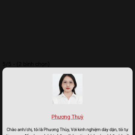
LIÊN HỆ HOTLINE 0375.83.79.79
5/5 - (2 bình chọn)
NHẬN NGAY
GIẢM TIỀN MẶT TRỰC TIẾP
QUÀ TẶNG BẢO HIỂM THÂN VỎ
QUÀ TẶNG PHỤ KIỆN CHÍNH HÃNG, BẢO
HÀNH XE
ƯU ĐÃI ĐẶC BIỆT CHO KHÁCH LIÊN HỆ
HOTLINE
Phương Thuỳ
Trả thẳng
Trả góp
Chào anh/chị, tôi là Phương Thùy, Với kinh nghiệm dày dặn, tôi tự