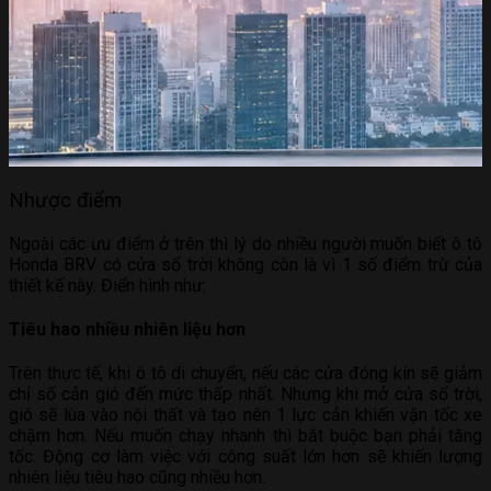
Nhược điểm
Ngoài các ưu điểm ở trên thì lý do nhiều người muốn biết ô tô
Honda BRV có cửa sổ trời không còn là vì 1 số điểm trừ của
thiết kế này. Điển hình như:
Tiêu hao nhiều nhiên liệu hơn
Trên thực tế, khi ô tô di chuyển, nếu các cửa đóng kín sẽ giảm
chỉ số cản gió đến mức thấp nhất. Nhưng khi mở cửa sổ trời,
gió sẽ lùa vào nội thất và tạo nên 1 lực cản khiến vận tốc xe
chậm hơn. Nếu muốn chạy nhanh thì bắt buộc bạn phải tăng
tốc. Động cơ làm việc với công suất lớn hơn sẽ khiến lượng
nhiên liệu tiêu hao cũng nhiều hơn.