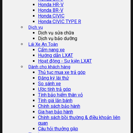
Honda HR-V
Honda BR-V
Honda CIVIC
Honda CIVIC TYPE R
Dịch vụ
Dịch vụ sửa chữa
Dịch vụ bảo dưỡng
Lái Xe An Toàn
Cẩm nang xe
Hướng dẫn LXAT
Hoạt động - Sự kiện LXAT
Dành cho khách hàng
Thủ tục mua xe trả góp
Đăng ký lái thử
So sánh xe
Ước tính trả góp
Tính bảo hiểm thân vỏ
Tính giá lăn bánh
Chính sách bảo hành
Gia hạn bảo hành
Chính sách bồi thường & điều khoản liên
quan
Câu hỏi thưởng gặp