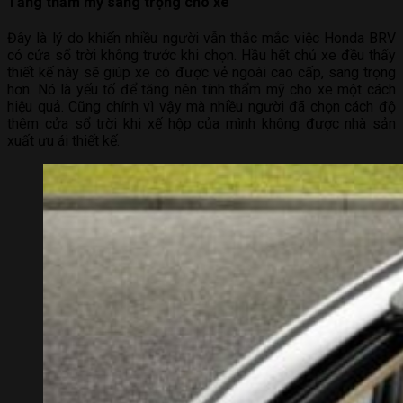
Tăng thẩm mỹ sang trọng cho xe
Đây là lý do khiến nhiều người vẫn thắc mắc việc Honda BRV
có cửa sổ trời không trước khi chọn. Hầu hết chủ xe đều thấy
thiết kế này sẽ giúp xe có được vẻ ngoài cao cấp, sang trọng
hơn. Nó là yếu tố để tăng nên tính thẩm mỹ cho xe một cách
hiệu quả. Cũng chính vì vậy mà nhiều người đã chọn cách độ
thêm cửa sổ trời khi xế hộp của mình không được nhà sản
xuất ưu ái thiết kế.