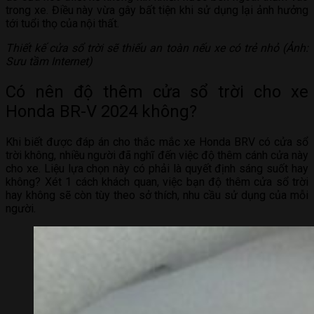
trong xe. Điều này vừa gây bất tiện khi sử dụng lại ảnh hưởng
tới tuổi thọ của nội thất.
Thiết kế cửa sổ trời sẽ thiếu an toàn nếu xe có trẻ nhỏ (Ảnh:
Sưu tầm Internet)
Có nên độ thêm cửa sổ trời cho xe
Honda BR-V 2024 không?
Khi biết được đáp án cho thắc mắc xe Honda BRV có cửa sổ
trời không, nhiều người đã nghĩ đến việc độ thêm cánh cửa này
cho xe. Liệu lựa chọn này có phải là quyết định sáng suốt hay
không? Xét 1 cách khách quan, việc bạn độ thêm cửa sổ trời
hay không sẽ còn tùy theo sở thích, nhu cầu sử dụng của mỗi
người.