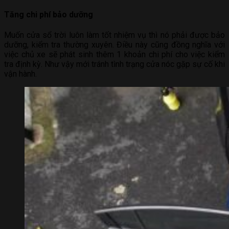
NHẬN ƯU ĐÃI
ĐĂNG KÝ LÁI THỬ
Tăng chi phí bảo dưỡng
Muốn cửa sổ trời luôn làm tốt nhiệm vụ thì nó phải được bảo
dưỡng, kiểm tra thường xuyên. Điều này cũng đồng nghĩa với
việc chủ xe sẽ phát sinh thêm 1 khoản chi phí cho việc kiểm
tra định kỳ. Như vậy mới tránh tình trạng cửa nóc gặp sự cố khi
vận hành.
LIÊN HỆ HOTLINE 0375.83.79.79
NHẬN NGAY
GIẢM TIỀN MẶT TRỰC TIẾP
QUÀ TẶNG BẢO HIỂM THÂN VỎ
QUÀ TẶNG PHỤ KIỆN CHÍNH HÃNG, BẢO
HÀNH XE
ƯU ĐÃI ĐẶC BIỆT CHO KHÁCH LIÊN HỆ
HOTLINE
Trả thẳng
Trả góp