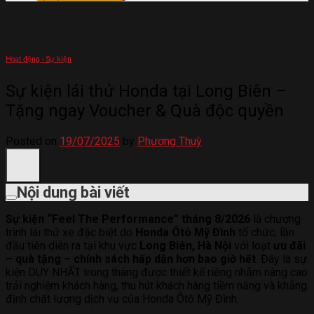
Hoạt động - Sự kiện
Sự kiện lái thử Honda tại Long Biên –
Tặng ngay Voucher & Quà độc quyền
Posted on
19/07/2025
by
Phương Thuỳ
Nội dung bài viết
Sự kiện “Feel The Performance” tháng 8/2026
là chương
trình lái thử xe đặc biệt do
Honda Ôtô Mỹ Đình
tổ chức, lần
đầu tiên diễn ra tại khu vực
Long Biên, Hà Nội
với loạt
ưu đãi
– quà tặng – chính sách hấp dẫn hơn bao giờ hết
. Đây là sự
kiện DUY NHẤT trong tháng được thiết kế riêng nhằm nâng cao
trải nghiệm khách hàng, thu hút khách hàng tiềm năng và khẳng
định chất lượng dịch vụ của Honda Ôtô Mỹ Đình.