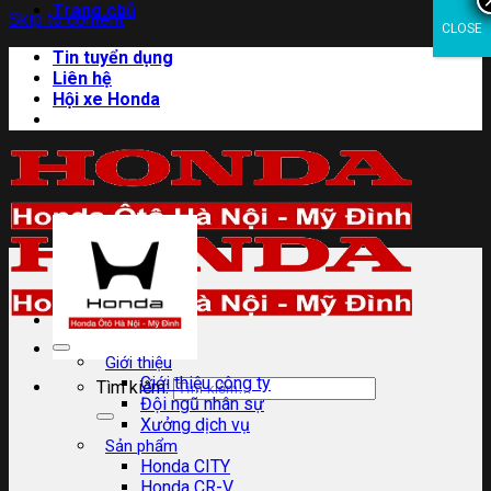
Trang chủ
Skip to content
CLOSE
Tin tuyển dụng
Liên hệ
Hội xe Honda
Giới thiệu
Giới thiệu công ty
Tìm kiếm:
Đội ngũ nhân sự
Xưởng dịch vụ
Sản phẩm
Honda CITY
Honda CR-V