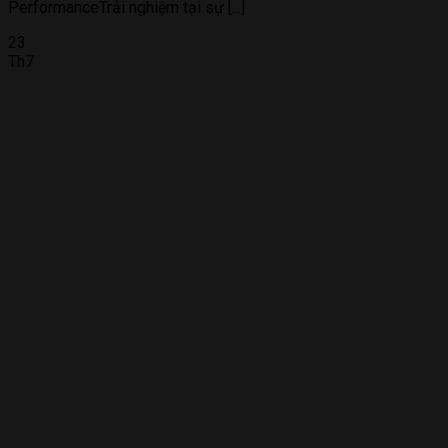
PerformanceTrải nghiệm tại sự [...]
23
Th7