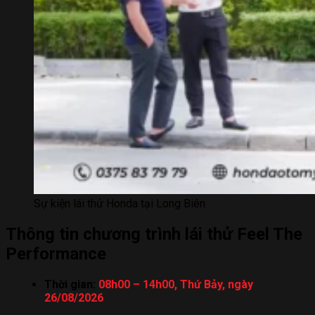
Sự kiện lái thử Honda tại Long Biên
Thông tin chương trình lái thử Feel The
Performance
Thời gian:
08h00 – 14h00, Thứ Bảy, ngày
26/08/2026