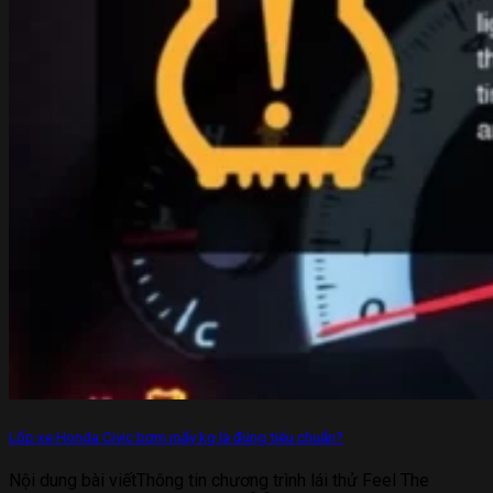
Lốp xe Honda Civic bơm mấy kg là đúng tiêu chuẩn?
Nội dung bài viếtThông tin chương trình lái thử Feel The