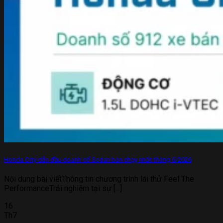
Honda City dẫn đầu doanh số Sedan bán chạy nhất tháng 6/2026
Nội dung bài viếtThông tin chương trình lái thử Feel The
PerformanceTrải nghiệm tại sự [...]
16
Th7