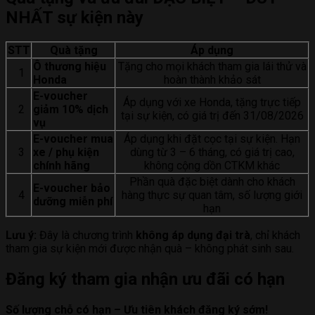
NHẤT sự kiện này
STT
Quà tặng
Áp dụng
Ô thương hiệu
Tặng cho mọi khách tham gia lái thử và
1
Honda
hoàn thành khảo sát
E-voucher
Áp dụng với xe Honda, tặng trực tiếp
2
giảm 10% dịch
tại sự kiện, có giá trị đến 31/08/2026
vụ
E-voucher mua
Áp dụng khi đặt cọc tại sự kiện. Hạn
3
xe / phụ kiện
dùng từ 3 – 6 tháng, có giá trị cao,
chính hãng
không cộng dồn CTKM khác
Phần quà đặc biệt dành cho khách
E-voucher bảo
4
hàng thực sự quan tâm, số lượng giới
dưỡng miễn phí
hạn
Lưu ý:
Đây là chương trình
không áp dụng đại trà
, chỉ khách
tham gia sự kiện mới được nhận quà – không phát sinh sau.
Đăng ký tham gia nhận ưu đãi có hạn
Số lượng chỗ có hạn – Ưu tiên khách đăng ký sớm!