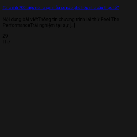
Tài chính 700 triệu nên chọn mẫu xe nào phù hợp nhu cầu thực tế?
Nội dung bài viếtThông tin chương trình lái thử Feel The
PerformanceTrải nghiệm tại sự [...]
29
Th7