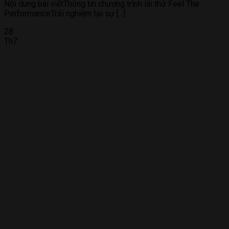
Nội dung bài viếtThông tin chương trình lái thử Feel The
PerformanceTrải nghiệm tại sự [...]
28
Th7