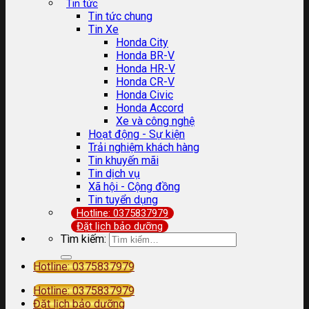
Tin tức
Tin tức chung
Tin Xe
Honda City
Honda BR-V
Honda HR-V
Honda CR-V
Honda Civic
Honda Accord
Xe và công nghệ
Hoạt động - Sự kiện
Trải nghiệm khách hàng
Tin khuyến mãi
Tin dịch vụ
Xã hội - Cộng đồng
Tin tuyển dụng
Hotline: 0375837979
Đặt lịch bảo dưỡng
Tìm kiếm:
Hotline: 0375837979
Hotline: 0375837979
Đặt lịch bảo dưỡng