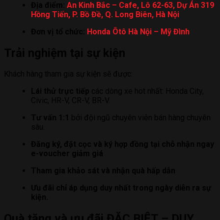
Địa điểm:
An Kinh Bắc – Cafe, Lô 62-63, Dự Án 319
Hồng Tiến, P. Bồ Đề, Q. Long Biên, Hà Nội
Đơn vị tổ chức:
Honda Ôtô Hà Nội – Mỹ Đình
Trải nghiệm tại sự kiện
Khách hàng tham gia sự kiện sẽ được:
Lái thử trực tiếp
các dòng xe hot nhất: Honda City,
Civic, HR-V, CR-V, BR-V.
Tư vấn 1:1
bởi đội ngũ chuyên viên bán hàng chuyên
sâu.
Đăng ký, đặt cọc và ký hợp đồng tại chỗ nhận ngay
e-voucher giảm giá
Tham gia khảo sát và nhận quà hấp dẫn
Ưu đãi chỉ áp dụng duy nhất trong ngày diễn ra sự
kiện.
Quà tặng và ưu đãi ĐẶC BIỆT – DUY