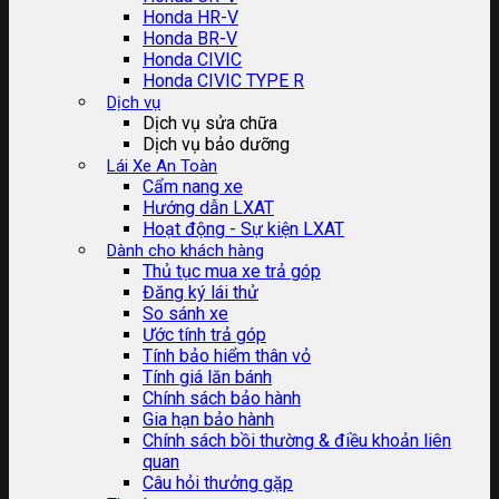
Honda HR-V
Honda BR-V
Honda CIVIC
Honda CIVIC TYPE R
Dịch vụ
Dịch vụ sửa chữa
Dịch vụ bảo dưỡng
Lái Xe An Toàn
Cẩm nang xe
Hướng dẫn LXAT
Hoạt động - Sự kiện LXAT
Dành cho khách hàng
Thủ tục mua xe trả góp
Đăng ký lái thử
So sánh xe
Ước tính trả góp
Tính bảo hiểm thân vỏ
Tính giá lăn bánh
Chính sách bảo hành
Gia hạn bảo hành
Chính sách bồi thường & điều khoản liên
quan
Câu hỏi thưởng gặp