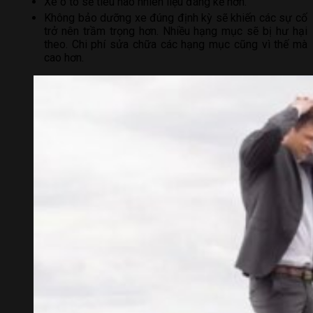
Xe ô tô sẽ tiêu hao nhiên liệu đáng kể hơn.
Không bảo dưỡng xe đúng định kỳ sẽ khiến các sự cố
trở nên trầm trọng hơn. Nhiều hạng mục sẽ bị hư hại
theo. Chi phí sửa chữa các hạng mục cũng vì thế mà
cao hơn.