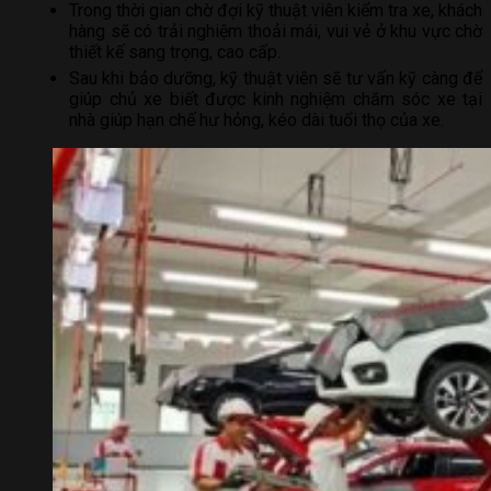
Trong thời gian chờ đợi kỹ thuật viên kiểm tra xe, khách
hàng sẽ có trải nghiệm thoải mái, vui vẻ ở khu vực chờ
thiết kế sang trọng, cao cấp.
Sau khi bảo dưỡng, kỹ thuật viên sẽ tư vấn kỹ càng để
giúp chủ xe biết được kinh nghiệm chăm sóc xe tại
nhà giúp hạn chế hư hỏng, kéo dài tuổi thọ của xe.