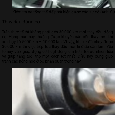
Kiểm tra xe tổng thể để phát hiện được các sự cố (Ảnh: Sư
Thay dầu động cơ
Trên thực tế thì không phải đến 30.000 km mới thay dầu động
cơ. Hạng mục này thường được khuyến cáo cần thay mới khi
xe chạy từ 5000 km – 10.000 km. Vì vậy, khi xe đã chạy được
30.000 km thì việc tiếp tục thay dầu mới là điều cần làm. Yếu
tố này vừa giúp động cơ hoạt động êm hơn, tối ưu nhiên liệu
và giúp tăng tuổi thọ một cách tốt nhất. Điều này cũng giúp
tránh các hỏng hóc ở bộ phận quan trọng này.