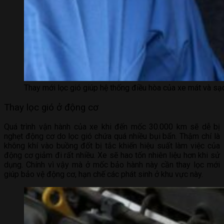
Thay mới lọc gió giúp hệ thống điều hòa của xe mát và sạ
Thay lọc gió ở động cơ
Quá trình vận hành của xe khi đến mốc 30.000 km sẽ dễ bị
nghẹt động cơ do lọc gió chứa quá nhiều bụi bẩn. Thậm chí là
không khí vào buồng đốt bị tắc khiến hiệu suất làm việc của
động cơ giảm đi rất nhiều. Xe sẽ hao tốn nhiên liệu hơn khi sử
dụng. Chính vì vậy mà ở mốc bảo hành này cần thay lọc mới
giúp bảo vệ động cơ, hạn chế các phát sinh ở khu vực này.