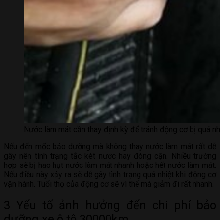
Nước làm mát cần thay định kỳ để tránh động cơ bị quá nhi
Nếu đến mốc bảo dưỡng mà không thay nước làm mát rất dễ
gây nên tình trạng tắc két nước hay đóng cặn. Nhiều trường
hợp sẽ bị hao hụt nước làm mát nhanh hoặc hết nước làm mát.
Nếu điều này xảy ra sẽ dễ gây tình trạng quá nhiệt khi động cơ
vận hành. Tuổi thọ của động cơ sẽ vì thế mà giảm đi rất nhanh.
3 Yếu tố ảnh hưởng đến chi phí bảo
dưỡng xe ô tô 30000km