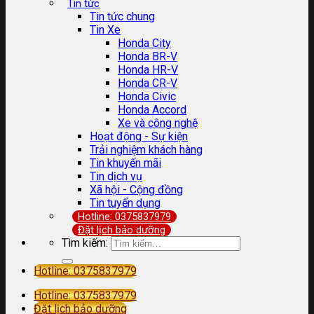
Tin tức
Tin tức chung
Tin Xe
Honda City
Honda BR-V
Honda HR-V
Honda CR-V
Honda Civic
Honda Accord
Xe và công nghệ
Hoạt động - Sự kiện
Trải nghiệm khách hàng
Tin khuyến mãi
Tin dịch vụ
Xã hội - Cộng đồng
Tin tuyển dụng
Hotline: 0375837979
Đặt lịch bảo dưỡng
Tìm kiếm:
Hotline: 0375837979
Hotline: 0375837979
Đặt lịch bảo dưỡng