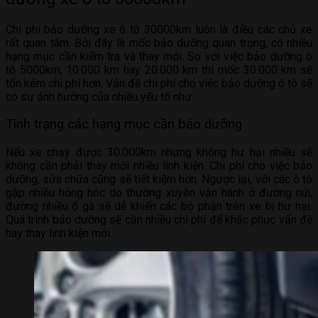
Chi phí bảo dưỡng xe ô tô 30000km luôn là điều các chủ xe
rất quan tâm. Bởi đây là mốc bảo dưỡng quan trọng, có nhiều
hạng mục cần kiểm tra và thay mới. So với việc bảo dưỡng ô
tô 5000km, 10.000 km hay 20.000 km thì mốc 30.000 km sẽ
tốn kém chi phí hơn. Vấn đề chi phí cho việc bảo dưỡng ô tô sẽ
có sự ảnh hưởng của nhiều yếu tố như:
Tình trạng các hạng mục cần bảo dưỡng
Nếu xe chạy được 30.000km nhưng không hư hại nhiều sẽ
không cần phải thay mới nhiều linh kiện. Chi phí cho việc bảo
dưỡng, sửa chữa cũng sẽ tiết kiệm hơn. Ngược lại, với các ô tô
gặp nhiều hỏng hóc do thường xuyên vận hành ở đường núi,
đường nhiều ổ gà sẽ dễ khiến các bộ phận trên xe bị hư hại.
Quá trình bảo dưỡng sẽ cần nhiều chi phí để khắc phục vấn đề
hay thay linh kiện mới.