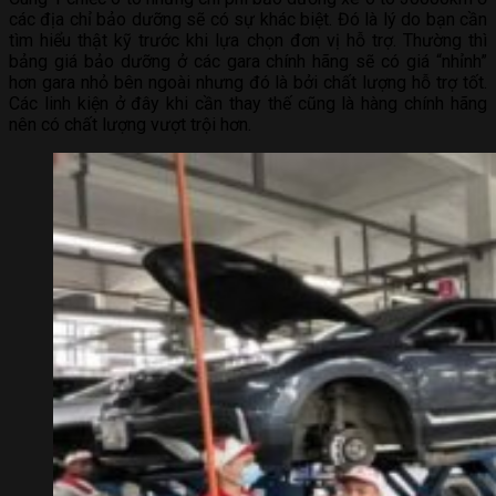
các địa chỉ bảo dưỡng sẽ có sự khác biệt. Đó là lý do bạn cần
tìm hiểu thật kỹ trước khi lựa chọn đơn vị hỗ trợ. Thường thì
bảng giá bảo dưỡng ở các gara chính hãng sẽ có giá “nhỉnh”
hơn gara nhỏ bên ngoài nhưng đó là bởi chất lượng hỗ trợ tốt.
Các linh kiện ở đây khi cần thay thế cũng là hàng chính hãng
nên có chất lượng vượt trội hơn.