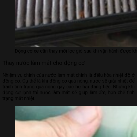
Động cơ xe cần thay mới lọc gió sau khi vận hành được k
Thay nước làm mát cho động cơ
Nhiệm vụ chính của nước làm mát chính là điều hòa nhiệt độ ở
động cơ. Cụ thể là khi động cơ quá nóng, nước sẽ giải nhiệt để
tránh tình trạng quá nóng gây các hư hại đáng tiếc. Nhưng khi
động cơ lạnh thì nước làm mát sẽ giúp làm ấm, hạn chế tình
trạng mất nhiệt.