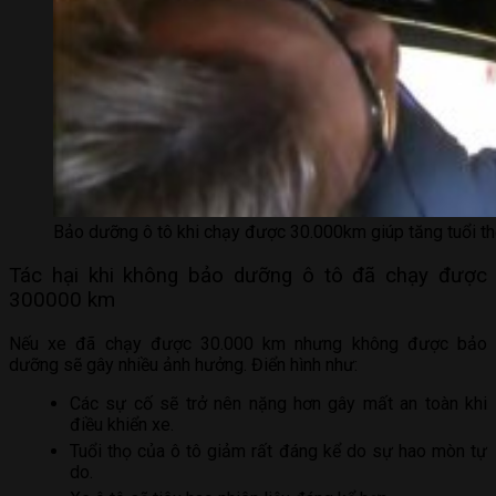
Bảo dưỡng ô tô khi chạy được 30.000km giúp tăng tuổi thọ
Tác hại khi không bảo dưỡng ô tô đã chạy được
300000 km
Nếu xe đã chạy được 30.000 km nhưng không được bảo
dưỡng sẽ gây nhiều ảnh hưởng. Điển hình như:
Các sự cố sẽ trở nên nặng hơn gây mất an toàn khi
điều khiển xe.
Tuổi thọ của ô tô giảm rất đáng kể do sự hao mòn tự
do.