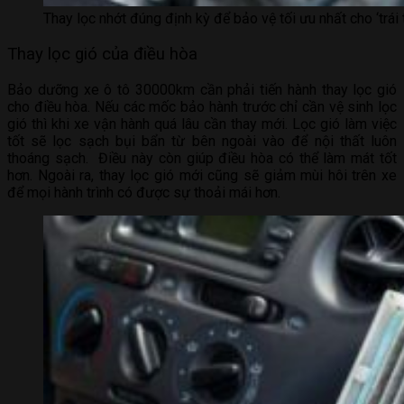
Thay lọc nhớt đúng định kỳ để bảo vệ tối ưu nhất cho ‘trái
Thay lọc gió của điều hòa
Bảo dưỡng xe ô tô 30000km cần phải tiến hành thay lọc gió
cho điều hòa. Nếu các mốc bảo hành trước chỉ cần vệ sinh lọc
gió thì khi xe vận hành quá lâu cần thay mới. Lọc gió làm việc
tốt sẽ lọc sạch bụi bẩn từ bên ngoài vào để nội thất luôn
thoáng sạch. Điều này còn giúp điều hòa có thể làm mát tốt
hơn. Ngoài ra, thay lọc gió mới cũng sẽ giảm mùi hôi trên xe
để mọi hành trình có được sự thoải mái hơn.