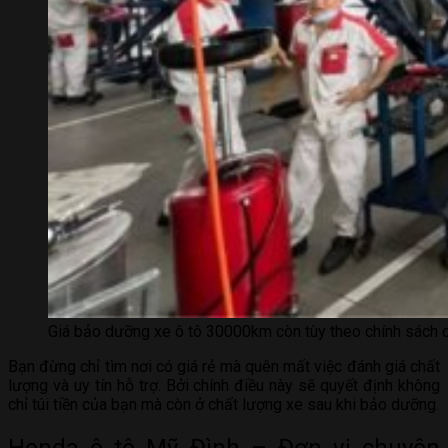
Giá bảo dưỡng xe ô tô 30000km còn tùy theo chính sách củ
Bạn đừng chỉ tìm nơi có giá rẻ mà quên mất việc đánh giá chất
lượng và uy tín hỗ trợ. Bởi chính điều này sẽ quyết định không
chỉ túi tiền của bạn mà còn ở chất lượng xe sau khi bảo dưỡng.
Honda ô tô Mỹ Đình – Đơn vị chuyên