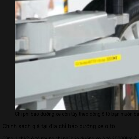
Chi phí bảo dưỡng xe còn tùy theo dòng ô tô bạn muốn b
Chính sách giá tại địa chỉ bảo dưỡng xe ô tô
Cùng 1 chiếc ô tô nhưng chi phí bảo dưỡng xe ô tô 30000km ở