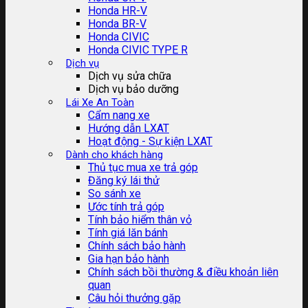
Honda HR-V
Honda BR-V
Honda CIVIC
Honda CIVIC TYPE R
Dịch vụ
Dịch vụ sửa chữa
Dịch vụ bảo dưỡng
Lái Xe An Toàn
Cẩm nang xe
Hướng dẫn LXAT
Hoạt động - Sự kiện LXAT
Dành cho khách hàng
Thủ tục mua xe trả góp
Đăng ký lái thử
So sánh xe
Ước tính trả góp
Tính bảo hiểm thân vỏ
Tính giá lăn bánh
Chính sách bảo hành
Gia hạn bảo hành
Chính sách bồi thường & điều khoản liên
quan
Câu hỏi thưởng gặp