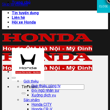
Trang chủ
Skip to content
CLOSE
Tin tuyển dụng
Liên hệ
Hội xe Honda
Giới thiệu
Giới thiệu công ty
Tìm kiếm:
Đội ngũ nhân sự
Xưởng dịch vụ
Sản phẩm
Honda CITY
Honda CR-V