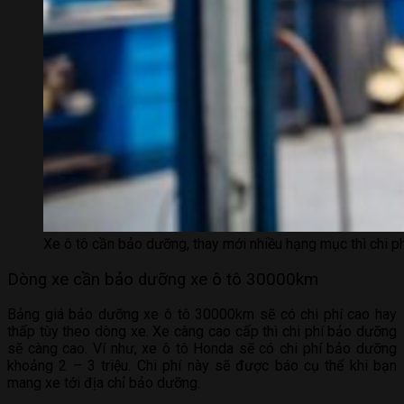
Xe ô tô cần bảo dưỡng, thay mới nhiều hạng mục thì chi ph
Dòng xe cần bảo dưỡng xe ô tô 30000km
Bảng giá bảo dưỡng xe ô tô 30000km sẽ có chi phí cao hay
thấp tùy theo dòng xe. Xe càng cao cấp thì chi phí bảo dưỡng
sẽ càng cao. Ví như, xe ô tô Honda sẽ có chi phí bảo dưỡng
khoảng 2 – 3 triệu. Chi phí này sẽ được báo cụ thể khi bạn
mang xe tới địa chỉ bảo dưỡng.