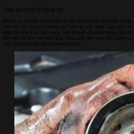
Thay lọc nhớt ở động cơ
Nhiệm vụ của lọc nhớt chính là lọc các bụi bẩn hay mạt sắt bị
mài mòn từ động cơ trong quá trình xe vận hành. Lọc nhớt sẽ
giúp dầu động cơ luôn sạch, luân chuyển dễ dàng trong các chi
tiết máy để bôi trơn hiệu quả. Hiệu suất làm việc của động cơ
ô tô cũng nhờ vậy mà tốt hơn rất nhiều.