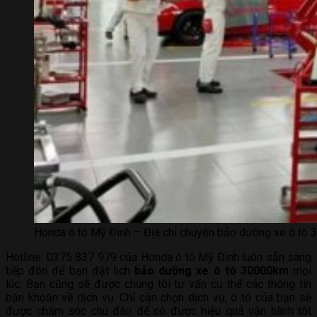
Honda ô tô Mỹ Đình – Địa chỉ chuyên bảo dưỡng xe ô tô 3
Hotline: 0375 837 979 của Honda ô tô Mỹ Đình luôn sẵn sàng
tiếp đón để bạn đặt lịch
bảo dưỡng xe ô tô 30000km
mọi
lúc. Bạn cũng sẽ được chúng tôi tư vấn cụ thể các thông tin
băn khoăn về dịch vụ. Chỉ cần chọn dịch vụ, ô tô của bạn sẽ
được chăm sóc chu đáo để có được hiệu quả vận hành tốt