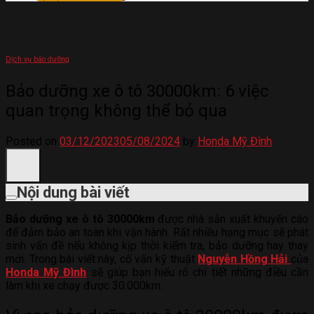
Dịch vụ bảo dưỡng
Bảo dưỡng xe ô tô 30000km: 6 việc
quan trọng không thể bỏ qua
Posted on
03/12/2023
05/08/2024
by
Honda Mỹ Đình
Nội dung bài viết
Bảo dưỡng xe ô tô 30000km
được nhà sản xuất khuyến cáo
để đảm bảo an toàn khi vận hành. Rất nhiều hạng mục sẽ phát
sinh vấn đề nếu không kịp thời kiểm tra, bảo dưỡng hay thay
mới. Trong bài viết này, cố vấn kỹ thuật
Nguyễn Hồng Hải
của
Honda Mỹ Đình
sẽ giúp bạn hiểu rõ chi tiết những điều cần
làm khi xe chạy được 30.000km.