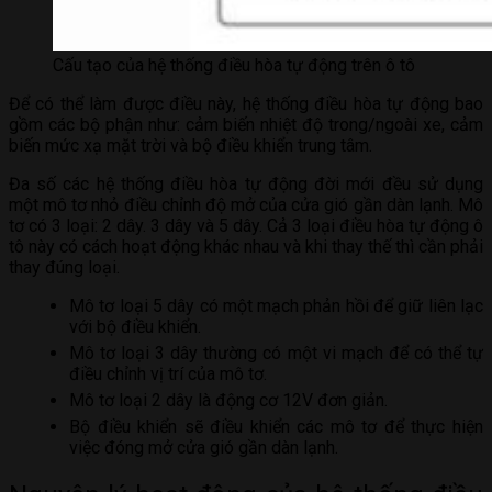
Cấu tạo của hệ thống điều hòa tự động trên ô tô
Để có thể làm được điều này, hệ thống điều hòa tự động bao
gồm các bộ phận như: cảm biến nhiệt độ trong/ngoài xe, cảm
biến mức xạ mặt trời và bộ điều khiển trung tâm.
Đa số các hệ thống điều hòa tự động đời mới đều sử dụng
một mô tơ nhỏ điều chỉnh độ mở của cửa gió gần dàn lạnh. Mô
tơ có 3 loại: 2 dây. 3 dây và 5 dây. Cả 3 loại điều hòa tự động ô
tô này có cách hoạt động khác nhau và khi thay thế thì cần phải
thay đúng loại.
Mô tơ loại 5 dây có một mạch phản hồi để giữ liên lạc
với bộ điều khiển.
Mô tơ loại 3 dây thường có một vi mạch để có thể tự
điều chỉnh vị trí của mô tơ.
Mô tơ loại 2 dây là động cơ 12V đơn giản.
Bộ điều khiển sẽ điều khiển các mô tơ để thực hiện
việc đóng mở cửa gió gần dàn lạnh.