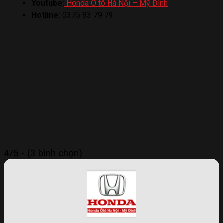
Youtube:
Honda Ô tô Hà Nội – Mỹ Đình
Hotline:
0375 83 79 79
4/5 - (3 bình chọn)