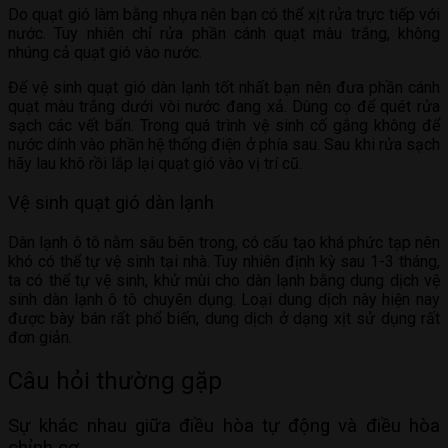
Do quạt gió làm bằng nhựa nên bạn có thể xịt rửa trực tiếp với
nước. Tuy nhiên chỉ rửa phần cánh quạt màu trắng, không
nhúng cả quạt gió vào nước.
Để vệ sinh quạt gió dàn lạnh tốt nhất bạn nên đưa phần cánh
quạt màu trắng dưới vòi nước đang xả. Dùng cọ để quét rửa
sạch các vết bẩn. Trong quá trình vệ sinh cố gắng không để
nước dính vào phần hệ thống điện ở phía sau. Sau khi rửa sạch
hãy lau khô rồi lắp lại quạt gió vào vị trí cũ.
Vệ sinh quạt gió dàn lạnh
Dàn lạnh ô tô nằm sâu bên trong, có cấu tạo khá phức tạp nên
khó có thể tự vệ sinh tại nhà. Tuy nhiên định kỳ sau 1-3 tháng,
ta có thể tự vệ sinh, khử mùi cho dàn lạnh bằng dung dịch vệ
sinh dàn lạnh ô tô chuyên dụng. Loại dung dịch này hiện nay
được bày bán rất phổ biến, dung dịch ở dạng xịt sử dụng rất
đơn giản.
Câu hỏi thường gặp
Sự khác nhau giữa điều hòa tự động và điều hòa
chỉnh cơ