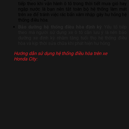
tiếp theo khi vận hành ô tô trong thời tiết mưa gió hay
ngập nước là bạn nên tắt toàn bộ hệ thống làm mát
trên xe để tránh việc rác bẩn xâm nhập gây hư hỏng hệ
thống điều hòa.
Bảo dưỡng hệ thống điều hòa định kỳ
: Yếu tố tiếp
theo mà người sử dụng xe ô tô cần lưu ý là nên bảo
dưỡng xe định kỳ nhằm tăng tuổi thọ hệ thống điều
hòa và kịp thời sửa chữa khi phát hiện hư hỏng.
Hướng dẫn sử dụng hệ thống điều hòa trên xe
Honda City: