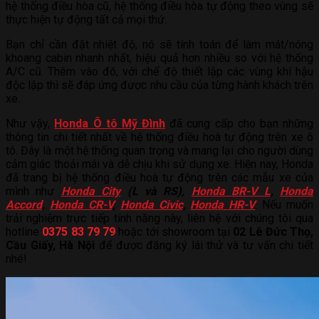
hệ thống điều hòa cũ, hệ thống điều hòa tự động theo vùng sẽ
thực hiện tự động tất cả mọi thứ.
Bạn chỉ cần đặt nhiệt độ, nó sẽ tính toán để làm mát/nóng
khoang cabin nhanh nhất, hiệu quả hơn nhiều so với hệ thống
A/C cũ. Thêm vào đó, với chế độ thiết lập các vùng khí hậu
độc lập thì sẽ đáp ứng được nhu cầu của từng hành khách trên
xe.
Như vậy,
Honda Ô tô Mỹ Đình
đã cung cấp cho bạn những
thông tin chi tiết nhất về hệ thống điều hoà tự động trên xe ô
tô. Đây là một hệ thống quan trọng và mang lại cho người dùng
cảm giác thoải mái và dễ chịu khi sử dụng xe. Hiện nay, Honda
đã trang bị hệ thống điều hoà tự động trên các mẫu xe của
mình như
Honda City
(L và RS),
Honda BR-V L
,
Honda
Accord
,
Honda CR-V
,
Honda Civic
,
Honda HR-V
. Nếu muốn
trải nghiệm trực tiếp tính năng này, liên hệ với chúng tôi qua
hotline
0375 83 79 79
hoặc tới showroom tại
02 Lê Đức Thọ,
Cầu Giấy, Hà Nội
để được đăng ký lái thử và tư vấn chi tiết
nhé!