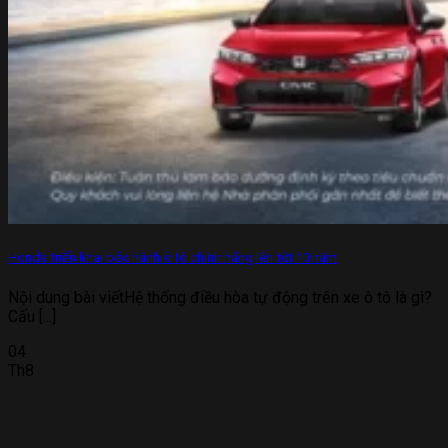
Honda triển khai bảo hành ô tô chính hãng lên tới 10 năm
Nội dung bài viếtHệ thống điều hòa tự động trên xe ô tô là gì?
Cấu [...]
04
Th8