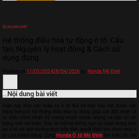
Xe và công nghệ
Hệ thống điều hòa tự động ô tô: Cấu
tạo, Nguyên lý hoạt động & Cách sử
dụng đúng
Posted on
11/03/2024
28/04/2026
by
Honda Mỹ Đình
Nội dung bài viết
Hiện nay trên các mẫu xe ô tô thế hệ mới hầu hết được các
hãng trang bị hệ thống điều hòa tự động giúp cài đặt nhiệt và
tự điều chỉnh nhiệt độ mong muốn nhanh chóng và tiện lợi chỉ
bằng một nút bấm. Đây là một hệ thống cực kỳ quan trọng trên
xe ô tô có ảnh hưởng trực tiếp đến quyết định lựa chọn mua ô
tô của khách hàng. Cùng
Honda Ô tô Mỹ Đình
tìm hiểu chi tiết