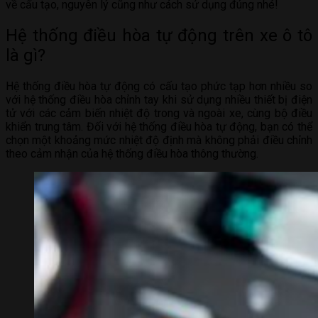
về cấu tạo, nguyên lý cũng như cách sử dụng đúng nhé!
Hệ thống điều hòa tự động trên xe ô tô
là gì?
Hệ thống điều hòa tự động có cấu tạo phức tạp hơn nhiều so
với hệ thống điều hòa chỉnh tay khi sử dụng nhiều thiết bị điện
tử với các cảm biến nhiệt độ trong và ngoài xe, cùng bộ điều
khiển trung tâm. Đối với hệ thống điều hòa tự động, bạn có thể
chọn một khoảng mức nhiệt độ định mà không phải điều chỉnh
theo cảm nhận của hệ thống điều hòa thông thường.