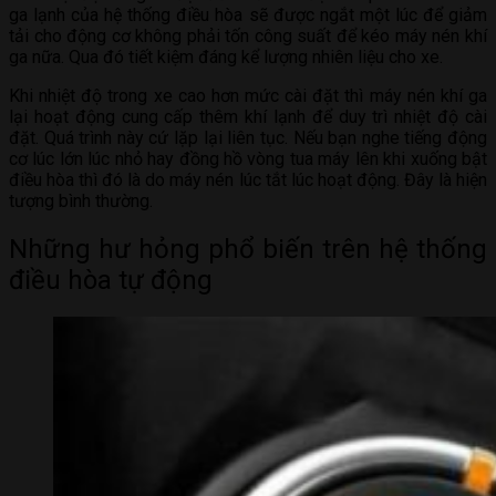
ga lạnh của hệ thống điều hòa sẽ được ngắt một lúc để giảm
tải cho động cơ không phải tốn công suất để kéo máy nén khí
ga nữa. Qua đó tiết kiệm đáng kể lượng nhiên liệu cho xe.
Khi nhiệt độ trong xe cao hơn mức cài đặt thì máy nén khí ga
lại hoạt động cung cấp thêm khí lạnh để duy trì nhiệt độ cài
đặt. Quá trình này cứ lặp lại liên tục. Nếu bạn nghe tiếng động
cơ lúc lớn lúc nhỏ hay đồng hồ vòng tua máy lên khi xuống bật
điều hòa thì đó là do máy nén lúc tắt lúc hoạt động. Đây là hiện
tượng bình thường.
Những hư hỏng phổ biến trên hệ thống
điều hòa tự động