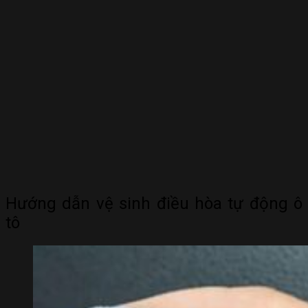
Hướng dẫn vệ sinh điều hòa tự động ô
tô