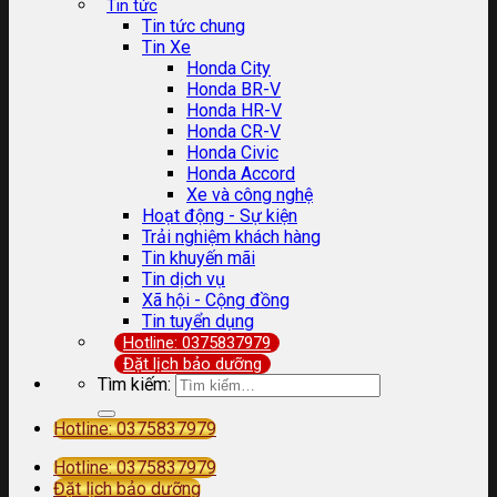
Tin tức
Tin tức chung
Tin Xe
Honda City
Honda BR-V
Honda HR-V
Honda CR-V
Honda Civic
Honda Accord
Xe và công nghệ
Hoạt động - Sự kiện
Trải nghiệm khách hàng
Tin khuyến mãi
Tin dịch vụ
Xã hội - Cộng đồng
Tin tuyển dụng
Hotline: 0375837979
Đặt lịch bảo dưỡng
Tìm kiếm:
Hotline: 0375837979
Hotline: 0375837979
Đặt lịch bảo dưỡng