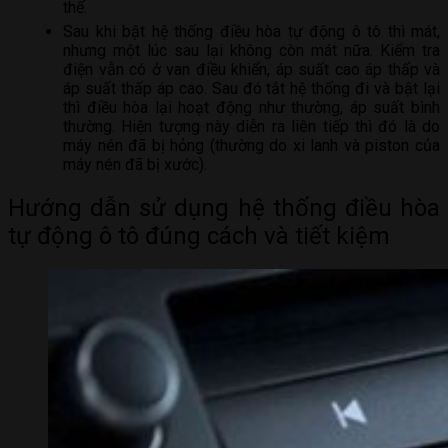
thế.
Sau khi bật hệ thống điều hòa tự động ô tô thì mát,
nhưng một lúc sau lại không còn mát nữa. Kiểm tra
điện vẫn có ở van điều khiển, áp suất cao áp thấp và
áp suất thấp áp cao. Sau đó tắt hệ thống đi và bật lại
thì điều hòa lại hoạt động như thường, áp suất bình
thường. Hiện tượng này diễn ra liên tiếp thì đó là do
máy nén đã bị hỏng (thường do xi lanh và piston của
máy nén đã bị xước).
Hướng dẫn sử dụng hệ thống điều hòa
tự động ô tô đúng cách và tiết kiệm