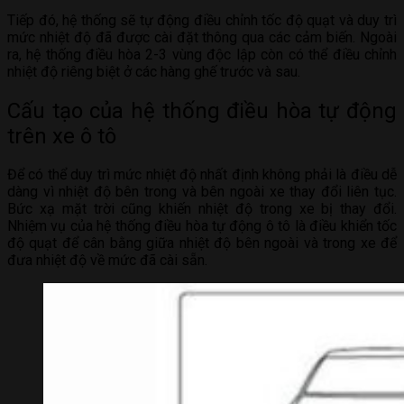
Tiếp đó, hệ thống sẽ tự động điều chỉnh tốc độ quạt và duy trì
mức nhiệt độ đã được cài đặt thông qua các cảm biến. Ngoài
ra, hệ thống điều hòa 2-3 vùng độc lập còn có thể điều chỉnh
nhiệt độ riêng biệt ở các hàng ghế trước và sau.
Cấu tạo của hệ thống điều hòa tự động
trên xe ô tô
Để có thể duy trì mức nhiệt độ nhất định không phải là điều dễ
dàng vì nhiệt độ bên trong và bên ngoài xe thay đổi liên tục.
Bức xạ mặt trời cũng khiến nhiệt độ trong xe bị thay đổi.
Nhiệm vụ của hệ thống điều hòa tự động ô tô là điều khiển tốc
độ quạt để cân bằng giữa nhiệt độ bên ngoài và trong xe để
đưa nhiệt độ về mức đã cài sẵn.