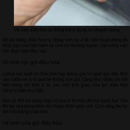
Vệ sinh điều hòa tự động bằng dụng cụ chuyên dụng
Để hệ thống điều hòa tự động trên xe ô tô luôn hoạt động ổn
định, bạn cần tiến hành vệ sinh nó thường xuyên. Các công việc
cần thực hiện như sau:
Vệ sinh lọc gió điều hòa
Luồng hơi lạnh từ điều hòa hay luồng gió từ quạt gió đều thổi
vào cabin xe ô tô qua hệ thống cửa gió. Cũng như nhiều chi tiết
bên trong nội thất ô tô, sau một thời gian, cửa gió điều hòa
cũng bị bám bụi bẩn.
Bạn có thể sử dụng máy hút bụi ô tô mini để hút sạch bụi. Sau
đó lau qua bằng khăn ẩm hoặc khăn giấy ướt. Cuối cùng lau lại
lần nữa bằng khăn khô.
Vệ sinh cửa gió điều hòa