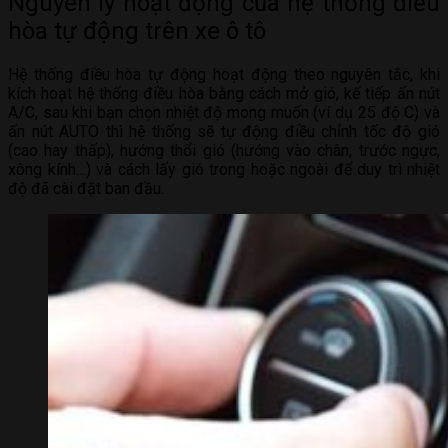
Nguyên lý hoạt động của hệ thống điều
hòa tự động trên xe ô tô
Hệ thống điều hòa tự động hoạt động theo nguyên tắc, khi
kích hoạt hệ thống điều hòa bằng cách mở gió, kế tiếp ấn nút
A/C, sau khi bạn chọn nhiệt độ mong muốn (ví dụ 25 độ C) và
ấn nút AUTO thì hệ thống sẽ tự động điều chỉnh tốc độ gió
(cao hay thấp), hướng thổi gió (hướng vào chân, trước ngực,
xông kính…) và cách lấy gió trong hoặc ngoài để duy trì nhiệt
độ đã cài đặt ban đầu.