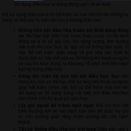
Sử dụng điều hòa tự động đúng cách và an toàn
Để sử dụng điều hòa ô tô tiết kiệm và hạn chế tối đa những hư
hỏng có thể xảy ra, bạn nên lưu ý những điều sau:
Không nên bật điều hòa trước khi khởi động động
cơ
: Khi bạn bật điều hòa trước hoặc cùng với khi khởi
động xe ô tô sẽ gây tiêu tốn năng lượng, ảnh hưởng
đến tuổi thọ của bình ắc quy và hệ thống làm lạnh. Vì
vậy để tiết kiệm điện năng và giữ cho các thiết bị
được bền bỉ, hãy mở cửa xe để luồng khí thoát ra ngoài
và sau khi khởi động xe khoảng 10 phút mới tiến hành
bật hệ thống điều hòa.
Đóng kín toàn bộ cửa khi mở điều hòa
: Bạn nên
đóng kín cửa xe để hạn chế sự lãng phí thoát ra ngoài,
giúp tiết kiệm nhiên liệu. Để có thể thoải mái hơn khi
sử dụng xe thì song song với việc mở điều hòa bạn
nên chỉnh chế độ quạt gió phù hợp.
Lấy gió ngoài để tránh ngột ngạt
: Đối với thời tiết
bình thường, khi xe vận hành bạn nên để quạt lấy gió
từ môi trường giúp tăng thêm dưỡng khí cho hành
khách.
Tắt hệ thống điều hòa khi trời mưa
: Điều cần chú ý