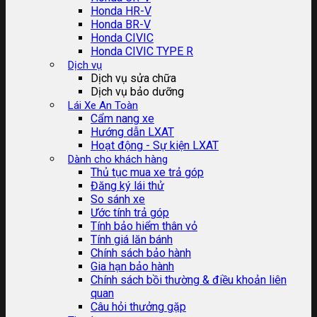
Honda HR-V
Honda BR-V
Honda CIVIC
Honda CIVIC TYPE R
Dịch vụ
Dịch vụ sửa chữa
Dịch vụ bảo dưỡng
Lái Xe An Toàn
Cẩm nang xe
Hướng dẫn LXAT
Hoạt động - Sự kiện LXAT
Dành cho khách hàng
Thủ tục mua xe trả góp
Đăng ký lái thử
So sánh xe
Ước tính trả góp
Tính bảo hiểm thân vỏ
Tính giá lăn bánh
Chính sách bảo hành
Gia hạn bảo hành
Chính sách bồi thường & điều khoản liên
quan
Câu hỏi thưởng gặp