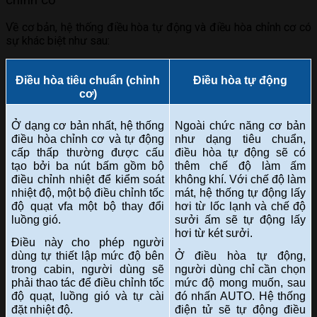
Về cơ bản, hệ thống điều hòa tự động và điều hòa chỉnh cơ có
sự khác biệt như sau:
Điều hòa tiêu chuẩn (chỉnh
Điều hòa tự động
cơ)
Ở dạng cơ bản nhất, hệ thống
Ngoài chức năng cơ bản
điều hòa chỉnh cơ và tự động
như dạng tiêu chuẩn,
cấp thấp thường được cấu
điều hòa tự động sẽ có
tạo bởi ba nút bấm gồm bộ
thêm chế độ làm ấm
điều chỉnh nhiệt để kiểm soát
không khí. Với chế độ làm
nhiệt độ, một bộ điều chỉnh tốc
mát, hệ thống tự động lấy
độ quạt vfa một bộ thay đổi
hơi từ lốc lạnh và chế độ
luồng gió.
sưởi ấm sẽ tự động lấy
hơi từ két sưởi.
Điều này cho phép người
dùng tự thiết lập mức độ bên
Ở điều hòa tự động,
trong cabin, người dùng sẽ
người dùng chỉ cần chọn
phải thao tác để điều chỉnh tốc
mức độ mong muốn, sau
độ quạt, luồng gió và tự cài
đó nhấn AUTO. Hệ thống
đặt nhiệt độ.
điện tử sẽ tự động điều