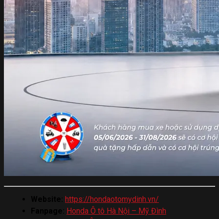
Website:
https://hondaotomydinh.vn/
Fanpage:
Honda Ô tô Hà Nội – Mỹ Đình