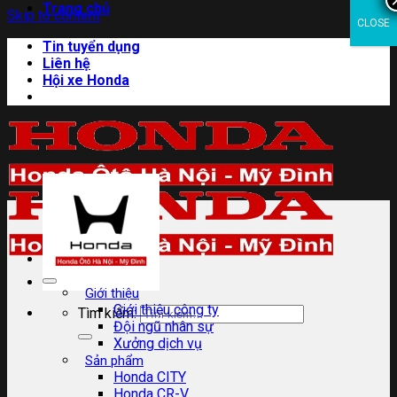
Trang chủ
Skip to content
CLOSE
Tin tuyển dụng
Liên hệ
Hội xe Honda
Giới thiệu
Giới thiệu công ty
Tìm kiếm:
Đội ngũ nhân sự
Xưởng dịch vụ
Sản phẩm
Honda CITY
Honda CR-V