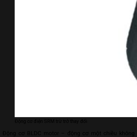
Động cơ điện SRM trừ trở thay đổi
Động cơ BLDC motor – động cơ một chiều không