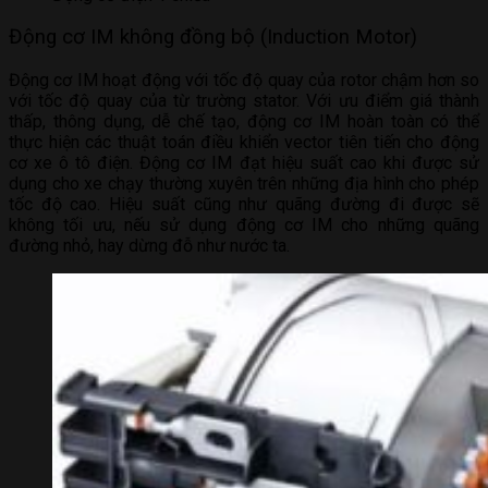
Động cơ IM không đồng bộ (Induction Motor)
Động cơ IM hoạt động với tốc độ quay của rotor chậm hơn so
với tốc độ quay của từ trường stator. Với ưu điểm giá thành
thấp, thông dụng, dễ chế tạo, động cơ IM hoàn toàn có thể
thực hiện các thuật toán điều khiển vector tiên tiến cho động
cơ xe ô tô điện. Động cơ IM đạt hiệu suất cao khi được sử
dụng cho xe chạy thường xuyên trên những địa hình cho phép
tốc độ cao. Hiệu suất cũng như quãng đường đi được sẽ
không tối ưu, nếu sử dụng động cơ IM cho những quãng
đường nhỏ, hay dừng đỗ như nước ta.