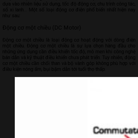
dựa vào nhiên liệu sử dụng, tốc độ động cơ, chu trình công tác,
số xi lanh… Một số loại động cơ điện phổ biến nhất hiện nay
như sau:
Động cơ một chiều (DC Motor)
Động cơ một chiều là loại động cơ hoạt động với dòng điện
một chiều. Động cơ một chiều là sự lựa chọn hàng đầu cho
những ứng dụng cần điều khiển tốc độ, mô men khi công nghệ
bán dẫn và kỹ thuật điều khiển chưa phát triển. Tuy nhiên, động
cơ một chiều cần chổi than và bộ vành góp không phù hợp với
điều kiện nóng ẩm, bụi bặm dẫn tới tuổi thọ thấp.