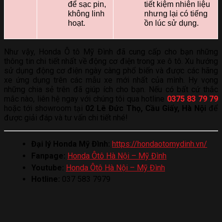
để sạc pin,
tiết kiệm nhiên liệu
không linh
nhưng lại có tiếng
hoạt.
ồn lúc sử dụng.
Như vậy, Honda Ô tô Mỹ Đình đã cung cấp cho bạn những
thông tin chi tiết nhất về động cơ điện trong xe ô tô. Xu hướng
sử dụng động cơ điện ngày càng phổ biến và được các hãng
xe ứng dụng trên các mẫu xe mới nhất của mình. Hy vọng
những chia sẻ trên đã giúp ích cho bạn. Nếu có bất cứ thắc
mắc nào, liên hệ ngay với chúng tôi qua hotline
0375 83 79 79
hoặc tới showroom tại
02 Lê Đức Thọ, Cầu Giấy, Hà Nội
để
được giải đáp và tư vấn chi tiết nhé!
Đại lý Honda Mỹ Đình:
https://hondaotomydinh.vn/
Fanpage:
Honda Ôtô Hà Nội – Mỹ Đình
Youtube:
Honda Ôtô Hà Nội – Mỹ Đình
Hotline:
037 583 7979