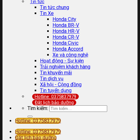
Tin tức
Tin tức chung
Tin Xe
Honda City
Honda BR-V
Honda HR-V
Honda CR-V
Honda Civic
Honda Accord
Xe và công nghệ
Hoạt động - Sự kiện
Trải nghiệm khách hàng
Tin khuyến mãi
Tin dịch vụ
Xã hội - Cộng đồng
Tin tuyển dụng
Hotline: 0375837979
Đặt lịch bảo dưỡng
Tìm kiếm:
Hotline: 0375837979
Hotline: 0375837979
Đặt lịch bảo dưỡng