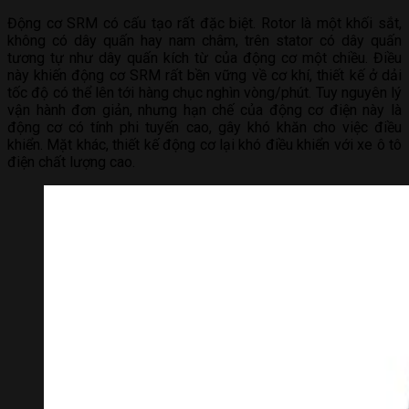
Động cơ SRM có cấu tạo rất đặc biệt. Rotor là một khối sắt,
không có dây quấn hay nam châm, trên stator có dây quấn
tương tự như dây quấn kích từ của động cơ một chiều. Điều
này khiến động cơ SRM rất bền vững về cơ khí, thiết kế ở dải
tốc độ có thể lên tới hàng chục nghìn vòng/phút. Tuy nguyên lý
vận hành đơn giản, nhưng hạn chế của động cơ điện này là
động cơ có tính phi tuyến cao, gây khó khăn cho việc điều
khiển. Mặt khác, thiết kế động cơ lại khó điều khiển với xe ô tô
điện chất lượng cao.