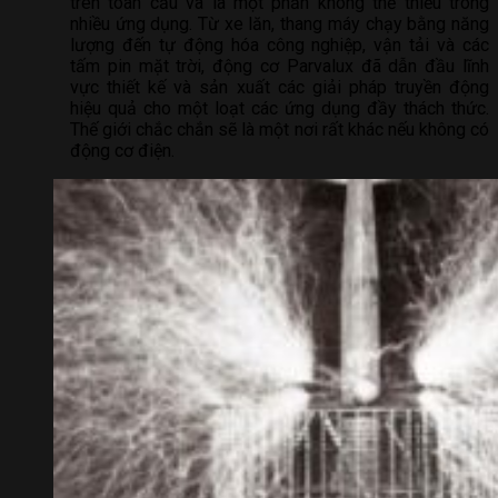
trên toàn cầu và là một phần không thể thiếu trong
nhiều ứng dụng. Từ xe lăn, thang máy chạy bằng năng
lượng đến tự động hóa công nghiệp, vận tải và các
tấm pin mặt trời, động cơ Parvalux đã dẫn đầu lĩnh
vực thiết kế và sản xuất các giải pháp truyền động
hiệu quả cho một loạt các ứng dụng đầy thách thức.
Thế giới chắc chắn sẽ là một nơi rất khác nếu không có
động cơ điện.