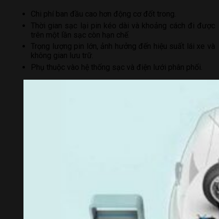
Chi phí ban đầu cao hơn động cơ đốt trong.
Thời gian sạc lại pin kéo dài và khoảng cách đi được
trên một lần sạc còn hạn chế.
Trọng lượng pin lớn, ảnh hưởng đến hiệu suất lái xe và
không gian lưu trữ.
Phụ thuộc vào hệ thống sạc và điện lưới phân phối.