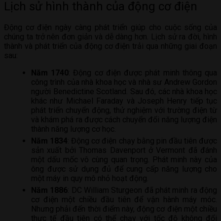
Lịch sử hình thành của động cơ điện
Động cơ điện ngày càng phát triển giúp cho cuộc sống của
chúng ta trở nên đơn giản và dễ dàng hơn. Lịch sử ra đời, hình
thành và phát triển của động cơ điện trải qua những giai đoạn
sau:
Năm 1740
: Động cơ điện được phát minh thông qua
công trình của nhà khoa học và nhà sư Andrew Gordon
người Benedictine Scotland. Sau đó, các nhà khoa học
khác như Michael Faraday và Joseph Henry tiếp tục
phát triển chuyển động, thử nghiệm với trường điện từ
và khám phá ra được cách chuyển đổi năng lượng điện
thành năng lượng cơ học.
Năm 1834
: Động cơ điện chạy bằng pin đầu tiên được
sản xuất bởi Thomas Davenport ở Vermont đã đánh
một dấu mốc vô cùng quan trọng. Phát minh này của
ông được sử dụng đủ để cung cấp năng lượng cho
một máy in quy mô nhỏ hoạt động.
Năm 1886
: DC William Sturgeon đã phát minh ra động
cơ điện một chiều đầu tiên để vận hành máy móc.
Nhưng phải đến thời điểm này, động cơ điện một chiều
thực tế đầu tiên có thể chạy với tốc độ không đổi