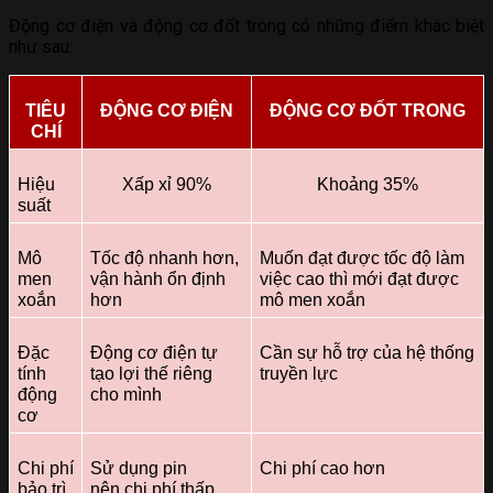
Động cơ điện và động cơ đốt trong có những điểm khác biệt
như sau:
TIÊU
ĐỘNG CƠ ĐIỆN
ĐỘNG CƠ ĐỐT TRONG
CHÍ
Hiệu
Xấp xỉ 90%
Khoảng 35%
suất
Mô
Tốc độ nhanh hơn,
Muốn đạt được tốc độ làm
men
vận hành ổn định
việc cao thì mới đạt được
xoắn
hơn
mô men xoắn
Đặc
Động cơ điện tự
Cần sự hỗ trợ của hệ thống
tính
tạo lợi thế riêng
truyền lực
động
cho mình
cơ
Chi phí
Sử dụng pin
Chi phí cao hơn
bảo trì,
nên chi phí thấp