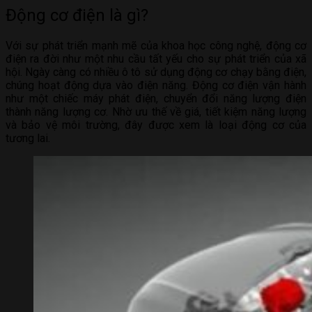
Động cơ điện là gì?
Với sự phát triển mạnh mẽ của khoa học công nghệ, động cơ
điện ra đời như một nhu cầu tất yếu cho sự phát triển của xã
hội. Ngày càng có nhiều ô tô sử dụng động cơ chạy bằng điện,
chúng hoạt động dựa vào điện năng. Động cơ điện vận hành
như một chiếc máy phát điện, chuyển đổi năng lượng điện
thành năng lượng cơ. Nhờ ưu thế về giá, tiết kiệm năng lượng
và bảo vệ môi trường, đây được xem là loại động cơ của
tương lai.