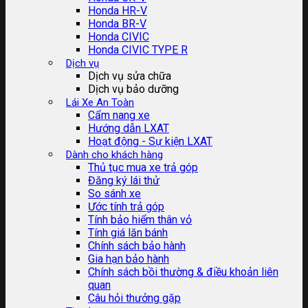
Honda HR-V
Honda BR-V
Honda CIVIC
Honda CIVIC TYPE R
Dịch vụ
Dịch vụ sửa chữa
Dịch vụ bảo dưỡng
Lái Xe An Toàn
Cẩm nang xe
Hướng dẫn LXAT
Hoạt động - Sự kiện LXAT
Dành cho khách hàng
Thủ tục mua xe trả góp
Đăng ký lái thử
So sánh xe
Ước tính trả góp
Tính bảo hiểm thân vỏ
Tính giá lăn bánh
Chính sách bảo hành
Gia hạn bảo hành
Chính sách bồi thường & điều khoản liên
quan
Câu hỏi thưởng gặp