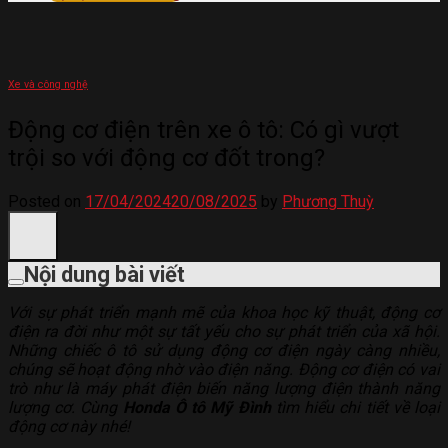
Xe và công nghệ
Động cơ điện trên xe ô tô: Có gì vượt
trội so với động cơ đốt trong?
Posted on
17/04/2024
20/08/2025
by
Phương Thuỳ
Nội dung bài viết
Với sự phát triển mạnh mẽ của khoa học kỹ thuật, động cơ
điện ra đời như một sự tất yếu cho sự phát triển của xã hội.
Những chiếc ô tô sử dụng động cơ điện ngày càng nhiều,
chúng sẽ hoạt động nhờ vào điện năng. Động cơ điện có vai
trò như là máy phát điện biến năng lượng điện thành năng
lượng cơ. Cùng
Honda Ô tô Mỹ Đình
tìm hiểu chi tiết về loại
động cơ này nhé!