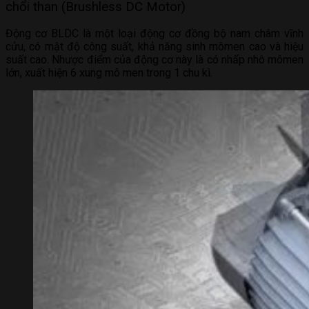
chổi than (Brushless DC Motor)
Động cơ BLDC là một loại động cơ đồng bộ nam châm vĩnh
cửu, có mật độ công suất, khả năng sinh mômen cao và hiệu
suất cao. Nhược điểm của động cơ này là có nhấp nhô mômen
lớn, xuất hiện 6 xung mô men trong 1 chu kì.