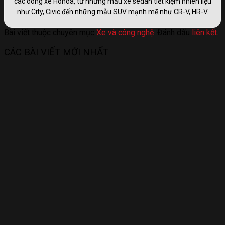
các dòng xe Honda, từ những mẫu xe sedan tiết kiệm nhiên liệu
như City, Civic đến những mẫu SUV mạnh mẽ như CR-V, HR-V.
Bài viết thuộc chuyên mục
Xe và công nghệ
. Đánh dấu
liên kết.
.
CÁC BÀI VIẾT MỚI NHẤT