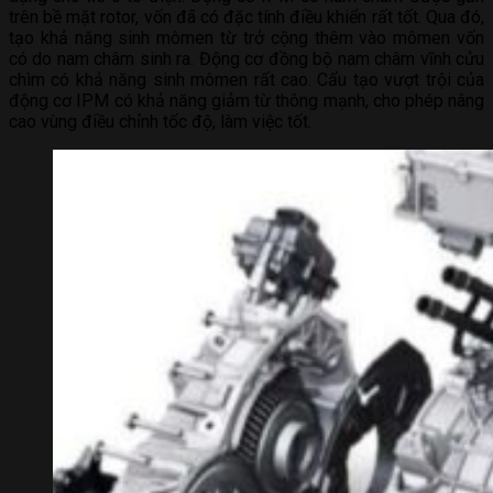
trên bề mặt rotor, vốn đã có đặc tính điều khiển rất tốt. Qua đó,
tạo khả năng sinh mômen từ trở cộng thêm vào mômen vốn
có do nam châm sinh ra. Động cơ đồng bộ nam châm vĩnh cửu
chìm có khả năng sinh mômen rất cao. Cấu tạo vượt trội của
động cơ IPM có khả năng giảm từ thông mạnh, cho phép nâng
cao vùng điều chỉnh tốc độ, làm việc tốt.