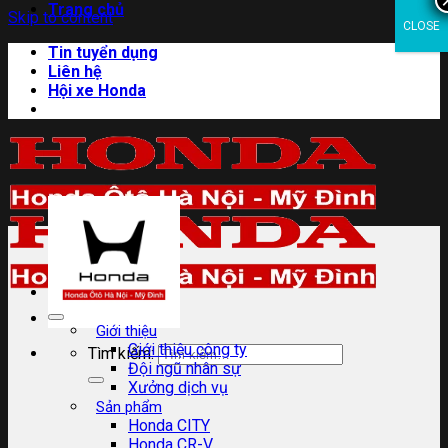
Trang chủ
Skip to content
CLOSE
Tin tuyển dụng
Liên hệ
Hội xe Honda
Giới thiệu
Giới thiệu công ty
Tìm kiếm:
Đội ngũ nhân sự
Xưởng dịch vụ
Sản phẩm
Honda CITY
Honda CR-V