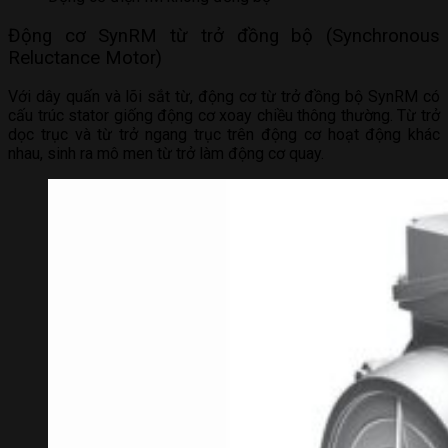
Động cơ SynRM từ trở đồng bộ (Synchronous
Reluctance Motor)
Với dây quấn và lõi sắt từ, động cơ từ trở đồng bộ SynRM có
cấu trúc stator giống động cơ xoay chiều thông thường. Từ trở
dọc trục và từ trở ngang trục trên động cơ hoạt động khác
nhau, sinh ra mô men từ trở làm động cơ quay.