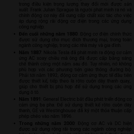
trong điều kiện trọng lượng thay đổi mới được sản
xuất. Frank Julian Sprague là người phát minh ra nó và
chính động cơ này đã cung cấp chất xúc tác cho việc
áp dụng rộng rãi động cơ điện trong các ứng dụng
công nghiệp.
Đến cuối những năm 1880
: Động cơ điện chính thức
được sử dụng cho mục đích thương mại, trong toàn
ngành công nghiệp, trong các nhà máy và gia đình.
Năm 1887
: Nikola Tesla đã phát minh ra động cơ cảm
ứng AC xoay chiều mà ông đã được cấp bằng sáng
chế thành công một năm sau đó. Tuy nhiên, nó không
phù hợp với các phương tiện giao thông đường bộ.
Phải tới năm 1892, động cơ cảm ứng thực tế đầu tiên
được thiết kế, tiếp theo là rôto cuộn dây thanh quay,
giúp cho thiết bị phù hợp để sử dụng trong các ứng
dụng ô tô.
Năm 1891
: General Electric bắt đầu phát triển động cơ
cảm ứng ba pha. Để sử dụng thiết kế rôto cuộn dây
thanh, GE và Westinghouse đã ký một thỏa thuận cấp
phép chéo vào năm 1896.
Trong những năm 2000
: Động cơ AC và DC hiện
được sử dụng rộng rãi trong các ngành công nghiệp