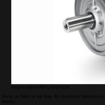
Động cơ điện SynRM từ trở đồng bộ
Động cơ SRM từ trở thay đổi (Switched Reluctance
Motor)