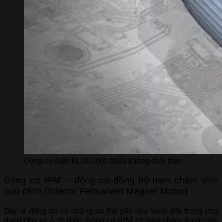
Động cơ điện BLDC một chiều không chổi than
Động cơ IPM – động cơ đồng bộ nam châm vĩnh
cửu chìm (Interior Permanent Magnet Motor)
Đây là động cơ có những ưu thế gần như tuyệt đối trong ứng
dụng cho xe ô tô điện. Động cơ IPM có nam châm được gắn