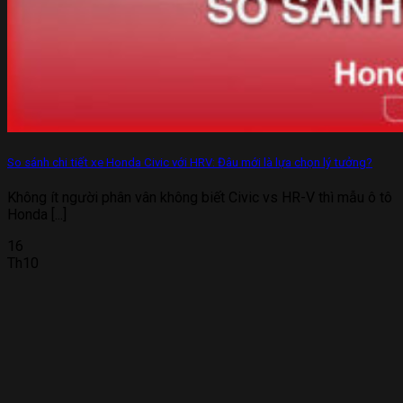
So sánh chi tiết xe Honda Civic với HRV: Đâu mới là lựa chọn lý tưởng?
Không ít người phân vân không biết Civic vs HR-V thì mẫu ô tô
Honda [...]
16
Th10