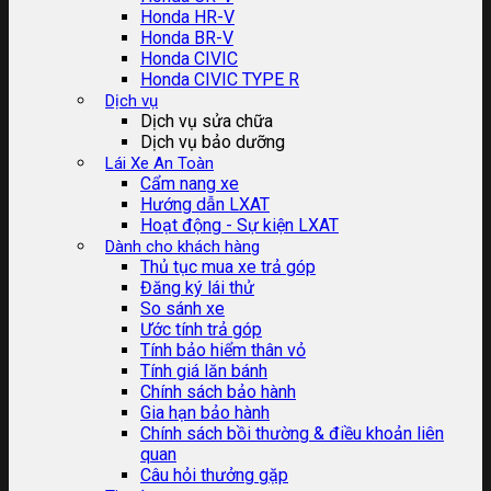
Honda HR-V
Honda BR-V
Honda CIVIC
Honda CIVIC TYPE R
Dịch vụ
Dịch vụ sửa chữa
Dịch vụ bảo dưỡng
Lái Xe An Toàn
Cẩm nang xe
Hướng dẫn LXAT
Hoạt động - Sự kiện LXAT
Dành cho khách hàng
Thủ tục mua xe trả góp
Đăng ký lái thử
So sánh xe
Ước tính trả góp
Tính bảo hiểm thân vỏ
Tính giá lăn bánh
Chính sách bảo hành
Gia hạn bảo hành
Chính sách bồi thường & điều khoản liên
quan
Câu hỏi thưởng gặp