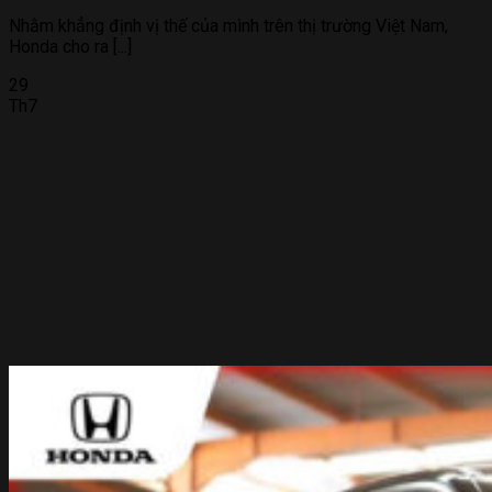
Nhằm khẳng định vị thế của mình trên thị trường Việt Nam,
Honda cho ra [...]
29
Th7