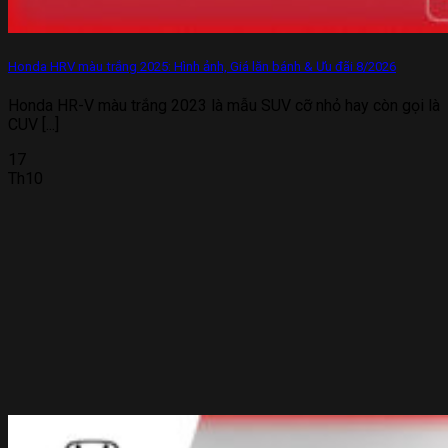
Honda HRV màu trắng 2025: Hình ảnh, Giá lăn bánh & Ưu đãi 8/2026
Honda HR-V màu trắng 2023 là mẫu SUV cỡ nhỏ hay còn gọi là
CUV [...]
17
Th10