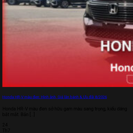
Honda HR-V màu đen: Hình ảnh, Giá lăn bánh & Ưu đãi 8/2026
Honda HR-V màu đen sở hữu gam màu sang trọng, kiểu dáng
bắt mắt. Bản [...]
24
Th7