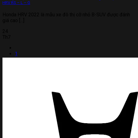
HRV RS – L – G
Honda HRV 2022 là mẫu xe đô thị cỡ nhỏ B-SUV được đánh
giá cao [...]
24
Th7
1
2
3