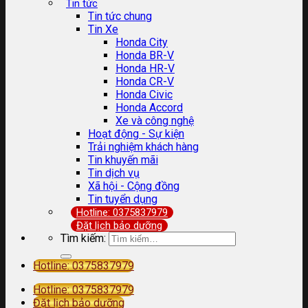
Tin tức
Tin tức chung
Tin Xe
Honda City
Honda BR-V
Honda HR-V
Honda CR-V
Honda Civic
Honda Accord
Xe và công nghệ
Hoạt động - Sự kiện
Trải nghiệm khách hàng
Tin khuyến mãi
Tin dịch vụ
Xã hội - Cộng đồng
Tin tuyển dụng
Hotline: 0375837979
Đặt lịch bảo dưỡng
Tìm kiếm:
Hotline: 0375837979
Hotline: 0375837979
Đặt lịch bảo dưỡng