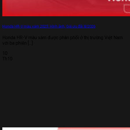
Honda HR-V màu xám 2025: Hình ảnh, Giá ưu đãi 8/2026
Honda HR-V màu xám được phân phối ở thị trường Việt Nam
với ba phiên [...]
10
Th10