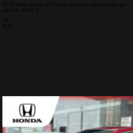
ECON Mode Honda HRV là một công nghệ tiết kiệm hiệu quả
cao theo đánh [...]
12
Th10