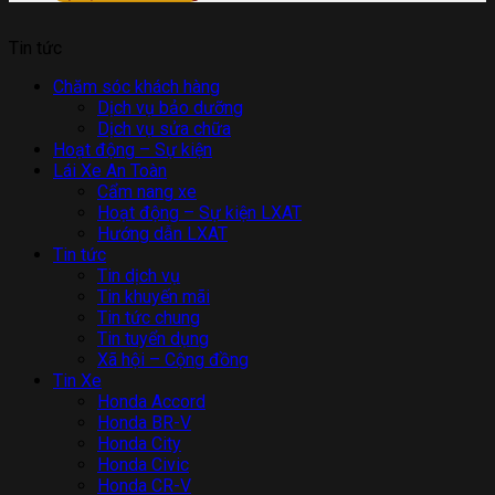
Tin tức
Chăm sóc khách hàng
Dịch vụ bảo dưỡng
Dịch vụ sửa chữa
Hoạt động – Sự kiện
Lái Xe An Toàn
Cẩm nang xe
Hoạt động – Sự kiện LXAT
Hướng dẫn LXAT
Tin tức
Tin dịch vụ
Tin khuyến mãi
Tin tức chung
Tin tuyển dụng
Xã hội – Cộng đồng
Tin Xe
Honda Accord
Honda BR-V
Honda City
Honda Civic
Honda CR-V