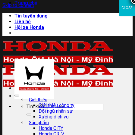
Trang chủ
Skip to content
CLOSE
Tin tuyển dụng
Liên hệ
Hội xe Honda
Giới thiệu
Giới thiệu công ty
Tìm kiếm:
Đội ngũ nhân sự
Xưởng dịch vụ
Sản phẩm
Honda CITY
Honda CR-V