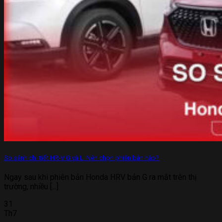
So sánh chi tiết HR-V G và L: Nên chọn phiên bản nào?
Ngay sau khi phiên bản Honda HRV bản G ra mắt trên thị
trường, nhiều [...]
31
Th7