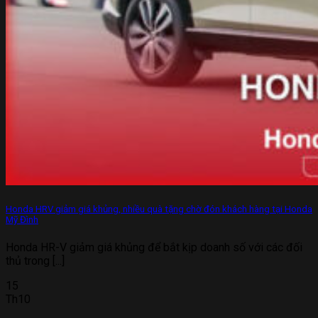
Honda HRV giảm giá khủng, nhiều quà tặng chờ đón khách hàng tại Honda
Mỹ Đình
Honda HR-V giảm giá khủng để bắt kịp doanh số với các đối
thủ trong [...]
15
Th10