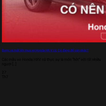
Được và mất khi mua xe Honda HR-V cũ: Có đáng để cân nhắc?
Các mẫu xe Honda HRV cũ thực sự là món “hời” với rất nhiều
người [...]
27
Th7