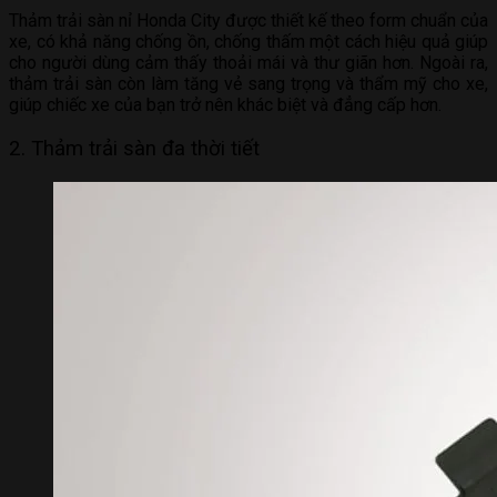
Thảm trải sàn nỉ Honda City được thiết kế theo form chuẩn của
xe, có khả năng chống ồn, chống thấm một cách hiệu quả giúp
cho người dùng cảm thấy thoải mái và thư giãn hơn. Ngoài ra,
thảm trải sàn còn làm tăng vẻ sang trọng và thẩm mỹ cho xe,
giúp chiếc xe của bạn trở nên khác biệt và đẳng cấp hơn.
2. Thảm trải sàn đa thời tiết