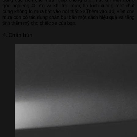
góc nghiêng 45 độ và khi trời mưa, hạ kính xuống một chút
cũng không lo mưa hắt vào nội thất xe.Thêm vào đó, viền che
mưa còn có tác dụng chắn bụi bẩn một cách hiệu quả và tăng
tính thẩm mỹ cho chiếc xe của bạn.
4. Chắn bùn