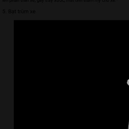
lên phần thân xe, gây trầy xước, mất tính thẩm mỹ cho xe.
5. Bạt trùm xe