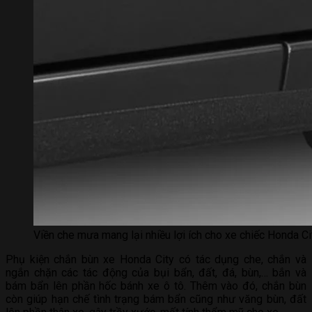
Viền che mưa mang lại nhiều lợi ích cho xe chiếc Honda Ci
Phụ kiện chắn bùn xe Honda City có tác dụng che, chắn và
ngắn chặn các tác động của bụi bẩn, đất, đá, bùn,… bắn và
bám bẩn lên phần hốc bánh xe ô tô. Thêm vào đó, chắn bùn
còn giúp hạn chế tình trạng bám bẩn cũng như văng bùn, đất