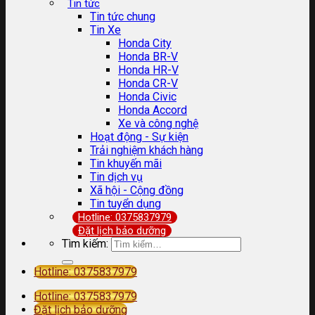
Tin tức
Tin tức chung
Tin Xe
Honda City
Honda BR-V
Honda HR-V
Honda CR-V
Honda Civic
Honda Accord
Xe và công nghệ
Hoạt động - Sự kiện
Trải nghiệm khách hàng
Tin khuyến mãi
Tin dịch vụ
Xã hội - Cộng đồng
Tin tuyển dụng
Hotline: 0375837979
Đặt lịch bảo dưỡng
Tìm kiếm:
Hotline: 0375837979
Hotline: 0375837979
Đặt lịch bảo dưỡng