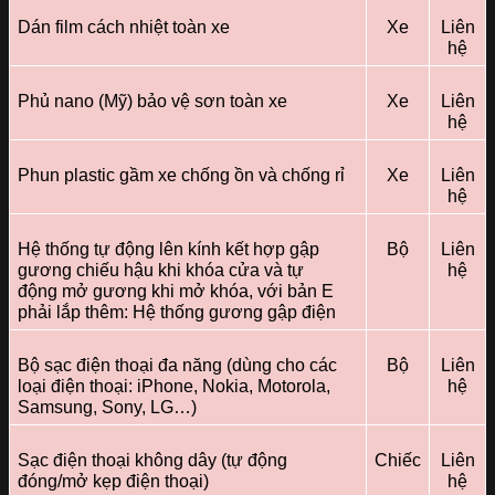
Dán film cách nhiệt toàn xe
Xe
Liên
hệ
Phủ nano (Mỹ) bảo vệ sơn toàn xe
Xe
Liên
hệ
Phun plastic gầm xe chống ồn và chống rỉ
Xe
Liên
hệ
Hệ thống tự động lên kính kết hợp gập
Bộ
Liên
gương chiếu hậu khi khóa cửa và tự
hệ
động mở gương khi mở khóa, với bản E
phải lắp thêm: Hệ thống gương gập điện
Bộ sạc điện thoại đa năng (dùng cho các
Bộ
Liên
loại điện thoại: iPhone, Nokia, Motorola,
hệ
Samsung, Sony, LG…)
Sạc điện thoại không dây (tự động
Chiếc
Liên
đóng/mở kẹp điện thoại)
hệ