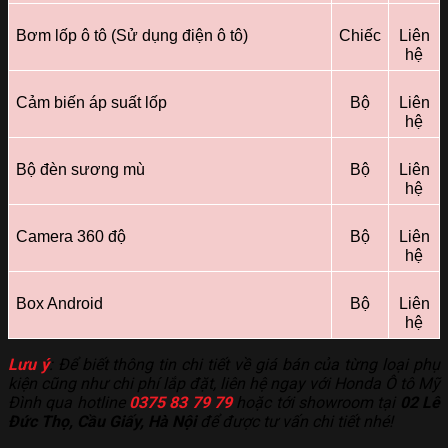
Bơm lốp ô tô (Sử dụng điện ô tô)
Chiếc
Liên
hệ
Cảm biến áp suất lốp
Bộ
Liên
hệ
Bộ đèn sương mù
Bộ
Liên
hệ
Camera 360 độ
Bộ
Liên
hệ
Box Android
Bộ
Liên
hệ
Lưu ý
: Để biết thông tin chi tiết về giá bán của từng loại phụ
kiện cũng như chi phí lắp đặt, liên hệ ngay với Honda Ô tô Mỹ
Đình qua hotline
0375 83 79 79
hoặc tới showroom tại
02 Lê
Đức Thọ, Cầu Giấy, Hà Nội
để được tư vấn chi tiết nhé!