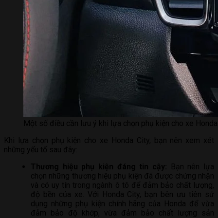
Một số điều cần lưu ý khi lựa chọn phụ kiện cho xe Honda
Khi lựa chọn phụ kiện cho xe Honda City, bạn nên xem xét
những yếu tố sau đây:
Thương hiệu phụ kiện đáng tin cậy:
Bạn nên lựa
chọn những thương hiệu phụ kiện đã được chứng nhận
và có uy tín trong ngành ô tô để đảm bảo chất lượng,
độ bền của xe. Với Honda City, bạn bên ưu tiên sử
dụng những phụ kiện chính hãng của Honda để vừa
đảm bảo độ khớp, vừa đảm bảo chất lượng sản