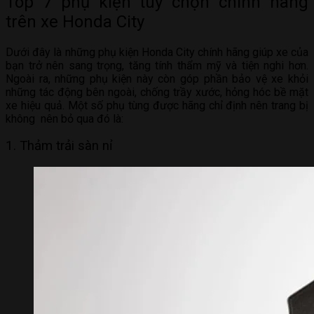
Top 7 phụ kiện tùy chọn chính hãng
trên xe Honda City
Dưới đây là những phụ kiện Honda City chính hãng giúp xe của
bạn trở nên sang trọng, tăng tính thẩm mỹ và tiện nghi hơn.
Ngoài ra, những phụ kiện này còn góp phần bảo vệ xe khỏi
những tác động bên ngoài, chống trầy xước, hỏng hóc bề mặt
xe hiệu quả. Một số phụ tùng được hãng chỉ định nên trang bị
không nên bỏ qua đó là:
1. Thảm trải sàn nỉ