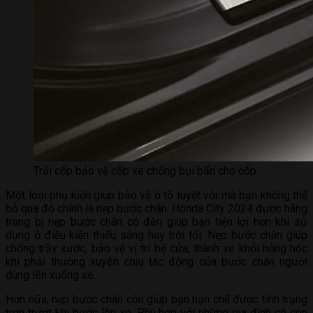
Trải cốp bảo vệ cốp xe chống bụi bẩn cho cốp
Một loại phụ kiện giúp bảo vệ ô tô tuyệt vời mà bạn không thể
bỏ qua đó chính là nẹp bước chân. Honda City 2024 được hãng
trang bị nẹp bước chân có đèn giúp bạn tiện lợi hơn khi sử
dụng ở điều kiện thiếu sáng hay trời tối. Nẹp bước chân giúp
chống trầy xước, bảo vệ vị trí bệ cửa, thành xe khỏi hỏng hóc
khi phải thường xuyên chịu tác động của bước chân người
dùng lên xuống xe.
Hơn nữa, nẹp bước chân còn giúp bạn hạn chế được tình trạng
trơn trượt khi bước lên xe. Phù hợp với những gia đình có con