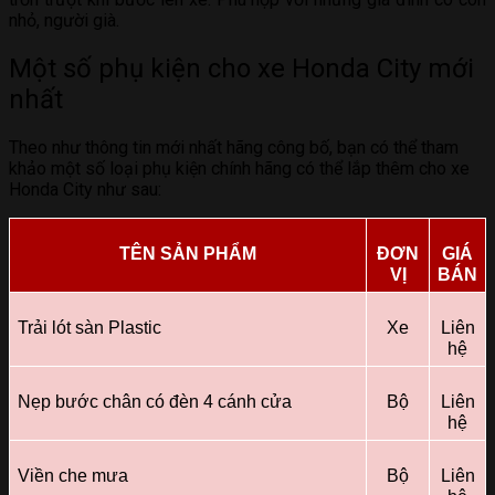
nhỏ, người già.
Một số phụ kiện cho xe Honda City mới
nhất
Theo như thông tin mới nhất hãng công bố, bạn có thể tham
khảo một số loại phụ kiện chính hãng có thể lắp thêm cho xe
Honda City như sau:
TÊN SẢN PHẨM
ĐƠN
GIÁ
VỊ
BÁN
Trải lót sàn Plastic
Xe
Liên
hệ
Nẹp bước chân có đèn 4 cánh cửa
Bộ
Liên
hệ
Viền che mưa
Bộ
Liên