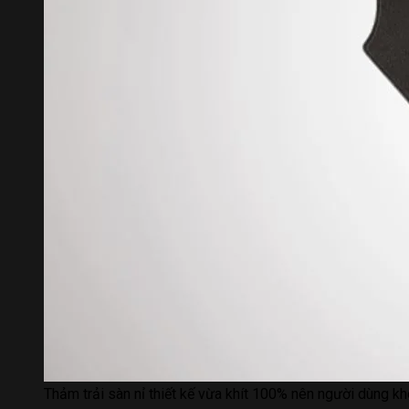
Thảm trải sàn nỉ thiết kế vừa khít 100% nên người dùng kh