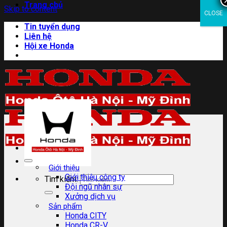
Trang chủ
Skip to content
CLOSE
Tin tuyển dụng
Liên hệ
Hội xe Honda
Giới thiệu
Giới thiệu công ty
Tìm kiếm:
Đội ngũ nhân sự
Xưởng dịch vụ
Sản phẩm
Honda CITY
Honda CR-V