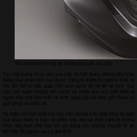
Trải cốp bảo vệ cốp xe chống bụi bẩn cho cốp
Trải cốp bằng nhựa dẻo cao cấp là một trong những phụ kiện
đáng mua nhất hiện nay được trang bị thêm bộ option bảo vệ
các chi tiết nỉ cốp, giúp cốp luôn sạch sẽ và dễ vệ sinh. Trải
cốp còn ngắn không cho nước và nhiều loại bụi bẩn tràn ra
ngoài sàn cốp làm mất vệ sinh, giúp cốp xe luôn giữ được vẻ
gọn gàng và sạch sẽ.
Ưu điểm nổi bật nhất của trải cốp Honda City giúp tăng độ bền
của khay hành lý bảo vệ phần cốp sau xe một cách lý tưởng
nhất, đặc biệt phù hợp khi sử dụng cho những chuyến đi du
lịch hay dã ngoại của cả gia đình.