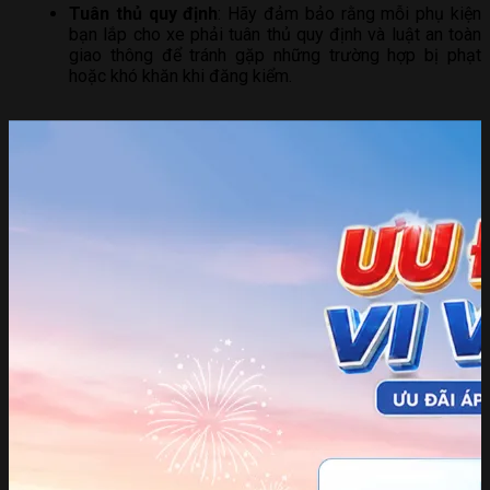
Tuân thủ quy định
: Hãy đảm bảo rằng mỗi phụ kiện
bạn lắp cho xe phải tuân thủ quy định và luật an toàn
giao thông để tránh gặp những trường hợp bị phạt
hoặc khó khăn khi đăng kiểm.