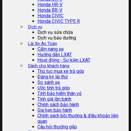
Honda HR-V
Honda BR-V
Honda CIVIC
Honda CIVIC TYPE R
Dịch vụ
Dịch vụ sửa chữa
Dịch vụ bảo dưỡng
Lái Xe An Toàn
Cẩm nang xe
Hướng dẫn LXAT
Hoạt động - Sự kiện LXAT
Dành cho khách hàng
Thủ tục mua xe trả góp
Đăng ký lái thử
So sánh xe
Ước tính trả góp
Tính bảo hiểm thân vỏ
Tính giá lăn bánh
Chính sách bảo hành
Gia hạn bảo hành
Chính sách bồi thường & điều khoản liên
quan
Câu hỏi thưởng gặp