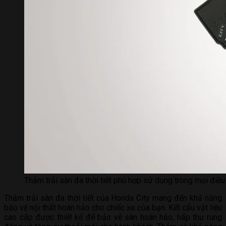
Thảm trải sàn đa thời tiết phù hợp sử dụng trong mọi điều 
Thảm trải sàn đa thời tiết của Honda City mang đến khả năng
bảo vệ nội thất hoàn hảo cho chiếc xe của bạn. Kết cấu vật liệu
cao cấp được thiết kế để bảo vệ sàn hoàn hảo, hấp thụ rung