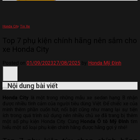
Honda City
,
Tin Xe
Top 7 phụ kiện chính hãng nên sắm cho
xe Honda City
Posted on
01/09/2023
27/08/2025
by
Honda Mỹ Đình
Nội dung bài viết
Honda City
là một trong những mẫu xe sedan hạng B nhận
được nhiều tình cảm của người tiêu dùng Việt. Để chiếc xe của
mình thêm phần cuốn hút, nổi bật cũng như mang lại sự tiện
ích trong quá trình sử dụng nên nhiều chủ xe đã trang bị thêm
một số phụ kiện Honda City. Cùng
Honda Ô tô Mỹ Đình
tìm
hiểu một số loại phụ kiện chính hãng được hãng gợi ý nhé!