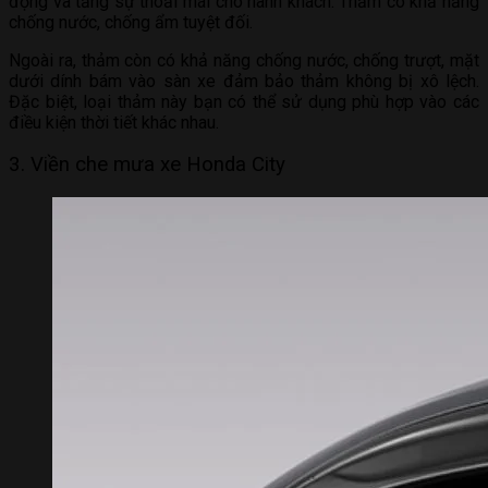
động và tăng sự thoải mái cho hành khách. Thảm có khả năng
chống nước, chống ẩm tuyệt đối.
Ngoài ra, thảm còn có khả năng chống nước, chống trượt, mặt
dưới dính bám vào sàn xe đảm bảo thảm không bị xô lệch.
Đặc biệt, loại thảm này bạn có thể sử dụng phù hợp vào các
điều kiện thời tiết khác nhau.
3. Viền che mưa xe Honda City