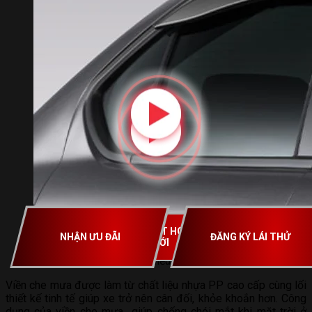
REVIEW CHI TIẾT HONDA
NHẬN ƯU ĐÃI
ĐĂNG KÝ LÁI THỬ
CITY THẾ HỆ MỚI
Viền che mưa mang lại nhiều lợi ích cho xe chiếc Honda Ci
Viền che mưa được làm từ chất liệu nhựa PP cao cấp cùng lối
thiết kế tinh tế giúp xe trở nên cân đối, khỏe khoắn hơn. Công
dụng của viền che mưa giúp chống chói mắt khi mặt trời ở