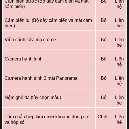
Cảm biến trước (Bộ dây cảm biến và mắt
Bộ
Liên
cảm biến)
hệ
Cảm biến lùi (Bộ dây cảm biến và mắt cảm
Bộ
Liên
biến)
hệ
Viền cánh cửa mạ crome
Bộ
Liên
hệ
Camera hành trình
Bộ
Liên
hệ
Camera hành trình 2 mắt Panorama
Bộ
Liên
hệ
Nệm ghế da (tùy chọn màu)
Bộ
Liên
hệ
Tấm chắn hợp kim dưới khoang động cơ
Chiếc
Liên
và hộp số
hệ