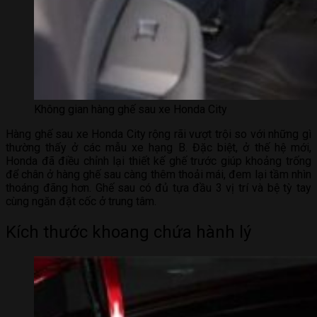
Không gian hàng ghế sau xe Honda City
Hàng ghế sau xe Honda City rộng rãi vượt trội so với những gì
thường thấy ở các mẫu xe hạng B. Đặc biệt, ở thế hệ mới,
Honda đã điều chỉnh lại thiết kế ghế trước giúp khoảng trống
để chân ở hàng ghế sau càng thêm thoải mái, đem lại tầm nhìn
thoáng đãng hơn. Ghế sau có đủ tựa đầu 3 vị trí và bệ tỳ tay
cùng ngăn đặt cốc ở trung tâm.
Kích thước khoang chứa hành lý