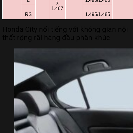
L
1.495/1.485
x
1.467
RS
1.495/1.485
Honda City nổi tiếng với không gian nội
thất rộng rãi hàng đầu phân khúc