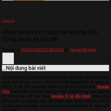
Honda City
Khám phá kích thước xe Honda City:
Tổng quan và chi tiết
Posted on
03/07/2023
22/08/2025
by
Honda Mỹ Đình
Nội dung bài viết
Một trong những yếu tố quan trọng khi cân nhắc mua một chiếc
xe là kích thước của nó, và Honda City không phải là ngoại lệ.
Với tỷ lệ cân đối giữa kích thước ngoại thất và nội thất,
Honda
City
mang đến sự thoải mái cho hành khách trong mọi chuyến
đi. Trong bài viết này, cùng
Honda Ô tô Mỹ Đình
khám phá
kích thước xe Honda City các phiên bản, nhằm hiểu rõ hơn về
sự phù hợp của mẫu xe này trong môi trường đô thị sầm uất
ngày nay.