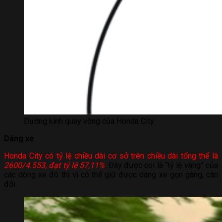
Đường kính quay vòng của Honda City
Dáng xe
Honda City có tỷ lệ chiều dài cơ sở trên chiều dài tổng thể là
2600/4.553, đạt tỷ lệ 57,11%
. Đây được coi là “tỷ lệ vàng” của
các dòng xe đô thị vì có thể giữ được dáng xe gọn gàng, cân
đối.