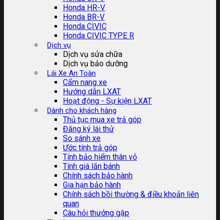
Honda HR-V
Honda BR-V
Honda CIVIC
Honda CIVIC TYPE R
Dịch vụ
Dịch vụ sửa chữa
Dịch vụ bảo dưỡng
Lái Xe An Toàn
Cẩm nang xe
Hướng dẫn LXAT
Hoạt động - Sự kiện LXAT
Dành cho khách hàng
Thủ tục mua xe trả góp
Đăng ký lái thử
So sánh xe
Ước tính trả góp
Tính bảo hiểm thân vỏ
Tính giá lăn bánh
Chính sách bảo hành
Gia hạn bảo hành
Chính sách bồi thường & điều khoản liên
quan
Câu hỏi thưởng gặp