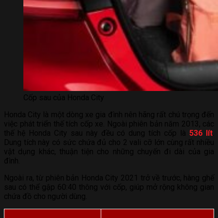
Cốp sau của Honda City
Honda City là một dòng xe gia đình nên hãng rất chú trọng đến
việc phát triển thế tích cốp xe. Ngoài phiên bản năm 2013, các
thế hệ Honda City sau này đều có dung tích cốp là
536 lít
.
Dung tích này có sức chứa đủ cho 2 vali cỡ lớn cùng rất nhiều
vật dụng khác, thuận tiện cho những chuyến đi dài của gia
đình.
Ngoài ra, từ phiên bản Honda City 2021 trở về trước, hàng ghế
sau có thể gập 60:40 thông với cốp, giúp mở rộng không gian
chứa đồ cho người dùng.