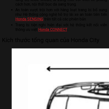
cách hơn, nội thất bọc da sang trọng.
An toàn vượt trội hơn với hàng loạt trang bị bổ sung
như Hệ thống công nghệ hỗ trợ lái xe an toàn tiên tiến
Honda SENSING
trên tất cả các phiên bản.
Trang bị tiện nghi hiện đại với hệ thống kết nối viễn
thông ưu việt
Honda CONNECT
…
Kích thước tổng quan của Honda City