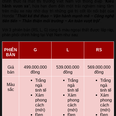
chính thức ra mắt thị trường Việt Nam với thông điệp “
Kiêu
hãnh vươn xa
”, hứa hẹn đem đến một trải nghiệm nâng tầm
trên mẫu xe này nhờ duy trì những giá trị cốt lõi nổi bật của
Honda: “
Thiết kế thể thao – Vận hành mạnh mẽ – Công nghệ
tiên tiến – Thân thiện môi trường – An toàn vượt trội
”.
Với 3 phiên bản (RS, L, G) cùng 6 màu ngoại thất được lắp ráp,
phân phối chính hãng tại Việt Nam như sau:
PHIÊN
G
L
RS
BẢN
Giá
499.000.000
539.000.000
569.000.000
bán
đồng
đồng
đồng
Trắng
Trắng
Trắng
Màu
ngà
ngà
ngà
sắc
tinh tế
tinh tế
tinh tế
Xám
Xám
Xám
phong
phong
phong
cách
cách
cách
(mới)
(mới)
(mới)
Đen
Đen
Đen