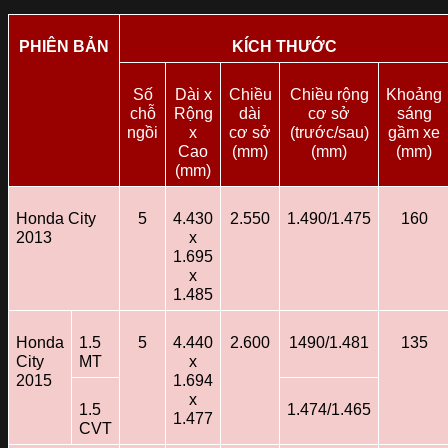
PHIÊN BẢN
KÍCH THƯỚC
Số
Dài x
Chiều
Chiều rộng
Khoảng
chỗ
Rộng
dài
cơ sở
sáng
ngồi
x
cơ sở
(trước/sau)
gầm xe
Cao
(mm)
(mm)
(mm)
(mm)
Honda City
5
4.430
2.550
1.490/1.475
160
2013
x
1.695
x
1.485
Honda
1.5
5
4.440
2.600
1490/1.481
135
City
MT
x
2015
1.694
x
1.5
1.474/1.465
1.477
CVT