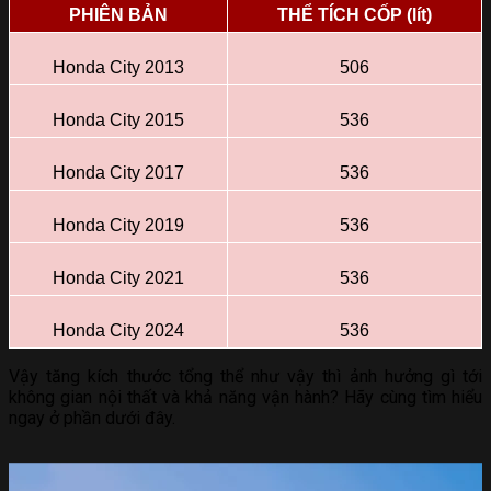
PHIÊN BẢN
THỂ TÍCH CỐP (lít)
Honda City 2013
506
Honda City 2015
536
Honda City 2017
536
Honda City 2019
536
Honda City 2021
536
Honda City 2024
536
Vậy tăng kích thước tổng thể như vậy thì ảnh hưởng gì tới
không gian nội thất và khả năng vận hành? Hãy cùng tìm hiểu
ngay ở phần dưới đây.