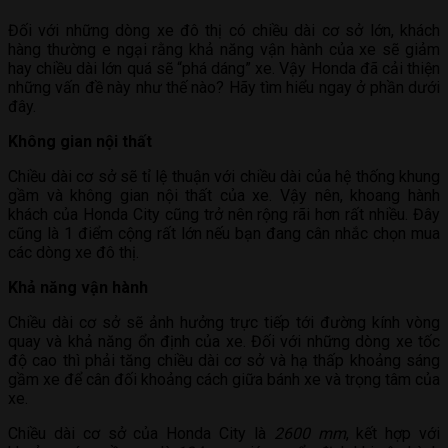
Đối với những dòng xe đô thị có chiều dài cơ sở lớn, khách
hàng thường e ngại rằng khả năng vận hành của xe sẽ giảm
hay chiều dài lớn quá sẽ “phá dáng” xe. Vậy Honda đã cải thiện
những vấn đề này như thế nào? Hãy tìm hiểu ngay ở phần dưới
đây.
Không gian nội thất
Chiều dài cơ sở sẽ tỉ lệ thuận với chiều dài của hệ thống khung
gầm và không gian nội thất của xe. Vậy nên, khoang hành
khách của Honda City cũng trở nên rộng rãi hơn rất nhiều. Đây
NHẬN ƯU ĐÃI
ĐĂNG KÝ LÁI THỬ
cũng là 1 điểm cộng rất lớn nếu bạn đang cân nhắc chọn mua
các dòng xe đô thị.
Khả năng vận hành
Chiều dài cơ sở sẽ ảnh hưởng trực tiếp tới đường kính vòng
quay và khả năng ổn định của xe. Đối với những dòng xe tốc
độ cao thì phải tăng chiều dài cơ sở và hạ thấp khoảng sáng
gầm xe để cân đối khoảng cách giữa bánh xe và trọng tâm của
xe.
LIÊN HỆ HOTLINE 0375.83.79.79
Chiều dài cơ sở của Honda City là
2600 mm
, kết hợp với
NHẬN NGAY