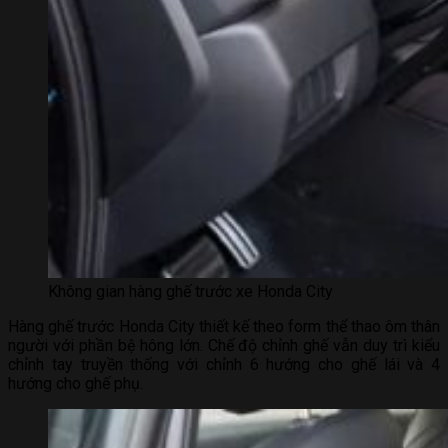
Không gian hàng ghế trước xe Honda City
Hàng ghế trước Honda City thiết kế theo form thể thao ôm thân
người với phần bệ hông lớn. Chế độ chỉnh ghế vẫn duy trì kiểu
chỉnh tay truyền thống với chỉnh 6 hướng cho ghế lái và 4
hướng cho ghế phụ.