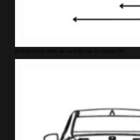
Đo kích thước chiều dài và chiều cao xe Honda City