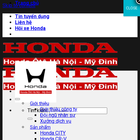
Trang chủ
Skip to content
CLOSE
Tin tuyển dụng
Liên hệ
Hội xe Honda
Giới thiệu
Giới thiệu công ty
Tìm kiếm:
Đội ngũ nhân sự
Xưởng dịch vụ
Sản phẩm
Honda CITY
Honda CR-V