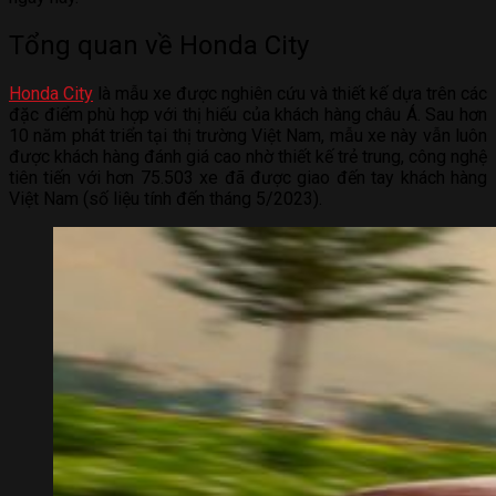
Tổng quan về Honda City
Honda City
là mẫu xe được nghiên cứu và thiết kế dựa trên các
đặc điểm phù hợp với thị hiếu của khách hàng châu Á. Sau hơn
10 năm phát triển tại thị trường Việt Nam, mẫu xe này vẫn luôn
được khách hàng đánh giá cao nhờ thiết kế trẻ trung, công nghệ
tiên tiến với hơn 75.503 xe đã được giao đến tay khách hàng
Việt Nam (số liệu tính đến tháng 5/2023).