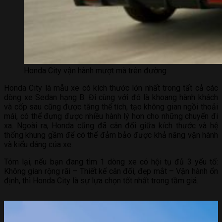
Honda City vận hành mượt mà trên đường
Honda City là mẫu xe có kích thước lớn nhất trong tất cả các
dòng xe Sedan hạng B. Đi cùng với đó là khoang hành khách
và cốp sau cũng được tăng thể tích, tạo không gian ngồi thoải
mái, có thể đựng được nhiều hành lý hơn cho những chuyến đi
xa. Ngoài ra, Honda cũng đã cân đối giữa kích thước và hệ
thống khung gầm để có thể đảm bảo được khả năng vận hành
và kiểu dáng của xe.
Tóm lại, nếu bạn đang tìm 1 dòng xe có hội tụ đủ 3 yếu tố:
Không gian rộng rãi – Thiết kế cân đối, đẹp mắt – Vận hành ổn
định, thì Honda City là sự lựa chọn tốt nhất trong tầm giá.