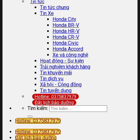
Tin tức
Tin tức chung
Tin Xe
Honda City
Honda BR-V
Honda HR-V
Honda CR-V
Honda Civic
Honda Accord
Xe và công nghệ
Hoạt động - Sự kiện
Trải nghiệm khách hàng
Tin khuyến mãi
Tin dịch vụ
Xã hội - Cộng đồng
Tin tuyển dụng
Hotline: 0375837979
Đặt lịch bảo dưỡng
Tìm kiếm:
Hotline: 0375837979
Hotline: 0375837979
Đặt lịch bảo dưỡng