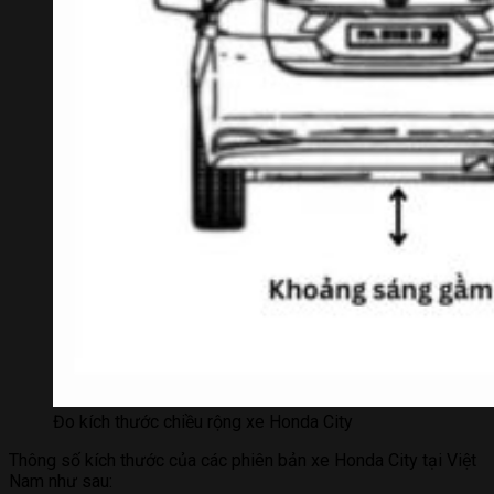
Đo kích thước chiều rộng xe Honda City
Thông số kích thước của các phiên bản xe Honda City tại Việt
Nam như sau: