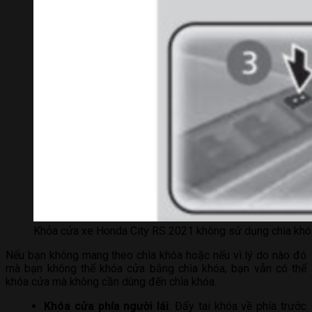
Khỏa cửa xe Honda City RS 2021 không sử dụng chìa khó
Nếu bạn không mang theo chìa khóa hoặc nếu vì lý do nào đó
mà bạn không thể khóa cửa bằng chìa khóa, bạn vẫn có thể
khóa cửa mà không cần dùng đến chìa khóa.
Khóa cửa phía người lái
: Đẩy tai khóa về phía trước