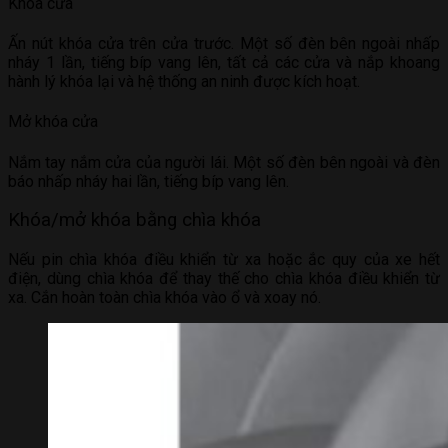
Khóa cửa
Ấn nút khóa cửa trên cửa trước. Một số đèn bên ngoài nhấp
nháy 1 lần, tiếng bíp vang lên, tất cả các cửa và nắp khoang
hành lý khóa lại và hệ thống an ninh được kích hoạt.
Mở khóa cửa
Nắm tay nắm cửa của người lái. Một số đèn bên ngoài và đèn
báo nhấp nháy hai lần, tiếng bíp vang lên.
Khóa/mở khóa bằng chìa khóa
Nếu pin chìa khóa điều khiển từ xa hoặc ắc quy của xe hết
điện, dùng chìa khóa để thay thế cho chìa khóa điều khiển từ
xa. Cắn hoàn toàn chìa khóa vào ổ và xoay nó.