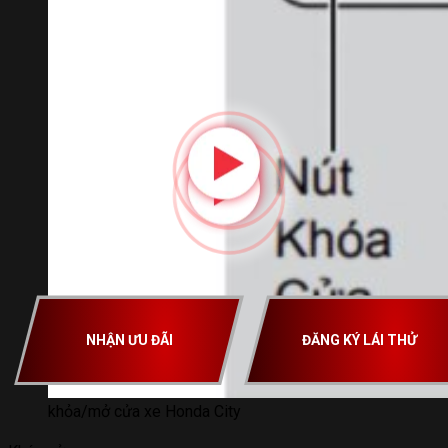
NHẬN ƯU ĐÃI
ĐĂNG KÝ LÁI THỬ
khỏa/mở cửa xe Honda City