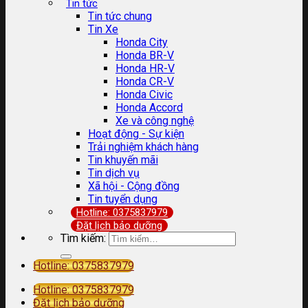
Tin tức
Tin tức chung
Tin Xe
Honda City
Honda BR-V
Honda HR-V
Honda CR-V
Honda Civic
Honda Accord
Xe và công nghệ
Hoạt động - Sự kiện
Trải nghiệm khách hàng
Tin khuyến mãi
Tin dịch vụ
Xã hội - Cộng đồng
Tin tuyển dụng
Hotline: 0375837979
Đặt lịch bảo dưỡng
Tìm kiếm:
Hotline: 0375837979
Hotline: 0375837979
Đặt lịch bảo dưỡng