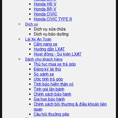
Honda HR-V
Honda BR-V
Honda CIVIC
Honda CIVIC TYPE R
Dịch vụ
Dịch vụ sửa chữa
Dịch vụ bảo dưỡng
Lái Xe An Toàn
Cẩm nang xe
Hướng dẫn LXAT
Hoạt động - Sự kiện LXAT
Dành cho khách hàng
Thủ tục mua xe trả góp
Đăng ký lái thử
So sánh xe
Ước tính trả góp
Tính bảo hiểm thân vỏ
Tính giá lăn bánh
Chính sách bảo hành
Gia hạn bảo hành
Chính sách bồi thường & điều khoản liên
quan
Câu hỏi thưởng gặp