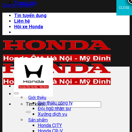
Trang chủ
Skip to content
CLOSE
Tin tuyển dụng
Liên hệ
Hội xe Honda
Giới thiệu
Giới thiệu công ty
Tìm kiếm:
Đội ngũ nhân sự
Xưởng dịch vụ
Sản phẩm
Honda CITY
Honda CR-V