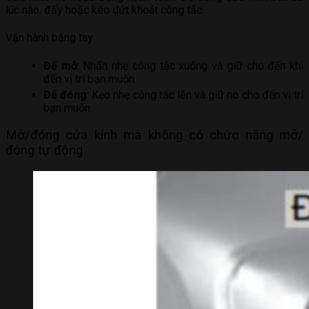
lúc nào, đẩy hoặc kéo dứt khoát công tắc.
Vận hành bằng tay
Để mở
: Nhấn nhẹ công tắc xuống và giữ cho đến khi
đến vị trí bạn muốn.
Để đóng
: Kẹo nhẹ công tắc lên và giữ nó cho đến vị trí
bạn muốn.
Mở/đóng cửa kính mà không có chức năng mở/
đóng tự động