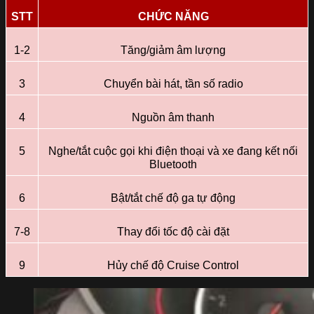
STT
CHỨC NĂNG
1-2
Tăng/giảm âm lượng
3
Chuyển bài hát, tần số radio
4
Nguồn âm thanh
5
Nghe/tắt cuộc gọi khi điện thoại và xe đang kết nối
NHẬN ƯU ĐÃI
ĐĂNG KÝ LÁI THỬ
Bluetooth
6
Bật/tắt chế độ ga tự động
7-8
Thay đổi tốc độ cài đặt
9
Hủy chế độ Cruise Control
LIÊN HỆ HOTLINE 0375.83.79.79
NHẬN NGAY