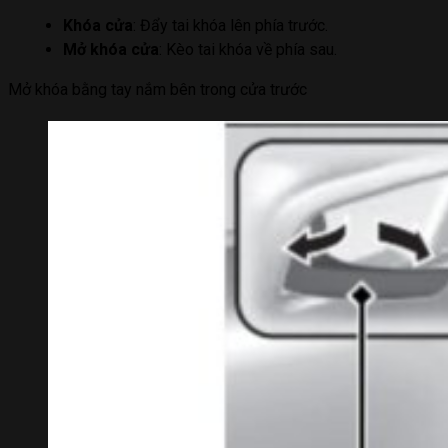
Khóa cửa
: Đẩy tai khóa lên phía trước.
Mở khóa cửa
: Kèo tai khóa về phía sau.
Mở khóa bằng tay nắm bên trong cửa trước