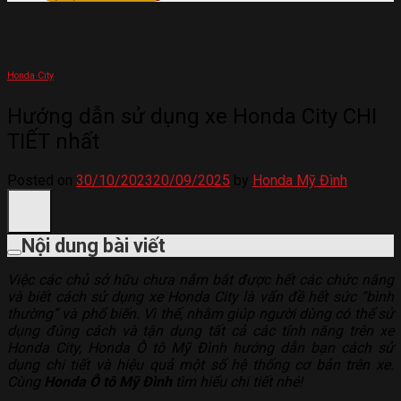
Honda City
Hướng dẫn sử dụng xe Honda City CHI
TIẾT nhất
Posted on
30/10/2023
20/09/2025
by
Honda Mỹ Đình
Nội dung bài viết
Việc các chủ sở hữu chưa nắm bắt được hết các chức năng
và biết cách sử dụng xe Honda City là vấn đề hết sức “bình
thường” và phổ biến. Vì thế, nhằm giúp người dùng có thể sử
dụng đúng cách và tận dụng tất cả các tính năng trên xe
Honda City, Honda Ô tô Mỹ Đình hướng dẫn bạn cách sử
dụng chi tiết và hiệu quả một số hệ thống cơ bản trên xe.
Cùng
Honda Ô tô Mỹ Đình
tìm hiểu chi tiết nhé!