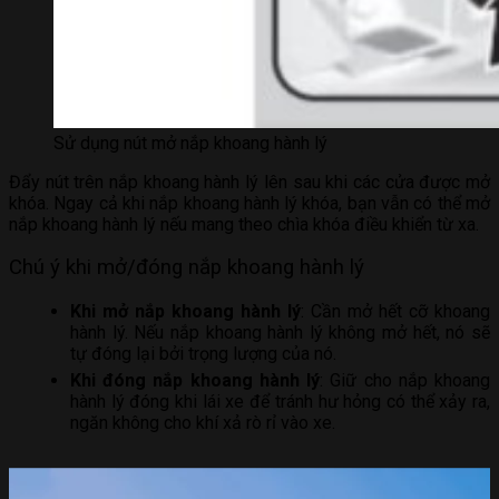
Sử dụng nút mở nắp khoang hành lý
Đẩy nút trên nắp khoang hành lý lên sau khi các cửa được mở
khóa. Ngay cả khi nắp khoang hành lý khóa, bạn vẫn có thể mở
nắp khoang hành lý nếu mang theo chìa khóa điều khiển từ xa.
Chú ý khi mở/đóng nắp khoang hành lý
Khi mở nắp khoang hành lý
: Cần mở hết cỡ khoang
hành lý. Nếu nắp khoang hành lý không mở hết, nó sẽ
tự đóng lại bởi trọng lượng của nó.
Khi đóng nắp khoang hành lý
: Giữ cho nắp khoang
hành lý đóng khi lái xe để tránh hư hỏng có thể xảy ra,
ngăn không cho khí xả rò rỉ vào xe.