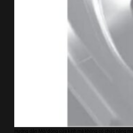
Hướng dẫn Mở/đóng cửa kính mà không có chức năng m