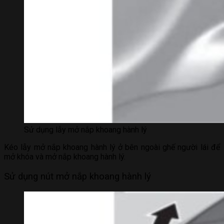
Sử dụng lẫy mở nắp khoang hành lý
Kéo lẫy mở nắp khoang hành lý ở bên ngoài ghế người lái để
mở khóa và mở nắp khoang hành lý.
Sử dụng nút mở nắp khoang hành lý