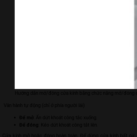
Hướng dẫn mở/đóng cửa kính bằng chức năng mở/đóng 
Vân hành tự động (chỉ ở phía người lái)
Để mở
: Ấn dứt khoát công tắc xuống.
Để đóng
: Kéo dứt khoát công tắt lên.
Cửa kính mở hoặc đóng hoàn toàn. Để dừng cửa kính bất cứ