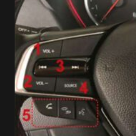
GIẢM TIỀN MẶT TRỰC TIẾP
QUÀ TẶNG BẢO HIỂM THÂN VỎ
QUÀ TẶNG PHỤ KIỆN CHÍNH HÃNG, BẢO
HÀNH XE
ƯU ĐÃI ĐẶC BIỆT CHO KHÁCH LIÊN HỆ
HOTLINE
Trả thẳng
Trả góp