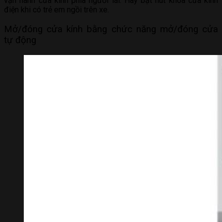
vận hành cửa kính phía người lái. Hãy bật nút khóa cửa kính
điện khi có trẻ em ngồi trên xe.
Mở/đóng cửa kính bằng chức năng mở/đóng cửa
tự động