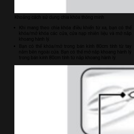
Khoảng cách sử dụng chìa khóa thông minh
Khi mang theo chìa khóa điều khiển từ xa, bạn có thể
khóa/mở khóa các cửa, cửa nạp nhiên liệu và mở nắp
khoang hành lý.
Bạn có thể khóa/mở trong bán kính 80cm tính từ tay
nắm bên ngoài cửa. Bạn có thể mở nắp khoang hành lý
trong bán kính 80cm tính từ nắp khoang hành lý.