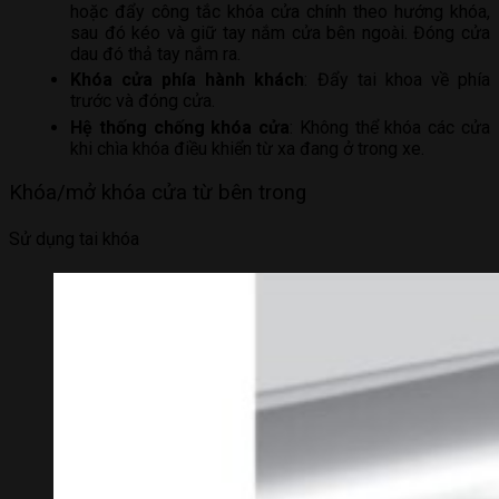
hoặc đẩy công tắc khóa cửa chính theo hướng khóa,
sau đó kéo và giữ tay nắm cửa bên ngoài. Đóng cửa
dau đó thả tay nắm ra.
Khóa cửa phía hành khách
: Đẩy tai khoa về phía
trước và đóng cửa.
Hệ thống chống khóa cửa
: Không thể khóa các cửa
khi chìa khóa điều khiển từ xa đang ở trong xe.
Khóa/mở khóa cửa từ bên trong
Sử dụng tai khóa