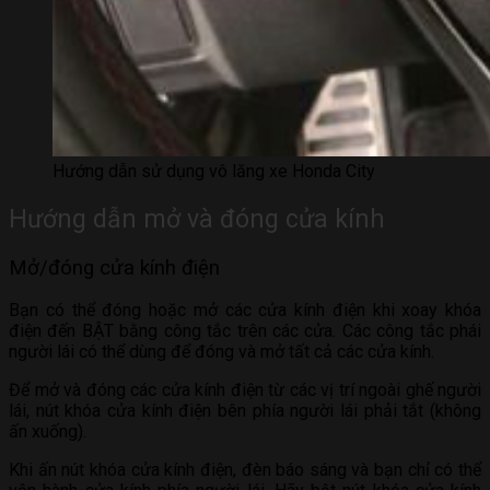
Hướng dẫn sử dụng vô lăng xe Honda City
Hướng dẫn mở và đóng cửa kính
Mở/đóng cửa kính điện
Bạn có thể đóng hoặc mở các cửa kính điện khi xoay khóa
điện đến BẬT bằng công tắc trên các cửa. Các công tắc phái
người lái có thể dùng để đóng và mở tất cả các cửa kính.
Để mở và đóng các cửa kính điện từ các vị trí ngoài ghế người
lái, nút khóa cửa kính điện bên phía người lái phải tắt (không
ấn xuống).
Khi ấn nút khóa cửa kính điện, đèn báo sáng và bạn chỉ có thể