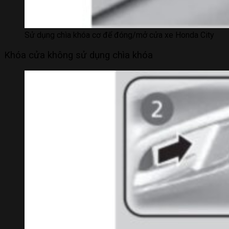
Sử dụng chìa khóa cơ để đóng/mở cửa xe Honda City
Khóa cửa không sử dụng chìa khóa