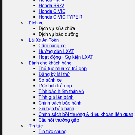
Honda BR-V
Honda CIVIC
Honda CIVIC TYPE R
Dịch vụ
Dịch vụ sửa chữa
Dịch vụ bảo dưỡng
Lái Xe An Toàn
Cẩm nang xe
Hướng dẫn LXAT
Hoạt động - Sự kiện LXAT
Dành cho khách hàng
Thủ tục mua xe trả góp
Đăng ký lái thử
So sánh xe
Ước tính trả góp
Tính bảo hiểm thân vỏ
Tính giá lăn bánh
Chính sách bảo hành
Gia hạn bảo hành
Chính sách bồi thường & điều khoản liên quan
Câu hỏi thưởng gặp
Tin tức
Tin tức chung