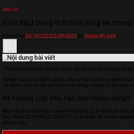
Honda City
(Giải đáp) Dung tích bình xăng xe Honda C
Posted on
23/10/2023
22/09/2025
by
Honda Mỹ Đình
Nội dung bài viết
Theo thông tin của nhà sản xuất, Honda City được trang bị hệ
Honda City được đánh giá là mẫu xe nổi bật trong phân khúc x
đã khiến mẫu xe này trở thành một trong những sự lựa chọn hà
Xe Honda City tiêu hao bao nhiêu xăng?
Mức tiêu thụ nhiên liệu của xe Honda City 2019 đã được thử ng
Quy chuẩn QCVN 86:2015/BGTVT, được kiểm tra và phê duyệt bởi
thể như sau: