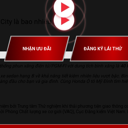
ity là bao nhiêu lít?
NHẬN ƯU ĐÃI
ĐĂNG KÝ LÁI THỬ
 thống phun xăng điện tử/PGM-FI với dung tích bình xăng là
40 l
e sedan hạng B về khả năng tiết kiệm nhiên liệu vượt bậc. Bình
ng đầu cho bạn và gia đình. Cùng Honda Ô tô Mỹ Đình tìm hiểu 
hiệm bởi Trung tâm Thử nghiệm khí thải phương tiện giao thông 
 Phòng Chất lượng xe cơ giới (VAQ), Cục Đăng kiểm Việt Nam. Mứ