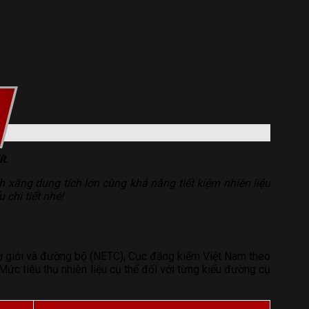
ít
.
 xăng dung tích lớn cùng khả năng tiết kiệm nhiên liệu
chi tiết nhé!
cơ giới và đường bộ (NETC), Cục đăng kiểm Việt Nam theo
c tiêu thụ nhiên liệu cụ thể đối với từng kiểu đường cụ