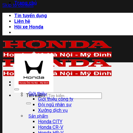
Trang chủ
Skip to content
Tin tuyển dụng
Liên hệ
Hội xe Honda
Giới thiệu
Tìm kiếm:
Giới thiệu công ty
Đội ngũ nhân sự
Xưởng dịch vụ
Sản phẩm
Honda CITY
Honda CR-V
Honda HR-V