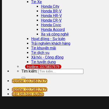
Tin Xe
Honda City
Honda BR-V
Honda HR-V
Honda CR-V
Honda Civic
Honda Accord
Xe và công nghệ
Hoạt động - Sự kiện
Trải nghiệm khách hàng
Tin khuyến mãi
Tin dịch vụ
Xã hội - Cộng đồng
Tin tuyển dụng
Hotline: 0375837979
Tìm kiếm:
Hotline: 0375837979
Hotline: 0375837979
Đặt lịch bảo dưỡng