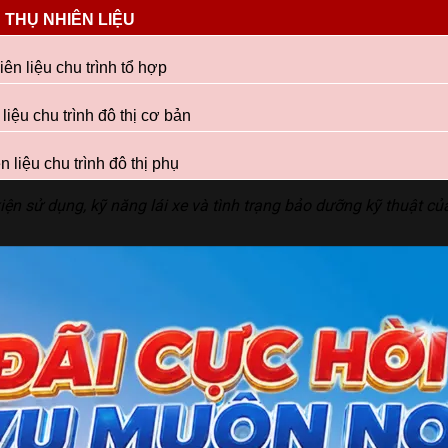
 THỤ NHIÊN LIỆU
iên liệu chu trình tổ hợp
liệu chu trình đô thị cơ bản
n liệu chu trình đô thị phụ
 kiện sử dụng, kỹ năng lái xe và tình trạng bảo dưỡng kỹ thuật củ