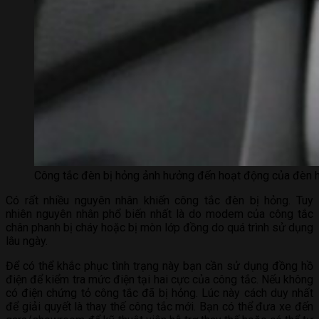
Công tắc đèn bị hỏng ảnh hưởng đến hoạt động của đèn 
Có rất nhiều nguyên nhân khiến công tắc đèn bị hỏng. Tuy
nhiên nguyên nhân phổ biến nhất là do modem của công tắc
chân phanh bị cháy hoặc bị mòn lớp đồng do quá trình sử dụng
lâu ngày.
Để có thể khắc phục tình trạng này bạn cần sử dụng đồng hồ
điện để kiểm tra mức điện tại hai cực của công tắc. Nếu không
có điện chứng tỏ công tắc đã bị hỏng. Lúc này cách duy nhất
để giải quyết là thay thế công tắc mới. Bạn có thể đưa xe đến