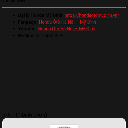
chi tiết nhé!
Đại lý Honda Mỹ Đình:
https://hondaotomydinh.vn/
Fanpage:
Honda Ôtô Hà Nội – Mỹ Đình
Youtube:
Honda Ôtô Hà Nội – Mỹ Đình
Hotline:
037 583 7979
5/5 - (1 bình chọn)