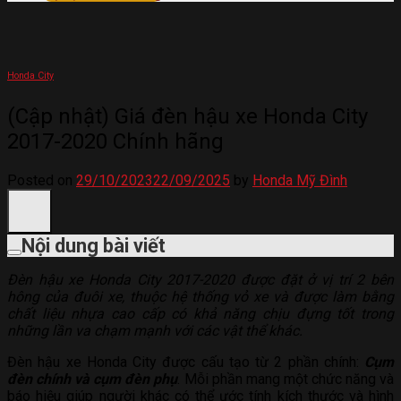
Honda City
(Cập nhật) Giá đèn hậu xe Honda City
2017-2020 Chính hãng
Posted on
29/10/2023
22/09/2025
by
Honda Mỹ Đình
Nội dung bài viết
Đèn hậu xe Honda City 2017-2020 được đặt ở vị trí 2 bên
hông của đuôi xe, thuộc hệ thống vỏ xe và được làm bằng
chất liệu nhựa cao cấp có khả năng chịu đựng tốt trong
những lần va chạm mạnh với các vật thể khác.
Đèn hậu xe Honda City được cấu tạo từ 2 phần chính:
Cụm
đèn chính và cụm đèn phụ
. Mỗi phần mang một chức năng và
báo hiệu giúp người khác có thể ước tính kích thước và hình