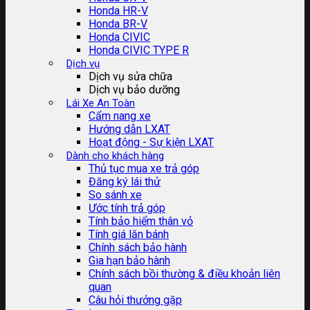
Honda HR-V
Honda BR-V
Honda CIVIC
Honda CIVIC TYPE R
Dịch vụ
Dịch vụ sửa chữa
Dịch vụ bảo dưỡng
Lái Xe An Toàn
Cẩm nang xe
Hướng dẫn LXAT
Hoạt động - Sự kiện LXAT
Dành cho khách hàng
Thủ tục mua xe trả góp
Đăng ký lái thử
So sánh xe
Ước tính trả góp
Tính bảo hiểm thân vỏ
Tính giá lăn bánh
Chính sách bảo hành
Gia hạn bảo hành
Chính sách bồi thường & điều khoản liên
quan
Câu hỏi thưởng gặp