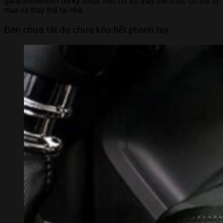
gara/showroom để kỹ thuật viên hỗ trợ thay thế hoặc có thể tự
mua và thay thế tại nhà.
Đèn chưa tắt do chưa kéo hết phanh tay