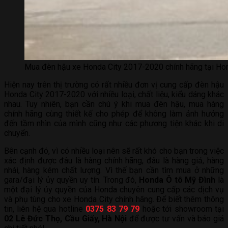
Mua đèn hậu xe Honda City 2017-2020 chính hãng tại Ho
Hiện nay trên thị trường có rất nhiều đơn vị cung cấp đèn hậu
Honda City 2017-2020 với nhiều loại, chất liệu, kiểu dáng khác
nhau. Tuy nhiên, bạn cần chú ý khi mua đèn hậu, mua hàng
chính hãng cùng thiết kế cho phép để không làm ảnh hưởng
đến tầm nhìn của mình cũng như các phương tiện khác khi di
chuyển.
Bên cạnh đó, vì có nhiều loại nên sẽ rất khó cho bạn trong việc
xác định được đâu là hàng chính hãng, đâu là hàng giả, hàng
nhái, hàng kém chất lượng. Vì thế bạn cần tìm mua ở những
gara/đại lý ủy quyền uy tín. Trong đó,
Honda Ô tô Mỹ Đình
là
một đại lý ủy quyền của Honda chuyên cung cấp các dịch vụ
và phụ tùng cho xe Honda City chính hãng. Để biết thêm thông
tin, liên hệ qua hotline
0375 83 79 79
hoặc tới showroom tại
02 Lê Đức Thọ, Cầu Giấy, Hà Nội
để được tư vấn và báo giá