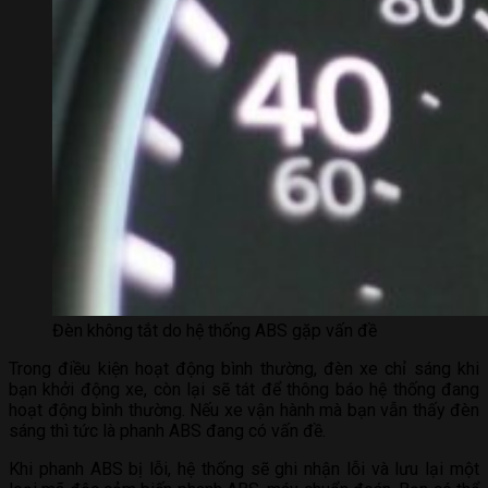
Đèn không tắt do hệ thống ABS gặp vấn đề
Trong điều kiện hoạt động bình thường, đèn xe chỉ sáng khi
bạn khởi động xe, còn lại sẽ tát để thông báo hệ thống đang
hoạt động bình thường. Nếu xe vận hành mà bạn vẫn thấy đèn
sáng thì tức là phanh ABS đang có vấn đề.
Khi phanh ABS bị lỗi, hệ thống sẽ ghi nhận lỗi và lưu lại một