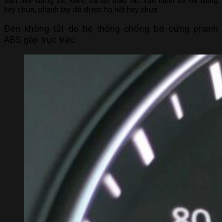
Bạn nên dừng xe, kiểm tra lại thao tác vận hành xe đã đúng
hay chưa, phanh tay đã được hạ hết hay chưa.
Đèn không tắt do hệ thống chống bó cứng phanh
ABS gặp trục trặc