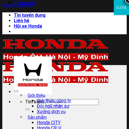
Trang chủ
Skip to content
CLOSE
Tin tuyển dụng
Liên hệ
Hội xe Honda
Giới thiệu
Giới thiệu công ty
Tìm kiếm:
Đội ngũ nhân sự
Xưởng dịch vụ
Sản phẩm
Honda CITY
Honda CR-V