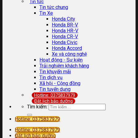
Tin tức
Tin tức chung
Tin Xe
Honda City
Honda BR-V
Honda HR-V
Honda CR-V
Honda Civic
Honda Accord
Xe và công nghệ
Hoạt động - Sự kiện
Trải nghiệm khách hàng
Tin khuyến mãi
Tin dịch vụ
Xã hội - Cộng đồng
Tin tuyển dụng
Hotline: 0375837979
Đặt lịch bảo dưỡng
Tìm kiếm:
Hotline: 0375837979
Hotline: 0375837979
Đặt lịch bảo dưỡng