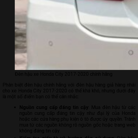
Đèn hậu xe Honda City 2017-2020 chính hãng
Phân biệt đèn hậu chính hãng với đèn hậu hàng giả hàng nhái
cho xe Honda City 2017-2020 có thể khá khó, nhưng dưới đây
là một số điểm bạn có thể cân nhắc:
Nguồn cung cấp đáng tin cậy
: Mua đèn hậu từ các
nguồn cung cấp đáng tin cậy như đại lý của Honda
hoặc các cửa hàng phụ kiện ô tô được ủy quyền. Tránh
mua từ các nguồn không rõ nguồn gốc hoặc trang web
không đáng tin cậy.