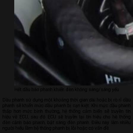
Hết dầu báo phanh khiến đèn không sáng/sáng yếu
Dầu phanh sử dụng một khoảng thời gian dài hoặc bị rò rỉ dầu
phanh sẽ khiến mức dầu phanh bị cạn kiệt. Khi mức dầu phanh
thấp hơn mức bình thường, hệ thống cảm biến sẽ truyền tín
hiệu về ECU, sau đó ECU sẽ truyền lại tín hiệu cho hệ thống
đèn cảnh báo phanh, bật sáng đèn phanh. Điều này làm nhiều
người hiểu lầm hệ thống phanh bị lỗi hoặc có vấn đề.