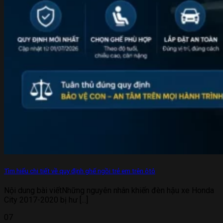
Tìm hiểu chi tiết về quy định ghế ngồi trẻ em trên ôtô
Nội dung bài viếtNhững nguyên nhân khiến đèn hậu xe Honda
City 2017-2020 bị hư [...]
07