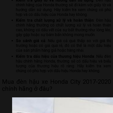
Kiểm tra giấy tờ và hướng dẫn sử dụng
: Đèn hậu
chính hãng của Honda thường sẽ đi kèm với giấy tờ và
hướng dẫn sử dụng. Hãy kiểm tra xem chúng có phù
hợp và có dấu hiệu của Honda hay không.
Kiểm tra chất lượng xử lý và hoàn thiện
: Đèn hậu
chính hãng thường có chất lượng xử lý và hoàn thiện
cao, không có dấu vết của sự bất thường như lỏng lẻo,
gãy gập hoặc sự bám bẩn không mong muốn.
So sánh giá cả
: Nếu giá cả quá thấp so với giá thị
trường hoặc có giá quá rẻ, đó có thể là một dấu hiệu
của sản phẩm hàng giả hoặc hàng nhái.
Kiểm tra dấu hiệu của thương hiệu Honda
: Nếu đèn
hậu chính hãng Honda, thường sẽ có dấu hiệu và biểu
tượng của thương hiệu rõ ràng. Hãy kiểm tra xem
chúng có phù hợp với dấu hiệu Honda hay không.
Mua đèn hậu xe Honda City 2017-2020
chính hãng ở đâu?