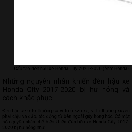
Cấu tạo đèn hậu xe Honda City 2021-2020 (Ảnh: Honda Ô
Những nguyên nhân khiến đèn hậu xe
Honda City 2017-2020 bị hư hỏng và
cách khắc phục
Đèn hậu xe ô tô thường có vị trí ở sau xe, vị trí thường xuyên
phải chịu va đập, tác động từ bên ngoài gây hỏng hóc. Có một
số nguyên nhân phổ biến khiến đèn hậu xe Honda City 2017-
2020 bị hư hỏng như: