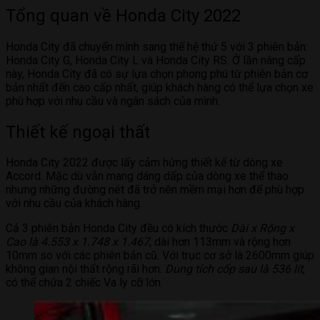
Tổng quan về Honda City 2022
Honda City đã chuyển mình sang thế hệ thứ 5 với 3 phiên bản:
Honda City G, Honda City L và Honda City RS. Ở lần nâng cấp
này, Honda City đã có sự lựa chọn phong phú từ phiên bản cơ
bản nhất đến cao cấp nhất, giúp khách hàng có thể lựa chọn xe
phù hợp với nhu cầu và ngân sách của mình.
Thiết kế ngoại thất
Honda City 2022 được lấy cảm hứng thiết kế từ dòng xe
Accord. Mặc dù vẫn mang dáng dấp của dòng xe thể thao
nhưng những đường nét đã trở nên mềm mại hơn để phù hợp
với nhu cầu của khách hàng.
Cả 3 phiên bản Honda City đều có kích thước
Dài x Rộng x
Cao là 4.553 x 1.748 x 1.467
, dài hơn 113mm và rộng hơn
10mm so với các phiên bản cũ. Với trục cơ sở là 2600mm giúp
không gian nội thất rộng rãi hơn.
Dung tích cốp sau là 536 lít
,
có thể chứa 2 chiếc Va ly cỡ lớn.