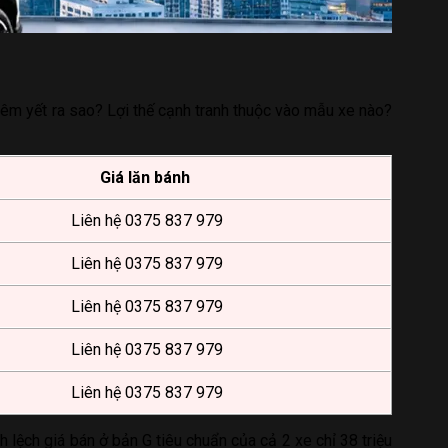
êm yết ra sao? Lợi thế cạnh tranh thuộc vào mẫu xe nào?
Giá lăn bánh
Liên hệ 0375 837 979
Liên hệ 0375 837 979
Liên hệ 0375 837 979
Liên hệ 0375 837 979
Liên hệ 0375 837 979
 lệch giá bán ở bản G tiêu chuẩn của cả 2 xe chỉ 38 triệu