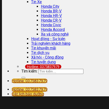
Tin Xe
Honda City
Honda BR-V
Honda HR-V
Honda CR-V
Honda Civic
Honda Accord
Xe và công nghệ
Hoạt động - Sự kiện
Trải nghiệm khách hàng
Tin khuyến mãi
Tin dịch vụ
Xã hội - Cộng đồng
Tin tuyển dụng
Hotline: 0375837979
Tìm kiếm:
Hotline: 0375837979
Hotline: 0375837979
Đặt lịch bảo dưỡng