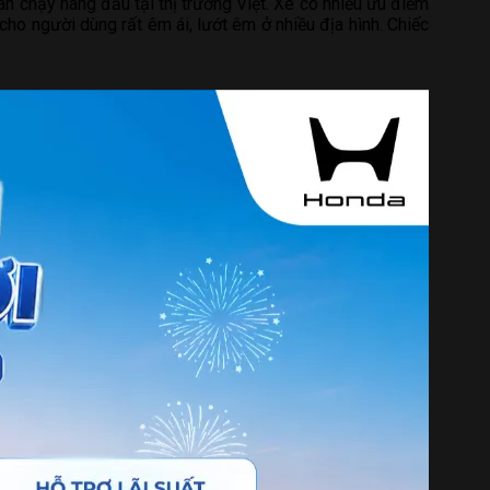
n chạy hàng đầu tại thị trường Việt. Xe có nhiều ưu điểm
 cho người dùng rất êm ái, lướt êm ở nhiều địa hình. Chiếc