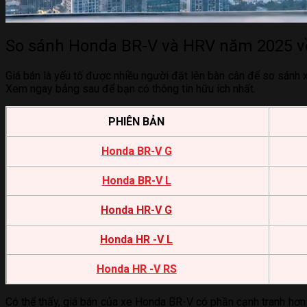
So sánh Honda BR-V và HRV năm 2025 v
Giá bán là yếu tố được nhiều người đặt lên bàn cân để so sánh
Xem ngay bảng sau để bạn có thông tin hữu ích nhất.
PHIÊN BẢN
Honda BR-V G
Honda BR-V L
REVIEW CHI TIẾT HONDA HR-V THẾ HỆ MỚI
Honda HR-V G
Honda HR -V L
Honda HR -V RS
Có thể thấy, giá bán của xe Honda BR-V có phần cạnh tranh hơn s