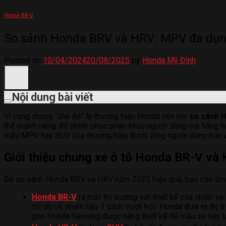
Honda BR-V
So sánh Honda BRV và HRV: MPV đa dụng
Posted on
10/04/2024
20/08/2025
by
Honda Mỹ Đình
Nội dung bài viết
Vì cùng chung “cha đẻ” là thương hiệu Honda nên khi
so sánh 
thế mạnh riêng để chinh phục phân khúc người dùng mà hãng hư
mẫu MPV hay SUV của thương hiệu được lòng người dùng hơn vớ
Giới thiệu chung xe ô tô Honda BR-V và
Để so sánh Honda BRV và HRV năm 2025 hiệu quả, bạn cần tìm h
Honda BR-V
ra mắt thị trường với thiết kế của chiếc x
tối ưu về nhiên liệu 1 cách vượt trội. Honda đưa ra thị 
gón Honda Sensing được hãng thiết kế để mẫu xe này lu