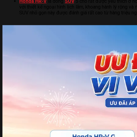
Honda HR-V
là dòng
SUV
5 chỗ rất được yêu thích ở hơ
với thiết kế ngoại hình lịch lãm, khoang hành lý rộng và
SUV nhỏ gọn này được đánh giá rất cao từ hàng triệu ngư