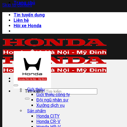
Trang chủ
Skip to content
Tin tuyển dụng
Liên hệ
Hội xe Honda
Giới thiệu
Tìm kiếm:
Giới thiệu công ty
Đội ngũ nhân sự
Xưởng dịch vụ
Sản phẩm
Honda CITY
Honda CR-V
Honda HR-V