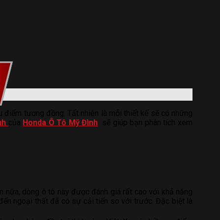
u điểm tương đồng. Tất nhiên là mỗi thiết kế sẽ có những
nh
của
Honda Ô Tô Mỹ Đình
sẽ giúp bạn phân tích xem
n nữa, dòng ô tô này được đánh giá rất cao với khả năng
đến ngoại thất đã có sự cải tiến so với trước. Đặc biệt là