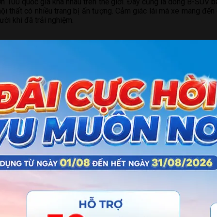
n 100 quốc gia khá nhau trên thế giới. Đây cũng là dòng B-SUV bá
 nội thất có nhiều trang bị ấn tượng. Cảm giác lái mà xe mang đến
ời khi đã trải nghiệm.