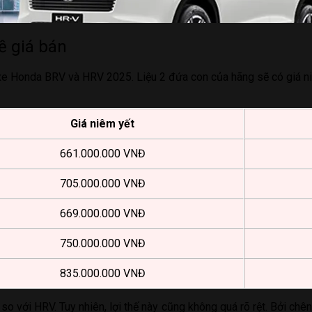
ề giá bán
 xe Honda BRV và HRV 2025. Liệu 2 đứa con của hãng sẽ có giá ni
Giá niêm yết
661.000.000 VNĐ
705.000.000 VNĐ
669.000.000 VNĐ
750.000.000 VNĐ
835.000.000 VNĐ
o với HRV. Tuy nhiên, lợi thế này cũng không quá rõ rệt. Bởi chênh