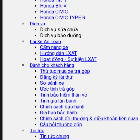
Honda BR-V
Honda CIVIC
Honda CIVIC TYPE R
Dịch vụ
Dịch vụ sửa chữa
Dịch vụ bảo dưỡng
Lái Xe An Toàn
Cẩm nang xe
Hướng dẫn LXAT
Hoạt động - Sự kiện LXAT
Dành cho khách hàng
Thủ tục mua xe trả góp
Đăng ký lái thử
So sánh xe
Ước tính trả góp
Tính bảo hiểm thân vỏ
Tính giá lăn bánh
Chính sách bảo hành
Gia hạn bảo hành
Chính sách bồi thường & điều khoản liên quan
Câu hỏi thưởng gặp
Tin tức
Tin tức chung