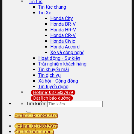
Tin tức
Tin tức chung
Tin Xe
Honda City
Honda BR-V
Honda HR-V
Honda CR-V
Honda Civic
Honda Accord
Xe và công nghệ
Hoạt động - Sự kiện
Trải nghiệm khách hàng
Tin khuyến mãi
Tin dịch vụ
Xã hội - Cộng đồng
Tin tuyển dụng
Hotline: 0375837979
Đặt lịch bảo dưỡng
Tìm kiếm:
Hotline: 0375837979
Hotline: 0375837979
Đặt lịch bảo dưỡng