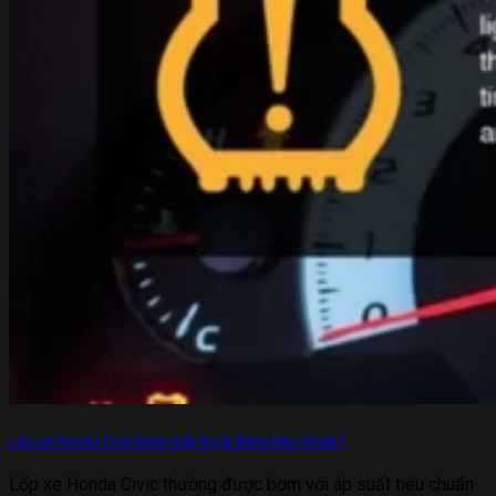
Lốp xe Honda Civic bơm mấy kg là đúng tiêu chuẩn?
Lốp xe Honda Civic thường được bơm với áp suất tiêu chuẩn