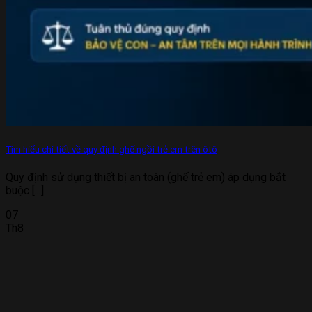
Tìm hiểu chi tiết về quy định ghế ngồi trẻ em trên ôtô
Quy định sử dụng thiết bị an toàn (ghế trẻ em) áp dụng bắt
buộc [...]
07
Th8