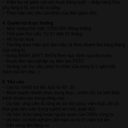
– Kiểm tra và giám sát các hoạt động xuất – nhập hàng hóa,
phụ tùng ô tô, xe ô tô ra cổng.
– Thực hiện các yêu cầu khác của Ban giám đốc .
4. Quyền lợi được hưởng
– Mức lương thử việc: 3.000.000 đồng/tháng.
– Thời gian thử việc: Từ 01 đến 03 tháng.
– Hỗ trợ ăn trưa.
– Thưởng theo hiệu quả làm việc và theo doanh thu hàng tháng
của công ty.
– Đóng BHXH, BHYT, BHTN theo quy định của nhà nước
– Được đào tạo nghiệp vụ, đào tạo PCCC
– Hưởng các trợ cấp, phúc lợi khác của công ty ( nghỉ mát,
thăm hỏi ốm đau…)
5. Yêu cầu
– Cao từ 1m60 trở lên, tuổi từ 40- 55
– Khỏe mạnh, nhanh nhẹn, trung thực , chăm chỉ, có tinh thần
trách nhiệm cao trong công việc
– Ưu tiên: ứng viên là công an, bộ đội phục viên hoặc đã có
thời gian làm việc trong ngành an ninh, quân đội
– Ưu tiên: là họ hàng hoặc người quen của CBNV công ty
– Ưu tiên: có kinh nghiệm làm bảo vệ từ 01 năm trở lên
– Sẵn sàng làm tăng ca.