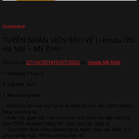
Tin tuyển dụng
TUYỂN NHÂN VIÊN BẢO VỆ | Honda Ôtô
Hà Nội – Mỹ Đình
Posted on
27/10/2014
15/07/2023
by
Honda Mỹ Đình
1. Số lượng
: 03 người
2. Giới tính
: Nam
3. Mô tả công việc
– Đảm bảo an ninh trật tự và an toàn tài sản cho CBNV, khách
hàng và công ty.
– Kiểm tra, giám sát việc thực hiện quy định, nội quy công ty
của CBNV và khách hàng đến giao dịch tại công ty.
– Thực hiện chức năng phòng ngừa, ngăn chặn các hành vi vi
phạm pháp luật; Phòng chống cháy nổ.