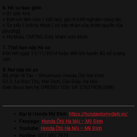
6. Hồ sơ bao gồm
:
+ 01 ảnh 4×6 .
+ Đơn xin làm việc ( viết tay), ghi rõ kinh nghiệm công tác
+ Sơ yếu lí lịch tự thuật ( có xác nhận của chính quyền địa
phương)
+ Hộ khẩu, CMTND, Giấy khám sức khỏe.
7. Thời hạn nộp hồ sơ
Đến hết ngày 31/11/2014 hoặc đến khi tuyển đủ số lượng
cần.
8. Nơi nộp hồ sơ
Bộ phận lễ Tân – Showroom Honda Ôtô Mỹ Đình
Số 2, Lê Đức Thọ, Mai Dịch, Cầu Giấy, Hà Nội.
Điện thoại lien hệ: 0982901105/ 04. 37631838 (688)
Đại lý Honda Mỹ Đình:
https://hondaotomydinh.vn/
Fanpage:
Honda Ôtô Hà Nội – Mỹ Đình
Youtube:
Honda Ôtô Hà Nội – Mỹ Đình
Hotline:
037 583 7979