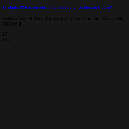
Tài chính 700 triệu nên chọn mẫu xe nào phù hợp nhu cầu thực tế?
Với khoảng 700 triệu đồng, người mua có thể cân nhắc sedan,
SUV đô thị [...]
29
Th7