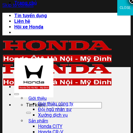
Trang chủ
Skip to content
CLOSE
Tin tuyển dụng
Liên hệ
Hội xe Honda
Giới thiệu
Giới thiệu công ty
Tìm kiếm:
Đội ngũ nhân sự
Xưởng dịch vụ
Sản phẩm
Honda CITY
Honda CR-V