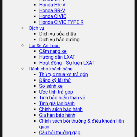
Honda HR-V
Honda BR-V
Honda CIVIC
Honda CIVIC TYPE R
Dịch vụ
Dịch vụ sửa chữa
Dịch vụ bảo dưỡng
Lái Xe An Toàn
Cẩm nang xe
Hướng dẫn LXAT
Hoạt động - Sự kiện LXAT
Dành cho khách hàng
Thủ tục mua xe trả góp
Đăng ký lái thử
So sánh xe
Ước tính trả góp
Tính bảo hiểm thân vỏ
Tính giá lăn bánh
Chính sách bảo hành
Gia hạn bảo hành
Chính sách bồi thường & điều khoản liên
quan
Câu hỏi thưởng gặp