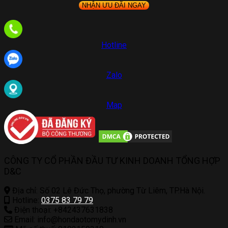
Hotline
Zalo
Map
CÔNG TY CỔ PHẦN ĐẦU TƯ KINH DOANH TỔNG HỢP
D&C
Địa chỉ: Số 02 Lê Đức Thọ, phường Từ Liêm, TP.Hà Nội.
Hotline:
0375 83 79 79
Điện thoại: +842437631838
Email: info@hondaotomydinh.vn