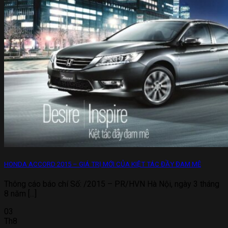
HONDA ACCORD 2015 – GIÁ TRỊ MỚI CỦA KIỆT TÁC ĐẦY ĐAM MÊ
Thông cáo báo chí Số: /2015 – PR/HVN Hà Nội, ngày 3 tháng
8 năm [...]
03
Th8