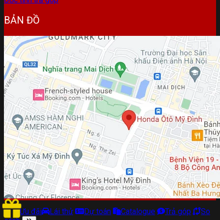
BẢN ĐỒ
Ưu đãi
Lái thử
Dự toán
Catalogue
Trả góp
So