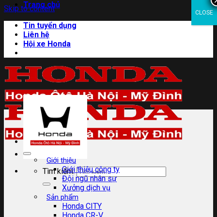
Trang chủ
Skip to content
CLOSE
Tin tuyển dụng
Liên hệ
Hội xe Honda
Giới thiệu
Giới thiệu công ty
Tìm kiếm:
Đội ngũ nhân sự
Xưởng dịch vụ
Sản phẩm
Honda CITY
Honda CR-V