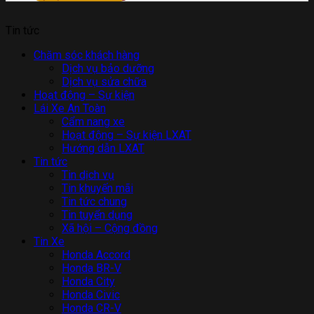
Tin tức
Chăm sóc khách hàng
Dịch vụ bảo dưỡng
Dịch vụ sửa chữa
Hoạt động – Sự kiện
Lái Xe An Toàn
Cẩm nang xe
Hoạt động – Sự kiện LXAT
Hướng dẫn LXAT
Tin tức
Tin dịch vụ
Tin khuyến mãi
Tin tức chung
Tin tuyển dụng
Xã hội – Cộng đồng
Tin Xe
Honda Accord
Honda BR-V
Honda City
Honda Civic
Honda CR-V