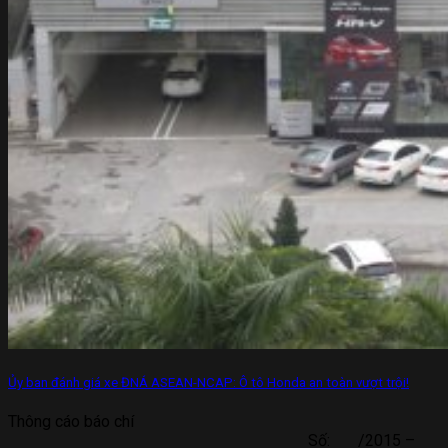
Ủy ban đánh giá xe ĐNÁ ASEAN-NCAP: Ô tô Honda an toàn vượt trội!
Thông cáo báo chí
Số: /2015 –