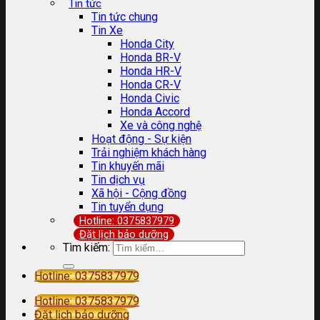
Tin tức
Tin tức chung
Tin Xe
Honda City
Honda BR-V
Honda HR-V
Honda CR-V
Honda Civic
Honda Accord
Xe và công nghệ
Hoạt động - Sự kiện
Trải nghiệm khách hàng
Tin khuyến mãi
Tin dịch vụ
Xã hội - Cộng đồng
Tin tuyển dụng
Hotline: 0375837979
Đặt lịch bảo dưỡng
Tìm kiếm:
Hotline: 0375837979
Hotline: 0375837979
Đặt lịch bảo dưỡng