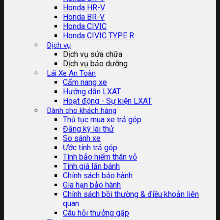
Honda HR-V
Honda BR-V
Honda CIVIC
Honda CIVIC TYPE R
Dịch vụ
Dịch vụ sửa chữa
Dịch vụ bảo dưỡng
Lái Xe An Toàn
Cẩm nang xe
Hướng dẫn LXAT
Hoạt động - Sự kiện LXAT
Dành cho khách hàng
Thủ tục mua xe trả góp
Đăng ký lái thử
So sánh xe
Ước tính trả góp
Tính bảo hiểm thân vỏ
Tính giá lăn bánh
Chính sách bảo hành
Gia hạn bảo hành
Chính sách bồi thường & điều khoản liên
quan
Câu hỏi thưởng gặp