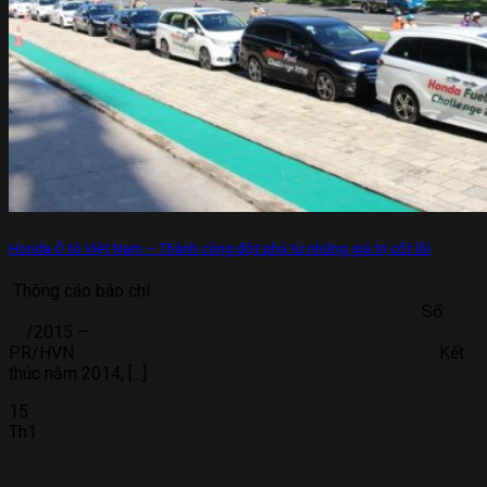
Honda Ô tô Việt Nam – Thành công đột phá từ những giá trị cốt lõi
Thông cáo báo chí
Số:
/2015 –
PR/HVN Kết
thúc năm 2014, [...]
15
Th1