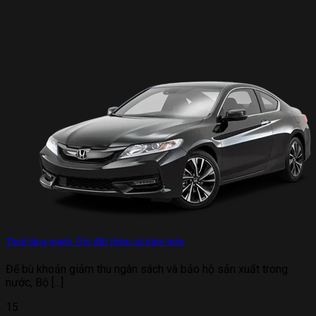
Thuế tăng mạnh: Ôtô đắt thêm cả trăm triệu
Để bù khoản giảm thu ngân sách và bảo hộ sản xuất trong
nước, Bộ [...]
15