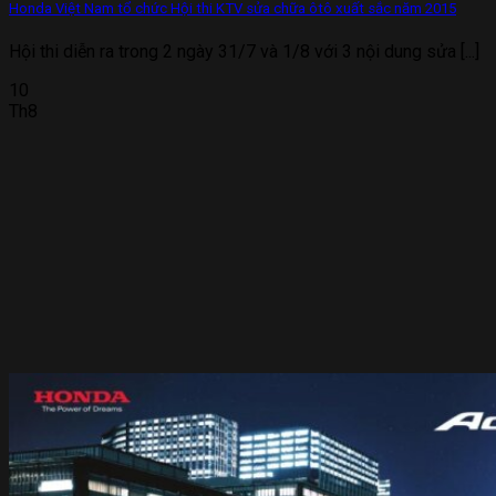
Honda Việt Nam tổ chức Hội thi KTV sửa chữa ôtô xuất sắc năm 2015
Hội thi diễn ra trong 2 ngày 31/7 và 1/8 với 3 nội dung sửa [...]
10
Th8