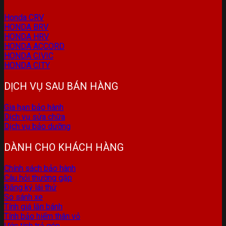
Honda CRV
HONDA BRV
HONDA HRV
HONDA ACCORD
HONDA CIVIC
HONDA CITY
DỊCH VỤ SAU BÁN HÀNG
Gia hạn bảo hành
Dịch vụ sửa chữa
Dịch vụ bảo dưỡng
DÀNH CHO KHÁCH HÀNG
Chính sách bảo hành
Câu hỏi thường gặp
Đăng ký lái thử
So sánh xe
Tính giá lăn bánh
Tính bảo hiểm thân vỏ
Ước tính trả góp