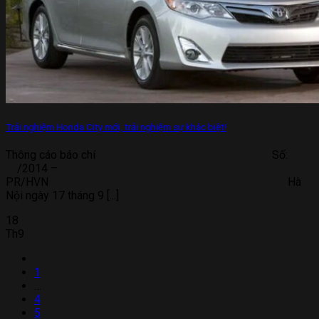
Trải nghiệm Honda City mới, trải nghiệm sự khác biệt!
Thông cáo báo chí Số:
/2014 –
PR/HVN Hà
Nội ngày 17 tháng 9 [...]
18
Th9
1
…
4
5