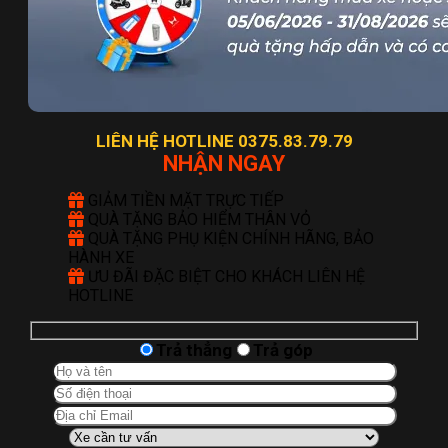
LIÊN HỆ HOTLINE 0375.83.79.79
NHẬN NGAY
GIẢM TIỀN MẶT TRỰC TIẾP
QUÀ TẶNG BẢO HIỂM THÂN VỎ
QUÀ TẶNG PHỤ KIỆN CHÍNH HÃNG, BẢO
HÀNH XE
ƯU ĐÃI ĐẶC BIỆT CHO KHÁCH LIÊN HỆ
HOTLINE
Trả thẳng
Trả góp