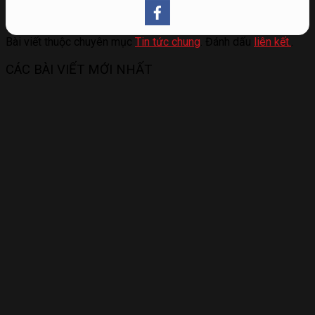
Bài viết thuộc chuyên mục
Tin tức chung
. Đánh dấu
liên kết.
.
CÁC BÀI VIẾT MỚI NHẤT