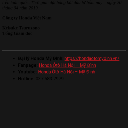
trên toàn quốc. Thời gian đặt hàng bắt đầu từ hôm nay – ngày 20
tháng 04 năm 2019.
Công ty Honda Việt Nam
Keisuke Tsuruzono
Tổng Giám đốc
Đại lý Honda Mỹ Đình:
https://hondaotomydinh.vn/
Fanpage:
Honda Ôtô Hà Nội – Mỹ Đình
Youtube:
Honda Ôtô Hà Nội – Mỹ Đình
Hotline:
037 583 7979