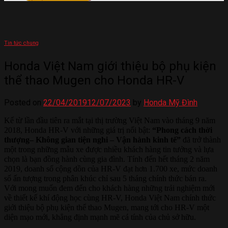
Tin tức chung
Honda Việt Nam giới thiệu bộ phụ kiện
thể thao Mugen cho Honda HR-V
Posted on
22/04/2019
12/07/2023
by
Honda Mỹ Đình
Kể từ lần đầu tiên ra mắt tại thị trường Việt Nam vào tháng 9 năm
2018, Honda HR-V với những giá trị nổi bật:
“Phong cách thời
thượng– Không gian tiện nghi – Vận hành kinh tế”
đã trở thành
một trong những mẫu xe được nhiều khách hàng tin tưởng và lựa
chọn là bạn đồng hành cùng gia đình. Tính đến hết tháng 2 năm
2019, doanh số cộng dồn của HR-V đạt hơn 1.700 xe, mức doanh
số ấn tượng trong phân khúc chỉ sau 5 tháng chính thức bán ra.
Với mong muốn đem đến cho khách hàng những trải nghiệm mới
về thiết kế khí động học cùng HR-V, Honda Việt Nam chính thức
giới thiệu bộ phụ kiện thể thao Mugen,
mang tới cho HR-V một
diện mạo mới, khẳng định mạnh mẽ cá tính của chủ sở hữu.