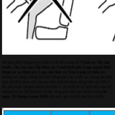
Bộ phụ kiện Mugen bao gồm 8 chi tiết trang trí:
Vành xe, Ốp cản
trước, Ốp cản sau, Ốp thân xe, Cánh lướt gió, Logo ngoại thất
(thân xe và đuôi xe), Logo nội thất và Tem trang trí thân xe
không chỉ tăng cường tính khí động học cho chiếc xe, mang lại cảm
giác lái đích thực mà còn tạo nên chất thể thao riêng biệt của HR-V.
Bộ phụ kiện Mugen dành cho HR-V dự kiến sẽ có mặt trên toàn hệ
thống Đại lý Ôtô Honda và sẵn sàng giao đến tay khách hàng
từ
ngày 20 tháng 4 năm 2019
với mức giá chi tiết như bên dưới: