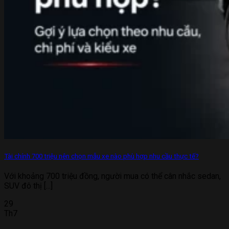
Tài chính 700 triệu nên chọn mẫu xe nào phù hợp nhu cầu thực tế?
Với khoảng 700 triệu đồng, người mua có thể cân nhắc sedan,
SUV đô thị [...]
29
Th7