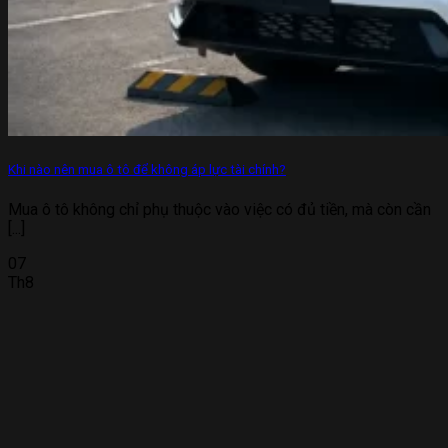
Khi nào nên mua ô tô để không áp lực tài chính?
Mua ô tô không chỉ phụ thuộc vào việc có đủ tiền, mà còn cần
[...]
07
Th8