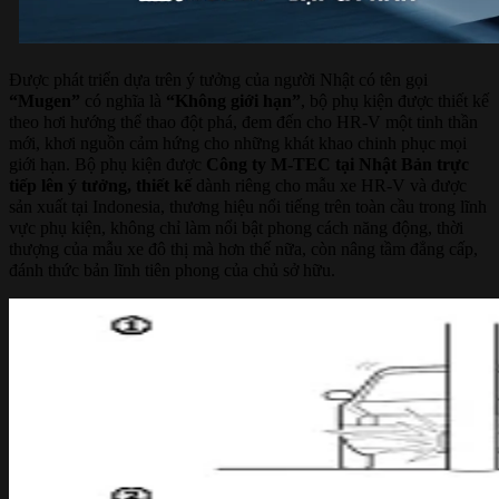
Được phát triển dựa trên ý tưởng của người Nhật có tên gọi
“Mugen”
có nghĩa là
“Không giới hạn”
, bộ phụ kiện được thiết kế
theo hơi hướng thể thao đột phá, đem đến cho HR-V một tinh thần
mới, khơi nguồn cảm hứng cho những khát khao chinh phục mọi
giới hạn. Bộ phụ kiện được
Công ty M-TEC tại Nhật Bản trực
tiếp lên ý tưởng, thiết kế
dành riêng cho mẫu xe HR-V và được
sản xuất tại Indonesia, thương hiệu nổi tiếng trên toàn cầu trong lĩnh
vực phụ kiện, không chỉ làm nổi bật phong cách năng động, thời
thượng của mẫu xe đô thị mà hơn thế nữa, còn nâng tầm đẳng cấp,
đánh thức bản lĩnh tiên phong của chủ sở hữu.