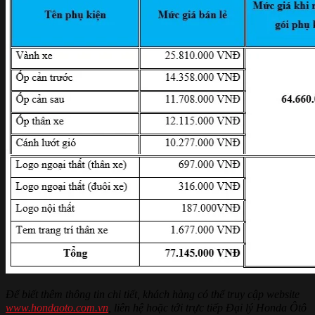
Để biết thêm thông tin chi tiết, khách hàng có thể truy cập website
www.hondaoto.com.vn
, liên hệ hoặc tới trực tiếp Đại lý Honda Ôtô