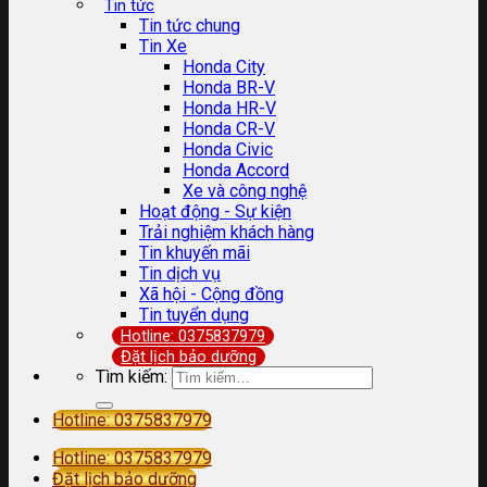
Tin tức
Tin tức chung
Tin Xe
Honda City
Honda BR-V
Honda HR-V
Honda CR-V
Honda Civic
Honda Accord
Xe và công nghệ
Hoạt động - Sự kiện
Trải nghiệm khách hàng
Tin khuyến mãi
Tin dịch vụ
Xã hội - Cộng đồng
Tin tuyển dụng
Hotline: 0375837979
Đặt lịch bảo dưỡng
Tìm kiếm:
Hotline: 0375837979
Hotline: 0375837979
Đặt lịch bảo dưỡng