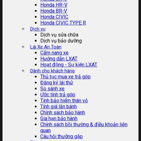
Honda HR-V
Honda BR-V
Honda CIVIC
Honda CIVIC TYPE R
Dịch vụ
Dịch vụ sửa chữa
Dịch vụ bảo dưỡng
Lái Xe An Toàn
Cẩm nang xe
Hướng dẫn LXAT
Hoạt động - Sự kiện LXAT
Dành cho khách hàng
Thủ tục mua xe trả góp
Đăng ký lái thử
So sánh xe
Ước tính trả góp
Tính bảo hiểm thân vỏ
Tính giá lăn bánh
Chính sách bảo hành
Gia hạn bảo hành
Chính sách bồi thường & điều khoản liên
quan
Câu hỏi thưởng gặp