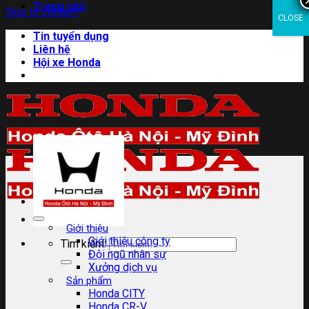
Trang chủ
Skip to content
CLOSE
Tin tuyển dụng
Liên hệ
Hội xe Honda
Giới thiệu
Giới thiệu công ty
Tìm kiếm:
Đội ngũ nhân sự
Xưởng dịch vụ
Sản phẩm
Honda CITY
Honda CR-V