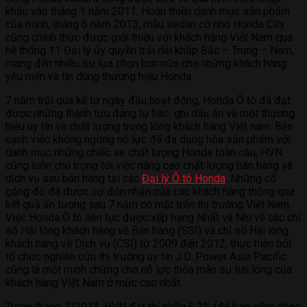
khẩu vào tháng 1 năm 2011. Hoàn thiện danh mục sản phẩm
của mình, tháng 6 năm 2013, mẫu sedan cỡ nhỏ Honda City
cũng chính thức được giới thiệu với khách hàng Việt Nam qua
hệ thống 11 Đại lý ủy quyền trải dài khắp Bắc – Trung – Nam,
mang đến nhiều sự lựa chọn hơn nữa cho những khách hàng
yêu mến và tin dùng thương hiệu Honda.
7 năm trôi qua kể từ ngày đầu hoạt động, Honda Ô tô đã đạt
được những thành tựu đáng tự hào, ghi dấu ấn về một thương
hiệu uy tín và chất lượng trong lòng khách hàng Việt nam. Bên
cạnh việc không ngừng nỗ lực để đa dạng hóa sản phẩm với
danh mục những chiếc xe chất lượng Honda toàn cầu, HVN
cũng luôn chú trọng tới việc nâng cao chất lượng bán hàng và
dịch vụ sau bán hàng tại các
Đại lý Ô tô Honda
. Những cố
gắng đó đã được sự đón nhận của các khách hàng thông qua
kết quả ấn tượng sau 7 năm có mặt trên thị trường Việt Nam.
Việc Honda Ô tô liên tục được xếp hạng Nhất và Nhì về các chỉ
số Hài lòng khách hàng về Bán hàng (SSI) và chỉ số Hài lòng
khách hàng về Dịch vụ (CSI) từ 2009 đến 2012, thực hiện bởi
tổ chức nghiên cứu thị trường uy tín J.D. Power Asia Pacific
cũng là một minh chứng cho nỗ lực thỏa mãn sự hài lòng của
khách hàng Việt Nam ở mức cao nhất.
Trong tháng 7/2013, HVN đạt thị phần 6,2% (đã bao gồm dòng