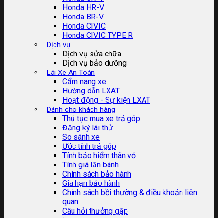
Honda HR-V
Honda BR-V
Honda CIVIC
Honda CIVIC TYPE R
Dịch vụ
Dịch vụ sửa chữa
Dịch vụ bảo dưỡng
Lái Xe An Toàn
Cẩm nang xe
Hướng dẫn LXAT
Hoạt động - Sự kiện LXAT
Dành cho khách hàng
Thủ tục mua xe trả góp
Đăng ký lái thử
So sánh xe
Ước tính trả góp
Tính bảo hiểm thân vỏ
Tính giá lăn bánh
Chính sách bảo hành
Gia hạn bảo hành
Chính sách bồi thường & điều khoản liên
quan
Câu hỏi thưởng gặp