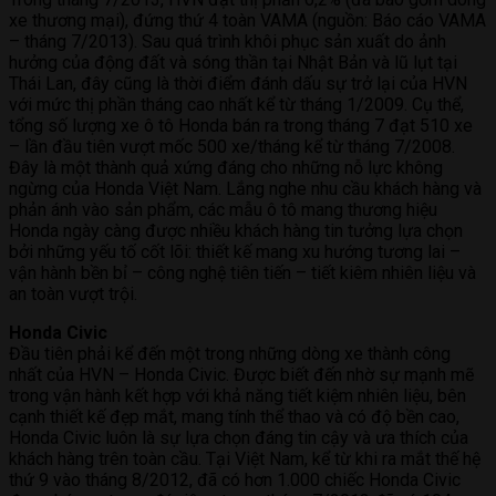
xe thương mại), đứng thứ 4 toàn VAMA (nguồn: Báo cáo VAMA
– tháng 7/2013). Sau quá trình khôi phục sản xuất do ảnh
hưởng của động đất và sóng thần tại Nhật Bản và lũ lụt tại
Thái Lan, đây cũng là thời điểm đánh dấu sự trở lại của HVN
với mức thị phần tháng cao nhất kể từ tháng 1/2009. Cụ thể,
tổng số lượng xe ô tô Honda bán ra trong tháng 7 đạt 510 xe
– lần đầu tiên vượt mốc 500 xe/tháng kể từ tháng 7/2008.
Đây là một thành quả xứng đáng cho những nỗ lực không
ngừng của Honda Việt Nam. Lắng nghe nhu cầu khách hàng và
phản ánh vào sản phẩm, các mẫu ô tô mang thương hiệu
Honda ngày càng được nhiều khách hàng tin tưởng lựa chọn
bởi những yếu tố cốt lõi: thiết kế mang xu hướng tương lai –
vận hành bền bỉ – công nghệ tiên tiến – tiết kiêm nhiên liệu và
an toàn vượt trội.
Honda Civic
Đầu tiên phải kể đến một trong những dòng xe thành công
nhất của HVN – Honda Civic. Được biết đến nhờ sự mạnh mẽ
trong vận hành kết hợp với khả năng tiết kiệm nhiên liệu, bên
cạnh thiết kế đẹp mắt, mang tính thể thao và có độ bền cao,
Honda Civic luôn là sự lựa chọn đáng tin cậy và ưa thích của
khách hàng trên toàn cầu. Tại Việt Nam, kể từ khi ra mắt thế hệ
thứ 9 vào tháng 8/2012, đã có hơn 1.000 chiếc Honda Civic