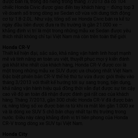
được bán ra, trong đó riêng trong tháng 7/2013 đã có 104
chiếc Honda Civic được giao đến tay khách hàng – đứng top 3
về doanh số trong dòng xe Sedan cỡ vừa với dung tích động
cơ từ 1.8-2.0L. Như vậy, tổng số xe Honda Civic bán ra kể từ
ngày đầu tiên được đưa ra thị trường là gần 21.000 xe –
khẳng định vị trí là một trong những mẫu xe Sedan được yêu
thích nhất không chỉ tại Việt Nam mà còn trên toàn thế giới.
Honda CR-V
Thiết kế hiện đại, sắc sảo, khả năng vận hành linh hoạt mạnh
mẽ và tính năng an toàn ưu việt, thuyết phục mọi ý kiến đánh
giá khắt khe nhất của khách hàng, Honda CR-V được coi là
một trong những mẫu xe SUV được ưa chuộng nhất Việt Nam.
Đặc biệt phiên bản CR-V thế hệ thứ tư vừa được giới thiệu vào
tháng 3/2013 với thiết kế hướng tới sự sang trọng, tiện dụng,
khả năng vận hành hiệu quả đồng thời vẫn đạt được sự tin cậy
cao về độ an toàn đã nhận được đánh giá rất cao của khách
hàng. Tháng 7/2013, gần 300 chiếc Honda CR-V đã được bán
ra, nâng tổng số xe được bán ra từ khi ra mắt lên gần 1.000 xe
và là dòng xe SUV 5 chỗ bán chạy nhất tại thị trường trong
nước. Điều này càng khẳng định vị trí tiên phong của Honda
CR-V trong dòng xe SUV tại Việt Nam.
Honda City