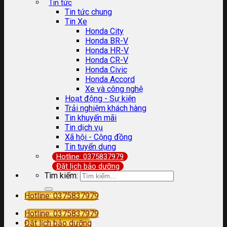
Tin tức
Tin tức chung
Tin Xe
Honda City
Honda BR-V
Honda HR-V
Honda CR-V
Honda Civic
Honda Accord
Xe và công nghệ
Hoạt động - Sự kiện
Trải nghiệm khách hàng
Tin khuyến mãi
Tin dịch vụ
Xã hội - Cộng đồng
Tin tuyển dụng
Hotline: 0375837979
Đặt lịch bảo dưỡng
Tìm kiếm:
Hotline: 0375837979
Hotline: 0375837979
Đặt lịch bảo dưỡng