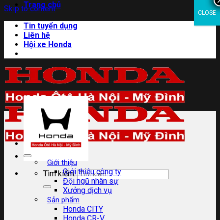
Trang chủ
Skip to content
CLOSE
Tin tuyển dụng
Liên hệ
Hội xe Honda
Giới thiệu
Giới thiệu công ty
Tìm kiếm:
Đội ngũ nhân sự
Xưởng dịch vụ
Sản phẩm
Honda CITY
Honda CR-V