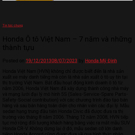
Tin tức chung
Honda Ô tô Việt Nam – 7 năm và những
thành tựu
Posted on
19/12/2013
08/07/2023
by
Honda Mỹ Đình
Honda Việt Nam (HVN) không chỉ được biết đến là nhà sản
xuất xe máy danh tiếng mà còn là nhà sản xuất ô tô uy tín tại
thị trường Việt Nam. Bắt đầu hoạt động kinh doanh ô tô từ
năm 2006, Honda Việt Nam đã xây dựng thành công nhà máy
và mạng lưới đại lý mô hình 5S (Sales-Service-Spare Parts-
Safety-Social contribution) với các chương trình đào tạo bán
hàng và sau bán hàng toàn diện cho nhân viên các đại lý. Mẫu
sedan hạng trung đầu tiên Honda Civic đã được đưa ra thị
trường vào tháng 8 năm 2006. Tháng 12 năm 2008, HVN tiếp
tục mở rộng đối tượng khách hàng bằng việc ra mắt mẫu SUV
Honda CR-V. Không dừng lại ở đó, mẫu sedan cỡ lớn danh
tiếng Honda Accord cũng được đưa về qua hình thức nhập