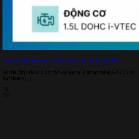
Honda City dẫn đầu doanh số Sedan bán chạy nhất tháng 6/2026
Honda City đã có bước tiến đáng chú ý trong tháng 6/2026 khi
đạt doanh [...]
16
Th7