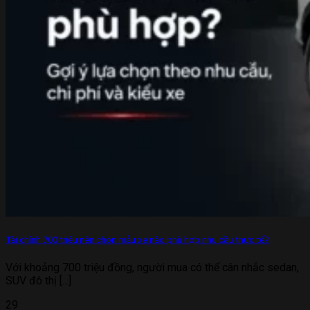
Tài chính 700 triệu nên chọn mẫu xe nào phù hợp nhu cầu thực tế?
Với khoảng 700 triệu đồng, người mua có thể cân nhắc sedan,
SUV đô thị [...]
29