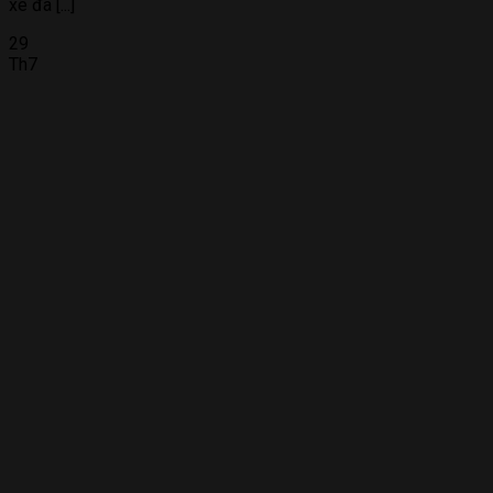
xe đã [...]
29
Th7