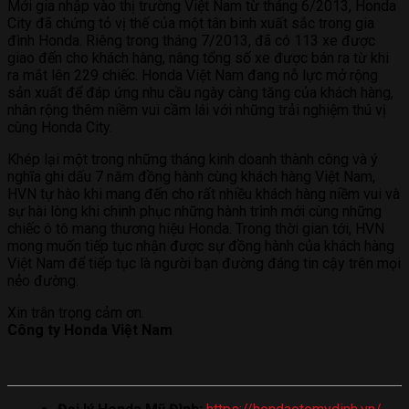
Mới gia nhập vào thị trường Việt Nam từ tháng 6/2013, Honda
City đã chứng tỏ vị thế của một tân binh xuất sắc trong gia
đình Honda. Riêng trong tháng 7/2013, đã có 113 xe được
giao đến cho khách hàng, nâng tổng số xe được bán ra từ khi
ra mắt lên 229 chiếc. Honda Việt Nam đang nỗ lực mở rộng
sản xuất để đáp ứng nhu cầu ngày càng tăng của khách hàng,
nhân rộng thêm niềm vui cầm lái với những trải nghiệm thú vị
cùng Honda City.
Khép lại một trong những tháng kinh doanh thành công và ý
nghĩa ghi dấu 7 năm đồng hành cùng khách hàng Việt Nam,
HVN tự hào khi mang đến cho rất nhiều khách hàng niềm vui và
sự hài lòng khi chinh phục những hành trình mới cùng những
chiếc ô tô mang thương hiệu Honda. Trong thời gian tới, HVN
mong muốn tiếp tục nhận được sự đồng hành của khách hàng
Việt Nam để tiếp tục là người bạn đường đáng tin cậy trên mọi
nẻo đường.
Xin trân trọng cảm ơn.
Công ty Honda Việt Nam