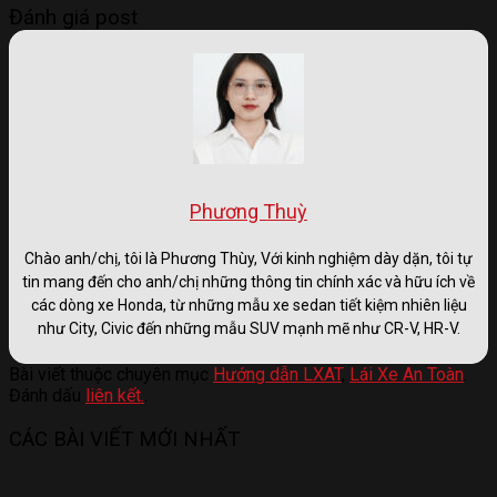
Đánh giá post
Phương Thuỳ
Chào anh/chị, tôi là Phương Thùy, Với kinh nghiệm dày dặn, tôi tự
tin mang đến cho anh/chị những thông tin chính xác và hữu ích về
các dòng xe Honda, từ những mẫu xe sedan tiết kiệm nhiên liệu
như City, Civic đến những mẫu SUV mạnh mẽ như CR-V, HR-V.
Bài viết thuộc chuyên mục
Hướng dẫn LXAT
,
Lái Xe An Toàn
.
Đánh dấu
liên kết.
.
CÁC BÀI VIẾT MỚI NHẤT