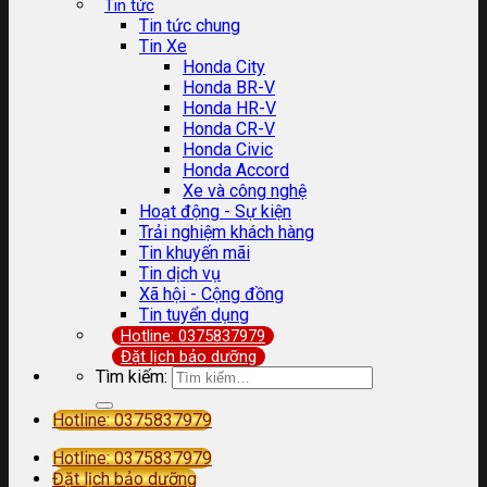
Tin tức
Tin tức chung
Tin Xe
Honda City
Honda BR-V
Honda HR-V
Honda CR-V
Honda Civic
Honda Accord
Xe và công nghệ
Hoạt động - Sự kiện
Trải nghiệm khách hàng
Tin khuyến mãi
Tin dịch vụ
Xã hội - Cộng đồng
Tin tuyển dụng
Hotline: 0375837979
Đặt lịch bảo dưỡng
Tìm kiếm:
Hotline: 0375837979
Hotline: 0375837979
Đặt lịch bảo dưỡng