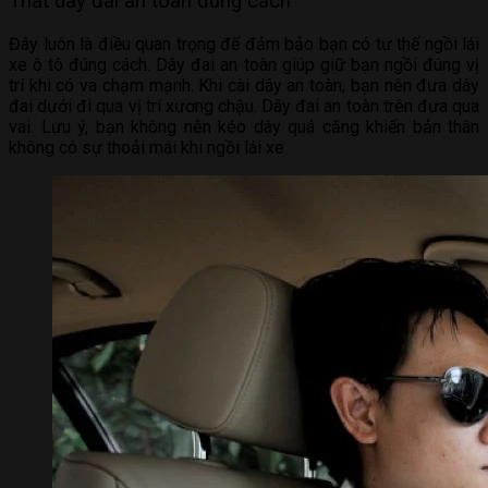
Thắt dây đai an toàn đúng cách
Đây luôn là điều quan trọng để đảm bảo bạn có tư thế ngồi lái
xe ô tô đúng cách. Dây đai an toàn giúp giữ bạn ngồi đúng vị
trí khi có va chạm mạnh. Khi cài dây an toàn, bạn nên đưa dây
đai dưới đi qua vị trí xương chậu. Dây đai an toàn trên đưa qua
vai. Lưu ý, bạn không nên kéo dây quá căng khiến bản thân
không có sự thoải mái khi ngồi lái xe.