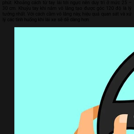
phút. Khoảng cách từ tay lái tới ngực nên duy trì ở mức 25 –
30 cm. Khuỷu tay khi nắm vô lăng tạo được góc 120 độ là lý
tưởng nhất. Với cách cầm vô lăng này, hiệu quả quan sát và xử
lý các tình huống khi lái xe sẽ dễ dàng hơn.