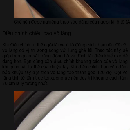
Ghế nên được nghiêng theo vóc dáng của người lái ô tô (Ả
Điều chỉnh chiều cao vô lăng
Khi điều chỉnh tư thế ngồi lái xe ô tô đúng cách, bạn nên để cột
vô lăng có vị trí song song với lưng ghế lái. Thao tác này sẽ
giúp bạn quan sát bảng đồng hồ và đánh lái điều khiển xe dễ
dàng hơn. Bạn cũng cần điều chỉnh khoảng cách của vô lăng
khi quan sát tư thế của khuỷu tay. Khi điều chỉnh, bạn cần đảm
bảo khuỷu tay đặt trên vô lăng tạo thành góc 120 độ. Cột vô
lăng tính từ tâm trục tới xương ức nên duy trì khoảng cách tầm
30 cm là lý tưởng nhất.