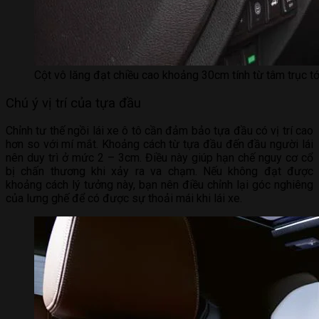
Cột vô lăng đạt chiều cao khoảng 30cm tính từ tâm trục tớ
Chú ý vị trí của tựa đầu
Chỉnh tư thế ngồi lái xe ô tô cần đảm bảo tựa đầu có vị trí cao
hơn so với mí mắt. Khoảng cách từ tựa đầu đến đầu người lái
nên duy trì ở mức 2 – 3cm. Điều này giúp hạn chế nguy cơ cổ
bị chấn thương khi xảy ra va chạm. Nếu không đạt được
khoảng cách lý tưởng này, bạn nên điều chỉnh lại góc nghiêng
của lưng ghế để có được sự thoải mái khi lái xe.