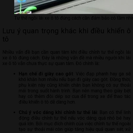
Tư thế ngồi lái xe ô tô đúng cách cần đảm bảo có tầm nhì
Lưu ý quan trọng khác khi điều khiển ô
tô
Nhiều vấn đề bạn cần quan tâm khi điều chỉnh tư thế ngồi lái
xe ô tô đúng cách. Đây là những vấn đề mà nhiều người khi lái
xe ô tô vẫn chưa thực sự quan tâm. Đó chính là
:
Hạn chế đi giày cao gót
: Việc đạp phanh hay ga sẽ
khó khăn hơn nhiều nếu bạn đi giày cao gót. Đồng thời,
phụ kiện này cũng khiến chân bạn không có sự thoải
mái trong suốt hành trình. Bạn nên mang theo giày bệt
hay có thêm đôi dép sơ cua để trong xe để thao tác
điều khiển ô tô dễ dàng hơn.
Chú ý vóc dáng khi chỉnh tư thế lái
: Bạn có thể linh
động điều chỉnh tư thế nếu vóc dáng quá nhỏ bé hay
quá lớn. Bởi mục đích chính của việc chỉnh tư thế ngoài
tạo sự thoải mái còn giúp tăng hiệu quả quan sát, xử