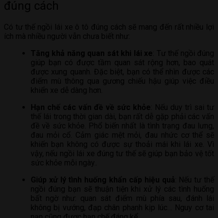
đúng cách
Có tư thế ngồi lái xe ô tô đúng cách sẽ mang đến rất nhiều lợi
ích mà nhiều người vẫn chưa biết như:
Tăng khả năng quan sát khi lái xe
: Tư thế ngồi đúng
giúp bạn có được tầm quan sát rộng hơn, bao quát
được xung quanh. Đặc biệt, bạn có thể nhìn được các
điểm mù thông qua gương chiếu hậu giúp việc điều
khiển xe dễ dàng hơn.
Hạn chế các vấn đề về sức khỏe
: Nếu duy trì sai tư
thế lái trong thời gian dài, bạn rất dễ gặp phải các vấn
đề về sức khỏe. Phổ biến nhất là tình trạng đau lưng,
đau mỏi cổ. Cảm giác mệt mỏi, đau nhức cơ thể sẽ
khiến bạn không có được sự thoải mái khi lái xe. Vì
vậy, nếu ngồi lái xe đúng tư thế sẽ giúp bạn bảo vệ tốt
sức khỏe mỗi ngày..
Giúp xử lý tình huống khẩn cấp hiệu quả
: Nếu tư thế
ngồi đúng bạn sẽ thuận tiện khi xử lý các tình huống
bất ngờ như: quan sát điểm mù phía sau, đánh lái
không bị vướng, đạp chân phanh kịp lúc… Nguy cơ tai
nạn cũng được hạn chế đáng kể.