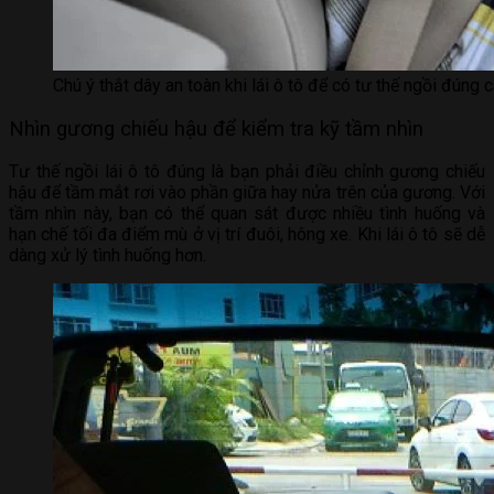
Chú ý thắt dây an toàn khi lái ô tô để có tư thế ngồi đúng 
Nhìn gương chiếu hậu để kiểm tra kỹ tầm nhìn
Tư thế ngồi lái ô tô đúng là bạn phải điều chỉnh gương chiếu
hậu để tầm mắt rơi vào phần giữa hay nửa trên của gương. Với
tầm nhìn này, bạn có thể quan sát được nhiều tình huống và
hạn chế tối đa điểm mù ở vị trí đuôi, hông xe. Khi lái ô tô sẽ dễ
dàng xử lý tình huống hơn.