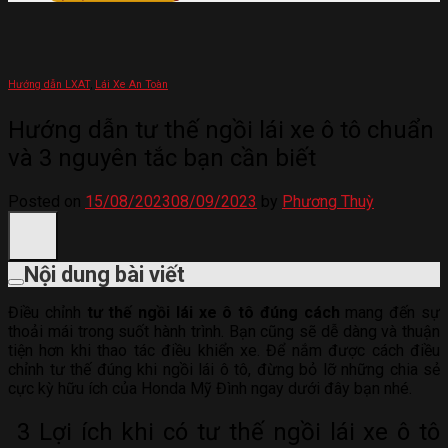
Hướng dẫn LXAT
,
Lái Xe An Toàn
Hướng dẫn tư thế ngồi lái xe ô tô chuẩn
và 3 nguyên tắc bạn cần biết
Posted on
15/08/2023
08/09/2023
by
Phương Thuỳ
Nội dung bài viết
Điều chỉnh
tư thế ngồi lái xe ô tô đúng cách
mang đến sự
thoải mái trong suốt hành trình. Bạn cũng sẽ dễ dàng và thuận
tiện hơn khi thao tác điều khiển xe. Để nắm được cách điều
chỉnh tư thế đúng khi ngồi lái ô tô, đừng bỏ lỡ những chia sẻ
cực kỳ hữu ích của Honda Mỹ Đình ngay dưới đây bạn nhé.
3 Lợi ích khi có tư thế ngồi lái xe ô tô