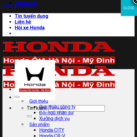
Trang chủ
Skip to content
CLOSE
Tin tuyển dụng
Liên hệ
Hội xe Honda
Giới thiệu
Giới thiệu công ty
Tìm kiếm:
Đội ngũ nhân sự
Xưởng dịch vụ
Sản phẩm
Honda CITY
Honda CR-V