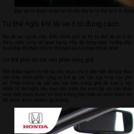
Bạn sẽ có được nhiều lợi ích khi duy trì tư thế lái ô tô đún
Tư thế ngồi khi lái xe ô tô đúng cách
Khi lái xe, ngoài việc điều chỉnh ghế lái thì tư thế lái xe ô tô
đúng cách cũng rất quan trọng. Hãy áp dụng ngay hướng dẫn
dưới đây để đảm bảo tư thế ngồi lái của bạn chuẩn nhất.
Cơ thể phải áp sát vào phần lưng ghế
Rất nhiều người khi lái xe vẫn chưa chú ý đến vấn đề này. Bạn
cần điều chỉnh phần lưng cơ thể áp sát vào tựa lưng của ghế
lái. Phần mông áp sát vào sâu bên trong ghế lái. Lưu ý, khi
chỉnh tư thế ngồi này, bạn cần kiểm tra xem tay có cần phải
rướn mới chạm được vô lăng không hay chân có phải chồm tới
để chạm được phanh/ ga không.