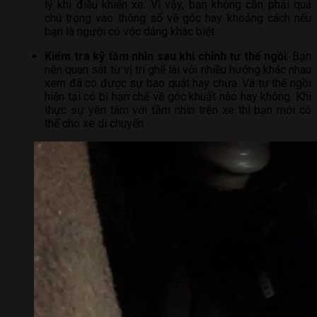
lý khi điều khiển xe. Vì vậy, bạn không cần phải quá
chú trọng vào thông số về góc hay khoảng cách nếu
bạn là người có vóc dáng khác biệt.
Kiểm tra kỹ tầm nhìn sau khi chỉnh tư thế ngồi
: Bạn
nên quan sát từ vị trí ghế lái với nhiều hướng khác nhau
xem đã có được sự bao quát hay chưa. Và tư thế ngồi
hiện tại có bị hạn chế về góc khuất nào hay không. Khi
thực sự yên tâm với tầm nhìn trên xe thì bạn mới có
thể cho xe di chuyển.