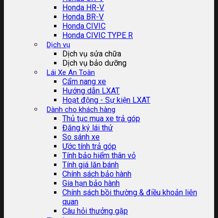
Honda HR-V
Honda BR-V
Honda CIVIC
Honda CIVIC TYPE R
Dịch vụ
Dịch vụ sửa chữa
Dịch vụ bảo dưỡng
Lái Xe An Toàn
Cẩm nang xe
Hướng dẫn LXAT
Hoạt động - Sự kiện LXAT
Dành cho khách hàng
Thủ tục mua xe trả góp
Đăng ký lái thử
So sánh xe
Ước tính trả góp
Tính bảo hiểm thân vỏ
Tính giá lăn bánh
Chính sách bảo hành
Gia hạn bảo hành
Chính sách bồi thường & điều khoản liên
quan
Câu hỏi thưởng gặp