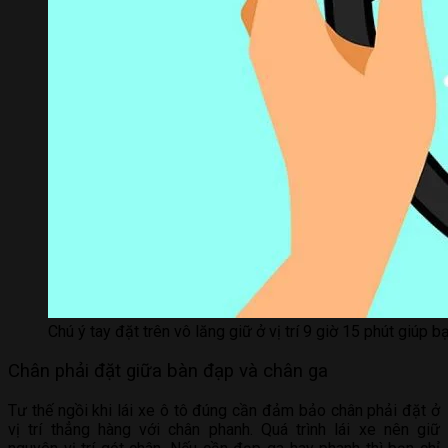
Chú ý tay đặt trên vô lăng giữ ở vị trí 9 giờ 15 phút giúp 
Chân phải đặt giữa bàn đạp và chân ga
Tư thế ngồi khi lái xe ô tô đúng cần đảm bảo chân phải đặt ở
vị trí thẳng hàng với chân phanh. Quá trình lái xe nên giữ