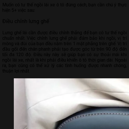
Muốn có tư thế ngồi lái xe ô tô đúng cách, bạn cần chú ý thực
hiện 5+ việc sau:
Điều chỉnh lưng ghế
Lưng ghế lái cần được điều chỉnh thẳng để bạn có tư thế ngồi
chuẩn nhất. Việc chỉnh lưng ghế phải đảm bảo khi ngồi, vị trí
mông và đùi của bạn đều nằm trên 1 mặt phẳng trên ghế. Vị trí
đầu gối đến chân phanh phải tạo được góc từ trên 90 độ đến
tối đa 120 độ. Điều này này sẽ giúp bạn có sự thoải mái khi
ngồi lái xe, nhất là khi phải điều khiển ô tô thời gian dài. Ngoài
ra, bạn cũng có thể xử lý các tình huống được nhanh chóng,
thuận lợi nhất.