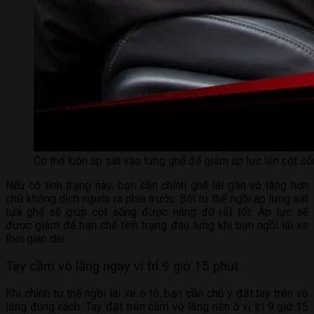
Cơ thể luôn áp sát vào lưng ghế để giảm áp lực lên cột số
Nếu có tình trạng này, bạn cần chỉnh ghế lái gần vô lăng hơn
chứ không dịch người ra phía trước. Bởi tư thế ngồi áp lưng sát
tựa ghế sẽ giúp cột sống được nâng đỡ rất tốt. Áp lực sẽ
được giảm để hạn chế tình trạng đau lưng khi bạn ngồi lái xe
thời gian dài.
Tay cầm vô lăng ngay vị trí 9 giờ 15 phút
Khi chỉnh tư thế ngồi lái xe ô tô, bạn cần chú ý đặt tay trên vô
lăng đúng cách. Tay đặt trên cầm vô lăng nên ở vị trí 9 giờ 15