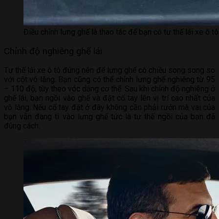
Điều chỉnh lưng ghế là thao tác để bạn có tư thế lái xe ô t
Chỉnh độ nghiêng ghế lái
Tư thế lái xe ô tô đúng nên để lưng ghế có chiều song song so
với cột vô lăng. Bạn cũng có thể chỉnh lưng ghế nghiêng từ 95
– 110 độ, tùy theo vóc dáng cơ thể. Sau khi chỉnh độ nghiêng ở
ghế lái, bạn ngồi vào ghế và đặt cổ tay lên vị trí cao nhất của
vô lăng. Nếu cổ tay đặt ở đây không cần phải rướn mà vai của
bạn vẫn đang tì vào lưng ghế tức là tư thế ngồi của bạn đã
đúng cách.