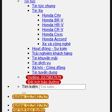
Tin tức
Tin tức chung
Tin Xe
Honda City
Honda BR-V
Honda HR-V
Honda CR-V
Honda Civic
Honda Accord
Xe và công nghệ
Hoạt động - Sự kiện
Trải nghiệm khách hàng
Tin khuyến mãi
Tin dịch vụ
Xã hội - Cộng đồng
Tin tuyển dụng
Hotline: 0375837979
Đặt lịch bảo dưỡng
Tìm kiếm:
Hotline: 0375837979
Hotline: 0375837979
Đặt lịch bảo dưỡng