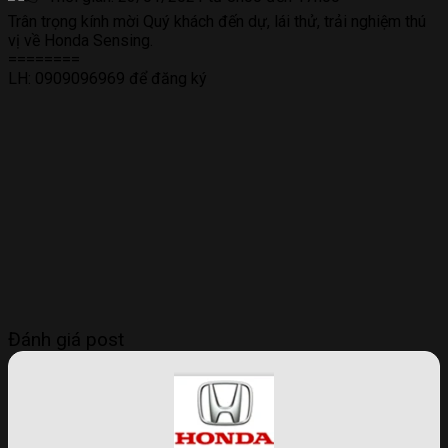
Trân trọng kính mời Quý khách đến dự, lái thử, trải nghiệm thú
vị về Honda Sensing.
========
LH: 0909096969 để đăng ký
Đánh giá post