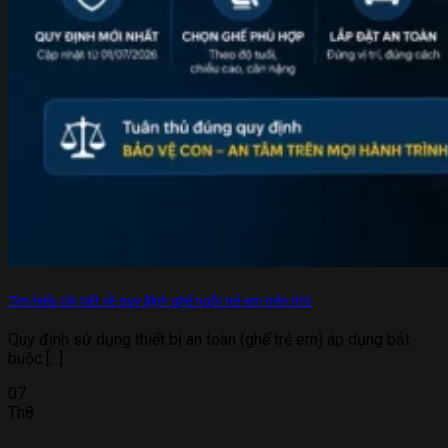
Tìm hiểu chi tiết về quy định ghế ngồi trẻ em trên ôtô
Quy định sử dụng thiết bị an toàn (ghế trẻ em) áp dụng bắt
buộc [...]
07
Th8