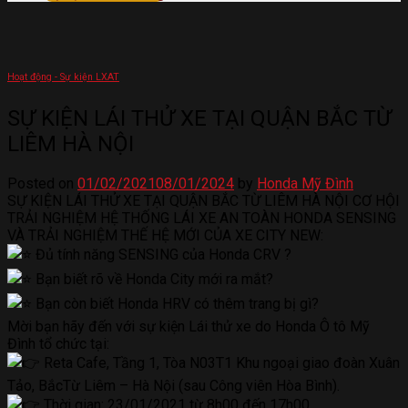
Hoạt động - Sự kiện LXAT
SỰ KIỆN LÁI THỬ XE TẠI QUẬN BẮC TỪ
LIÊM HÀ NỘI
Posted on
01/02/2021
08/01/2024
by
Honda Mỹ Đình
SỰ KIỆN LÁI THỬ XE TẠI QUẬN BẮC TỪ LIÊM HÀ NỘI CƠ HỘI
TRẢI NGHIỆM HỆ THỐNG LÁI XE AN TOÀN HONDA SENSING
VÀ TRẢI NGHIỆM THẾ HỆ MỚI CỦA XE CITY NEW:
Đủ tính năng SENSING của Honda CRV ?
Bạn biết rõ về Honda City mới ra mắt?
Bạn còn biết Honda HRV có thêm trang bị gì?
Mời bạn hãy đến với sự kiện Lái thử xe do Honda Ô tô Mỹ
Đình tổ chức tại:
Reta Cafe, Tầng 1, Tòa N03T1 Khu ngoại giao đoàn Xuân
Tảo, BắcTừ Liêm – Hà Nội (sau Công viên Hòa Bình).
Thời gian: 23/01/2021 từ 8h00 đến 17h00