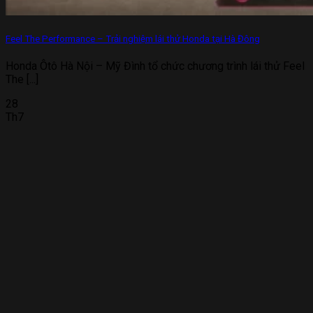
Feel The Performance – Trải nghiệm lái thử Honda tại Hà Đông
Honda Ôtô Hà Nội – Mỹ Đình tổ chức chương trình lái thử Feel
The [...]
28
Th7