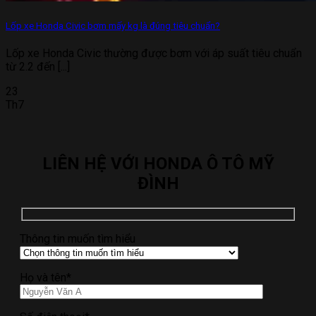
Lốp xe Honda Civic bơm mấy kg là đúng tiêu chuẩn?
Lốp xe Honda Civic thường được bơm với áp suất tiêu chuẩn
từ 2.2 đến [...]
23
Th7
LIÊN HỆ VỚI HONDA Ô TÔ MỸ
ĐÌNH
Thông tin muốn tìm hiểu
Họ và tên*