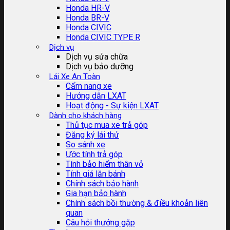
Honda HR-V
Honda BR-V
Honda CIVIC
Honda CIVIC TYPE R
Dịch vụ
Dịch vụ sửa chữa
Dịch vụ bảo dưỡng
Lái Xe An Toàn
Cẩm nang xe
Hướng dẫn LXAT
Hoạt động - Sự kiện LXAT
Dành cho khách hàng
Thủ tục mua xe trả góp
Đăng ký lái thử
So sánh xe
Ước tính trả góp
Tính bảo hiểm thân vỏ
Tính giá lăn bánh
Chính sách bảo hành
Gia hạn bảo hành
Chính sách bồi thường & điều khoản liên
quan
Câu hỏi thưởng gặp