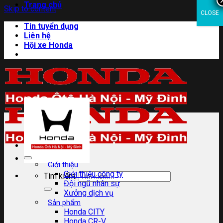
Trang chủ
Skip to content
CLOSE
Tin tuyển dụng
Liên hệ
Hội xe Honda
Giới thiệu
Giới thiệu công ty
Tìm kiếm:
Đội ngũ nhân sự
Xưởng dịch vụ
Sản phẩm
Honda CITY
Honda CR-V