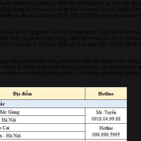
u đó, khách hàng tiếp tục điền đầy đủ thông tin cá nhân vào thẻ 
iệu đồng dùng để mua xe/sử dụng dịch vụ tại các Đại lý Honda Ô 
diễn ra vào cuối tháng 4/2016. Chi tiết thể lệ nội dung chương t
 đến Đại lý sử dụng dịch vụ ô tô sẽ nhận được 1 thẻ cào với cơ hộ
ảo hành; các khách hàng trong danh sách mời của đại lý Honda Ô 
h mời của đại lý sẽ được Miễn phí thay dầu máy. Chi tiết thể lệ 
gày càng nhiều khách hàng được trực tiếp trải nghiệm các sản ph
Honda Ô tô trên toàn quốc đồng loạt tổ chức các chương trình lái
n nhận được những phần quà thú vị và những ưu đãi hấp dẫn khi mua 