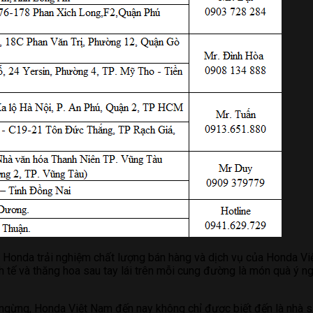
n Honda trải nghiệm chất lượng bán hàng và dịch vụ của Honda Vi
inh tế và thăng hoa sau tay lái trên mỗi cung đường là món quà 
gừng, Honda Việt Nam đến nay không chỉ được biết đến là nhà sả