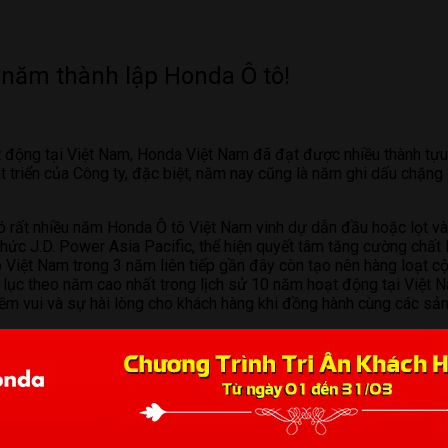
 năm thành lập Honda Ô tô!
 động tại Việt Nam, Honda Việt Nam đã đạt được nhiều thành tựu
t triển của Công ty, đặc biệt, năm nay cũng là năm ghi dấu chặn
có rất nhiều năm Honda Ô tô Việt Nam vinh dự dẫn đầu hoặc lọt và
 chức J.D. Power Asia Pacific, thể hiện quyết tâm tăng cường ch
ô Việt Nam trong 3 năm liên tiếp gần đây còn tạo nên hàng loạt 
 lục theo năm cao nhất trong lịch sử 10 năm hoạt động tại Việt 
 vui và sự hài lòng cho khách hàng khi đồng hành cùng các sả