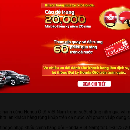
ồng hành cùng Honda Ô tô Việt Nam trong suốt những năm qua và ma
nh tri ân khách hàng rộng khắp trên cả nước với phạm vi áp dụng 
t hoặc nhập khẩu chính hãng bởi Honda Việt Nam) từ 01-31/3/201