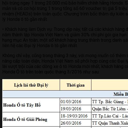
hội trúng ngay 1 trong 20.000 mũ bảo hiểm chính hãng Honda. Sa
mắn và có cơ hội trúng 1 trong tổng số 60 voucher trị giá 5 tr
nhiệm (HEADs) trên toàn quốc. Chương trình bốc thăm dự kiến sẽ 
lý Honda ô tô gần nhất.
• Khách hàng làm Dịch vụ: Trong dịp này, tất cả các khách hàng
năm thành lập Honda Việt Nam và giảm 30% chi phí gói gia hạn b
hạng mục An toàn, một số khách hàng trung thành trong danh sác
liên hệ các Đại lý Honda ô tô gần nhất.
Không chỉ vậy, cũng trong tháng 3 này, với mong muốn có thêm n
nâng cấp toàn diện, Honda Việt Nam sẽ phối hợp cùng các Đại lý 
lái vượt trội của các dòng xe ô tô Honda mới nhất, khách hàng cò
Honda Ô tô trên toàn quốc tháng 3/2016 như sau: