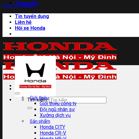
Trang chủ
Skip to content
Tin tuyển dụng
Liên hệ
Hội xe Honda
Giới thiệu
Tìm kiếm:
Giới thiệu công ty
Đội ngũ nhân sự
Xưởng dịch vụ
Sản phẩm
Honda CITY
Honda CR-V
Honda HR-V