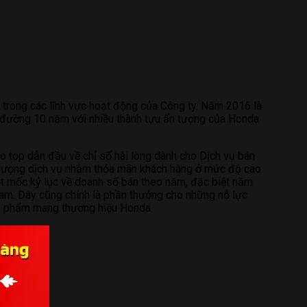
 trong các lĩnh vực hoạt động của Công ty. Năm 2016 là
g đường 10 năm với nhiều thành tựu ấn tượng của Honda
o top dẫn đầu về chỉ số hài lòng dành cho Dịch vụ bán
ất lượng dịch vụ nhằm thỏa mãn khách hàng ở mức độ cao
cột mốc kỷ lục về doanh số bán theo năm, đặc biệt năm
Nam. Đây cũng chính là phần thưởng cho những nỗ lực
n phẩm mang thương hiệu Honda.