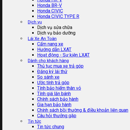
Honda BR-V
Honda CIVIC
Honda CIVIC TYPE R
Dịch vụ
Dịch vụ sửa chữa
Dịch vụ bảo dưỡng
Lái Xe An Toàn
Cẩm nang xe
Hướng dẫn LXAT
Hoạt động - Sự kiện LXAT
Dành cho khách hàng
Thủ tục mua xe trả góp
Đăng ký lái thử
So sánh xe
Ước tính trả góp
Tính bảo hiểm thân vỏ
Tính giá lăn bánh
Chính sách bảo hành
Gia hạn bảo hành
Chính sách bồi thường & điều khoản liên quan
Câu hỏi thưởng gặp
Tin tức
Tin tức chung