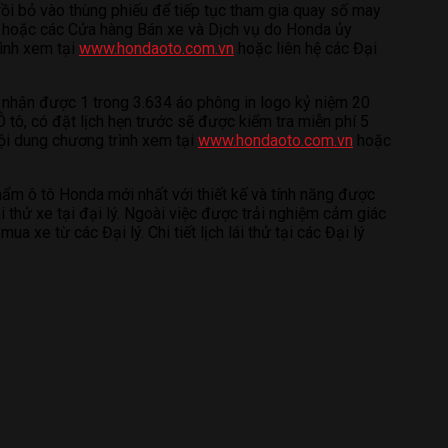
rồi bỏ vào thùng phiếu để tiếp tục tham gia quay số may
tô hoặc các Cửa hàng Bán xe và Dịch vụ do Honda ủy
rình xem tại
www.hondaoto.com.vn
hoặc liên hệ các Đại
i nhận được 1 trong 3.634 áo phông in logo kỷ niệm 20
tô, có đặt lịch hẹn trước sẽ được kiểm tra miễn phí 5
nội dung chương trình xem tại
www.hondaoto.com.vn
hoặc
ẩm ô tô Honda mới nhất với thiết kế và tính năng được
 thử xe tại đại lý. Ngoài việc được trải nghiệm cảm giác
xe từ các Đại lý. Chi tiết lịch lái thử tại các Đại lý