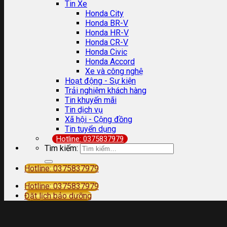
Tin Xe
Honda City
Honda BR-V
Honda HR-V
Honda CR-V
Honda Civic
Honda Accord
Xe và công nghệ
Hoạt động - Sự kiện
Trải nghiệm khách hàng
Tin khuyến mãi
Tin dịch vụ
Xã hội - Cộng đồng
Tin tuyển dụng
Hotline: 0375837979
Tìm kiếm:
Hotline: 0375837979
Hotline: 0375837979
Đặt lịch bảo dưỡng