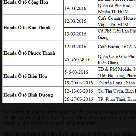
Đây chắc chắn sẽ là cơ hội tuyệt vời để các khách hàng yêu mế
ích. Những trải nghiệm tuyệt vời và đáng nhớ, những xúc cảm t
mang lại cho tất cả các khách hàng thân thiết.
Một chặng đường 20 năm đã đi qua và với những nỗ lực không n