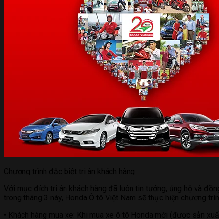
Chương trình đặc biệt tri ân khách hàng
Với mục đích tri ân khách hàng đã luôn tin tưởng, ủng hộ và đ
trong tháng 3 này, Honda Ô tô Việt Nam sẽ thực hiện chương trì
• Khách hàng mua xe: Khi mua xe ô tô Honda mới (được sản xuấ