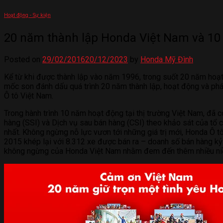
Hoạt động - Sự kiện
20 năm thành lập Honda Việt Nam và 10
Posted on
29/02/2016
20/12/2023
by
Honda Mỹ Đình
Kể từ khi được thành lập vào năm 1996, trong suốt 20 năm hoạt
mốc son đánh dấu quá trình 20 năm thành lập, hoạt động và phá
Ô tô Việt Nam.
Trong hành trình 10 năm hoạt động tại thị trường Việt Nam, đã 
hàng (SSI) và Dịch vụ sau bán hàng (CSI) theo khảo sát của tổ
nhất. Không ngừng nỗ lực vươn tới những giá trị mới, Honda Ô t
2015 khép lại với 8.312 xe được bán ra – doanh số bán hàng kỷ
không ngừng của Honda Việt Nam nhằm đem đến thêm nhiều niềm