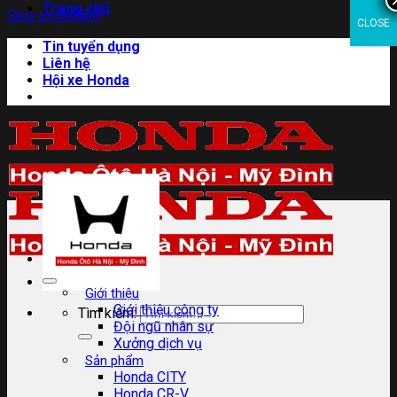
Trang chủ
Skip to content
CLOSE
Tin tuyển dụng
Liên hệ
Hội xe Honda
Giới thiệu
Giới thiệu công ty
Tìm kiếm:
Đội ngũ nhân sự
Xưởng dịch vụ
Sản phẩm
Honda CITY
Honda CR-V