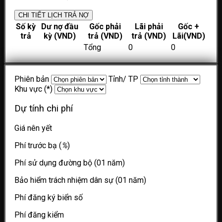
CHI TIẾT LỊCH TRẢ NỢ
Số kỳ
Dư nợ đầu
Gốc phải
Lãi phải
Gốc +
trả
kỳ (VND)
trả (VND)
trả (VND)
Lãi(VND)
Tổng
0
0
Phiên bản
Tỉnh/ TP
Khu vực (*)
Dự tính chi phí
Giá nên yết
Phí trước bạ (
%
)
Phí sử dụng đường bộ (01 năm)
Bảo hiểm trách nhiệm dân sự (01 năm)
Phí đăng ký biển số
Phí đăng kiểm