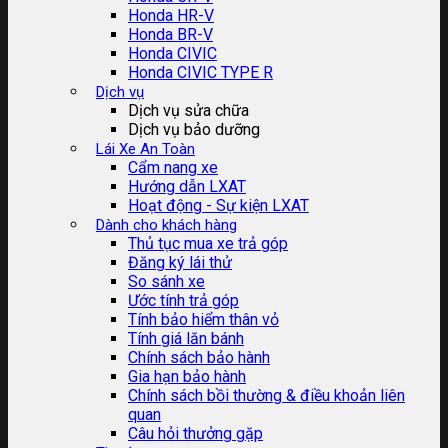
Honda HR-V
Honda BR-V
Honda CIVIC
Honda CIVIC TYPE R
Dịch vụ
Dịch vụ sửa chữa
Dịch vụ bảo dưỡng
Lái Xe An Toàn
Cẩm nang xe
Hướng dẫn LXAT
Hoạt động - Sự kiện LXAT
Dành cho khách hàng
Thủ tục mua xe trả góp
Đăng ký lái thử
So sánh xe
Ước tính trả góp
Tính bảo hiểm thân vỏ
Tính giá lăn bánh
Chính sách bảo hành
Gia hạn bảo hành
Chính sách bồi thường & điều khoản liên
quan
Câu hỏi thưởng gặp