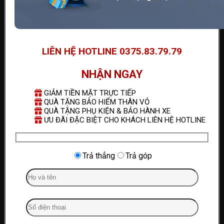
LIÊN HỆ HOTLINE 0375.83.79.79
NHẬN NGAY
GIẢM TIỀN MẶT TRỰC TIẾP
QUÀ TẶNG BẢO HIỂM THÂN VỎ
QUÀ TẶNG PHỤ KIỆN & BẢO HÀNH XE
ƯU ĐÃI ĐẶC BIỆT CHO KHÁCH LIÊN HỆ HOTLINE
Trả thẳng
Trả góp