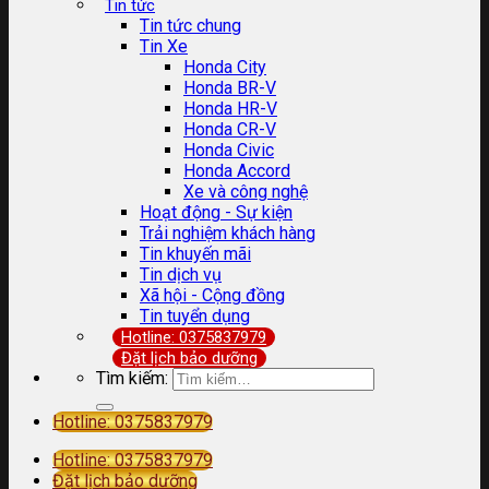
Tin tức
Tin tức chung
Tin Xe
Honda City
Honda BR-V
Honda HR-V
Honda CR-V
Honda Civic
Honda Accord
Xe và công nghệ
Hoạt động - Sự kiện
Trải nghiệm khách hàng
Tin khuyến mãi
Tin dịch vụ
Xã hội - Cộng đồng
Tin tuyển dụng
Hotline: 0375837979
Đặt lịch bảo dưỡng
Tìm kiếm:
Hotline: 0375837979
Hotline: 0375837979
Đặt lịch bảo dưỡng