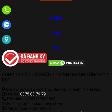
Hotline
Zalo
Map
CÔNG TY CỔ PHẦN ĐẦU TƯ KINH DOANH TỔNG HỢP
D&C
Địa chỉ: Số 02 Lê Đức Thọ, phường Từ Liêm, TP.Hà Nội.
Hotline:
0375 83 79 79
Điện thoại: +842437631838
Email: info@hondaotomydinh.vn
Mã số thuế: 0102159310