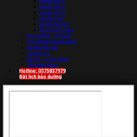
Honda BR-V
Honda HR-V
Honda CR-V
Honda Civic
Honda Accord
Xe và công nghệ
Hoạt động – Sự kiện
Trải nghiệm khách hàng
Tin khuyến mãi
Tin dịch vụ
Xã hội – Cộng đồng
Tin tuyển dụng
Hotline: 0375837979
Đặt lịch bảo dưỡng