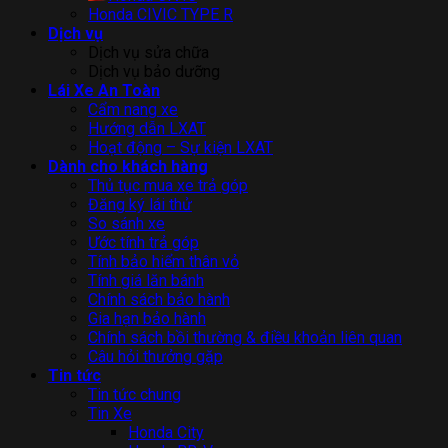
Honda CIVIC TYPE R
Dịch vụ
Dịch vụ sửa chữa
Dịch vụ bảo dưỡng
Lái Xe An Toàn
Cẩm nang xe
Hướng dẫn LXAT
Hoạt động – Sự kiện LXAT
Dành cho khách hàng
Thủ tục mua xe trả góp
Đăng ký lái thử
So sánh xe
Ước tính trả góp
Tính bảo hiểm thân vỏ
Tính giá lăn bánh
Chính sách bảo hành
Gia hạn bảo hành
Chính sách bồi thường & điều khoản liên quan
Câu hỏi thưởng gặp
Tin tức
Tin tức chung
Tin Xe
Honda City