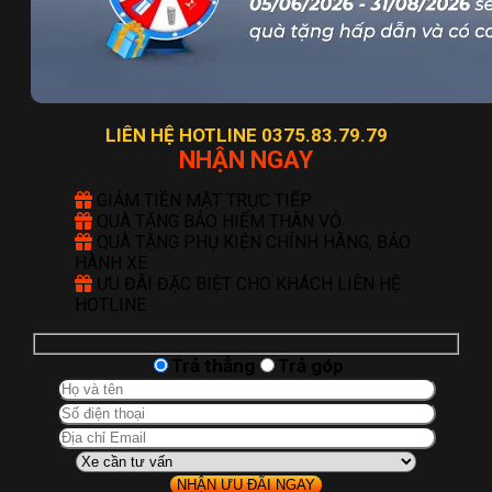
LIÊN HỆ HOTLINE 0375.83.79.79
NHẬN NGAY
GIẢM TIỀN MẶT TRỰC TIẾP
QUÀ TẶNG BẢO HIỂM THÂN VỎ
QUÀ TẶNG PHỤ KIỆN CHÍNH HÃNG, BẢO
HÀNH XE
ƯU ĐÃI ĐẶC BIỆT CHO KHÁCH LIÊN HỆ
HOTLINE
Trả thẳng
Trả góp