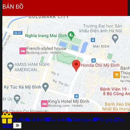
BẢN ĐỒ
Ưu đãi
Lái thử
Dự toán
Catalogue
Trả góp
So
sánh