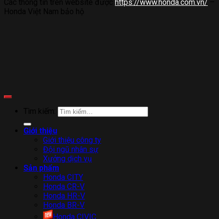
Các thông tin trên website được
https://www.honda.com.vn/
–
Honda Việt Nam bảo hộ
Tìm kiếm:
Giới thiệu
Giới thiệu công ty
Đội ngũ nhân sự
Xưởng dịch vụ
Sản phẩm
Honda CITY
Honda CR-V
Honda HR-V
Honda BR-V
Honda CIVIC