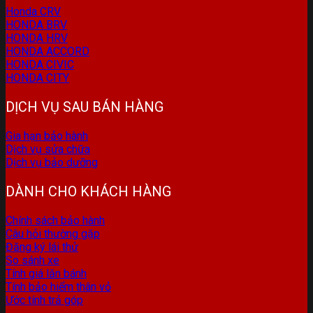
Honda CRV
HONDA BRV
HONDA HRV
HONDA ACCORD
HONDA CIVIC
HONDA CITY
DỊCH VỤ SAU BÁN HÀNG
Gia hạn bảo hành
Dịch vụ sửa chữa
Dịch vụ bảo dưỡng
DÀNH CHO KHÁCH HÀNG
Chính sách bảo hành
Câu hỏi thường gặp
Đăng ký lái thử
So sánh xe
Tính giá lăn bánh
Tính bảo hiểm thân vỏ
Ước tính trả góp