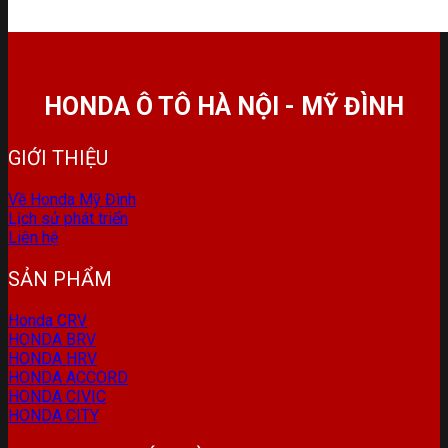
HONDA Ô TÔ HÀ NỘI - MỸ ĐÌNH
GIỚI THIỆU
Về Honda Mỹ Đình
Lịch sử phát triển
Liên hệ
SẢN PHẨM
Honda CRV
HONDA BRV
HONDA HRV
HONDA ACCORD
HONDA CIVIC
HONDA CITY