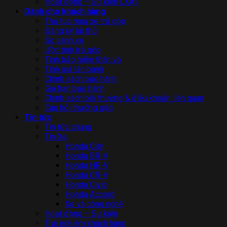
Hoạt động – Sự kiện LXAT
Dành cho khách hàng
Thủ tục mua xe trả góp
Đăng ký lái thử
So sánh xe
Ước tính trả góp
Tính bảo hiểm thân vỏ
Tính giá lăn bánh
Chính sách bảo hành
Gia hạn bảo hành
Chính sách bồi thường & điều khoản liên quan
Câu hỏi thưởng gặp
Tin tức
Tin tức chung
Tin Xe
Honda City
Honda BR-V
Honda HR-V
Honda CR-V
Honda Civic
Honda Accord
Xe và công nghệ
Hoạt động – Sự kiện
Trải nghiệm khách hàng