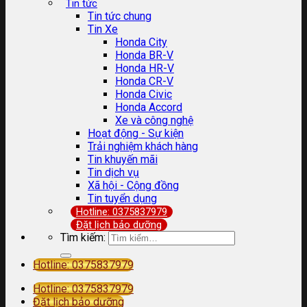
Tin tức
Tin tức chung
Tin Xe
Honda City
Honda BR-V
Honda HR-V
Honda CR-V
Honda Civic
Honda Accord
Xe và công nghệ
Hoạt động - Sự kiện
Trải nghiệm khách hàng
Tin khuyến mãi
Tin dịch vụ
Xã hội - Cộng đồng
Tin tuyển dụng
Hotline: 0375837979
Đặt lịch bảo dưỡng
Tìm kiếm:
Hotline: 0375837979
Hotline: 0375837979
Đặt lịch bảo dưỡng