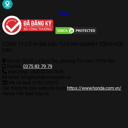
Map
CÔNG TY CỔ PHẦN ĐẦU TƯ KINH DOANH TỔNG HỢP
D&C
Địa chỉ: Số 02 Lê Đức Thọ, phường Từ Liêm, TP.Hà Nội.
Hotline:
0375 83 79 79
Điện thoại: +842437631838
Email: info@hondaotomydinh.vn
Mã số thuế: 0102159310
Các thông tin trên website được
https://www.honda.com.vn/
–
Honda Việt Nam bảo hộ