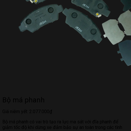
Bộ má phanh
Giá niêm yết:
2.077.000
₫
Bộ má phanh có vai trò tạo ra lực ma sát với đĩa phanh để
giảm tốc độ khi dừng xe đảm bảo sự an toàn trong các tình