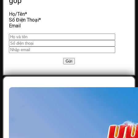
góp
Họ/Tên
*
Số Điện Thoại
*
Email