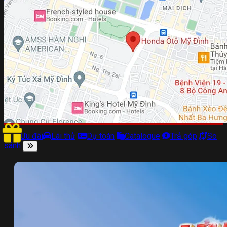
Ưu đãi
Lái thử
Dự toán
Catalogue
Trả góp
So
sánh