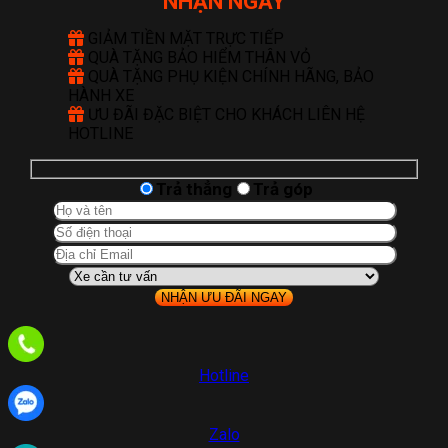
NHẬN NGAY
GIẢM TIỀN MẶT TRỰC TIẾP
QUÀ TẶNG BẢO HIỂM THÂN VỎ
QUÀ TẶNG PHỤ KIỆN CHÍNH HÃNG, BẢO
HÀNH XE
ƯU ĐÃI ĐẶC BIỆT CHO KHÁCH LIÊN HỆ
HOTLINE
Trả thẳng
Trả góp
Hotline
Zalo