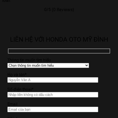
toàn.
0/5
(0 Reviews)
LIÊN HỆ VỚI HONDA OTO MỸ ĐÌNH
Thông tin muốn tìm hiểu
Họ và tên*
Số điện thoại*
Email