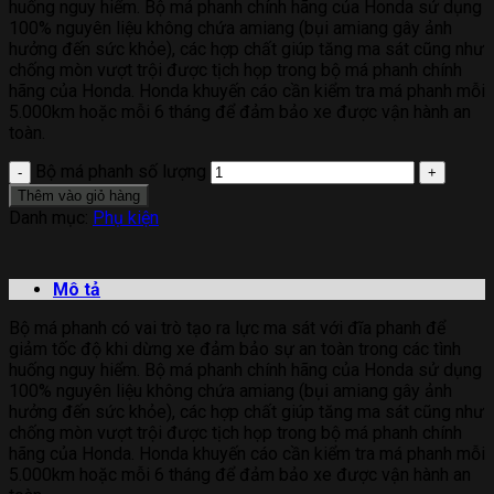
huống nguy hiểm. Bộ má phanh chính hãng của Honda sử dụng
100% nguyên liệu không chứa amiang (bụi amiang gây ảnh
hưởng đến sức khỏe), các hợp chất giúp tăng ma sát cũng như
chống mòn vượt trội được tịch họp trong bộ má phanh chính
hãng của Honda. Honda khuyến cáo cần kiểm tra má phanh mỗi
5.000km hoặc mỗi 6 tháng để đảm bảo xe được vận hành an
toàn.
Bộ má phanh số lượng
Thêm vào giỏ hàng
Danh mục:
Phụ kiện
Mô tả
Bộ má phanh có vai trò tạo ra lực ma sát với đĩa phanh để
giảm tốc độ khi dừng xe đảm bảo sự an toàn trong các tình
huống nguy hiểm. Bộ má phanh chính hãng của Honda sử dụng
100% nguyên liệu không chứa amiang (bụi amiang gây ảnh
hưởng đến sức khỏe), các hợp chất giúp tăng ma sát cũng như
chống mòn vượt trội được tịch họp trong bộ má phanh chính
hãng của Honda. Honda khuyến cáo cần kiểm tra má phanh mỗi
5.000km hoặc mỗi 6 tháng để đảm bảo xe được vận hành an