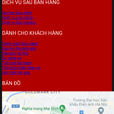
DỊCH VỤ SAU BÁN HÀNG
Gia hạn bảo hành
Dịch vụ sửa chữa
Dịch vụ bảo dưỡng
DÀNH CHO KHÁCH HÀNG
Chính sách bảo hành
Câu hỏi thường gặp
Đăng ký lái thử
So sánh xe
Tính giá lăn bánh
Tính bảo hiểm thân vỏ
Ước tính trả góp
BẢN ĐỒ