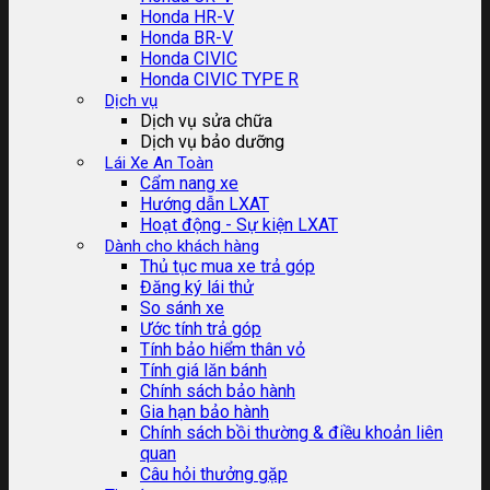
Honda HR-V
Honda BR-V
Honda CIVIC
Honda CIVIC TYPE R
Dịch vụ
Dịch vụ sửa chữa
Dịch vụ bảo dưỡng
Lái Xe An Toàn
Cẩm nang xe
Hướng dẫn LXAT
Hoạt động - Sự kiện LXAT
Dành cho khách hàng
Thủ tục mua xe trả góp
Đăng ký lái thử
So sánh xe
Ước tính trả góp
Tính bảo hiểm thân vỏ
Tính giá lăn bánh
Chính sách bảo hành
Gia hạn bảo hành
Chính sách bồi thường & điều khoản liên
quan
Câu hỏi thưởng gặp