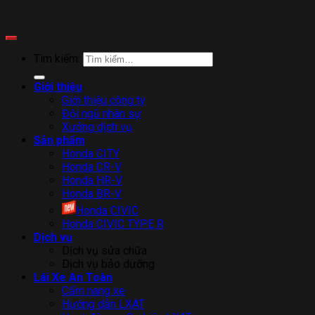
Tìm kiếm:
Giới thiệu
Giới thiệu công ty
Đội ngũ nhân sự
Xưởng dịch vụ
Sản phẩm
Honda CITY
Honda CR-V
Honda HR-V
Honda BR-V
Honda CIVIC
Honda CIVIC TYPE R
Dịch vụ
Dịch vụ sửa chữa
Dịch vụ bảo dưỡng
Lái Xe An Toàn
Cẩm nang xe
Hướng dẫn LXAT