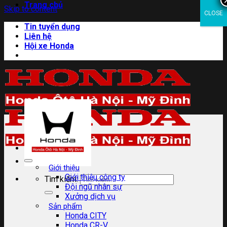
Trang chủ
Skip to content
CLOSE
Tin tuyển dụng
Liên hệ
Hội xe Honda
Giới thiệu
Giới thiệu công ty
Tìm kiếm:
Đội ngũ nhân sự
Xưởng dịch vụ
Sản phẩm
Honda CITY
Honda CR-V