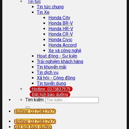
Tin tức
Tin tức chung
Tin Xe
Honda City
Honda BR-V
Honda HR-V
Honda CR-V
Honda Civic
Honda Accord
Xe và công nghệ
Hoạt động - Sự kiện
Trải nghiệm khách hàng
Tin khuyến mãi
Tin dịch vụ
Xã hội - Cộng đồng
Tin tuyển dụng
Hotline: 0375837979
Đặt lịch bảo dưỡng
Tìm kiếm:
Hotline: 0375837979
Hotline: 0375837979
Đặt lịch bảo dưỡng