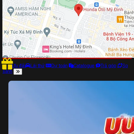
Ưu đãi
Lái thử
Dự toán
Catalogue
Trả góp
So
sánh