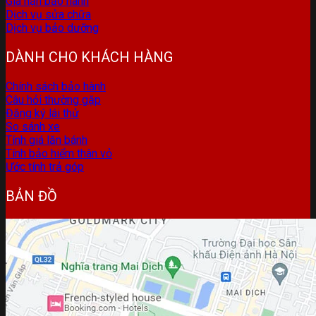
Gia hạn bảo hành
Dịch vụ sửa chữa
Dịch vụ bảo dưỡng
DÀNH CHO KHÁCH HÀNG
Chính sách bảo hành
Câu hỏi thường gặp
Đăng ký lái thử
So sánh xe
Tính giá lăn bánh
Tính bảo hiểm thân vỏ
Ước tính trả góp
BẢN ĐỒ