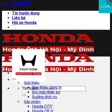
Trang chủ
Skip to content
CLOSE
Tin tuyển dụng
Liên hệ
Hội xe Honda
Giới thiệu
Giới thiệu công ty
Tìm kiếm:
Đội ngũ nhân sự
Xưởng dịch vụ
Sản phẩm
Honda CITY
Honda CR-V