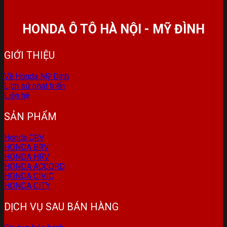
HONDA Ô TÔ HÀ NỘI - MỸ ĐÌNH
GIỚI THIỆU
Về Honda Mỹ Đình
Lịch sử phát triển
Liên hệ
SẢN PHẨM
Honda CRV
HONDA BRV
HONDA HRV
HONDA ACCORD
HONDA CIVIC
HONDA CITY
DỊCH VỤ SAU BÁN HÀNG