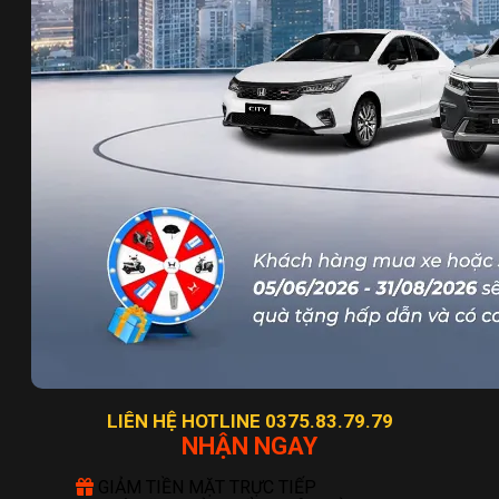
LIÊN HỆ HOTLINE 0375.83.79.79
NHẬN NGAY
GIẢM TIỀN MẶT TRỰC TIẾP