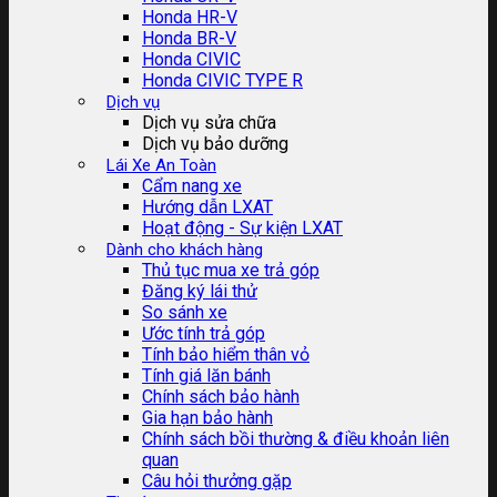
Honda HR-V
Honda BR-V
Honda CIVIC
Honda CIVIC TYPE R
Dịch vụ
Dịch vụ sửa chữa
Dịch vụ bảo dưỡng
Lái Xe An Toàn
Cẩm nang xe
Hướng dẫn LXAT
Hoạt động - Sự kiện LXAT
Dành cho khách hàng
Thủ tục mua xe trả góp
Đăng ký lái thử
So sánh xe
Ước tính trả góp
Tính bảo hiểm thân vỏ
Tính giá lăn bánh
Chính sách bảo hành
Gia hạn bảo hành
Chính sách bồi thường & điều khoản liên
quan
Câu hỏi thưởng gặp