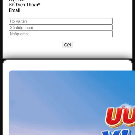
Số Điện Thoại
*
Email