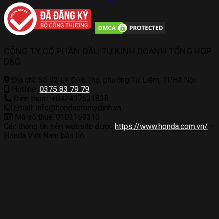
CÔNG TY CỔ PHẦN ĐẦU TƯ KINH DOANH TỔNG HỢP
D&C
Địa chỉ: Số 02 Lê Đức Thọ, phường Từ Liêm, TP.Hà Nội.
Hotline:
0375 83 79 79
Điện thoại: +842437631838
Email: info@hondaotomydinh.vn
Mã số thuế: 0102159310
Các thông tin trên website được
https://www.honda.com.vn/
–
Honda Việt Nam bảo hộ