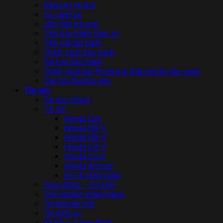
Đăng ký lái thử
So sánh xe
Ước tính trả góp
Tính bảo hiểm thân vỏ
Tính giá lăn bánh
Chính sách bảo hành
Gia hạn bảo hành
Chính sách bồi thường & điều khoản liên quan
Câu hỏi thưởng gặp
Tin tức
Tin tức chung
Tin Xe
Honda City
Honda BR-V
Honda HR-V
Honda CR-V
Honda Civic
Honda Accord
Xe và công nghệ
Hoạt động – Sự kiện
Trải nghiệm khách hàng
Tin khuyến mãi
Tin dịch vụ
Xã hội – Cộng đồng