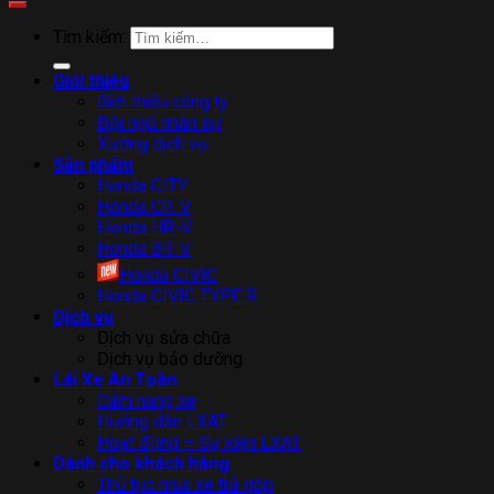
Tìm kiếm:
Giới thiệu
Giới thiệu công ty
Đội ngũ nhân sự
Xưởng dịch vụ
Sản phẩm
Honda CITY
Honda CR-V
Honda HR-V
Honda BR-V
Honda CIVIC
Honda CIVIC TYPE R
Dịch vụ
Dịch vụ sửa chữa
Dịch vụ bảo dưỡng
Lái Xe An Toàn
Cẩm nang xe
Hướng dẫn LXAT
Hoạt động – Sự kiện LXAT
Dành cho khách hàng
Thủ tục mua xe trả góp