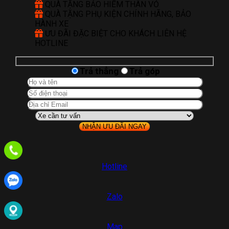
QUÀ TẶNG BẢO HIỂM THÂN VỎ
QUÀ TẶNG PHỤ KIỆN CHÍNH HÃNG, BẢO
HÀNH XE
ƯU ĐÃI ĐẶC BIỆT CHO KHÁCH LIÊN HỆ
HOTLINE
Trả thẳng
Trả góp
Hotline
Zalo
Map