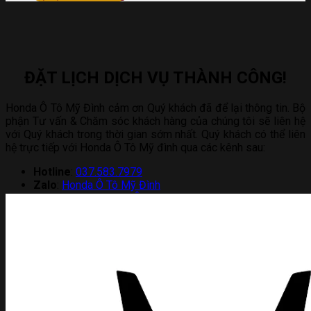
ĐẶT LỊCH DỊCH VỤ THÀNH CÔNG!
Honda Ô Tô Mỹ Đình cảm ơn Quý khách đã để lại thông tin. Bộ
phận Tư vấn & Chăm sóc khách hàng của chúng tôi sẽ liên hệ
với Quý khách trong thời gian sớm nhất. Quý khách có thể liên
hệ trực tiếp với Honda Ô Tô Mỹ đình qua các kênh sau:
Hotline
:
037.583.7979
Zalo
:
Honda Ô Tô Mỹ Đình
Messenger
:
Honda Ô Tô Mỹ Đình
Showroom
:
Số 2 Đ. Lê Đức Thọ, Mai Dịch, Cầu Giấy, Hà
Nội, Việt Nam