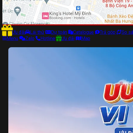
Ưu đãi
Lái thử
Dự toán
Catalogue
Trả góp
So s
Menu
Zalo
Hotline
Ưu đãi
Map