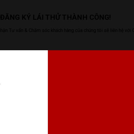
ĐĂNG KÝ LÁI THỬ THÀNH CÔNG!
hận Tư vấn & Chăm sóc khách hàng của chúng tôi sẽ liên hệ với Q
ội, Việt Nam