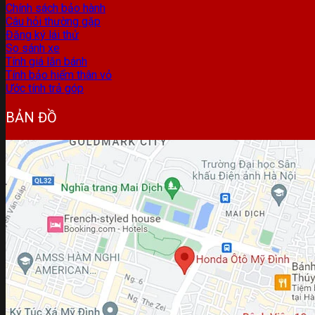
Chính sách bảo hành
Câu hỏi thường gặp
Đăng ký lái thử
So sánh xe
Tính giá lăn bánh
Tính bảo hiểm thân vỏ
Ước tính trả góp
BẢN ĐỒ