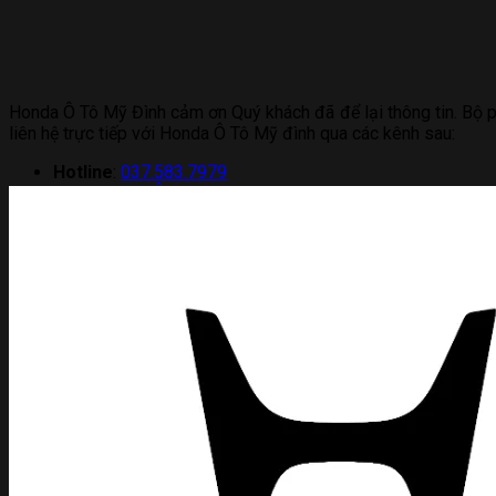
Honda Ô Tô Mỹ Đình cảm ơn Quý khách đã để lại thông tin. Bộ p
liên hệ trực tiếp với Honda Ô Tô Mỹ đình qua các kênh sau:
Hotline
:
037.583.7979
Zalo
:
Honda Ô Tô Mỹ Đình
Messenger
:
Honda Ô Tô Mỹ Đình
Showroom
:
Số 2 Đ. Lê Đức Thọ, Mai Dịch, Cầu Giấy, Hà N