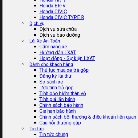
Honda BR-V
Honda CIVIC
Honda CIVIC TYPE R
Dịch vụ
Dịch vụ sửa chữa
Dịch vụ bảo dưỡng
Lái Xe An Toàn
Cẩm nang xe
Hướng dẫn LXAT
Hoạt động - Sự kiện LXAT
Dành cho khách hàng
Thủ tục mua xe trả góp
Đăng ký lái thử
So sánh xe
Ước tính trả góp
Tính bảo hiểm thân vỏ
Tính giá lăn bánh
Chính sách bảo hành
Gia hạn bảo hành
Chính sách bồi thường & điều khoản liên quan
Câu hỏi thưởng gặp
Tin tức
Tin tức chung