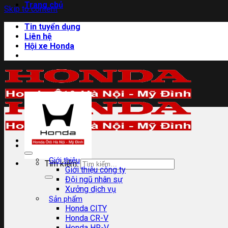
Trang chủ
Skip to content
Tin tuyển dụng
Liên hệ
Hội xe Honda
Giới thiệu
Tìm kiếm:
Giới thiệu công ty
Đội ngũ nhân sự
Xưởng dịch vụ
Sản phẩm
Honda CITY
Honda CR-V
Honda HR-V