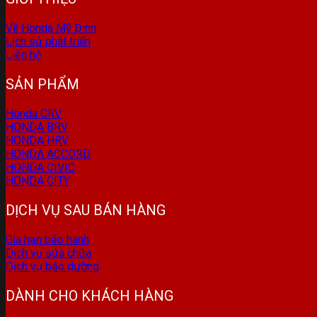
Về Honda Mỹ Đình
Lịch sử phát triển
Liên hệ
SẢN PHẨM
Honda CRV
HONDA BRV
HONDA HRV
HONDA ACCORD
HONDA CIVIC
HONDA CITY
DỊCH VỤ SAU BÁN HÀNG
Gia hạn bảo hành
Dịch vụ sửa chữa
Dịch vụ bảo dưỡng
DÀNH CHO KHÁCH HÀNG