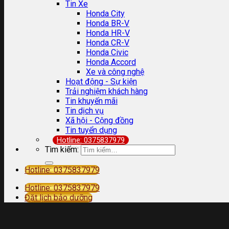
Tin Xe
Honda City
Honda BR-V
Honda HR-V
Honda CR-V
Honda Civic
Honda Accord
Xe và công nghệ
Hoạt động - Sự kiện
Trải nghiệm khách hàng
Tin khuyến mãi
Tin dịch vụ
Xã hội - Cộng đồng
Tin tuyển dụng
Hotline: 0375837979
Tìm kiếm:
Hotline: 0375837979
Hotline: 0375837979
Đặt lịch bảo dưỡng